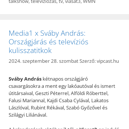
talkshow
,
televíziózás
,
tv
,
viasat3
,
WMN
Media1 x Sváby András:
Országjárás és televíziós
kulisszatitkok
2024. szeptember 28. szombat
Szerző:
vipcast.hu
Sváby András
kétnapos országjáró
csavargásokra a ment egy lakóautóval és ismert
útitársaival, Geszti Péterrel, Alföldi Róberttel,
Falusi Mariannal, Kajdi Csaba Cylával, Lakatos
Lászlóval, Rubint Rékával, Szabó Győzővel és
Szilágyi Liliánával.