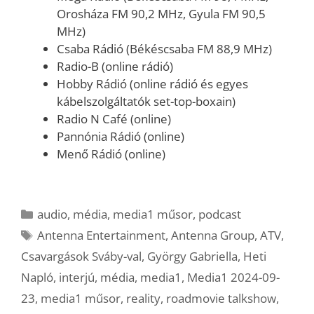
Orosháza FM 90,2 MHz, Gyula FM 90,5
MHz)
Csaba Rádió (Békéscsaba FM 88,9 MHz)
Radio-B (online rádió)
Hobby Rádió (online rádió és egyes
kábelszolgáltatók set-top-boxain)
Radio N Café (online)
Pannónia Rádió (online)
Menő Rádió (online)
Kategória
audio
,
média
,
media1 műsor
,
podcast
Címkék
Antenna Entertainment
,
Antenna Group
,
ATV
,
Csavargások Sváby-val
,
György Gabriella
,
Heti
Napló
,
interjú
,
média
,
media1
,
Media1 2024-09-
23
,
media1 műsor
,
reality
,
roadmovie talkshow
,