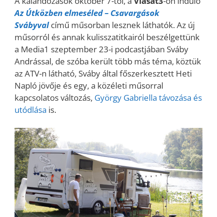
A kalandozások október 7-től, a
Viasat3
-on induló
Az Útközben elmeséled – Csavargások
Svábyval
című műsorban lesznek láthatók. Az új
műsorról és annak kulisszatitkairól beszélgettünk
a Media1 szeptember 23-i podcastjában Sváby
Andrással, de szóba került több más téma, köztük
az ATV-n látható, Sváby által főszerkesztett Heti
Napló jövője és egy, a közéleti műsorral
kapcsolatos változás,
György Gabriella távozása és
utódlása
is.