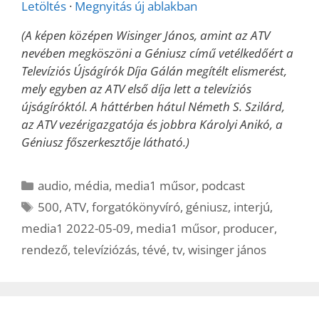
Letöltés
·
Megnyitás új ablakban
(A képen középen Wisinger János, amint az ATV
nevében megköszöni a Géniusz című vetélkedőért a
Televíziós Újságírók Díja Gálán megítélt elismerést,
mely egyben az ATV első díja lett a televíziós
újságíróktól. A háttérben hátul Németh S. Szilárd,
az ATV vezérigazgatója és jobbra Károlyi Anikó, a
Géniusz főszerkesztője látható.)
Kategória
audio
,
média
,
media1 műsor
,
podcast
Címkék
500
,
ATV
,
forgatókönyvíró
,
géniusz
,
interjú
,
media1 2022-05-09
,
media1 műsor
,
producer
,
rendező
,
televíziózás
,
tévé
,
tv
,
wisinger jános