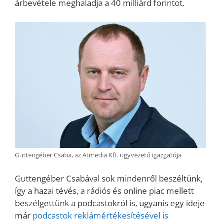
árbevétele meghaladja a 40 milliárd forintot.
Guttengéber Csaba, az Atmedia Kft. ügyvezető igazgatója
Guttengéber Csabával sok mindenről beszéltünk,
így a hazai tévés, a rádiós és online piac mellett
beszélgettünk a podcastokról is, ugyanis egy ideje
már
podcastok reklámértékesítésével is