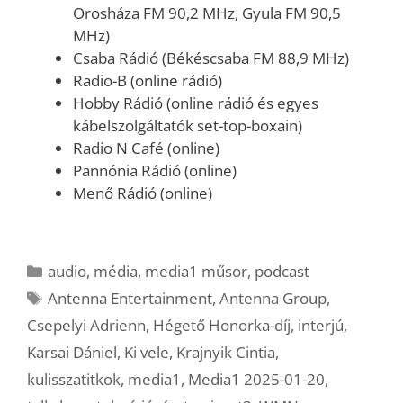
Orosháza FM 90,2 MHz, Gyula FM 90,5
MHz)
Csaba Rádió (Békéscsaba FM 88,9 MHz)
Radio-B (online rádió)
Hobby Rádió (online rádió és egyes
kábelszolgáltatók set-top-boxain)
Radio N Café (online)
Pannónia Rádió (online)
Menő Rádió (online)
Kategória
audio
,
média
,
media1 műsor
,
podcast
Címkék
Antenna Entertainment
,
Antenna Group
,
Csepelyi Adrienn
,
Hégető Honorka-díj
,
interjú
,
Karsai Dániel
,
Ki vele
,
Krajnyik Cintia
,
kulisszatitkok
,
media1
,
Media1 2025-01-20
,