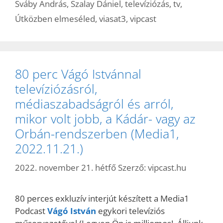
Sváby András
,
Szalay Dániel
,
televíziózás
,
tv
,
Útközben elmeséled
,
viasat3
,
vipcast
80 perc Vágó Istvánnal
televíziózásról,
médiaszabadságról és arról,
mikor volt jobb, a Kádár- vagy az
Orbán-rendszerben (Media1,
2022.11.21.)
2022. november 21. hétfő
Szerző:
vipcast.hu
80 perces exkluzív interjút készített a Media1
Podcast
Vágó István
egykori televíziós