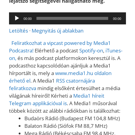
lejátszó segítségével hallgatható meg.
Audió
00:00
00:00
lejátszó
Letöltés
·
Megnyitás új ablakban
Feliratkozhat a vipcast powered by Media1
Podcastra!
Elérhető a podcast
Spotify-on
,
iTunes-
on,
és más podcast platformokon keresztül is. A
podcasthoz kapcsolódóan ajánljuk a Media1
hírportált is, mely a
www.media1.hu oldalon
érhető el
. A Media1
RSS csatornájára
feliratkozva
mindig elsőként értesülhet a média
világának híreiről! Kérheti a
Media1 híreit
Telegram applikációval is
. A Media1 műsorával
többek között az alábbi rádiókban is találkozhat:
Budaörs Rádió (Budapest FM 104,8 MHz)
Balaton Rádió (Siófok FM 88,7 MHz)
Mega Rádió (Békéscsaba FM 98,4 MHz,