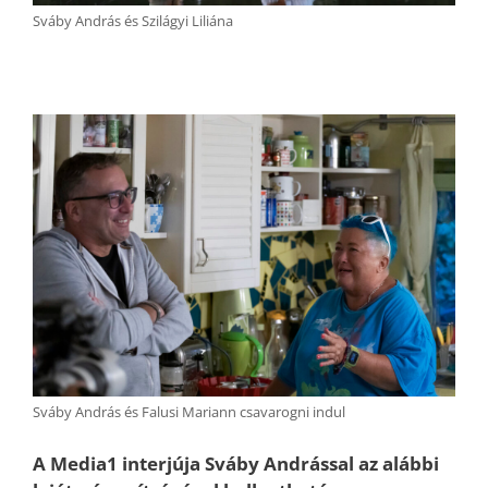
Sváby András és Szilágyi Liliána
Sváby András és Falusi Mariann csavarogni indul
A Media1 interjúja Sváby Andrással az alábbi