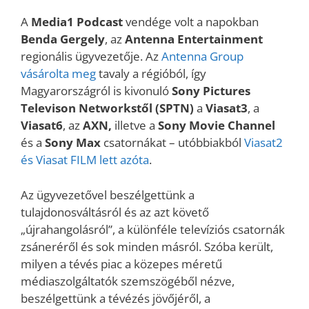
A
Media1
Podcast
vendége volt a napokban
Benda Gergely
, az
Antenna Entertainment
regionális ügyvezetője. Az
Antenna Group
vásárolta meg
tavaly a régióból, így
Magyarországról is kivonuló
Sony Pictures
Televison Networkstől (SPTN)
a
Viasat3
, a
Viasat6
, az
AXN,
illetve a
Sony Movie Channel
és a
Sony Max
csatornákat – utóbbiakból
Viasat2
és Viasat FILM lett azóta
.
Az ügyvezetővel beszélgettünk a
tulajdonosváltásról és az azt követő
„újrahangolásról”, a különféle televíziós csatornák
zsáneréről és sok minden másról. Szóba került,
milyen a tévés piac a közepes méretű
médiaszolgáltatók szemszögéből nézve,
beszélgettünk a tévézés jövőjéről, a