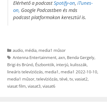
Elérhető a podcast
Spotify-on
,
iTunes-
on,
Google Podcastben és más
podcast platformokon keresztül is.
Kategória
audio
,
média
,
media1 műsor
Címkék
Antenna Entertainment
,
axn
,
Benda Gergely
,
Brigi és Brúnó
,
Észbontók
,
interjú
,
kulisszák
,
lineáris televíziózás
,
media1
,
media1 2022-10-10
,
media1 műsor
,
televíziózás
,
tévé
,
tv
,
vasiat2
,
viasat film
,
viasat3
,
viasat6