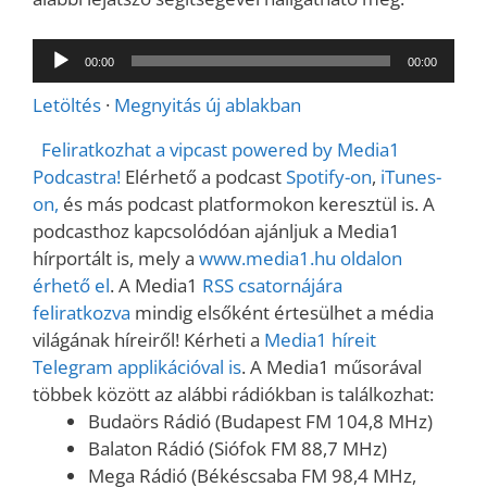
Audió
00:00
00:00
lejátszó
Letöltés
·
Megnyitás új ablakban
Feliratkozhat a vipcast powered by Media1
Podcastra!
Elérhető a podcast
Spotify-on
,
iTunes-
on,
és más podcast platformokon keresztül is. A
podcasthoz kapcsolódóan ajánljuk a Media1
hírportált is, mely a
www.media1.hu oldalon
érhető el
. A Media1
RSS csatornájára
feliratkozva
mindig elsőként értesülhet a média
világának híreiről! Kérheti a
Media1 híreit
Telegram applikációval is
. A Media1 műsorával
többek között az alábbi rádiókban is találkozhat:
Budaörs Rádió (Budapest FM 104,8 MHz)
Balaton Rádió (Siófok FM 88,7 MHz)
Mega Rádió (Békéscsaba FM 98,4 MHz,