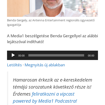
Benda Gergely, az Antenna Entertainment regionális ügyvezető
igazgatója
A Media1 beszélgetése Benda Gergellyel az alábbi
lejátszóval indítható!
Audió
00:00
00:00
lejátszó
Letöltés
·
Megnyitás új ablakban
Hamarosan érkezik az e-kereskedelem
témájú sorozatunk következő része is!
Érdemes
feliratkozni a vipcast
powered by Media1 Podcastra!