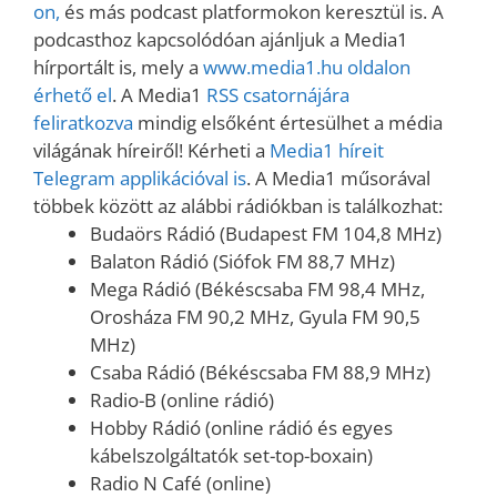
on,
és más podcast platformokon keresztül is. A
podcasthoz kapcsolódóan ajánljuk a Media1
hírportált is, mely a
www.media1.hu oldalon
érhető el
. A Media1
RSS csatornájára
feliratkozva
mindig elsőként értesülhet a média
világának híreiről! Kérheti a
Media1 híreit
Telegram applikációval is
. A Media1 műsorával
többek között az alábbi rádiókban is találkozhat:
Budaörs Rádió (Budapest FM 104,8 MHz)
Balaton Rádió (Siófok FM 88,7 MHz)
Mega Rádió (Békéscsaba FM 98,4 MHz,
Orosháza FM 90,2 MHz, Gyula FM 90,5
MHz)
Csaba Rádió (Békéscsaba FM 88,9 MHz)
Radio-B (online rádió)
Hobby Rádió (online rádió és egyes
kábelszolgáltatók set-top-boxain)
Radio N Café (online)