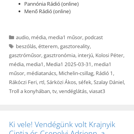
Pannónia Rádió (online)
Menő Rádió (online)
Kategória
audio
,
média
,
media1 műsor
,
podcast
Címkék
beszólás
,
étterem
,
gasztoreality
,
gasztróműsor
,
gasztronómia
,
interjú
,
Kolosi Péter
,
média
,
media1
,
Media1 2025-03-31
,
media1
műsor
,
médiatanács
,
Michelin-csillag
,
Rádió 1
,
Rákóczi Feri
,
rtl
,
Sárközi Ákos
,
séfek
,
Szalay Dániel
,
Troll a konyhában
,
tv
,
vendéglátás
,
viasat3
Ki vele! Vendégünk volt Krajnyik
Cintia és Csepelyi Adrienn, a