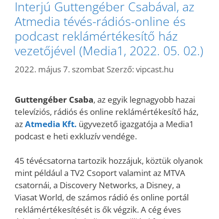
Interjú Guttengéber Csabával, az
Atmedia tévés-rádiós-online és
podcast reklámértékesítő ház
vezetőjével (Media1, 2022. 05. 02.)
2022. május 7. szombat
Szerző:
vipcast.hu
Guttengéber Csaba
, az egyik legnagyobb hazai
televíziós, rádiós és online reklámértékesítő ház,
az
Atmedia Kft.
ügyvezető igazgatója a Media1
podcast e heti exkluzív vendége.
45 tévécsatorna tartozik hozzájuk, köztük olyanok
mint például a TV2 Csoport valamint az MTVA
csatornái, a Discovery Networks, a Disney, a
Viasat World, de számos rádió és online portál
reklámértékesítését is ők végzik. A cég éves