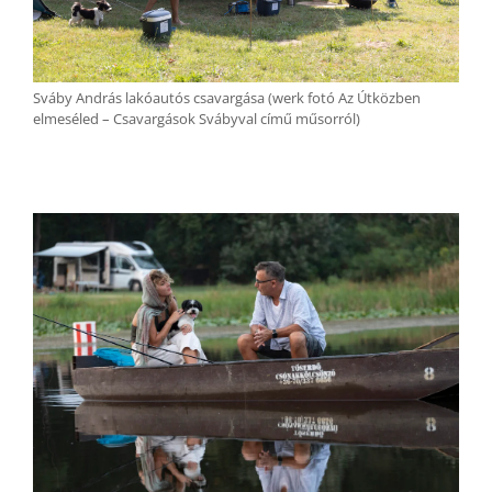
Sváby András lakóautós csavargása (werk fotó Az Útközben
elmeséled – Csavargások Svábyval című műsorról)