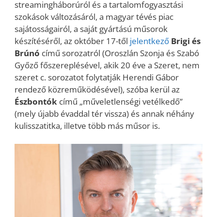
streamingháborúról és a tartalomfogyasztási
szokások változásáról, a magyar tévés piac
sajátosságairól, a saját gyártású műsorok
készítéséről, az október 17-től
jelentkező
Brigi és
Brúnó
című sorozatról (Oroszlán Szonja és Szabó
Győző főszereplésével, akik 20 éve a Szeret, nem
szeret c. sorozatot folytatják Herendi Gábor
rendező közreműködésével), szóba kerül az
Észbontók
című „műveletlenségi vetélkedő”
(mely újabb évaddal tér vissza) és annak néhány
kulisszatitka, illetve több más műsor is.