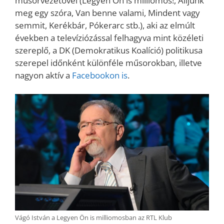
műsorvezetővel (Legyen Ön is milliomos!, Álljunk
meg egy szóra, Van benne valami, Mindent vagy
semmit, Kerékbár, Pókerarc stb.), aki az elmúlt
években a televíziózással felhagyva mint közéleti
szereplő, a DK (Demokratikus Koalíció) politikusa
szerepel időnként különféle műsorokban, illetve
nagyon aktív a
Facebookon is
.
Vágó István a Legyen Ön is milliomosban az RTL Klub