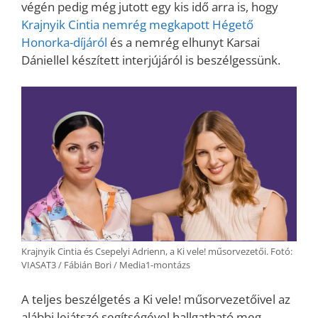
végén pedig még jutott egy kis idő arra is, hogy
Krajnyik Cintia nemrég megkapott Hégető
Honorka-díjáról
és a nemrég elhunyt Karsai
Dániellel készített interjújáról is beszélgessünk.
Krajnyik Cintia és Csepelyi Adrienn, a Ki vele! műsorvezetői. Fotó:
VIASAT3 / Fábián Bori / Media1-montázs
A teljes beszélgetés a Ki vele! műsorvezetőivel az
alábbi lejátszó segítségével hallgatható meg.