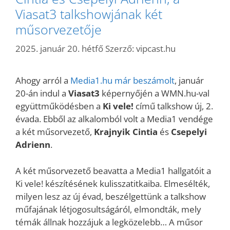
Viasat3 talkshowjának két
műsorvezetője
2025. január 20. hétfő
Szerző:
vipcast.hu
Ahogy arról a
Media1.hu már beszámolt
, január
20-án indul a
Viasat3
képernyőjén a WMN.hu-val
együttműködésben a
Ki vele!
című talkshow új, 2.
évada. Ebből az alkalomból volt a Media1 vendége
a két műsorvezető,
Krajnyik Cintia
és
Csepelyi
Adrienn
.
A két műsorvezető beavatta a Media1 hallgatóit a
Ki vele! készítésének kulisszatitkaiba. Elmesélték,
milyen lesz az új évad, beszélgettünk a talkshow
műfajának létjogosultságáról, elmondták, mely
témák állnak hozzájuk a legközelebb… A műsor