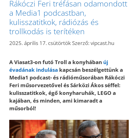
Rákóczi Feri tréfásan odamondott
a Media1 podcastban,
kulisszatitkok, rádiózás és
trollkodás is terítéken
2025. április 17. csütörtök
Szerző:
vipcast.hu
A Viasat3-on futó Troll a konyhában
új
évadának indulása
kapcsán beszélgettünk a
Media1 podcast- és rádióműsorában Rákóczi
Feri műsorvezetővel és Sárközi Ákos séffel:
kulisszatitkok, égő konyharuhák, LEGO a
kajában, és minden, ami kimaradt a
műsorból!