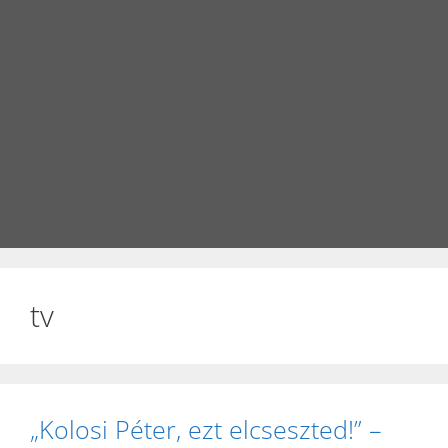
tv
„Kolosi Péter, ezt elcseszted!” –