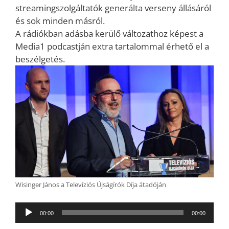
streamingszolgáltatók generálta verseny állásáról
és sok minden másról.
A rádiókban adásba kerülő változathoz képest a
Media1 podcastján extra tartalommal érhető el a
beszélgetés.
Wisinger János a Televíziós Újságírók Díja átadóján
Audió
00:00
00:00
lejátszó