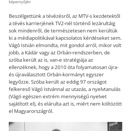
képernyőjén
Beszélgettünk a tévézésről, az MTV-s kezdetektől
a tévés karrierjének TV2-nél történő lezárultáig
sok mindenről, de természetesen nem kerültük
ki a médiapolitikával kapcsolatos kérdéseket sem.
Vágó István elmondta, mit gondol arról, mikor volt
jobb, a Kádár vagy az Orbán-rendszerben, de
szóba került az is, van-e stratégiája az
ellenzéknek, hogy a 2010 óta folyamatosan újra-
és újraválasztott Orbán-kormányt egyszer
legyőzze. Szóba került az eddig 97 országot
felkereső Vágó Istvánnal az utazás, a nyelvtanulás
(Vágó egészen extrém mennyiségű nyelvet
sajátított el), és elárulta azt is, miért nem költözött
el Magyarországról.