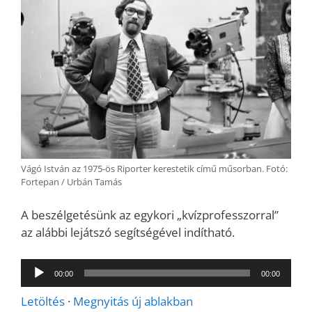
Vágó István az 1975-ös Riporter kerestetik című műsorban. Fotó:
Fortepan / Urbán Tamás
A beszélgetésünk az egykori „kvízprofesszorral”
az alábbi lejátszó segítségével indítható.
Audió
00:00
00:00
lejátszó
Letöltés
·
Megnyitás új ablakban