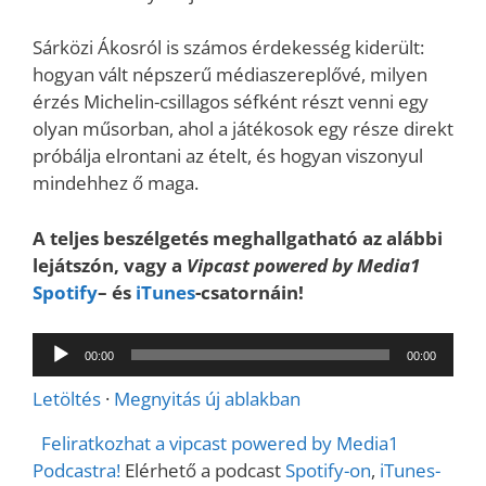
Sárközi Ákosról is számos érdekesség kiderült:
hogyan vált népszerű médiaszereplővé, milyen
érzés Michelin-csillagos séfként részt venni egy
olyan műsorban, ahol a játékosok egy része direkt
próbálja elrontani az ételt, és hogyan viszonyul
mindehhez ő maga.
A teljes beszélgetés meghallgatható az alábbi
lejátszón, vagy a
Vipcast powered by Media1
Spotify
– és
iTunes
-csatornáin!
Audió
00:00
00:00
lejátszó
Letöltés
·
Megnyitás új ablakban
Feliratkozhat a vipcast powered by Media1
Podcastra!
Elérhető a podcast
Spotify-on
,
iTunes-