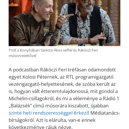
Troll a Konyhában Sárközi Ákos séffel és Rákóczi Feri
műsorvezetővel
A podcastban Rákóczi Feri tréfásan odamondott
egyet Kolosi Péternek, az RTL programigazgató
vezérigazgató-helyettesének, de szóba került az
is, hogyan vált étteremtulajdonossá, mit gondol a
Michelin-csillagokról, és mi a véleménye a Rádió 1
„Balázsék” című műsorára kiszabott, újabban
szinte heti rendszerességgel érkező
Médiatanács-
bírságokról. Azt is elárulta, van-e ennek
következménye rájuk nézve.