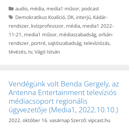
Kategória
audio
,
média
,
media1 műsor
,
podcast
Címkék
Demokratikus Koalíció
,
DK
,
interjú
,
Kádár-
rendszer
,
kvízprofesszor
,
média
,
media1 2022-
11-21
,
media1 műsor
,
médiaszabadság
,
orbán-
rendszer
,
portré
,
sajtószabadság
,
televíziózás
,
tévézés
,
tv
,
Vágó István
Vendégünk volt Benda Gergely, az
Antenna Entertainment televíziós
médiacsoport regionális
ügyvezetője (Media1, 2022.10.10.)
2022. október 16. vasárnap
Szerző:
vipcast.hu