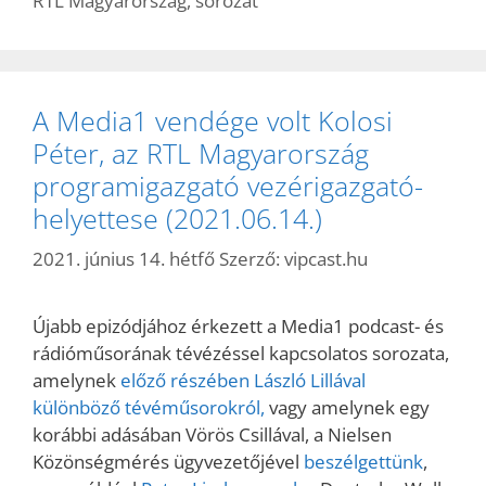
RTL Magyarország
,
sorozat
A Media1 vendége volt Kolosi
Péter, az RTL Magyarország
programigazgató vezérigazgató-
helyettese (2021.06.14.)
2021. június 14. hétfő
Szerző:
vipcast.hu
Újabb epizódjához érkezett a Media1 podcast- és
rádióműsorának tévézéssel kapcsolatos sorozata,
amelynek
előző részében László Lillával
különböző tévéműsorokról,
vagy amelynek egy
korábbi adásában Vörös Csillával, a Nielsen
Közönségmérés ügyvezetőjével
beszélgettünk
,