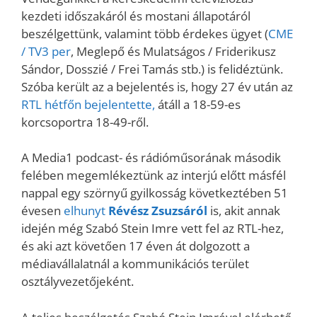
kezdeti időszakáról és mostani állapotáról
beszélgettünk, valamint több érdekes ügyet (
CME
/ TV3 per
, Meglepő és Mulatságos / Friderikusz
Sándor, Dosszié / Frei Tamás stb.) is felidéztünk.
Szóba került az a bejelentés is, hogy 27 év után az
RTL hétfőn bejelentette,
átáll a 18-59-es
korcsoportra 18-49-ről.
A Media1 podcast- és rádióműsorának második
felében megemlékeztünk az interjú előtt másfél
nappal egy szörnyű gyilkosság következtében 51
évesen
elhunyt
Révész Zsuzsáról
is, akit annak
idején még Szabó Stein Imre vett fel az RTL-hez,
és aki azt követően 17 éven át dolgozott a
médiavállalatnál a kommunikációs terület
osztályvezetőjeként.