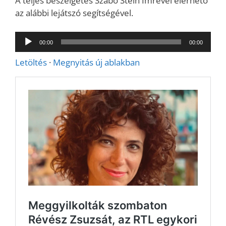
A teljes beszélgetés Szabó Stein Imrével elérhető
az alábbi lejátszó segítségével.
Audió
00:00
00:00
lejátszó
Letöltés
·
Megnyitás új ablakban