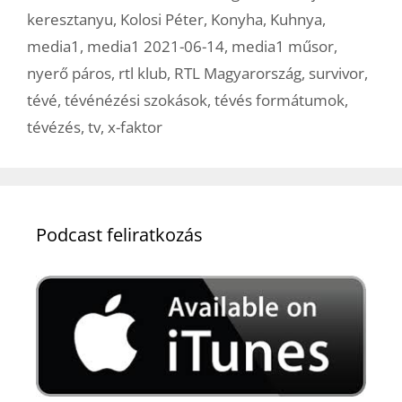
keresztanyu
,
Kolosi Péter
,
Konyha
,
Kuhnya
,
media1
,
media1 2021-06-14
,
media1 műsor
,
nyerő páros
,
rtl klub
,
RTL Magyarország
,
survivor
,
tévé
,
tévénézési szokások
,
tévés formátumok
,
tévézés
,
tv
,
x-faktor
Podcast feliratkozás