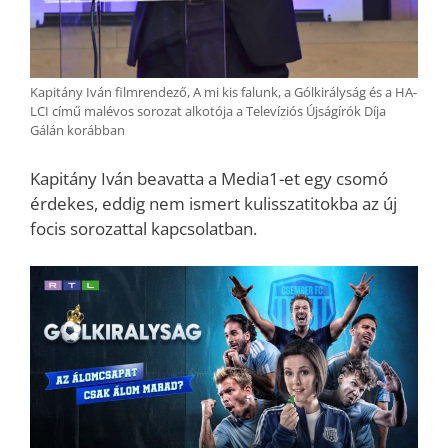
Kapitány Iván filmrendező, A mi kis falunk, a Gólkirályság és a HA-
LCI című malévos sorozat alkotója a Televíziós Újságírók Díja
Gálán korábban
Kapitány Iván beavatta a Media1-et egy csomó
érdekes, eddig nem ismert kulisszatitokba az új
focis sorozattal kapcsolatban.