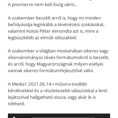
A premierre nem kell őszig várni…
A szakember beszélt arról is, hogy mi minden
befolyásolja leginkább a tévénézési szokásokat,
valamint Kolosi Péter elmondta azt is, mire a
legbüszkébb az elmúlt időszakból.
A szakember a világban mostanában sikeres vagy
sikervárományos tévés formátumokról is beszélt,
és arról, hogy Magyarországnak milyen esélyei
vannak sikeres formátumfejlesztővé válni.
A Media1 2021.06.14-i műsora további
kérdésekkel és a részletesebb válaszokkal a lenti
lejátszóval hallgatható vissza, vagy akár le is
tölthető.
Audió