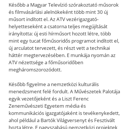
Később a Magyar Televízió szórakoztató műsorok
és filmvásárlási alelnökeként több mint 30 új
műsort indított el. Az ATV vezérigazgató-
helyetteseként a csatorna teljes megújítását
irányította: új esti hírműsort hozott létre, több
mint egy tucat főműsoridős programot indított el,
új arculatot tervezett, és részt vett a technikai
háttér megtervezésében. E munkája nyomán az
ATV nézettsége a főműsoridőben
megháromszorozódott.
Később figyelme a nemzetközi kulturális
menedzsment felé fordult. A Művészetek Palotája
egyik vezetőjeként és a Liszt Ferenc
Zeneművészeti Egyetem média és
kommunikációs igazgatójaként is tevékenykedett,
ahol például a Bartók Világversenyt és Fesztivált
hozta létre. E nagyszabású nemzetközi projektek