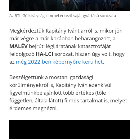
Az RTL Gólkirályság címmel érkező saját gyártású sorozata
Megkérdeztük Kapitány Ivánt arról is, mikor jön
már végre a már korábban beharangozott, a
MALÉV
bejrúti légijáratának katasztrófáját
feldolgozó
HA-LCI
sorozat, hiszen úgy volt, hogy
az
még 2022-ben képernyőre kerülhet
.
Beszélgettünk a mostani gazdasági
körülményekről is, Kapitány Iván ezenkívül
figyelmünkbe ajánlott több értékes (tőle
független, általa látott) filmes tartalmat is, melyet
érdemes megnézni.