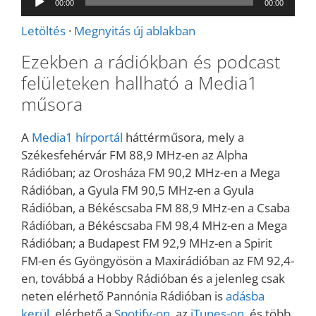
00:00
00:00
lejátszó
Letöltés
·
Megnyitás új ablakban
Ezekben a rádiókban és podcast
felületeken hallható a Media1
műsora
A
Media1 hírportál
háttérműsora, mely a
Székesfehérvár FM 88,9 MHz-en az Alpha
Rádióban; az Orosháza FM 90,2 MHz-en a Mega
Rádióban, a Gyula FM 90,5 MHz-en a Gyula
Rádióban, a Békéscsaba FM 88,9 MHz-en a Csaba
Rádióban, a Békéscsaba FM 98,4 MHz-en a Mega
Rádióban; a Budapest FM 92,9 MHz-en a Spirit
FM-en és Gyöngyösön a Maxirádióban az FM 92,4-
en, továbbá a Hobby Rádióban és a jelenleg csak
neten elérhető Pannónia Rádióban is
adásba
kerül,
elérhető a
Spotify-on
, az
iTunes-on
, és több