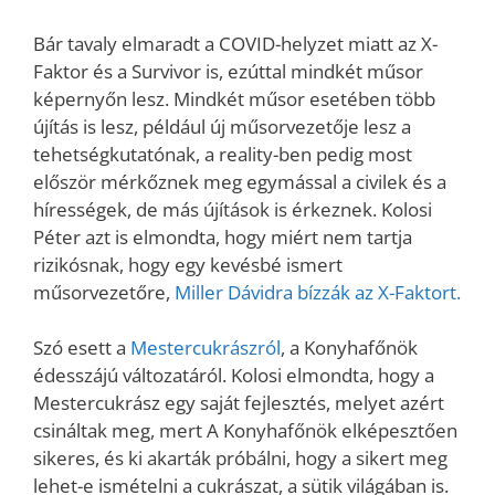
Bár tavaly elmaradt a COVID-helyzet miatt az X-
Faktor és a Survivor is, ezúttal mindkét műsor
képernyőn lesz. Mindkét műsor esetében több
újítás is lesz, például új műsorvezetője lesz a
tehetségkutatónak, a reality-ben pedig most
először mérkőznek meg egymással a civilek és a
hírességek, de más újítások is érkeznek. Kolosi
Péter azt is elmondta, hogy miért nem tartja
rizikósnak, hogy egy kevésbé ismert
műsorvezetőre,
Miller Dávidra bízzák az X-Faktort.
Szó esett a
Mestercukrászról
, a Konyhafőnök
édesszájú változatáról. Kolosi elmondta, hogy a
Mestercukrász egy saját fejlesztés, melyet azért
csináltak meg, mert A Konyhafőnök elképesztően
sikeres, és ki akarták próbálni, hogy a sikert meg
lehet-e ismételni a cukrászat, a sütik világában is.