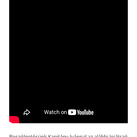
Beszélgetésünk Kapitány Ivánnal az alábbi lejátszó