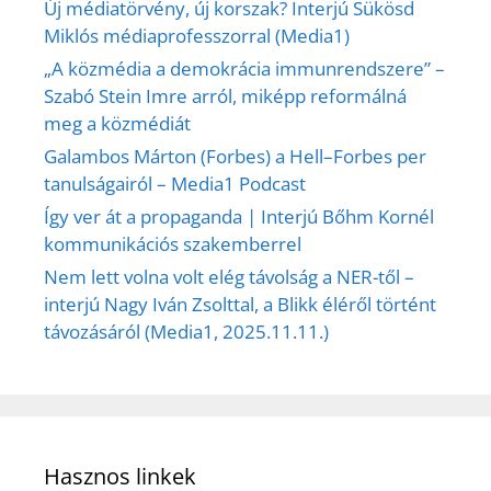
Új médiatörvény, új korszak? Interjú Sükösd
Miklós médiaprofesszorral (Media1)
„A közmédia a demokrácia immunrendszere” –
Szabó Stein Imre arról, miképp reformálná
meg a közmédiát
Galambos Márton (Forbes) a Hell–Forbes per
tanulságairól – Media1 Podcast
Így ver át a propaganda | Interjú Bőhm Kornél
kommunikációs szakemberrel
Nem lett volna volt elég távolság a NER-től –
interjú Nagy Iván Zsolttal, a Blikk éléről történt
távozásáról (Media1, 2025.11.11.)
Hasznos linkek