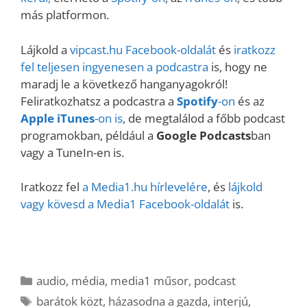
más platformon.
Lájkold a
vipcast.
hu Facebook-oldalát
és
iratkozz
fel teljesen ingyenesen a podcastra
is, hogy ne
maradj le a következő hanganyagokról!
Feliratkozhatsz a podcastra a
Spotify
-on
és az
Apple iTunes
-on is
, de megtalálod a főbb podcast
programokban, például a
Google Podcasts
ban
vagy a TuneIn-en is.
Iratkozz fel
a Media1.hu hírlevelére
, és
lájkold
vagy kövesd a Media1 Facebook-oldalát
is.
Kategória
audio
,
média
,
media1 műsor
,
podcast
Címkék
barátok közt
,
házasodna a gazda
,
interjú
,