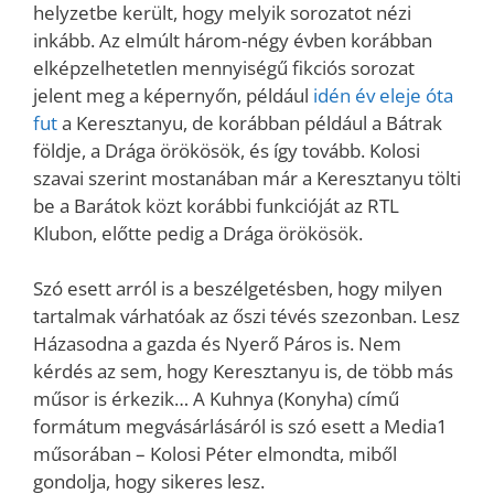
helyzetbe került, hogy melyik sorozatot nézi
inkább. Az elmúlt három-négy évben korábban
elképzelhetetlen mennyiségű fikciós sorozat
jelent meg a képernyőn, például
idén év eleje óta
fut
a Keresztanyu, de korábban például a Bátrak
földje, a Drága örökösök, és így tovább. Kolosi
szavai szerint mostanában már a Keresztanyu tölti
be a Barátok közt korábbi funkcióját az RTL
Klubon, előtte pedig a Drága örökösök.
Szó esett arról is a beszélgetésben, hogy milyen
tartalmak várhatóak az őszi tévés szezonban. Lesz
Házasodna a gazda és Nyerő Páros is. Nem
kérdés az sem, hogy Keresztanyu is, de több más
műsor is érkezik… A Kuhnya (Konyha) című
formátum megvásárlásáról is szó esett a Media1
műsorában – Kolosi Péter elmondta, miből
gondolja, hogy sikeres lesz.