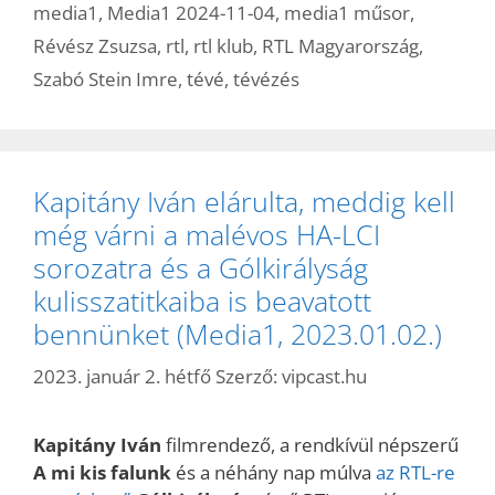
media1
,
Media1 2024-11-04
,
media1 műsor
,
Révész Zsuzsa
,
rtl
,
rtl klub
,
RTL Magyarország
,
Szabó Stein Imre
,
tévé
,
tévézés
Kapitány Iván elárulta, meddig kell
még várni a malévos HA-LCI
sorozatra és a Gólkirályság
kulisszatitkaiba is beavatott
bennünket (Media1, 2023.01.02.)
2023. január 2. hétfő
Szerző:
vipcast.hu
Kapitány Iván
filmrendező, a rendkívül népszerű
A mi kis falunk
és a néhány nap múlva
az RTL-re