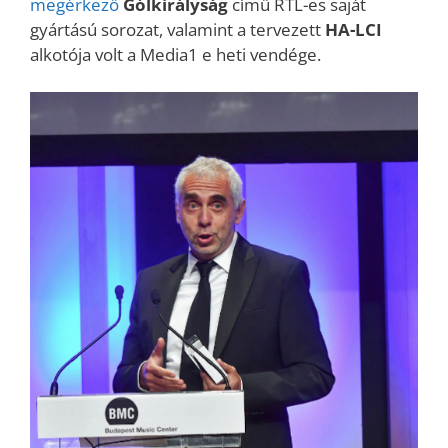
megérkező
Gólkirályság
című RTL-es saját
gyártású sorozat, valamint a tervezett
HA-LCI
alkotója volt a Media1 e heti vendége.