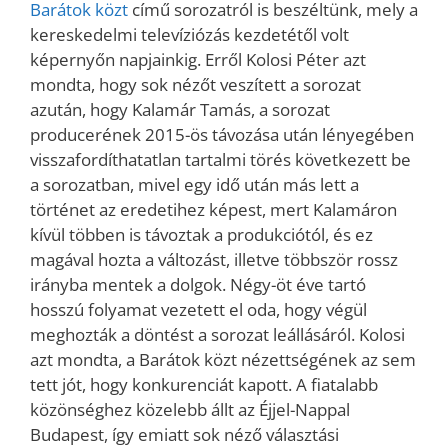
Barátok közt
című sorozatról is beszéltünk, mely a
kereskedelmi televíziózás kezdetétől volt
képernyőn napjainkig. Erről Kolosi Péter azt
mondta, hogy sok nézőt veszített a sorozat
azután, hogy Kalamár Tamás, a sorozat
producerének 2015-ös távozása után lényegében
visszafordíthatatlan tartalmi törés következett be
a sorozatban, mivel egy idő után más lett a
történet az eredetihez képest, mert Kalamáron
kívül többen is távoztak a produkciótól, és ez
magával hozta a változást, illetve többször rossz
irányba mentek a dolgok. Négy-öt éve tartó
hosszú folyamat vezetett el oda, hogy végül
meghozták a döntést a sorozat leállásáról. Kolosi
azt mondta, a Barátok közt nézettségének az sem
tett jót, hogy konkurenciát kapott. A fiatalabb
közönséghez közelebb állt az Éjjel-Nappal
Budapest, így emiatt sok néző választási