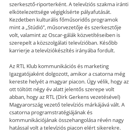
szerkesztő-riporterként. A televíziós szakma iránti
elkötelezettsége végigkísérte pályafutását.
Kezdetben kulturális főműsoridős programok
mint a „Stúdió”, műsorvezetője és szerkesztője
volt, valamint az Oscar-gálák közvetítéseiben is
szerepelt a közszolgálati televízióban. Később
karrierje a televíziókészítés irányába fordult.
Az RTL Klub kommunikációs és marketing
Igazgatójaként dolgozott, amikor a csatorna még
kereste helyét a magyar piacon. Úgy vélik, hogy az
ott töltött négy év alatt jelentős szerepe volt
abban, hogy az RTL (Dirk Gerkens vezetésével)
Magyarország vezető televíziós márkájává vált. A
csatorna programstratégiájának és
kommunikációjának összehangolása révén nagy
hatással volt a televíziós piacon elért sikerekre.