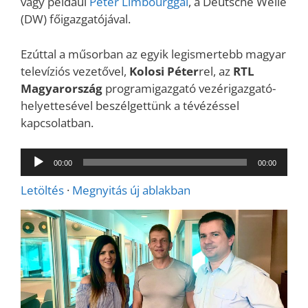
vagy például
Peter Limbourggal
, a Deutsche Welle
(DW) főigazgatójával.
Ezúttal a műsorban az egyik legismertebb magyar
televíziós vezetővel,
Kolosi Péter
rel, az
RTL
Magyarország
programigazgató vezérigazgató-
helyettesével beszélgettünk a tévézéssel
kapcsolatban.
Audió
00:00
00:00
lejátszó
Letöltés
·
Megnyitás új ablakban