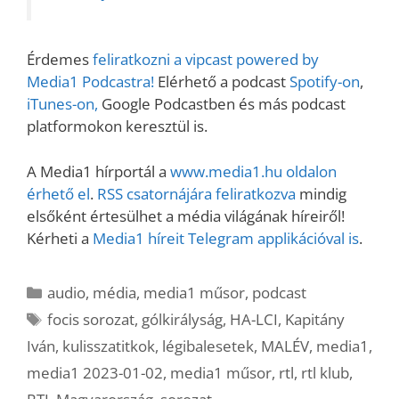
Érdemes
feliratkozni a vipcast powered by
Media1 Podcastra!
Elérhető a podcast
Spotify-on
,
iTunes-on,
Google Podcastben és más podcast
platformokon keresztül is.
A Media1 hírportál a
www.media1.hu oldalon
érhető el
.
RSS csatornájára feliratkozva
mindig
elsőként értesülhet a média világának híreiről!
Kérheti a
Media1 híreit Telegram applikációval is
.
Kategória
audio
,
média
,
media1 műsor
,
podcast
Címkék
focis sorozat
,
gólkirályság
,
HA-LCI
,
Kapitány
Iván
,
kulisszatitkok
,
légibalesetek
,
MALÉV
,
media1
,
media1 2023-01-02
,
media1 műsor
,
rtl
,
rtl klub
,