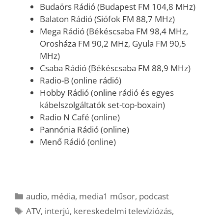
Budaörs Rádió (Budapest FM 104,8 MHz)
Balaton Rádió (Siófok FM 88,7 MHz)
Mega Rádió (Békéscsaba FM 98,4 MHz,
Orosháza FM 90,2 MHz, Gyula FM 90,5
MHz)
Csaba Rádió (Békéscsaba FM 88,9 MHz)
Radio-B (online rádió)
Hobby Rádió (online rádió és egyes
kábelszolgáltatók set-top-boxain)
Radio N Café (online)
Pannónia Rádió (online)
Menő Rádió (online)
Kategória
audio
,
média
,
media1 műsor
,
podcast
Címkék
ATV
,
interjú
,
kereskedelmi televíziózás
,