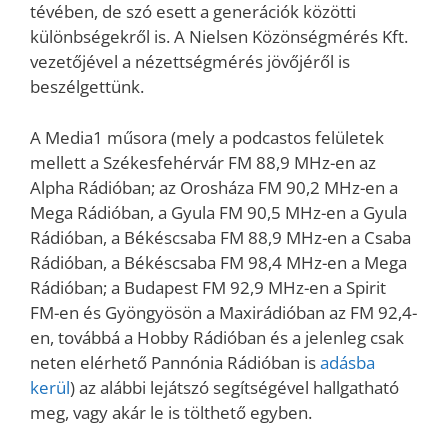
tévében, de szó esett a generációk közötti
különbségekről is. A Nielsen Közönségmérés Kft.
vezetőjével a nézettségmérés jövőjéről is
beszélgettünk.
A Media1 műsora (mely a podcastos felületek
mellett a Székesfehérvár FM 88,9 MHz-en az
Alpha Rádióban; az Orosháza FM 90,2 MHz-en a
Mega Rádióban, a Gyula FM 90,5 MHz-en a Gyula
Rádióban, a Békéscsaba FM 88,9 MHz-en a Csaba
Rádióban, a Békéscsaba FM 98,4 MHz-en a Mega
Rádióban; a Budapest FM 92,9 MHz-en a Spirit
FM-en és Gyöngyösön a Maxirádióban az FM 92,4-
en, továbbá a Hobby Rádióban és a jelenleg csak
neten elérhető Pannónia Rádióban is
adásba
kerül
) az alábbi lejátszó segítségével hallgatható
meg, vagy akár le is tölthető egyben.