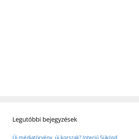
Legutóbbi bejegyzések
Új médiatörvény, új korszak? Interjú Sükösd