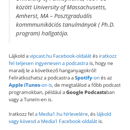
között University of Massachusetts,
Amherst, MA – Posztgraduális
kommmunikációs tanulmányok ( Ph.D.
program) hallgatója.
Lájkold a
vipcast.
hu Facebook-oldalát
és
iratkozz
fel teljesen ingyenesen a podcastra
is, hogy ne
maradj le a következő hanganyagokról!
Feliratkozhatsz a podcastra a
Spotify
-on
és az
Apple iTunes
-on is
, de megtalálod a főbb podcast
programokban, például a
Google Podcasts
ban
vagy a TuneIn-en is.
Iratkozz fel
a Media1.hu hírlevelére
, és
lájkold
vagy kövesd a Media1 Facebook-oldalát
is.