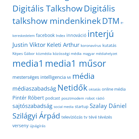
Digitális Talkshow
Digitális
talkshow mindenkinek
DTM
e-
interjú
facebook
innováció
Index
kereskedelem
Justin Viktor
Keleti Arthur
kutatás
koronavírus
közösségi média
Képes Gábor
közmédia
magyar médiahelyzet
media1
media1 műsor
média
mesterséges intelligencia
MI
Netidők
médiaszabadság
online média
oktatás
Pintér Róbert
podcast
posztmodem
robot
rádió
Szalay Dániel
sajtószabadság
startup
social media
Szilágyi Árpád
televíziózás
tv
tévé
tévézés
verseny
újságírás