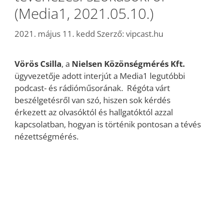
(Media1, 2021.05.10.)
2021. május 11. kedd
Szerző:
vipcast.hu
Vörös Csilla
, a
Nielsen Közönségmérés Kft.
ügyvezetője adott interjút a Media1 legutóbbi
podcast- és rádióműsorának. Régóta várt
beszélgetésről van szó, hiszen sok kérdés
érkezett az olvasóktól és hallgatóktól azzal
kapcsolatban, hogyan is történik pontosan a tévés
nézettségmérés.