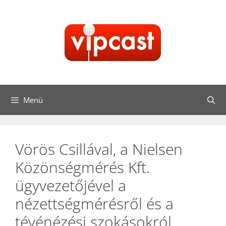
Kilépés
a
tartalomba
Menü
Vörös Csillával, a Nielsen
Közönségmérés Kft.
ügyvezetőjével a
nézettségmérésről és a
tévénézési szokásokról