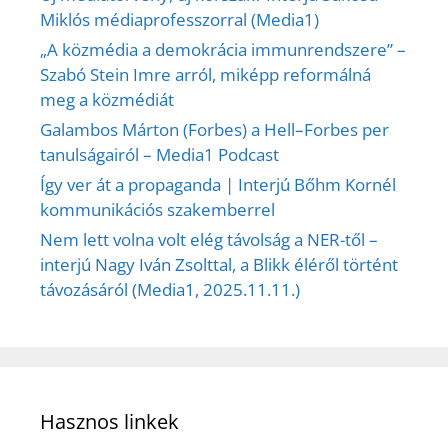
Miklós médiaprofesszorral (Media1)
„A közmédia a demokrácia immunrendszere” –
Szabó Stein Imre arról, miképp reformálná
meg a közmédiát
Galambos Márton (Forbes) a Hell–Forbes per
tanulságairól – Media1 Podcast
Így ver át a propaganda | Interjú Bőhm Kornél
kommunikációs szakemberrel
Nem lett volna volt elég távolság a NER-től –
interjú Nagy Iván Zsolttal, a Blikk éléről történt
távozásáról (Media1, 2025.11.11.)
Hasznos linkek