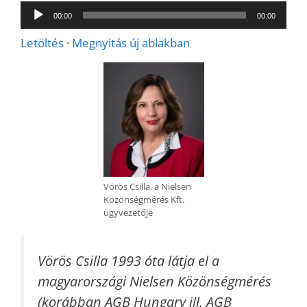
Audió
00:00
00:00
lejátszó
Letöltés
·
Megnyitás új ablakban
Vörös Csilla, a Nielsen
Közönségmérés Kft.
ügyvezetője
Vörös Csilla 1993 óta látja el a
magyarországi Nielsen Közönségmérés
(korábban AGB Hungary ill. AGB