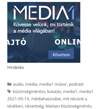
Hirdetés
Kategória
audio
,
média
,
media1 műsor
,
podcast
Címkék
közönségméréss
,
kutatás
,
media1
,
media1
2021-05-10
,
médiahasználat
,
mit nézünk a
tévében
,
nézettség
,
Nielsen Közönségmérés
,