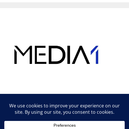
Hirdetés
Lifestyle tippek & trükkök