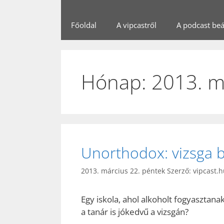
Főoldal
A vipcastről
A podcast beál
Hónap:
2013. m
Unorthodox: vizsga 
2013. március 22. péntek
Szerző:
vipcast.
Egy iskola, ahol alkoholt fogyasztan
a tanár is jókedvű a vizsgán?