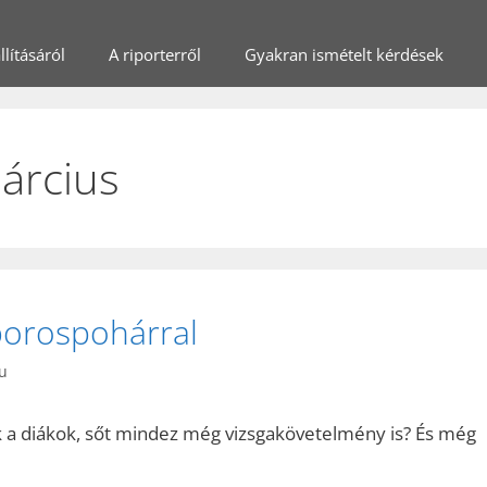
lításáról
A riporterről
Gyakran ismételt kérdések
árcius
borospohárral
hu
ak a diákok, sőt mindez még vizsgakövetelmény is? És még