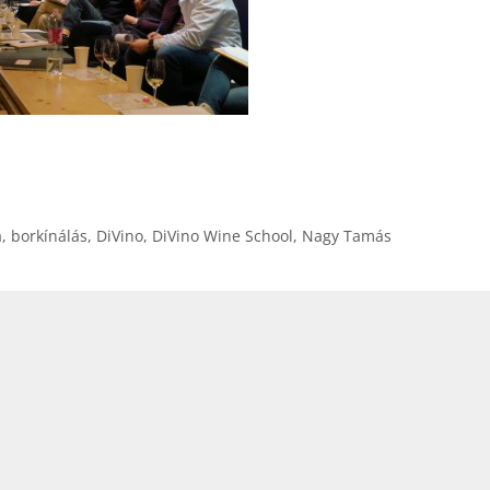
billentyűk
kell
használni.
a
,
borkínálás
,
DiVino
,
DiVino Wine School
,
Nagy Tamás