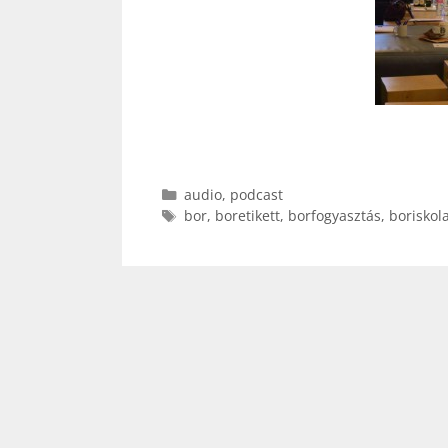
Kategória
audio
,
podcast
Címkék
bor
,
boretikett
,
borfogyasztás
,
boriskol