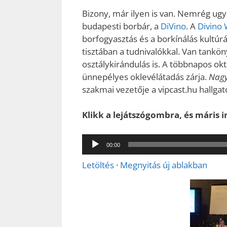
Bizony, már ilyen is van. Nemrég ugy
budapesti borbár, a
DiVino
. A
Divino 
borfogyasztás és a borkínálás kultúr
tisztában a tudnivalókkal. Van tankön
osztálykirándulás is. A többnapos ok
ünnepélyes oklevélátadás zárja.
Nag
szakmai vezetője a vipcast.hu hallgató
Klikk a lejátszógombra, és máris in
Audió
00:00
lejátszó
Letöltés
·
Megnyitás új ablakban