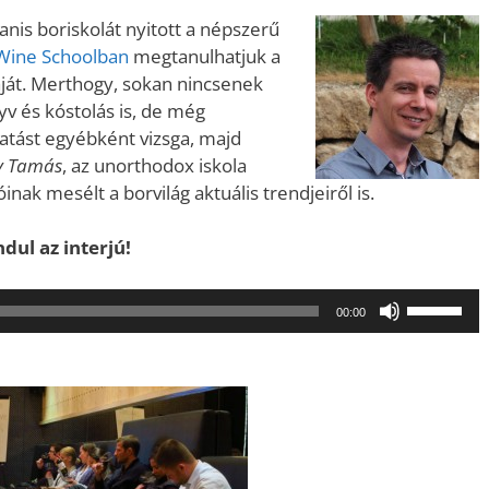
anis boriskolát nyitott a népszerű
Wine Schoolban
megtanulhatjuk a
áját. Merthogy, sokan nincsenek
yv és kóstolás is, de még
tatást egyébként vizsga, majd
y Tamás
, az unorthodox iskola
inak mesélt a borvilág aktuális trendjeiről is.
dul az interjú!
A
00:00
hangerő
növeléséh
illetőleg
csökkent
a
Fel/Le