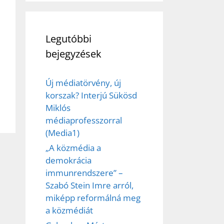
et
Legutóbbi
bejegyzések
Új médiatörvény, új
korszak? Interjú Sükösd
Miklós
médiaprofesszorral
(Media1)
„A közmédia a
demokrácia
immunrendszere” –
Szabó Stein Imre arról,
miképp reformálná meg
a közmédiát