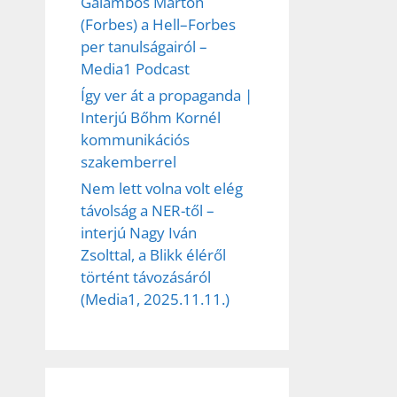
Galambos Márton
(Forbes) a Hell–Forbes
per tanulságairól –
Media1 Podcast
Így ver át a propaganda |
Interjú Bőhm Kornél
kommunikációs
szakemberrel
Nem lett volna volt elég
távolság a NER-től –
interjú Nagy Iván
Zsolttal, a Blikk éléről
történt távozásáról
(Media1, 2025.11.11.)