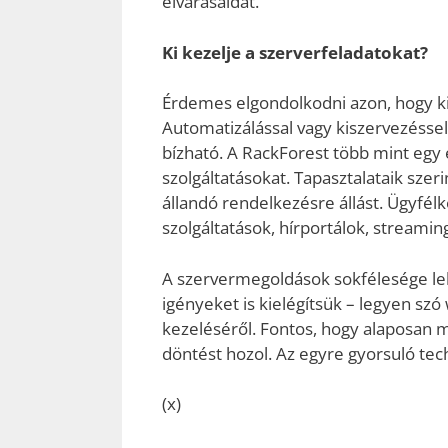
elvárásaidat.
Ki kezelje a szerverfeladatokat?
Érdemes elgondolkodni azon, hogy ki 
Automatizálással vagy kiszervezéssel
bízható. A RackForest több mint egy 
szolgáltatásokat. Tapasztalataik sze
állandó rendelkezésre állást. Ügyfél
szolgáltatások, hírportálok, streami
A szervermegoldások sokfélesége leh
igényeket is kielégítsük – legyen s
kezeléséről. Fontos, hogy alaposan m
döntést hozol. Az egyre gyorsuló tech
(x)