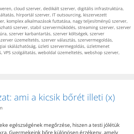
rveren
,
cloud szerver
,
dedikált szerver
,
digitális infrastruktúra
,
áltatás
,
hírportál szerver
,
IT outsourcing
,
kiszervezett
er
,
komplex alkalmazások futtatása
,
nagy teljesítményű szerver
,
ázható szerver
,
stabil szerverműködés
,
streaming szerver
,
szerver
túra
,
szerver karbantartás
,
szerver költségek
,
szerver
szerver üzemeltetés
,
szerver választás
,
szervermegoldás
,
giai skálázhatóság
,
üzleti szervermegoldás
,
üzletmenet
S
,
VPS szolgáltatás
,
weboldal üzemeltetés
,
webshop szerver
,
 ami a kicsik bőrét illeti (x)
in
eke egészségének megőrzése, hiszen a testi jólétük
ikra. Gyermekeink bőre különösen érzékeny, amely