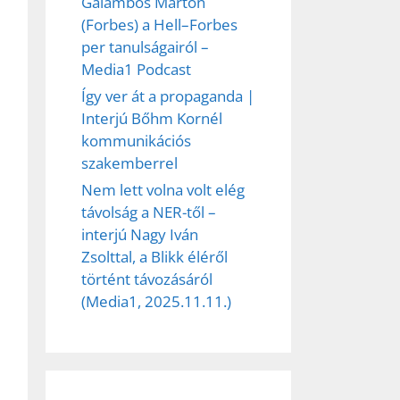
Galambos Márton
(Forbes) a Hell–Forbes
per tanulságairól –
Media1 Podcast
Így ver át a propaganda |
Interjú Bőhm Kornél
kommunikációs
szakemberrel
Nem lett volna volt elég
távolság a NER-től –
interjú Nagy Iván
Zsolttal, a Blikk éléről
történt távozásáról
(Media1, 2025.11.11.)