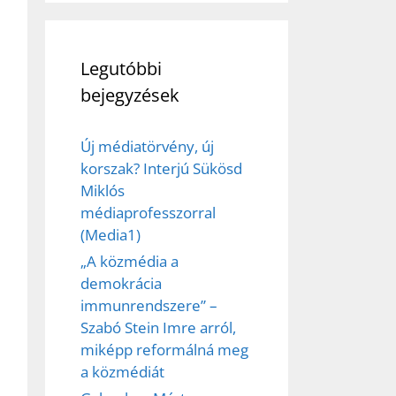
Legutóbbi
bejegyzések
Új médiatörvény, új
korszak? Interjú Sükösd
Miklós
médiaprofesszorral
(Media1)
„A közmédia a
demokrácia
immunrendszere” –
Szabó Stein Imre arról,
miképp reformálná meg
a közmédiát