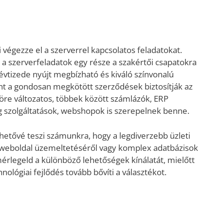
végezze el a szerverrel kapcsolatos feladatokat.
 a szerverfeladatok egy része a szakértői csapatokra
évtizede nyújt megbízható és kiváló színvonalú
rint a gondosan megkötött szerződések biztosítják az
köre változatos, többek között számlázók, ERP
ng szolgáltatások, webshopok is szerepelnek benne.
etővé teszi számunkra, hogy a legdiverzebb üzleti
zó weboldal üzemeltetéséről vagy komplex adatbázisok
érlegeld a különböző lehetőségek kínálatát, mielőtt
nológiai fejlődés tovább bővíti a választékot.