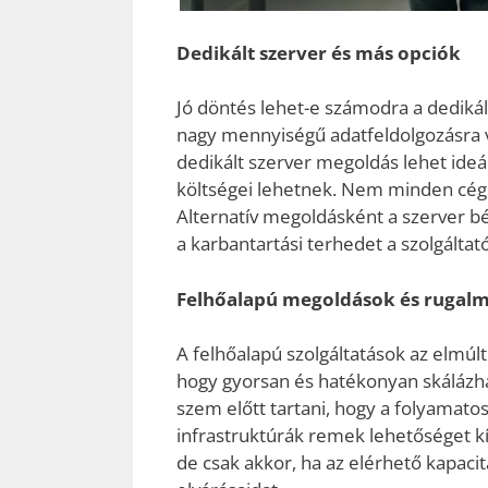
Dedikált szerver és más opciók
Jó döntés lehet-e számodra a dedikált
nagy mennyiségű adatfeldolgozásra 
dedikált szerver megoldás lehet ideá
költségei lehetnek. Nem minden cég 
Alternatív megoldásként a szerver b
a karbantartási terhedet a szolgáltató
Felhőalapú megoldások és rugal
A felhőalapú szolgáltatások az elmúl
hogy gyorsan és hatékonyan skálázha
szem előtt tartani, hogy a folyamat
infrastruktúrák remek lehetőséget kí
de csak akkor, ha az elérhető kapaci