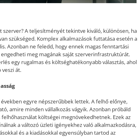
 szerver? A teljesítményét tekintve kiváló, különösen, ha
van szükséged. Komplex alkalmazások futtatása esetén a
lis. Azonban ne feledd, hogy ennek magas fenntartási
engedheti meg magának saját szerverinfrastruktúrát.
érlés egy rugalmas és költséghatékonyabb választás, ahol
 veszi át.
masság
t években egyre népszerűbbek lettek. A felhő előnye,
tó, amire minden vállalkozás vágyik. Azonban próbáld
os felhőhasználat költségei megnövekedhetnek. Ezek az
nálnak a változó üzleti igényekhez való alkalmazkodásra,
tásokkal és a kiadásokkal egyensúlyban tartod az