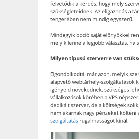
felvetődik a kérdés, hogy mely szerv
szükségleteidnek. Az eligazodás a tár
tengerében nem mindig egyszerű.
Mindegyik opció saját előnyökkel ren
melyik lenne a legjobb választás, ha
Milyen típusú szerverre van szük
Elgondolkodtál már azon, melyik sze
alapvető webtárhely-szolgáltatások 
igényeid növekednek, szükséges leh
vállalkozások körében a VPS népszer
dedikált szerver, de a költségek sok
nem akarnak nagy pénzeket költeni sa
szolgáltatás
rugalmasságot kínál.