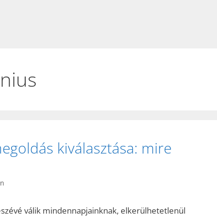
únius
egoldás kiválasztása: mire
in
részévé válik mindennapjainknak, elkerülhetetlenül