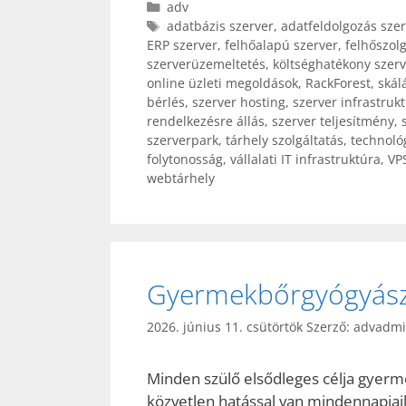
Kategória
adv
Címkék
adatbázis szerver
,
adatfeldolgozás sze
ERP szerver
,
felhőalapú szerver
,
felhőszolg
szerverüzemeltetés
,
költséghatékony szerv
online üzleti megoldások
,
RackForest
,
skál
bérlés
,
szerver hosting
,
szerver infrastruk
rendelkezésre állás
,
szerver teljesítmény
,
szerverpark
,
tárhely szolgáltatás
,
technoló
folytonosság
,
vállalati IT infrastruktúra
,
VP
webtárhely
Gyermekbőrgyógyászat:
2026. június 11. csütörtök
Szerző:
advadm
Minden szülő elsődleges célja gyerm
közvetlen hatással van mindennapja