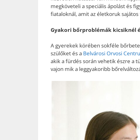
megköveteli a speciális ápolást és f
fiataloknál, amit az életkoruk sajáto
Gyakori bőrproblémák kicsiknél 
​A
gyerekek körében sokféle bőrbetegsé
szülőket és a
Belvárosi Orvosi Cent
akik a fürdés során vehetik észre a t
vajon mik a leggyakoribb bőrelválto