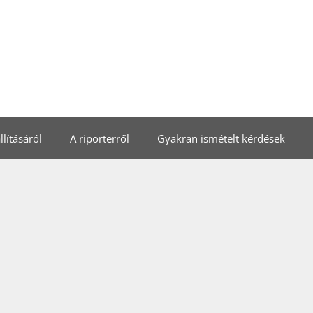
lításáról
A riporterről
Gyakran ismételt kérdések