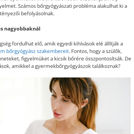
igyelmet. Számos bőrgyógyászati probléma alakulhat ki a
s tényezői befolyásolnak.
és nagyobbaknál
g fordulhat elő, amik egyedi kihívások elé állítják a
rum bőrgyógyász szakembereit
. Fontos, hogy a szülők,
üneteket, figyelmüket a kicsik bőrére összpontosítsák. De
zások, amikkel a gyermekbőrgyógyászok találkoznak?