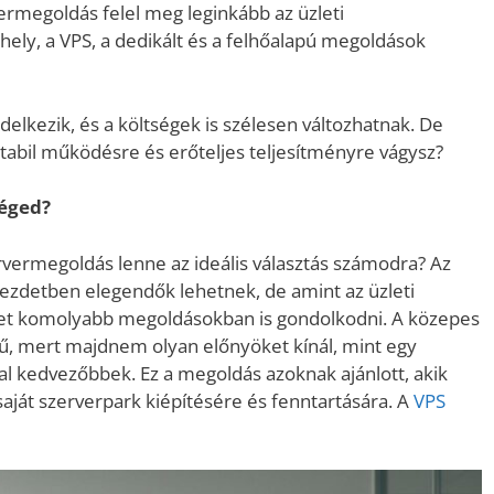
ermegoldás felel meg leginkább az üzleti
hely, a VPS, a dedikált és a felhőalapú megoldások
delkezik, és a költségek is szélesen változhatnak. De
 stabil működésre és erőteljes teljesítményre vágysz?
séged?
rvermegoldás lenne az ideális választás számodra? Az
kezdetben elegendők lehetnek, de amint az üzleti
et komolyabb megoldásokban is gondolkodni. A közepes
ű, mert majdnem olyan előnyöket kínál, mint egy
kal kedvezőbbek. Ez a megoldás azoknak ajánlott, akik
ját szerverpark kiépítésére és fenntartására. A
VPS