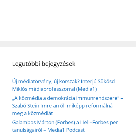
Legutóbbi bejegyzések
Új médiatörvény, új korszak? Interjú Sükösd
Miklós médiaprofesszorral (Media1)
„A közmédia a demokrácia immunrendszere” –
Szabó Stein Imre arról, miképp reformálná
meg a közmédiát
Galambos Márton (Forbes) a Hell–Forbes per
tanulságairól – Media1 Podcast