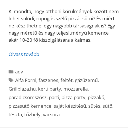
Ki mondta, hogy otthoni körülmények között nem
lehet valódi, ropogós szélű pizzát sütni? És miért
ne készíthetnél egy nagyobb társaságnak is? Egy
nagy méretű és nagy teljesítményű kemence
akár 10-20 fő kiszolgálására alkalmas.
Olvass tovább
Kategória
adv
Címkék
Alfa Forni
,
faszenes
,
feltét
,
gázüzemű
,
Grillplaza.hu
,
kerti party
,
mozzarella
,
paradicsomszósz
,
parti
,
pizza party
,
pizzakő
,
pizzasütő kemence
,
saját készítésű
,
sütés
,
sütő
,
tészta
,
tűzhely
,
vacsora