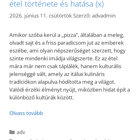
étel története és hatása (x)
2026. június 11. csütörtök
Szerző:
advadmin
Amikor szóba kerül a „pizza”, általában a meleg,
olvadt sajt és a friss paradicsom jut az emberek
eszébe, ami olyan népszerűséget szerzett, hogy
szinte mindenki imádja világszerte. Ez az étel
mára már nem csak táplálék, hanem kulturális
jelenséggé vált, amely az itáliai kulináris
tradíciókon alapulva hódította meg a világot.
Valódi érzéki élményt nyújt, miközben hidat épít a
különböző kultúrák között.
Olvass tovább
Kategória
adv