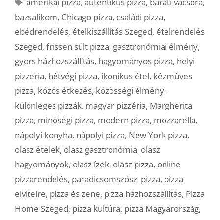
Címkék
amerikai pizza
,
autentikus pizza
,
baráti vacsora
,
bazsalikom
,
Chicago pizza
,
családi pizza
,
ebédrendelés
,
ételkiszállítás Szeged
,
ételrendelés
Szeged
,
frissen sült pizza
,
gasztronómiai élmény
,
gyors házhozszállítás
,
hagyományos pizza
,
helyi
pizzéria
,
hétvégi pizza
,
ikonikus étel
,
kézműves
pizza
,
közös étkezés
,
közösségi élmény
,
különleges pizzák
,
magyar pizzéria
,
Margherita
pizza
,
minőségi pizza
,
modern pizza
,
mozzarella
,
nápolyi konyha
,
nápolyi pizza
,
New York pizza
,
olasz ételek
,
olasz gasztronómia
,
olasz
hagyományok
,
olasz ízek
,
olasz pizza
,
online
pizzarendelés
,
paradicsomszósz
,
pizza
,
pizza
elvitelre
,
pizza és zene
,
pizza házhozszállítás
,
Pizza
Home Szeged
,
pizza kultúra
,
pizza Magyarország
,