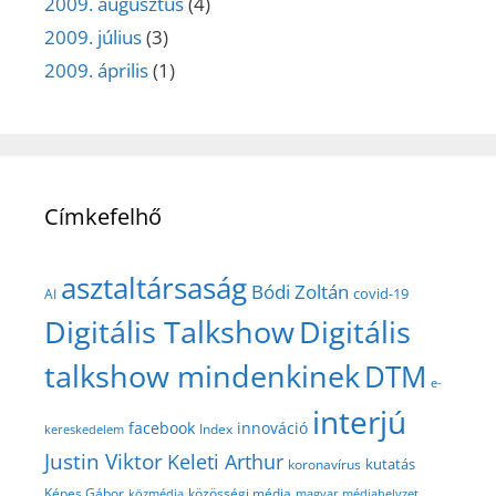
2009. augusztus
(4)
2009. július
(3)
2009. április
(1)
Címkefelhő
asztaltársaság
Bódi Zoltán
covid-19
AI
Digitális Talkshow
Digitális
talkshow mindenkinek
DTM
e-
interjú
facebook
innováció
Index
kereskedelem
Justin Viktor
Keleti Arthur
kutatás
koronavírus
közösségi média
Képes Gábor
közmédia
magyar médiahelyzet