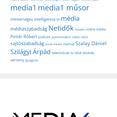
media1
media1 műsor
média
mesterséges intelligencia
MI
Netidők
médiaszabadság
online média
oktatás
Pintér Róbert
podcast
posztmodem
robot
rádió
Szalay Dániel
sajtószabadság
startup
social media
Szilágyi Árpád
televíziózás
tv
tévé
tévézés
verseny
újságírás