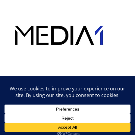
Hirdetés
Lifestyle tippek & trükkök
© 2026 vipcast.hu powered by Media1
• Készült
GeneratePress