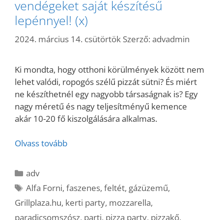
vendégeket saját készítésű
lepénnyel! (x)
2024. március 14. csütörtök
Szerző:
advadmin
Ki mondta, hogy otthoni körülmények között nem
lehet valódi, ropogós szélű pizzát sütni? És miért
ne készíthetnél egy nagyobb társaságnak is? Egy
nagy méretű és nagy teljesítményű kemence
akár 10-20 fő kiszolgálására alkalmas.
Olvass tovább
Kategória
adv
Címkék
Alfa Forni
,
faszenes
,
feltét
,
gázüzemű
,
Grillplaza.hu
,
kerti party
,
mozzarella
,
paradicsomszósz
,
parti
,
pizza party
,
pizzakő
,