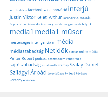
interjú
facebook
innováció
Index
kereskedelem
Justin Viktor
Keleti Arthur
kutatás
koronavírus
közösségi média
Képes Gábor
közmédia
magyar médiahelyzet
media1
media1 műsor
média
mesterséges intelligencia
MI
Netidők
médiaszabadság
online média
oktatás
Pintér Róbert
podcast
posztmodem
robot
rádió
Szalay Dániel
sajtószabadság
startup
social media
Szilágyi Árpád
televíziózás
tv
tévé
tévézés
verseny
újságírás