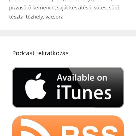
pizzasütő kemence
,
saját készítésű
,
sütés
,
sütő
,
tészta
,
tűzhely
,
vacsora
Podcast feliratkozás