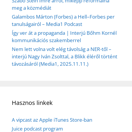
Szabó Stein Imre arról, miképp reformálná
meg a közmédiát
Galambos Márton (Forbes) a Hell–Forbes per
tanulságairól – Media1 Podcast
Így ver át a propaganda | Interjú Bőhm Kornél
kommunikációs szakemberrel
Nem lett volna volt elég távolság a NER-től –
interjú Nagy Iván Zsolttal, a Blikk éléről történt
távozásáról (Media1, 2025.11.11.)
Hasznos linkek
A vipcast az Apple iTunes Store-ban
Juice podcast program