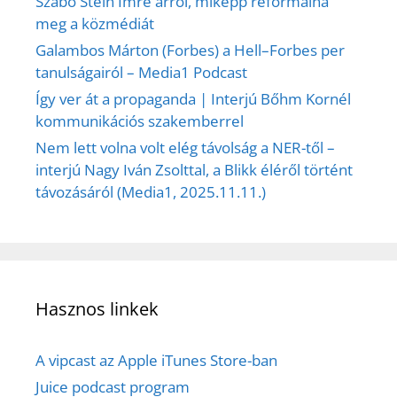
Szabó Stein Imre arról, miképp reformálná
meg a közmédiát
Galambos Márton (Forbes) a Hell–Forbes per
tanulságairól – Media1 Podcast
Így ver át a propaganda | Interjú Bőhm Kornél
kommunikációs szakemberrel
Nem lett volna volt elég távolság a NER-től –
interjú Nagy Iván Zsolttal, a Blikk éléről történt
távozásáról (Media1, 2025.11.11.)
Hasznos linkek
A vipcast az Apple iTunes Store-ban
Juice podcast program