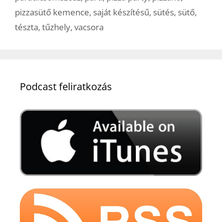
pizzasütő kemence
,
saját készítésű
,
sütés
,
sütő
,
tészta
,
tűzhely
,
vacsora
Podcast feliratkozás