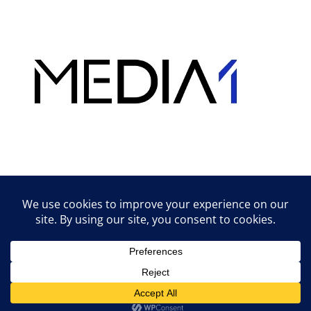
Hirdetés
Lifestyle tippek & trükkök
© 2026 vipcast.hu powered by Media1
• Készült
GeneratePress