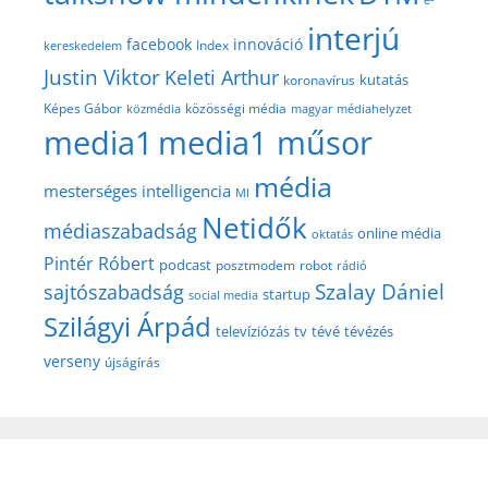
interjú
facebook
innováció
Index
kereskedelem
Justin Viktor
Keleti Arthur
kutatás
koronavírus
közösségi média
Képes Gábor
közmédia
magyar médiahelyzet
media1
media1 műsor
média
mesterséges intelligencia
MI
Netidők
médiaszabadság
online média
oktatás
Pintér Róbert
podcast
posztmodem
robot
rádió
Szalay Dániel
sajtószabadság
startup
social media
Szilágyi Árpád
televíziózás
tv
tévé
tévézés
verseny
újságírás