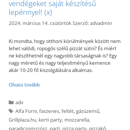
vendégeket saját készítésű
lepénnyel! (x)
2024. március 14. csütörtök
Szerző:
advadmin
Ki mondta, hogy otthoni körülmények között nem
lehet valódi, ropogós szélű pizzát sütni? És miért
ne készíthetnél egy nagyobb társaságnak is? Egy
nagy méretű és nagy teljesítményű kemence
akár 10-20 fő kiszolgálására alkalmas.
Olvass tovább
Kategória
adv
Címkék
Alfa Forni
,
faszenes
,
feltét
,
gázüzemű
,
Grillplaza.hu
,
kerti party
,
mozzarella
,
paradicsomszósz
,
parti
,
pizza party
,
pizzakő
,