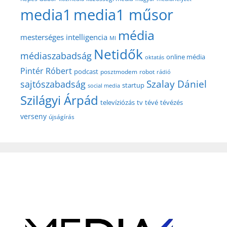
media1
media1 műsor
média
mesterséges intelligencia
MI
Netidők
médiaszabadság
online média
oktatás
Pintér Róbert
podcast
posztmodem
robot
rádió
Szalay Dániel
sajtószabadság
startup
social media
Szilágyi Árpád
televíziózás
tv
tévé
tévézés
verseny
újságírás