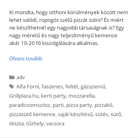
Ki mondta, hogy otthoni körülmények között nem
lehet valódi, ropogós szélű pizzát sütni? És miért
ne készíthetnél egy nagyobb társaságnak is? Egy
nagy méretű és nagy teljesítményű kemence
akár 10-20 fő kiszolgálására alkalmas.
Olvass tovább
Kategória
adv
Címkék
Alfa Forni
,
faszenes
,
feltét
,
gázüzemű
,
Grillplaza.hu
,
kerti party
,
mozzarella
,
paradicsomszósz
,
parti
,
pizza party
,
pizzakő
,
pizzasütő kemence
,
saját készítésű
,
sütés
,
sütő
,
tészta
,
tűzhely
,
vacsora