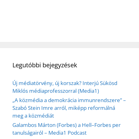
Legutóbbi bejegyzések
Új médiatörvény, új korszak? Interjú Sükösd
Miklós médiaprofesszorral (Media1)
„A közmédia a demokrácia immunrendszere” –
Szabó Stein Imre arról, miképp reformálná
meg a közmédiát
Galambos Márton (Forbes) a Hell–Forbes per
tanulságairól – Media1 Podcast