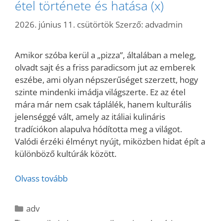
étel története és hatása (x)
2026. június 11. csütörtök
Szerző:
advadmin
Amikor szóba kerül a „pizza”, általában a meleg,
olvadt sajt és a friss paradicsom jut az emberek
eszébe, ami olyan népszerűséget szerzett, hogy
szinte mindenki imádja világszerte. Ez az étel
mára már nem csak táplálék, hanem kulturális
jelenséggé vált, amely az itáliai kulináris
tradíciókon alapulva hódította meg a világot.
Valódi érzéki élményt nyújt, miközben hidat épít a
különböző kultúrák között.
Olvass tovább
Kategória
adv