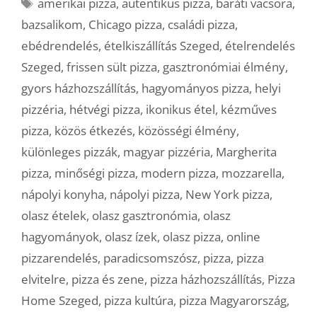
Címkék
amerikai pizza
,
autentikus pizza
,
baráti vacsora
,
bazsalikom
,
Chicago pizza
,
családi pizza
,
ebédrendelés
,
ételkiszállítás Szeged
,
ételrendelés
Szeged
,
frissen sült pizza
,
gasztronómiai élmény
,
gyors házhozszállítás
,
hagyományos pizza
,
helyi
pizzéria
,
hétvégi pizza
,
ikonikus étel
,
kézműves
pizza
,
közös étkezés
,
közösségi élmény
,
különleges pizzák
,
magyar pizzéria
,
Margherita
pizza
,
minőségi pizza
,
modern pizza
,
mozzarella
,
nápolyi konyha
,
nápolyi pizza
,
New York pizza
,
olasz ételek
,
olasz gasztronómia
,
olasz
hagyományok
,
olasz ízek
,
olasz pizza
,
online
pizzarendelés
,
paradicsomszósz
,
pizza
,
pizza
elvitelre
,
pizza és zene
,
pizza házhozszállítás
,
Pizza
Home Szeged
,
pizza kultúra
,
pizza Magyarország
,