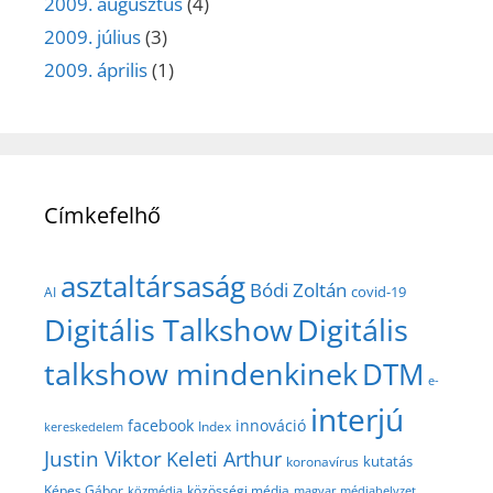
2009. augusztus
(4)
2009. július
(3)
2009. április
(1)
Címkefelhő
asztaltársaság
Bódi Zoltán
covid-19
AI
Digitális Talkshow
Digitális
talkshow mindenkinek
DTM
e-
interjú
facebook
innováció
Index
kereskedelem
Justin Viktor
Keleti Arthur
kutatás
koronavírus
közösségi média
Képes Gábor
közmédia
magyar médiahelyzet