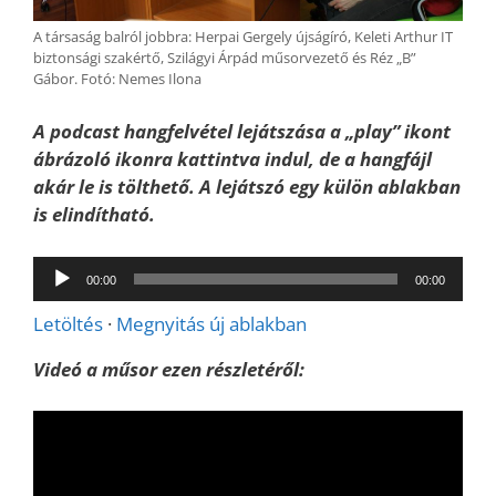
A társaság balról jobbra: Herpai Gergely újságíró, Keleti Arthur IT
biztonsági szakértő, Szilágyi Árpád műsorvezető és Réz „B”
Gábor. Fotó: Nemes Ilona
A podcast hangfelvétel lejátszása a „play” ikont
ábrázoló ikonra kattintva indul, de a hangfájl
akár le is tölthető. A lejátszó egy külön ablakban
is elindítható.
Audió
00:00
00:00
lejátszó
Letöltés
·
Megnyitás új ablakban
Videó a műsor ezen részletéről: