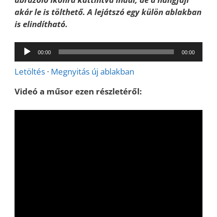
akár le is tölthető. A lejátszó egy külön ablakban
is elindítható.
Audió
00:00
00:00
lejátszó
Letöltés
·
Megnyitás új ablakban
Videó a műsor ezen részletéről: