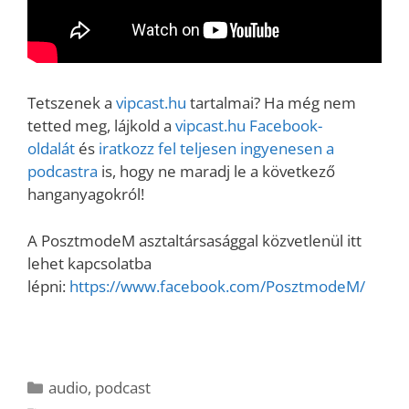
Tetszenek a
vipcast.hu
tartalmai? Ha még nem
tetted meg, lájkold a
vipcast.
hu Facebook-
oldalát
és
iratkozz fel teljesen ingyenesen a
podcastra
is, hogy ne maradj le a következő
hanganyagokról!
A PosztmodeM asztaltársasággal közvetlenül itt
lehet kapcsolatba
lépni:
https://www.facebook.com/PosztmodeM/
Kategória
audio
,
podcast