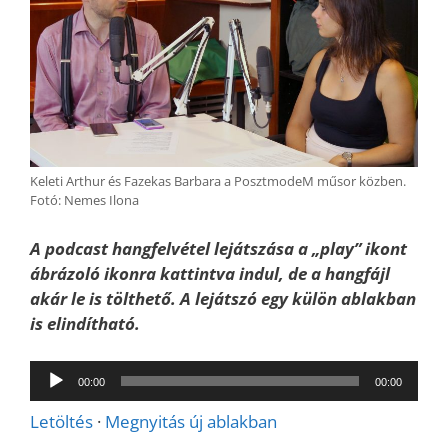
Keleti Arthur és Fazekas Barbara a PosztmodeM műsor közben.
Fotó: Nemes Ilona
A podcast hangfelvétel lejátszása a „play” ikont
ábrázoló ikonra kattintva indul, de a hangfájl
akár le is tölthető. A lejátszó egy külön ablakban
is elindítható.
Audió
00:00
00:00
lejátszó
Letöltés
·
Megnyitás új ablakban