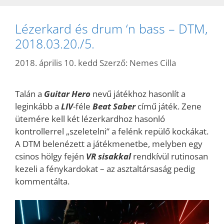
Lézerkard és drum ‘n bass – DTM,
2018.03.20./5.
2018. április 10. kedd
Szerző:
Nemes Cilla
Talán a
Guitar Hero
nevű játékhoz hasonlít a
leginkább a
LIV
-féle
Beat Saber
című játék. Zene
ütemére kell két lézerkardhoz hasonló
kontrollerrel „szeletelni” a felénk repülő kockákat.
A DTM belenézett a játékmenetbe, melyben egy
csinos hölgy fején
VR sisakkal
rendkívül rutinosan
kezeli a fénykardokat – az asztaltársaság pedig
kommentálta.