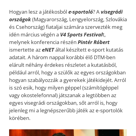
Hogyan lesz a játékosból
e-sportoló
? A
visegrádi
országok
(Magyarország, Lengyelország, Szlovákia
és Csehország) fiataljai számára szervezték meg
idén március végén a
V4 Sports
Festival
t,
melynek konferencia részén
Pintér Róbert
ismertette az
eNET
által készített e-sport kutatás
adatait. A három nappal korábbi élő DTM-ben
elárult néhány érdekes részletet a kutatásból,
például arról, hogy a szülők az egyes országokban
hogyan szabályozzák a gyerekek játékidejét. Arról
is szó esik, hogy milyen géppel (számítógéppel
vagy okostelefonnal) játszanak a legtöbben az
egyes visegrádi országokban, sőt arról is, hogy
jelenleg mi a legnépszerűbb játék az e-sportolók
körében.