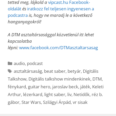
tetted meg, lájkold a
vipcast.hu Facebook-
oldalát
és
iratkozz fel teljesen ingyenesen a
podcastra
is, hogy ne maradj le a következő
hanganyagokról!
A DTM asztaltársasággal közvetlenül itt lehet
kapcsolatba
lépni:
www.facebook.com/DTMasztaltarsasag
Kategória
audio
,
podcast
Címkék
asztaltársaság
,
beat saber
,
betyár
,
Digitális
Talkshow
,
Digitális talkshow mindenkinek
,
DTM
,
fénykard
,
guitar hero
,
jaroslav beck
,
játék
,
Keleti
Arthur
,
lézerkard
,
light saber
,
liv
,
Netidők
,
réz b.
gábor
,
Star Wars
,
Szilágyi Árpád
,
vr sisak