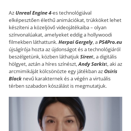
Az
Unreal Engine 4
-es technológiával
elképesztően élethű animációkat, trükköket lehet
készíteni a közeljövő videojátékaiba – olyan
színvonalúakat, amelyeket eddig a hollywoodi
filmekben láthattunk.
Herpai Gergely
, a
PS4Pro.eu
újságírója hozta az újdonságot és a technológiáról
beszélgetünk, közben láthatjuk
Siren
t, a digitális
hölgyet, aztán a híres színészt,
Andy Sarkis
t, aki az
arcmimikáját kölcsönözte egy játékban az
Osiris
Black
nevű karakternek és a végén a virtuális
térben szabadon kószálást is megmutatjuk.