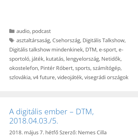
Kategória
audio
,
podcast
Címkék
asztaltársaság
,
Csehország
,
Digitális Talkshow
,
Digitális talkshow mindenkinek
,
DTM
,
e-sport
,
e-
sportoló
,
játék
,
kutatás
,
lengyelország
,
Netidők
,
okostelefon
,
Pintér Róbert
,
sports
,
számítógép
,
szlovákia
,
v4 future
,
videojáték
,
visegrádi országok
A digitális ember – DTM,
2018.04.03./5.
2018. május 7. hétfő
Szerző:
Nemes Cilla