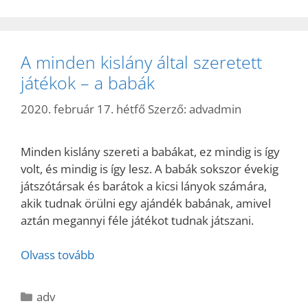
A minden kislány által szeretett
játékok – a babák
2020. február 17. hétfő
Szerző:
advadmin
Minden kislány szereti a babákat, ez mindig is így
volt, és mindig is így lesz. A babák sokszor évekig
játszótársak és barátok a kicsi lányok számára,
akik tudnak örülni egy ajándék babának, amivel
aztán megannyi féle játékot tudnak játszani.
Olvass tovább
Kategória
adv