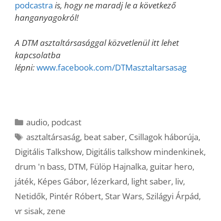
podcastra
is, hogy ne maradj le a következő
hanganyagokról!
A DTM asztaltársasággal közvetlenül itt lehet
kapcsolatba
lépni:
www.facebook.com/DTMasztaltarsasag
Kategória
audio
,
podcast
Címkék
asztaltársaság
,
beat saber
,
Csillagok háborúja
,
Digitális Talkshow
,
Digitális talkshow mindenkinek
,
drum 'n bass
,
DTM
,
Fülöp Hajnalka
,
guitar hero
,
játék
,
Képes Gábor
,
lézerkard
,
light saber
,
liv
,
Netidők
,
Pintér Róbert
,
Star Wars
,
Szilágyi Árpád
,
vr sisak
,
zene