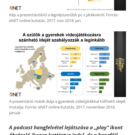
Kép a prezentációból a legnépszerűbb pc-s játékokról. Forrás:
eNET online kutatás, 2017. nov-2018. jan.
A prezentáció másik diája a gyerekek videójátékkal tölthető idejét
mutatja. Forrás: eNET online kutatás, 2017. november-2018.
január
A podcast hangfelvétel lejátszása a „play” ikont
ábrázoló ikonra kattintva indul, de a hangfájl