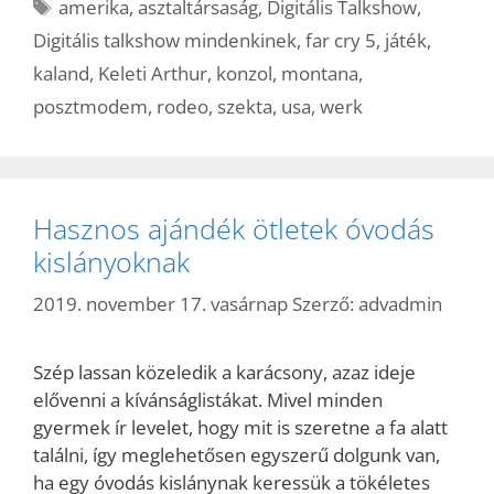
Címkék
amerika
,
asztaltársaság
,
Digitális Talkshow
,
Digitális talkshow mindenkinek
,
far cry 5
,
játék
,
kaland
,
Keleti Arthur
,
konzol
,
montana
,
posztmodem
,
rodeo
,
szekta
,
usa
,
werk
Hasznos ajándék ötletek óvodás
kislányoknak
2019. november 17. vasárnap
Szerző:
advadmin
Szép lassan közeledik a karácsony, azaz ideje
elővenni a kívánságlistákat. Mivel minden
gyermek ír levelet, hogy mit is szeretne a fa alatt
találni, így meglehetősen egyszerű dolgunk van,
ha egy óvodás kislánynak keressük a tökéletes