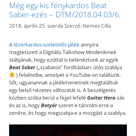
Még egy kis fénykardos Beat
Saber-ezés – DTM/2018.04.03/6.
2018. április 25. szerda
Szerző:
Nemes Cilla
A
lézerkardos-szeletelős játék
annyira
megtetszett a Digitális Talkshow Mindenkinek
stábjának, hogy ezúttal is belenéztünk az egyik
Beat Saber
(„szabatos” fordításban: ütős szablya
) felvételbe, amelyet a YouTube-on találtunk.
Sőt, ugyanannak a játékmenetnek megtaláltuk
egy belső nézetes változatát is. A beszélgetés
közben szóba kerül a fejjel lefelé
Guitar
Hero
-zás
és az is, hogy
Betyár
szeret-e táncolni erre a
zenére, és hogy megszabja-e a mozgást a szablya.