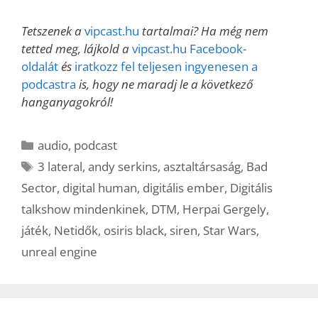
Tetszenek a
vipcast.hu
tartalmai? Ha még nem
tetted meg, lájkold a
vipcast.hu Facebook-
oldalát
és
iratkozz fel teljesen ingyenesen a
podcastra
is, hogy ne maradj le a következő
hanganyagokról!
Kategória
audio
,
podcast
Címkék
3 lateral
,
andy serkins
,
asztaltársaság
,
Bad
Sector
,
digital human
,
digitális ember
,
Digitális
talkshow mindenkinek
,
DTM
,
Herpai Gergely
,
játék
,
Netidők
,
osiris black
,
siren
,
Star Wars
,
unreal engine