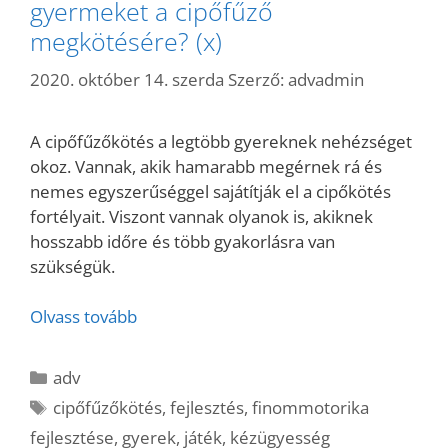
gyermeket a cipőfűző
megkötésére? (x)
2020. október 14. szerda
Szerző:
advadmin
A cipőfűzőkötés a legtöbb gyereknek nehézséget
okoz. Vannak, akik hamarabb megérnek rá és
nemes egyszerűséggel sajátítják el a cipőkötés
fortélyait. Viszont vannak olyanok is, akiknek
hosszabb időre és több gyakorlásra van
szükségük.
Olvass tovább
Kategória
adv
Címkék
cipőfűzőkötés
,
fejlesztés
,
finommotorika
fejlesztése
,
gyerek
,
játék
,
kézügyesség