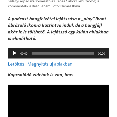
Szilágyi Árpád műsorvezető és Képes Gábor IT-múzeológus
kommentelik a Beat Sabert. Fotó: Nemes Ilona
A podcast hangfelvétel lejátszása a „play” ikont
ábrázoló ikonra kattintva indul, de a hangfájl
akár le is tölthető. A lejátszó egy külön ablakban
is elindítható.
Audió
00:00
00:00
lejátszó
Letöltés
·
Megnyitás új ablakban
Kapcsolódó videónk is van, íme: