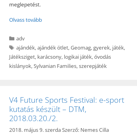
meglepetést.
Olvass tovább
Kategória
adv
Címkék
ajándék
,
ajándék ötlet
,
Geomag
,
gyerek
,
játék
,
Játéksziget
,
karácsony
,
logikai játék
,
óvodás
kislányok
,
Sylvanian Families
,
szerepjáték
V4 Future Sports Festival: e-sport
kutatás készült – DTM,
2018.03.20./2.
2018. május 9. szerda
Szerző:
Nemes Cilla