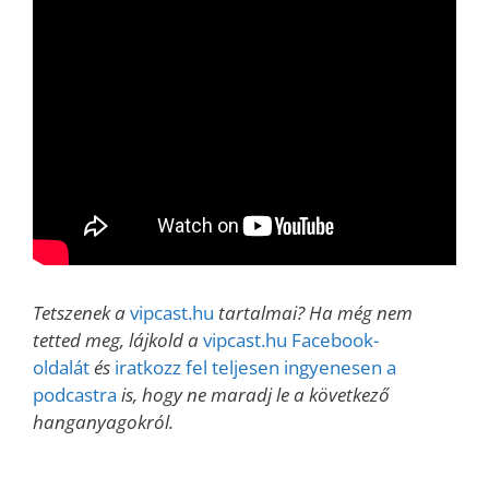
Tetszenek a
vipcast.hu
tartalmai? Ha még nem
tetted meg, lájkold a
vipcast.hu Facebook-
oldalát
és
iratkozz fel teljesen ingyenesen a
podcastra
is, hogy ne maradj le a következő
hanganyagokról.