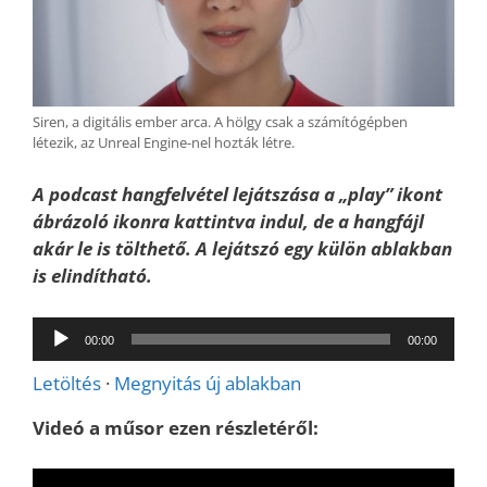
Siren, a digitális ember arca. A hölgy csak a számítógépben
létezik, az Unreal Engine-nel hozták létre.
A podcast hangfelvétel lejátszása a „play” ikont
ábrázoló ikonra kattintva indul, de a hangfájl
akár le is tölthető. A lejátszó egy külön ablakban
is elindítható.
Audió
00:00
00:00
lejátszó
Letöltés
·
Megnyitás új ablakban
Videó a műsor ezen részletéről: