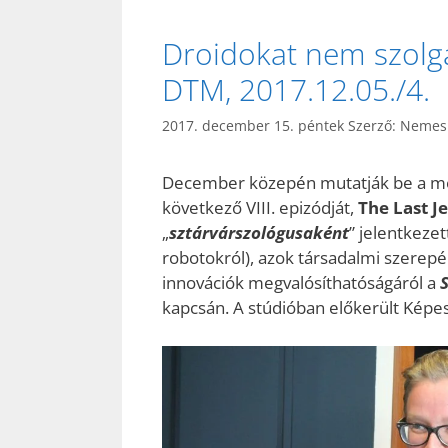
Droidokat nem szolgálu
DTM, 2017.12.05./4.
2017. december 15. péntek
Szerző:
Nemes 
December közepén mutatják be a m
következő VIII. epizódját,
The Last Je
„
sztárvárszológusaként
” jelentkeze
robotokról), azok társadalmi szerepér
innovációk megvalósíthatóságáról a
kapcsán. A stúdióban előkerült Képe