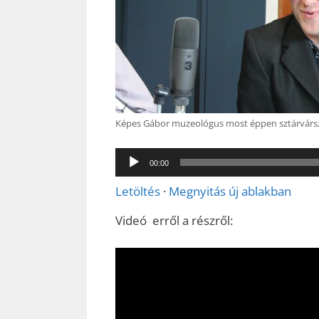
Képes Gábor muzeológus most éppen sztárvársz
00:00
Letöltés
·
Megnyitás új ablakban
Videó erről a részről: