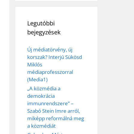
Legutóbbi
bejegyzések
Új médiatörvény, új
korszak? Interjú Sükösd
Miklós
médiaprofesszorral
(Media1)
„A közmédia a
demokrácia
immunrendszere” –
Szabó Stein Imre arról,
ez,
miképp reformálná meg
a közmédiát
éséhez