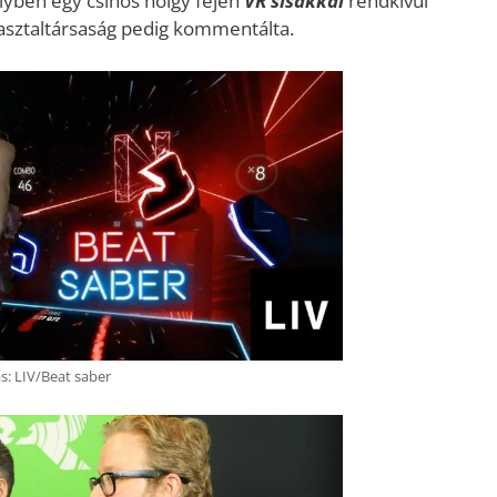
yben egy csinos hölgy fején
VR sisakkal
rendkívül
 asztaltársaság pedig kommentálta.
s: LIV/Beat saber