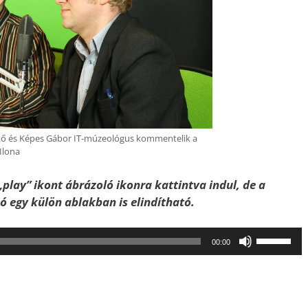
tő és Képes Gábor IT-múzeológus kommentelik a
Ilona
„play” ikont ábrázoló ikonra kattintva indul, de a
szó egy külön ablakban is elindítható.
A
00:00
hangerő
növeléséh
illetőleg
csökkent