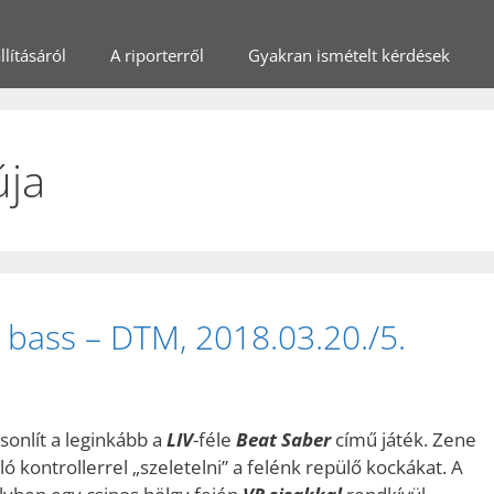
lításáról
A riporterről
Gyakran ismételt kérdések
úja
 bass – DTM, 2018.03.20./5.
sonlít a leginkább a
LIV
-féle
Beat Saber
című játék. Zene
 kontrollerrel „szeletelni” a felénk repülő kockákat. A