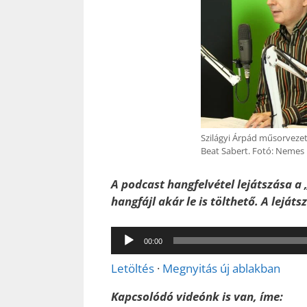
Szilágyi Árpád műsorveze
Beat Sabert. Fotó: Nemes 
A podcast hangfelvétel lejátszása a 
hangfájl akár le is tölthető. A leját
Audió
00:00
lejátszó
Letöltés
·
Megnyitás új ablakban
Kapcsolódó videónk is van, íme: