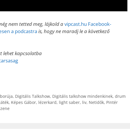
ég nem tetted meg, lájkold a
vipcast.hu Facebook-
nesen a podcastra
is, hogy ne maradj le a következő
tt lehet kapcsolatba
arsasag
áborúja
,
Digitális Talkshow
,
Digitális talkshow mindenkinek
,
drum
játék
,
Képes Gábor
,
lézerkard
,
light saber
,
liv
,
Netidők
,
Pintér
,
zene