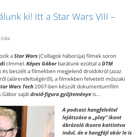
nk ki! Itt a Star Wars VIII –
Cilla
ozik a
Star Wars
(Csillagok háborúja) filmek soron
di
címmel.
Képes Gábor
barátunk ezúttal a
DTM
tt és beszélt a filmekben megjelenő droidokról (azaz
ől (alárendeltségéről), a filmekben felvetett műszaki
Star Wars Tech
2007-ben készült dokumentumfilm
s Gábor saját
droid-figura gyűjteménye
is…
A podcast hangfelvétel
lejátszása a „play” ikont
ábrázoló ikonra kattintva
indul, de a hangfájl akár le is