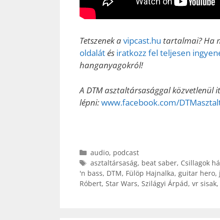
Tetszenek a
vipcast.hu
tartalmai? Ha m
oldalát
és
iratkozz fel teljesen ingye
hanganyagokról!
A DTM asztaltársasággal közvetlenül i
lépni:
www.facebook.com/DTMasztalt
Kategória
audio
,
podcast
Címkék
asztaltársaság
,
beat saber
,
Csillagok h
'n bass
,
DTM
,
Fülöp Hajnalka
,
guitar hero
,
Róbert
,
Star Wars
,
Szilágyi Árpád
,
vr sisak