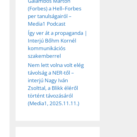
Galambos Márton
(Forbes) a Hell–Forbes
per tanulságairól –
et
Media1 Podcast
Így ver át a propaganda |
Interjú Bőhm Kornél
kommunikációs
szakemberrel
Nem lett volna volt elég
távolság a NER-től –
interjú Nagy Iván
Zsolttal, a Blikk éléről
történt távozásáról
(Media1, 2025.11.11.)