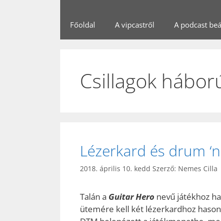
Főoldal
A vipcastről
A podcast beál
Csillagok hábor
Lézerkard és drum ‘n
2018. április 10. kedd
Szerző:
Nemes Cilla
Talán a
Guitar Hero
nevű játékhoz ha
ütemére kell két lézerkardhoz hasonló