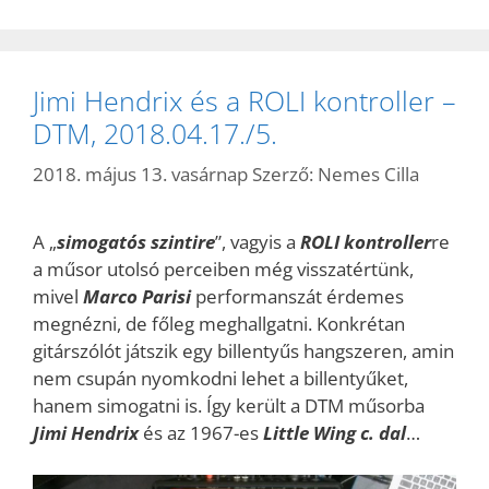
Jimi Hendrix és a ROLI kontroller –
DTM, 2018.04.17./5.
2018. május 13. vasárnap
Szerző:
Nemes Cilla
A „
simogatós szintire
”, vagyis a
ROLI kontroller
re
a műsor utolsó perceiben még visszatértünk,
mivel
Marco Parisi
performanszát érdemes
megnézni, de főleg meghallgatni. Konkrétan
gitárszólót játszik egy billentyűs hangszeren, amin
nem csupán nyomkodni lehet a billentyűket,
hanem simogatni is. Így került a DTM műsorba
Jimi Hendrix
és az 1967-es
Little Wing c. dal
…