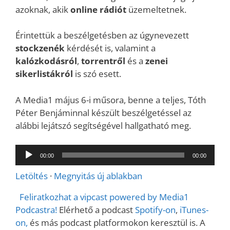
azoknak, akik
online rádiót
üzemeltetnek.
Érintettük a beszélgetésben az úgynevezett
stockzenék
kérdését is, valamint a
kalózkodásról
,
torrentről
és a
zenei
sikerlistákról
is szó esett.
A Media1 május 6-i műsora, benne a teljes, Tóth
Péter Benjáminnal készült beszélgetéssel az
alábbi lejátszó segítségével hallgatható meg.
Audió
00:00
00:00
lejátszó
Letöltés
·
Megnyitás új ablakban
Feliratkozhat a vipcast powered by Media1
Podcastra!
Elérhető a podcast
Spotify-on
,
iTunes-
on,
és más podcast platformokon keresztül is. A