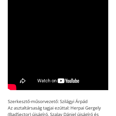
Szerkesztő-műsorvezető: Szilágyi Árpád
Az asztaltársaság tagjai ezúttal: Herpai Gergely
(BadSector) újságíró, Szalay Dániel újságíró és