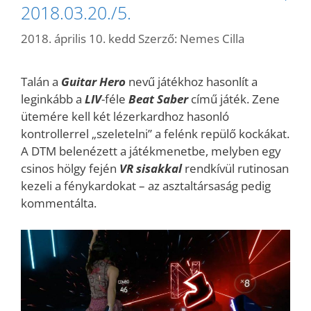
2018.03.20./5.
2018. április 10. kedd
Szerző:
Nemes Cilla
Talán a
Guitar Hero
nevű játékhoz hasonlít a
leginkább a
LIV
-féle
Beat Saber
című játék. Zene
ütemére kell két lézerkardhoz hasonló
kontrollerrel „szeletelni” a felénk repülő kockákat.
A DTM belenézett a játékmenetbe, melyben egy
csinos hölgy fején
VR sisakkal
rendkívül rutinosan
kezeli a fénykardokat – az asztaltársaság pedig
kommentálta.