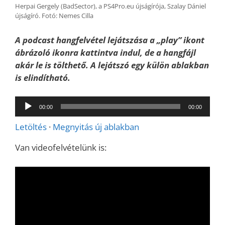
Herpai Gergely (BadSector), a PS4Pro.eu újságírója, Szalay Dániel
újságíró. Fotó: Nemes Cilla
A podcast hangfelvétel lejátszása a „play” ikont
ábrázoló ikonra kattintva indul, de a hangfájl
akár le is tölthető. A lejátszó egy külön ablakban
is elindítható.
Audió
00:00
00:00
lejátszó
Letöltés
·
Megnyitás új ablakban
Van videofelvételünk is: