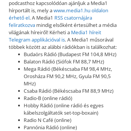
podcasthoz kapcsolódóan ajánljuk a Media1
hírportált is, mely a
www.media1.hu oldalon
érhető el
. A Media1
RSS csatornájára
feliratkozva
mindig elsőként értesülhet a média
világának híreiről! Kérheti a
Media1 híreit
Telegram applikációval is
. A Media1 műsorával
többek között az alábbi rádiókban is találkozhat:
Budaörs Rádió (Budapest FM 104,8 MHz)
Balaton Rádió (Siófok FM 88,7 MHz)
Mega Rádió (Békéscsaba FM 98,4 MHz,
Orosháza FM 90,2 MHz, Gyula FM 90,5
MHz)
Csaba Rádió (Békéscsaba FM 88,9 MHz)
Radio-B (online rádió)
Hobby Rádió (online rádió és egyes
kábelszolgáltatók set-top-boxain)
Radio N Café (online)
Pannónia Rádió (online)