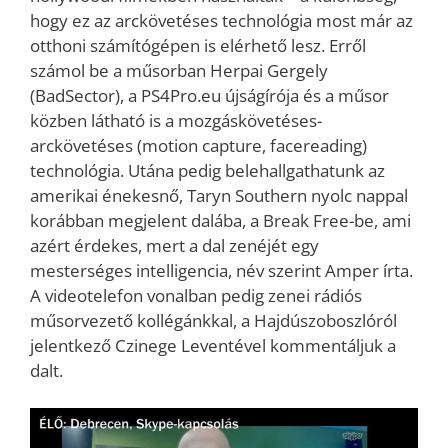
hogy ez az arckövetéses technológia most már az
otthoni számítógépen is elérhető lesz. Erről
számol be a műsorban Herpai Gergely
(BadSector), a PS4Pro.eu újságírója és a műsor
közben látható is a mozgáskövetéses-
arckövetéses (motion capture, facereading)
technológia. Utána pedig belehallgathatunk az
amerikai énekesnő, Taryn Southern nyolc nappal
korábban megjelent dalába, a Break Free-be, ami
azért érdekes, mert a dal zenéjét egy
mesterséges intelligencia, név szerint Amper írta.
A videotelefon vonalban pedig zenei rádiós
műsorvezető kollégánkkal, a Hajdúszoboszlóról
jelentkező Czinege Leventével kommentáljuk a
dalt.