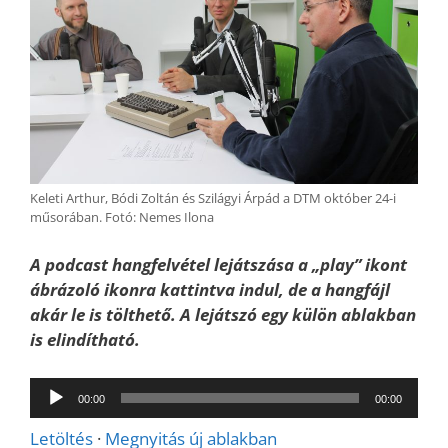
Keleti Arthur, Bódi Zoltán és Szilágyi Árpád a DTM október 24-i
műsorában. Fotó: Nemes Ilona
A podcast hangfelvétel lejátszása a „play” ikont
ábrázoló ikonra kattintva indul, de a hangfájl
akár le is tölthető. A lejátszó egy külön ablakban
is elindítható.
Audió
00:00
00:00
lejátszó
Letöltés
·
Megnyitás új ablakban