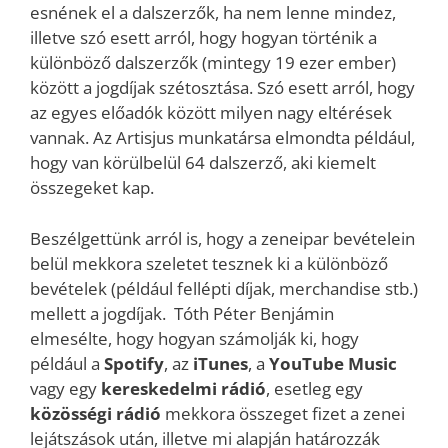
esnének el a dalszerzők, ha nem lenne mindez,
illetve szó esett arról, hogy hogyan történik a
különböző dalszerzők (mintegy 19 ezer ember)
között a jogdíjak szétosztása. Szó esett arról, hogy
az egyes előadók között milyen nagy eltérések
vannak. Az Artisjus munkatársa elmondta például,
hogy van körülbelül 64 dalszerző, aki kiemelt
összegeket kap.
Beszélgettünk arról is, hogy a zeneipar bevételein
belül mekkora szeletet tesznek ki a különböző
bevételek (például fellépti díjak, merchandise stb.)
mellett a jogdíjak. Tóth Péter Benjámin
elmesélte, hogy hogyan számolják ki, hogy
például a
Spotify
, az
iTunes
, a
YouTube Music
vagy egy
kereskedelmi rádió
, esetleg egy
közösségi rádió
mekkora összeget fizet a zenei
lejátszások után, illetve mi alapján határozzák