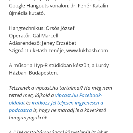
Google Hangouts vonalon: dr. Fehér Katalin
újmédia kutató,
Hangtechnikus: Orsós József
Operatőr: Gál Marcell
Adásrendező: Jeney Erzsébet
Szignál: LukHash zenéje, www.lukhash.com
A műsor a Hyp-R stúdióban készült, a Lurdy
Házban, Budapesten.
Tetszenek a vipcast.hu tartalmai? Ha még nem
tetted meg, lájkold a
vipcast.hu Facebook-
oldalát
és
iratkozz fel teljesen ingyenesen a
podcastra
is, hogy ne maradj le a következő
hanganyagokról!
A DTM asztaltársasággal közvetlenül itt lehet