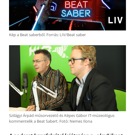
Kép a Beat saberből. Forrás: LIV/Beat saber
Szilágyi Árpád műsorvezető és Képes Gábor IT-múzeológus
kommentelik a Beat Sabert. Fotó: Nemes Ilona