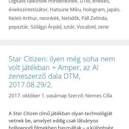
Digitális talkshow mindenkinek
,
DTM
,
énekes
,
énekszintetizátor
,
Hatsune Miku
,
hologram
,
japán
,
Keleti Arthur
,
neonkék
,
Netidők
,
Páll Zelinda
,
popsztár
,
Szilágyi Árpád
,
sztár
,
Vocaloid
,
zene
Star Citizen: ilyen még soha nem
volt játékban + Amper, az AI
zeneszerző dala DTM,
2017.08.29/2.
2017. október 1. vasárnap
Szerző:
Nemes Cilla
A
Star Citizen
című játékban olyan technológiát
vetnek be, amelyet eddig csak látványos
hollywoodi filmekben használtak – a különbség,