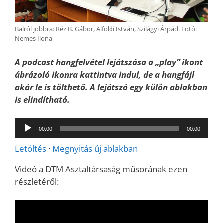
Balról jobbra: Réz B. Gábor, Alföldi István, Szilágyi Árpád. Fotó:
Nemes Ilona
A podcast hangfelvétel lejátszása a „play” ikont
ábrázoló ikonra kattintva indul, de a hangfájl
akár le is tölthető. A lejátszó egy külön ablakban
is elindítható.
Audió
00:00
00:00
lejátszó
Letöltés
·
Megnyitás új ablakban
Videó a DTM Asztaltársaság műsorának ezen
részletéről: