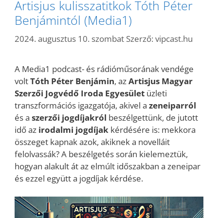
Artisjus kulisszatitkok Tóth Péter
Benjámintól (Media1)
2024. augusztus 10. szombat
Szerző:
vipcast.hu
A Media1 podcast- és rádióműsorának vendége
volt
Tóth Péter Benjámin
, az
Artisjus Magyar
Szerzői Jogvédő Iroda Egyesület
üzleti
transzformációs igazgatója, akivel a
zeneiparról
és a
szerzői jogdíjakról
beszélgettünk, de jutott
idő az
irodalmi jogdíjak
kérdésére is: mekkora
összeget kapnak azok, akiknek a novelláit
felolvassák? A beszélgetés során kielemeztük,
hogyan alakult át az elmúlt időszakban a zeneipar
és ezzel együtt a jogdíjak kérdése.