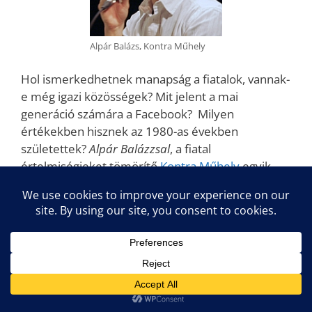
Alpár Balázs, Kontra Műhely
Hol ismerkedhetnek manapság a fiatalok, vannak-
e még igazi közösségek? Mit jelent a mai
generáció számára a Facebook? Milyen
értékekben hisznek az 1980-as években
születettek?
Alpár Balázzsal
, a fiatal
értelmiségieket tömörítő
Kontra Műhely
egyik
alapítójával, a generáció egyik tagjával, az
egyébként egyre ismertebb zenész-
zeneszerzővel többek között ezekről a
kérdésekről is beszélgettünk, no és persze a
zenészek életéről.