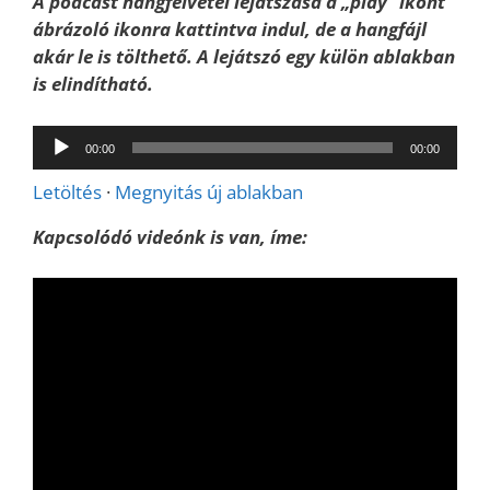
A podcast hangfelvétel lejátszása a „play” ikont
ábrázoló ikonra kattintva indul, de a hangfájl
akár le is tölthető. A lejátszó egy külön ablakban
is elindítható.
Audió
00:00
00:00
lejátszó
Letöltés
·
Megnyitás új ablakban
Kapcsolódó videónk is van, íme: