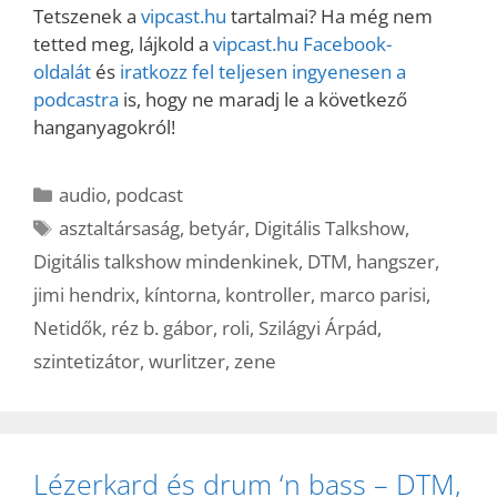
Tetszenek a
vipcast.hu
tartalmai? Ha még nem
tetted meg, lájkold a
vipcast.hu Facebook-
oldalát
és
iratkozz fel teljesen ingyenesen a
podcastra
is, hogy ne maradj le a következő
hanganyagokról!
Kategória
audio
,
podcast
Címkék
asztaltársaság
,
betyár
,
Digitális Talkshow
,
Digitális talkshow mindenkinek
,
DTM
,
hangszer
,
jimi hendrix
,
kíntorna
,
kontroller
,
marco parisi
,
Netidők
,
réz b. gábor
,
roli
,
Szilágyi Árpád
,
szintetizátor
,
wurlitzer
,
zene
Lézerkard és drum ‘n bass – DTM,