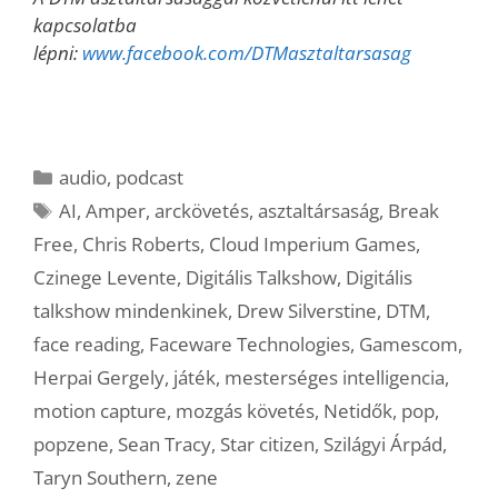
kapcsolatba
lépni:
www.facebook.com/DTMasztaltarsasag
Kategória
audio
,
podcast
Címkék
AI
,
Amper
,
arckövetés
,
asztaltársaság
,
Break
Free
,
Chris Roberts
,
Cloud Imperium Games
,
Czinege Levente
,
Digitális Talkshow
,
Digitális
talkshow mindenkinek
,
Drew Silverstine
,
DTM
,
face reading
,
Faceware Technologies
,
Gamescom
,
Herpai Gergely
,
játék
,
mesterséges intelligencia
,
motion capture
,
mozgás követés
,
Netidők
,
pop
,
popzene
,
Sean Tracy
,
Star citizen
,
Szilágyi Árpád
,
Taryn Southern
,
zene