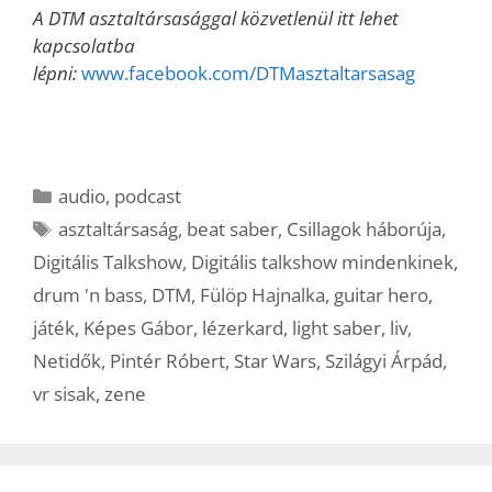
A DTM asztaltársasággal közvetlenül itt lehet
kapcsolatba
lépni:
www.facebook.com/DTMasztaltarsasag
Kategória
audio
,
podcast
Címkék
asztaltársaság
,
beat saber
,
Csillagok háborúja
,
Digitális Talkshow
,
Digitális talkshow mindenkinek
,
drum 'n bass
,
DTM
,
Fülöp Hajnalka
,
guitar hero
,
játék
,
Képes Gábor
,
lézerkard
,
light saber
,
liv
,
Netidők
,
Pintér Róbert
,
Star Wars
,
Szilágyi Árpád
,
vr sisak
,
zene