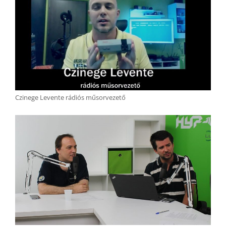
Czinege Levente rádiós műsorvezető