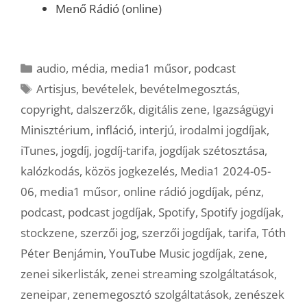
Menő Rádió (online)
Kategória
audio
,
média
,
media1 műsor
,
podcast
Címkék
Artisjus
,
bevételek
,
bevételmegosztás
,
copyright
,
dalszerzők
,
digitális zene
,
Igazságügyi
Minisztérium
,
infláció
,
interjú
,
irodalmi jogdíjak
,
iTunes
,
jogdíj
,
jogdíj-tarifa
,
jogdíjak szétosztása
,
kalózkodás
,
közös jogkezelés
,
Media1 2024-05-
06
,
media1 műsor
,
online rádió jogdíjak
,
pénz
,
podcast
,
podcast jogdíjak
,
Spotify
,
Spotify jogdíjak
,
stockzene
,
szerzői jog
,
szerzői jogdíjak
,
tarifa
,
Tóth
Péter Benjámin
,
YouTube Music jogdíjak
,
zene
,
zenei sikerlisták
,
zenei streaming szolgáltatások
,
zeneipar
,
zenemegosztó szolgáltatások
,
zenészek