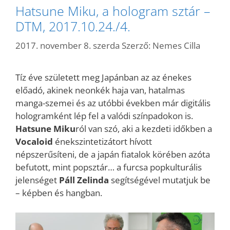
Hatsune Miku, a hologram sztár –
DTM, 2017.10.24./4.
2017. november 8. szerda
Szerző:
Nemes Cilla
Tíz éve született meg Japánban az az énekes
előadó, akinek neonkék haja van, hatalmas
manga-szemei és az utóbbi években már digitális
hologramként lép fel a valódi színpadokon is.
Hatsune Miku
ról van szó, aki a kezdeti időkben a
Vocaloid
énekszintetizátort hívott
népszerűsíteni, de a japán fiatalok körében azóta
befutott, mint popsztár… a furcsa popkulturális
jelenséget
Páll Zelinda
segítségével mutatjuk be
– képben és hangban.