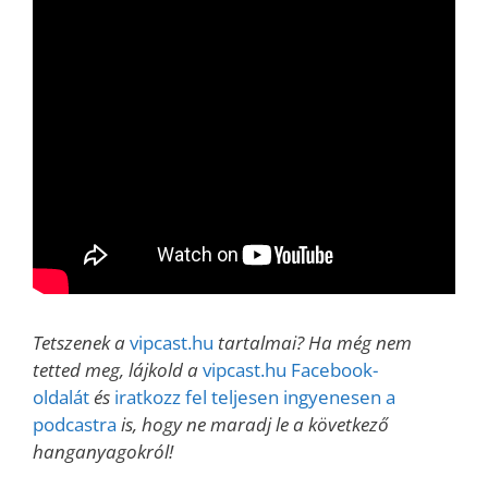
Tetszenek a
vipcast.hu
tartalmai? Ha még nem
tetted meg, lájkold a
vipcast.hu Facebook-
oldalát
és
iratkozz fel teljesen ingyenesen a
podcastra
is, hogy ne maradj le a következő
hanganyagokról!