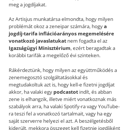
meg a jogdíjakat.
Az Artisjus munkatársa elmondta, hogy milyen
problémát okoz a zeneipar számára, hogy
a
jogdíj-tarifa inflációarányos megemelésére
vonatkozó javaslatukat
nem fogadta el az
Igazságügyi Minisztérium
, ezért beragadtak a
korábbi tarifák a megelőző évi szinteken.
Rákérdeztünk, hogy milyen az együttműködés a
zenemegosztó szolgáltatásokkal és
megtudakoltuk azt is, hogy kell-e fizetni jogdíjat
akkor, ha valaki egy
podcastot
indít, és abban
zene is elhangzik, illetve miért vonatkoznak más
szabályok arra, ha valaki Spotify-ra vagy YouTube-
ra teszi fel a vonatkozó tartalmait, vagy ha egy
saját szerverre helyezi el azt. A beszélgetésből
kiderült, mekkora összeget kell fizetnie jogdíjként