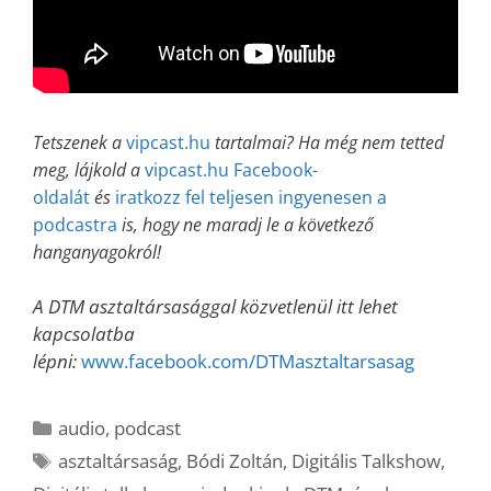
Tetszenek a
vipcast.hu
tartalmai? Ha még nem tetted
meg, lájkold a
vipcast.hu Facebook-
oldalát
és
iratkozz fel teljesen ingyenesen a
podcastra
is, hogy ne maradj le a következő
hanganyagokról!
A DTM asztaltársasággal közvetlenül itt lehet
kapcsolatba
lépni:
www.facebook.com/DTMasztaltarsasag
Kategória
audio
,
podcast
Címkék
asztaltársaság
,
Bódi Zoltán
,
Digitális Talkshow
,