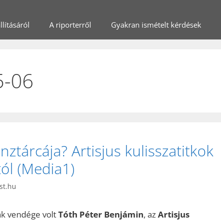
lításáról
A riporterről
Gyakran ismételt kérdések
5-06
nztárcája? Artisjus kulisszatitkok
ól (Media1)
st.hu
ak vendége volt
Tóth Péter Benjámin
, az
Artisjus