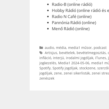
Radio-B (online rádió)
Hobby Rádió (online rádió és e
Radio N Café (online)
Pannónia Rádió (online)
Menő Rádió (online)
Kategória
audio
,
média
,
media1 műsor
,
podcast
Címkék
Artisjus
,
bevételek
,
bevételmegosztás
,
infláció
,
interjú
,
irodalmi jogdíjak
,
iTunes
,
jogkezelés
,
Media1 2024-05-06
,
media1 mű
Spotify
,
Spotify jogdíjak
,
stockzene
,
szerzői
jogdíjak
,
zene
,
zenei sikerlisták
,
zenei stre
zenészek