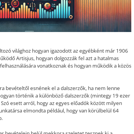
tozó világhoz hogyan igazodott az egyébként már 1906
ködő Artisjus, hogyan dolgozzák fel azt a hatalmas
d felhasználására vonatkoznak és hogyan működik a közös
ra bevételtől esnének el a dalszerzők, ha nem lenne
y hogyan történik a különböző dalszerzők (mintegy 19 ezer
 Szó esett arról, hogy az egyes előadók között milyen
unkatársa elmondta például, hogy van körülbelül 64
p.
ar bevételein belül mekkora szeletet tesznek ki a