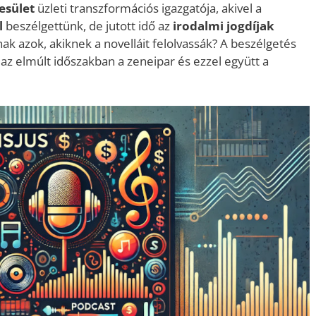
esület
üzleti transzformációs igazgatója, akivel a
l
beszélgettünk, de jutott idő az
irodalmi jogdíjak
k azok, akiknek a novelláit felolvassák? A beszélgetés
 az elmúlt időszakban a zeneipar és ezzel együtt a