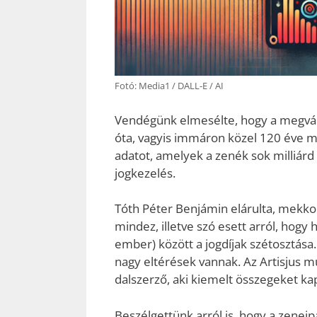
Fotó: Media1 / DALL-E / AI
Vendégünk elmesélte, hogy a megvál
óta, vagyis immáron közel 120 éve mű
adatot, amelyek a zenék sok milliár
jogkezelés.
Tóth Péter Benjámin elárulta, mekko
mindez, illetve szó esett arról, hog
ember) között a jogdíjak szétosztása.
nagy eltérések vannak. Az Artisjus m
dalszerző, aki kiemelt összegeket ka
Beszélgettünk arról is, hogy a zeneip