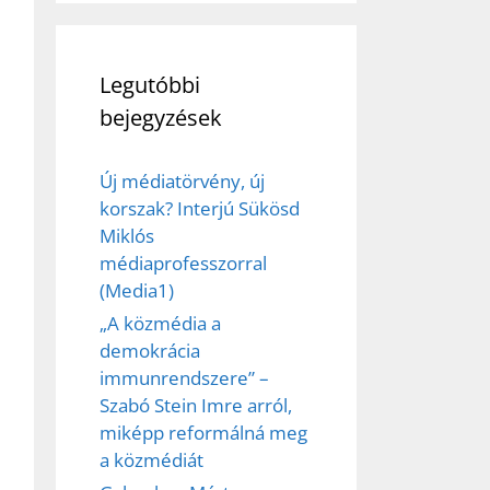
Legutóbbi
bejegyzések
Új médiatörvény, új
korszak? Interjú Sükösd
Miklós
médiaprofesszorral
(Media1)
„A közmédia a
demokrácia
immunrendszere” –
Szabó Stein Imre arról,
miképp reformálná meg
a közmédiát