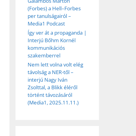
Galambos Márton
(Forbes) a Hell–Forbes
per tanulságairól –
Media1 Podcast
Így ver át a propaganda |
Interjú Bőhm Kornél
kommunikációs
szakemberrel
Nem lett volna volt elég
távolság a NER-től –
interjú Nagy Iván
Zsolttal, a Blikk éléről
történt távozásáról
(Media1, 2025.11.11.)