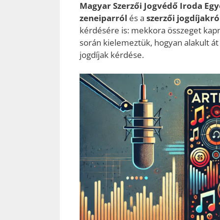
Magyar Szerzői Jogvédő Iroda Egy
zeneiparról
és a
szerzői jogdíjakró
kérdésére is: mekkora összeget kapna
során kielemeztük, hogyan alakult át
jogdíjak kérdése.