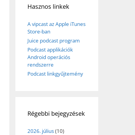
Hasznos linkek
A vipcast az Apple iTunes
Store-ban
Juice podcast program
Podcast applikációk
ez,
Android operációs
rendszerre
éséhez
Podcast linkgyűjtemény
et
Régebbi bejegyzések
2026. július
(10)