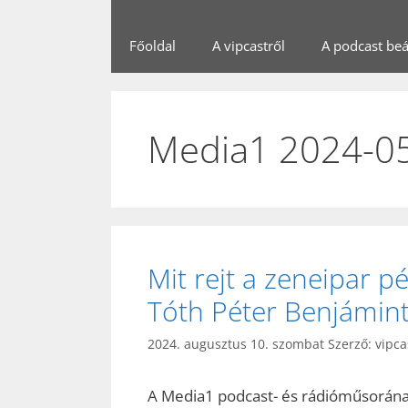
Főoldal
A vipcastről
A podcast beál
Media1 2024-0
Mit rejt a zeneipar pé
Tóth Péter Benjámint
2024. augusztus 10. szombat
Szerző:
vipca
A Media1 podcast- és rádióműsorán