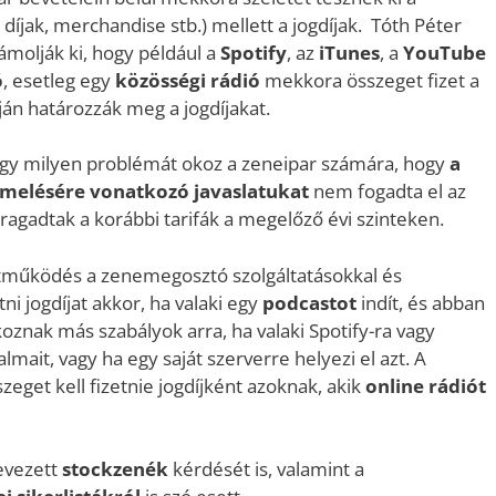
 díjak, merchandise stb.) mellett a jogdíjak. Tóth Péter
molják ki, hogy például a
Spotify
, az
iTunes
, a
YouTube
ó
, esetleg egy
közösségi rádió
mekkora összeget fizet a
pján határozzák meg a jogdíjakat.
ogy milyen problémát okoz a zeneipar számára, hogy
a
gemelésére vonatkozó javaslatukat
nem fogadta el az
eragadtak a korábbi tarifák a megelőző évi szinteken.
tműködés a zenemegosztó szolgáltatásokkal és
tni jogdíjat akkor, ha valaki egy
podcastot
indít, és abban
tkoznak más szabályok arra, ha valaki Spotify-ra vagy
lmait, vagy ha egy saját szerverre helyezi el azt. A
eget kell fizetnie jogdíjként azoknak, akik
online rádiót
evezett
stockzenék
kérdését is, valamint a