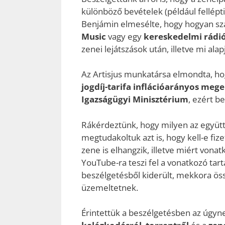
különböző bevételek (például fellépti
Benjámin elmesélte, hogy hogyan szá
Music
vagy egy
kereskedelmi rádi
zenei lejátszások után, illetve mi ala
Az Artisjus munkatársa elmondta, h
jogdíj-tarifa inflációarányos me
Igazságügyi Minisztérium
, ezért b
Rákérdeztünk, hogy milyen az együt
megtudakoltuk azt is, hogy kell-e fize
zene is elhangzik, illetve miért vona
YouTube-ra teszi fel a vonatkozó tarta
beszélgetésből kiderült, mekkora össz
üzemeltetnek.
Érintettük a beszélgetésben az úgyn