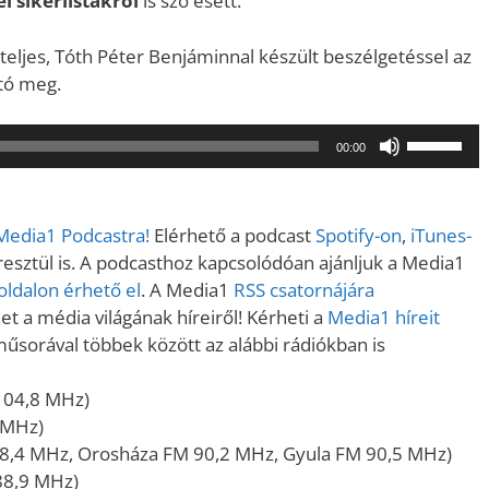
i sikerlistákról
is szó esett.
eljes, Tóth Péter Benjáminnal készült beszélgetéssel az
ató meg.
A
00:00
hangerő
növeléséh
illetőleg
 Media1 Podcastra!
Elérhető a podcast
Spotify-on
,
iTunes-
csökkent
sztül is. A podcasthoz kapcsolódóan ajánljuk a Media1
a
ldalon érhető el
. A Media1
RSS csatornájára
Fel/Le
t a média világának híreiről! Kérheti a
Media1 híreit
billentyűk
műsorával többek között az alábbi rádiókban is
kell
használni.
104,8 MHz)
 MHz)
8,4 MHz, Orosháza FM 90,2 MHz, Gyula FM 90,5 MHz)
88,9 MHz)