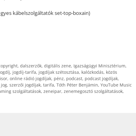
gyes kábelszolgáltatók set-top-boxain)
copyright
,
dalszerzők
,
digitális zene
,
Igazságügyi Minisztérium
,
jogdíj
,
jogdíj-tarifa
,
jogdíjak szétosztása
,
kalózkodás
,
közös
sor
,
online rádió jogdíjak
,
pénz
,
podcast
,
podcast jogdíjak
,
 jog
,
szerzői jogdíjak
,
tarifa
,
Tóth Péter Benjámin
,
YouTube Music
aming szolgáltatások
,
zeneipar
,
zenemegosztó szolgáltatások
,