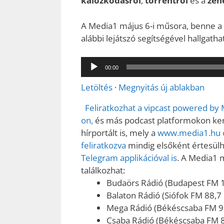
kalózkodásról
,
torrentről
és a
zene
A Media1 május 6-i műsora, benne a t
alábbi lejátszó segítségével hallgath
Audió
00:00
lejátszó
Letöltés
·
Megnyitás új ablakban
Feliratkozhat a vipcast powered by
on,
és más podcast platformokon kere
hírportált is, mely a
www.media1.hu o
feliratkozva
mindig elsőként értesülhe
Telegram applikációval is
. A Media1 
találkozhat:
Budaörs Rádió (Budapest FM 
Balaton Rádió (Siófok FM 88,7
Mega Rádió (Békéscsaba FM 9
Csaba Rádió (Békéscsaba FM 