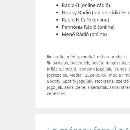
Radio-B (online rádió)
Hobby Rádió (online rádió és e
Radio N Café (online)
Pannónia Rádió (online)
Menő Rádió (online)
Kategória
audio
,
média
,
media1 műsor
,
podcast
Címkék
Artisjus
,
bevételek
,
bevételmegosztás
,
infláció
,
interjú
,
irodalmi jogdíjak
,
iTunes
,
jogkezelés
,
Media1 2024-05-06
,
media1 mű
Spotify
,
Spotify jogdíjak
,
stockzene
,
szerzői
jogdíjak
,
zene
,
zenei sikerlisták
,
zenei stre
zenészek