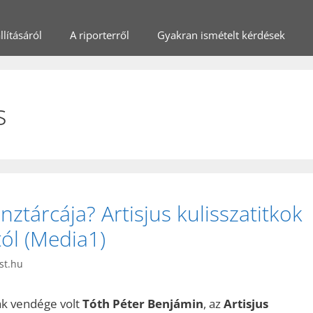
lításáról
A riporterről
Gyakran ismételt kérdések
s
nztárcája? Artisjus kulisszatitkok
ól (Media1)
st.hu
ak vendége volt
Tóth Péter Benjámin
, az
Artisjus