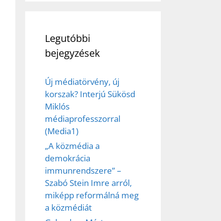
Legutóbbi
bejegyzések
Új médiatörvény, új
korszak? Interjú Sükösd
Miklós
médiaprofesszorral
(Media1)
„A közmédia a
demokrácia
immunrendszere” –
Szabó Stein Imre arról,
miképp reformálná meg
a közmédiát