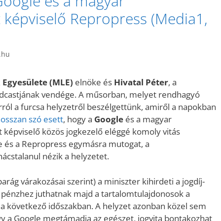
Google és a magyar
 képviselő Repropress (Media1,
.hu
 Egyesülete (MLE)
elnöke és
Hivatal Péter
, a
odcastjának vendége. A műsorban, melyet rendhagyó
ról a furcsa helyzetről beszélgettünk, amiről a napokban
osszan szó esett
, hogy a
Google
és a magyar
képviselő közös jogkezelő eléggé komoly vitás
le és a Repropress egymásra mutogat, a
ácstalanul nézik a helyzetet.
arág várakozásai szerint) a miniszter kihirdeti a jogdíj-
 pénzhez juthatnak majd a tartalomtulajdonosok a
 a következő időszakban. A helyzet azonban közel sem
ogy a Google megtámadja az egészet, jogvita bontakozhat