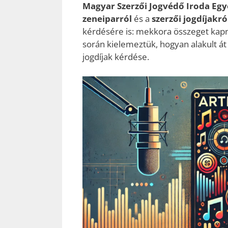
Magyar Szerzői Jogvédő Iroda Egy
zeneiparról
és a
szerzői jogdíjakró
kérdésére is: mekkora összeget kapna
során kielemeztük, hogyan alakult át
jogdíjak kérdése.