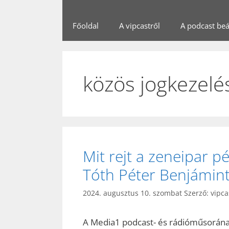
Főoldal
A vipcastről
A podcast beál
közös jogkezelé
Mit rejt a zeneipar pé
Tóth Péter Benjámint
2024. augusztus 10. szombat
Szerző:
vipca
A Media1 podcast- és rádióműsorán