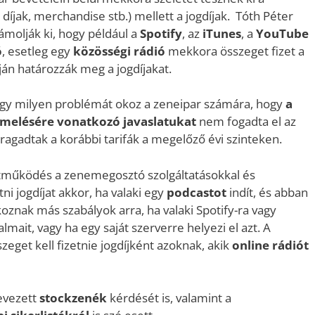
 díjak, merchandise stb.) mellett a jogdíjak. Tóth Péter
molják ki, hogy például a
Spotify
, az
iTunes
, a
YouTube
ó
, esetleg egy
közösségi rádió
mekkora összeget fizet a
pján határozzák meg a jogdíjakat.
ogy milyen problémát okoz a zeneipar számára, hogy
a
gemelésére vonatkozó javaslatukat
nem fogadta el az
eragadtak a korábbi tarifák a megelőző évi szinteken.
tműködés a zenemegosztó szolgáltatásokkal és
tni jogdíjat akkor, ha valaki egy
podcastot
indít, és abban
tkoznak más szabályok arra, ha valaki Spotify-ra vagy
lmait, vagy ha egy saját szerverre helyezi el azt. A
eget kell fizetnie jogdíjként azoknak, akik
online rádiót
evezett
stockzenék
kérdését is, valamint a