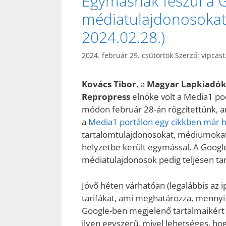
Egymásnak feszül a 
médiatulajdonosokat
2024.02.28.)
2024. február 29. csütörtök
Szerző:
vipcast
Kovács Tibor
, a
Magyar Lapkiadók
Repropress
elnöke volt a Media1 p
módon február 28-án rögzítettünk, ar
a
Media1 portálon egy cikkben már h
tartalomtulajdonosokat, médiumokat 
helyzetbe került egymással. A Goog
médiatulajdonosok pedig teljesen tan
Jövő héten várhatóan (legalábbis az ip
tarifákat, ami meghatározza, mennyi
Google-ben megjelenő tartalmaikért
ilyen egyszerű, mivel lehetséges, h