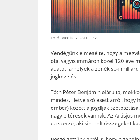
Fotó: Media1 / DALL-E / AI
Vendégünk elmesélte, hogy a megvál
óta, vagyis immáron közel 120 éve mű
adatot, amelyek a zenék sok milliár
jogkezelés.
Tóth Péter Benjámin elárulta, mekko
mindez, illetve szó esett arról, hog
ember) között a jogdíjak szétosztása.
nagy eltérések vannak. Az Artisjus m
dalszerző, aki kiemelt összegeket ka
Beszélgettünk arról is, hogy a zeneip