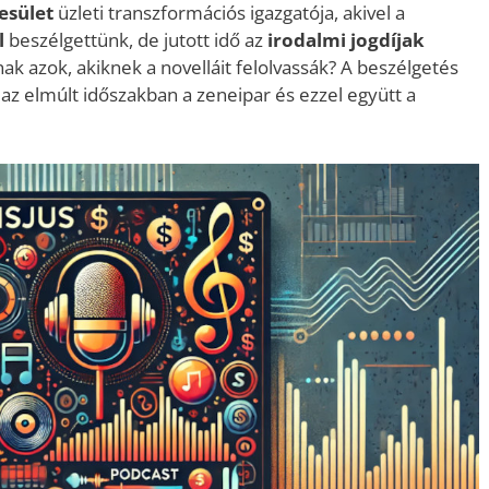
esület
üzleti transzformációs igazgatója, akivel a
l
beszélgettünk, de jutott idő az
irodalmi jogdíjak
k azok, akiknek a novelláit felolvassák? A beszélgetés
 az elmúlt időszakban a zeneipar és ezzel együtt a