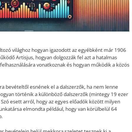
tozó világhoz hogyan igazodott az egyébként már 1906
ködő Artisjus, hogyan dolgozzák fel azt a hatalmas
d felhasználására vonatkoznak és hogyan működik a közös
ra bevételtől esnének el a dalszerzők, ha nem lenne
y hogyan történik a különböző dalszerzők (mintegy 19 ezer
 Szó esett arról, hogy az egyes előadók között milyen
unkatársa elmondta például, hogy van körülbelül 64
p.
ar bevételein belül mekkora szeletet tesznek ki a