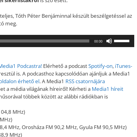
i sikerlistákról
is szó esett.
eljes, Tóth Péter Benjáminnal készült beszélgetéssel az
ató meg.
A
00:00
hangerő
növeléséh
illetőleg
 Media1 Podcastra!
Elérhető a podcast
Spotify-on
,
iTunes-
csökkent
sztül is. A podcasthoz kapcsolódóan ajánljuk a Media1
a
ldalon érhető el
. A Media1
RSS csatornájára
Fel/Le
t a média világának híreiről! Kérheti a
Media1 híreit
billentyűk
műsorával többek között az alábbi rádiókban is
kell
használni.
104,8 MHz)
 MHz)
8,4 MHz, Orosháza FM 90,2 MHz, Gyula FM 90,5 MHz)
88,9 MHz)