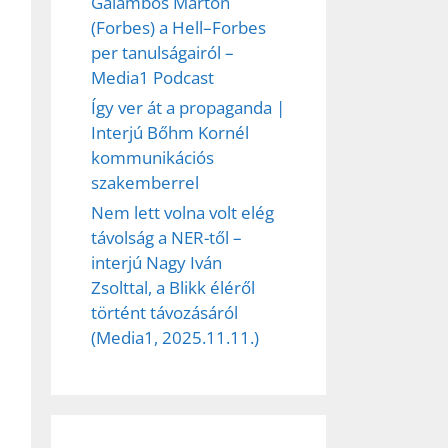
Galambos Márton
(Forbes) a Hell–Forbes
per tanulságairól –
Media1 Podcast
Így ver át a propaganda |
Interjú Bőhm Kornél
kommunikációs
szakemberrel
Nem lett volna volt elég
távolság a NER-től –
interjú Nagy Iván
Zsolttal, a Blikk éléről
történt távozásáról
(Media1, 2025.11.11.)