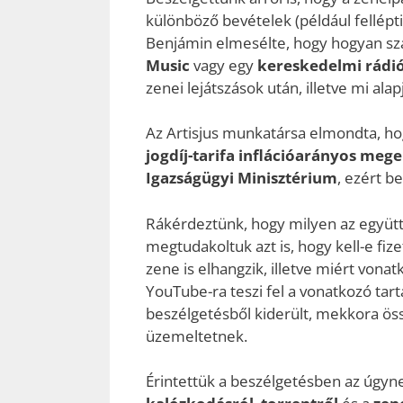
különböző bevételek (például fellépti
Benjámin elmesélte, hogy hogyan szá
Music
vagy egy
kereskedelmi rádi
zenei lejátszások után, illetve mi ala
Az Artisjus munkatársa elmondta, h
jogdíj-tarifa inflációarányos me
Igazságügyi Minisztérium
, ezért b
Rákérdeztünk, hogy milyen az együt
megtudakoltuk azt is, hogy kell-e fize
zene is elhangzik, illetve miért vona
YouTube-ra teszi fel a vonatkozó tarta
beszélgetésből kiderült, mekkora össz
üzemeltetnek.
Érintettük a beszélgetésben az úgyn