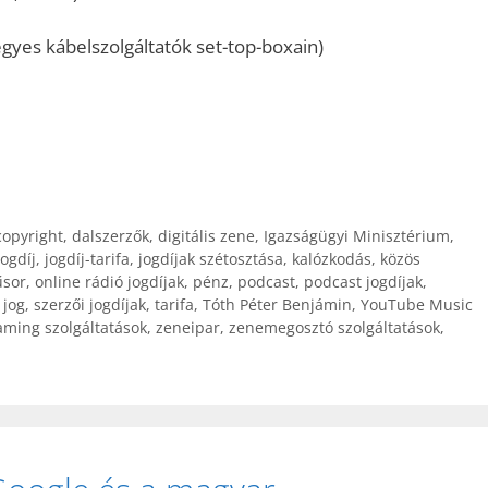
gyes kábelszolgáltatók set-top-boxain)
copyright
,
dalszerzők
,
digitális zene
,
Igazságügyi Minisztérium
,
jogdíj
,
jogdíj-tarifa
,
jogdíjak szétosztása
,
kalózkodás
,
közös
sor
,
online rádió jogdíjak
,
pénz
,
podcast
,
podcast jogdíjak
,
 jog
,
szerzői jogdíjak
,
tarifa
,
Tóth Péter Benjámin
,
YouTube Music
aming szolgáltatások
,
zeneipar
,
zenemegosztó szolgáltatások
,