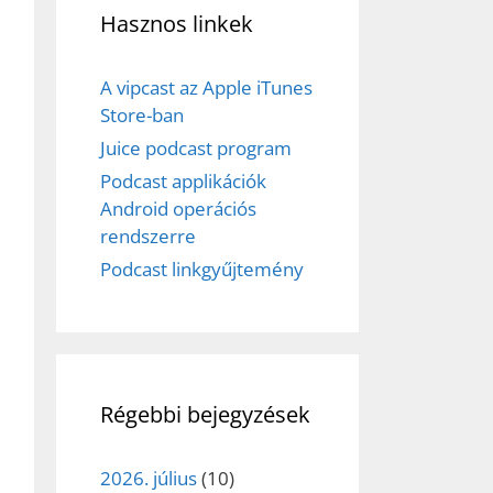
Hasznos linkek
A vipcast az Apple iTunes
Store-ban
Juice podcast program
Podcast applikációk
ez,
Android operációs
rendszerre
éséhez
Podcast linkgyűjtemény
et
Régebbi bejegyzések
2026. július
(10)