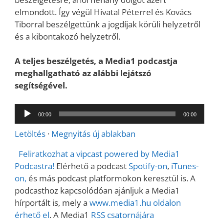
elmondott. Így végül Hivatal Péterrel és Kovács
Tiborral beszélgettünk a jogdíjak körüli helyzetről
és a kibontakozó helyzetről.
A teljes beszélgetés, a Media1 podcastja
meghallgatható az alábbi lejátszó
segítségével.
Audió
00:00
00:00
lejátszó
Letöltés
·
Megnyitás új ablakban
Feliratkozhat a vipcast powered by Media1
Podcastra!
Elérhető a podcast
Spotify-on
,
iTunes-
on,
és más podcast platformokon keresztül is. A
podcasthoz kapcsolódóan ajánljuk a Media1
hírportált is, mely a
www.media1.hu oldalon
érhető el
. A Media1
RSS csatornájára