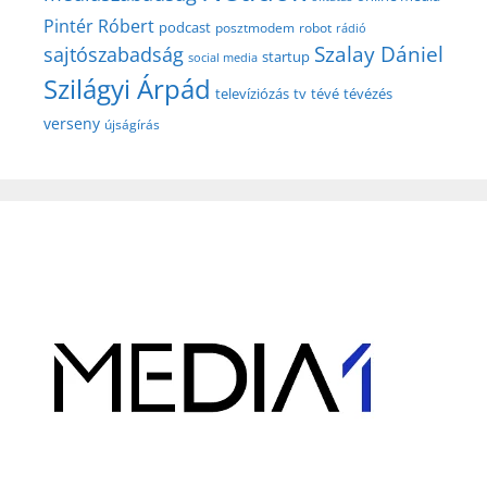
Pintér Róbert
podcast
posztmodem
robot
rádió
Szalay Dániel
sajtószabadság
startup
social media
Szilágyi Árpád
televíziózás
tv
tévé
tévézés
verseny
újságírás