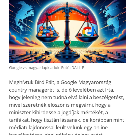
Google vs magyar lapkiadók. Fotó: DALL-E
Meghívtuk Bíró Pált, a Google Magyarország
country managerét is, de ő levelében azt írta,
hogy jelenleg nem tudná elvállalni a beszélgetést,
mivel szeretnék először is megvárni, hogy a
miniszter kihirdesse a jogdíjak mértékét, a
tarifákat, hogy tisztán lássanak, de korábban mint
médiatulajdonossal leült velünk egy online
beszélgetésre, ahol néhány dolgot azért