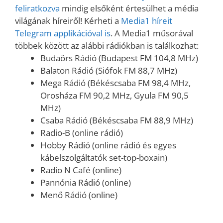
feliratkozva
mindig elsőként értesülhet a média
világának híreiről! Kérheti a
Media1 híreit
Telegram applikációval is
. A Media1 műsorával
többek között az alábbi rádiókban is találkozhat:
Budaörs Rádió (Budapest FM 104,8 MHz)
Balaton Rádió (Siófok FM 88,7 MHz)
Mega Rádió (Békéscsaba FM 98,4 MHz,
Orosháza FM 90,2 MHz, Gyula FM 90,5
MHz)
Csaba Rádió (Békéscsaba FM 88,9 MHz)
Radio-B (online rádió)
Hobby Rádió (online rádió és egyes
kábelszolgáltatók set-top-boxain)
Radio N Café (online)
Pannónia Rádió (online)
Menő Rádió (online)