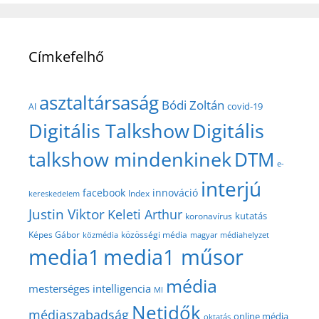
Címkefelhő
asztaltársaság
Bódi Zoltán
covid-19
AI
Digitális Talkshow
Digitális
talkshow mindenkinek
DTM
e-
interjú
facebook
innováció
Index
kereskedelem
Justin Viktor
Keleti Arthur
kutatás
koronavírus
közösségi média
Képes Gábor
közmédia
magyar médiahelyzet
media1
media1 műsor
média
mesterséges intelligencia
MI
Netidők
médiaszabadság
online média
oktatás