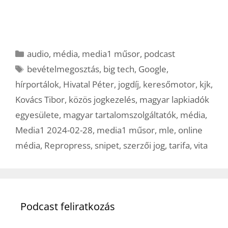
Kategória
audio
,
média
,
media1 műsor
,
podcast
Címkék
bevételmegosztás
,
big tech
,
Google
,
hírportálok
,
Hivatal Péter
,
jogdíj
,
keresőmotor
,
kjk
,
Kovács Tibor
,
közös jogkezelés
,
magyar lapkiadók
egyesülete
,
magyar tartalomszolgáltatók
,
média
,
Media1 2024-02-28
,
media1 műsor
,
mle
,
online
média
,
Repropress
,
snipet
,
szerzői jog
,
tarifa
,
vita
Podcast feliratkozás