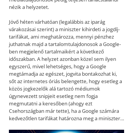
nézik a helyzetet.
Jövő héten várhatóan (legalábbis az iparág
várakozásai szerint) a miniszter kihirdeti a jogdíj-
tarifákat, ami meghatározza, mennyi pénzhez
juthatnak majd a tartalomtulajdonosok a Google-
ben megjelenő tartalmaikért a következő
időszakban. A helyzet azonban közel sem ilyen
egyszerű, mivel lehetséges, hogy a Google
megtámadja az egészet, jogvita bontakozhat ki,
sőt az internetes óriás belengette, hogy esetleg a
közös jogkezelők alá tartozó médiumok
úgynevezett snipjeit esetleg nem fogja
megmutatni a keresőben (ahogy ezt
Csehországban már tette), ha a Google számára
kedvezőtlen tarifákat határozna meg a miniszter…