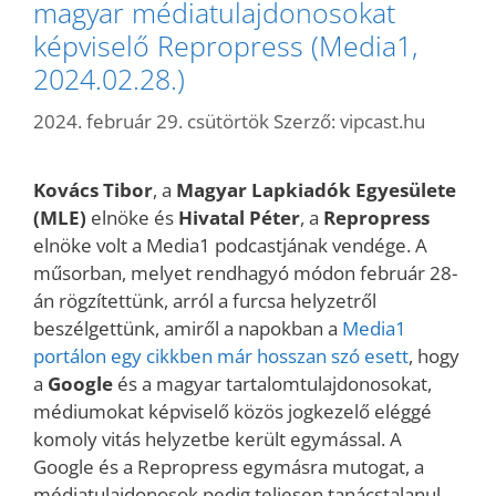
magyar médiatulajdonosokat
képviselő Repropress (Media1,
2024.02.28.)
2024. február 29. csütörtök
Szerző:
vipcast.hu
Kovács Tibor
, a
Magyar Lapkiadók Egyesülete
(MLE)
elnöke és
Hivatal Péter
, a
Repropress
elnöke volt a Media1 podcastjának vendége. A
műsorban, melyet rendhagyó módon február 28-
án rögzítettünk, arról a furcsa helyzetről
beszélgettünk, amiről a napokban a
Media1
portálon egy cikkben már hosszan szó esett
, hogy
a
Google
és a magyar tartalomtulajdonosokat,
médiumokat képviselő közös jogkezelő eléggé
komoly vitás helyzetbe került egymással. A
Google és a Repropress egymásra mutogat, a
médiatulajdonosok pedig teljesen tanácstalanul