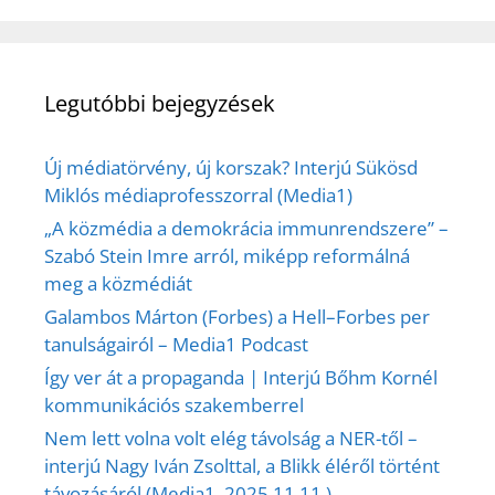
Legutóbbi bejegyzések
Új médiatörvény, új korszak? Interjú Sükösd
Miklós médiaprofesszorral (Media1)
„A közmédia a demokrácia immunrendszere” –
Szabó Stein Imre arról, miképp reformálná
meg a közmédiát
Galambos Márton (Forbes) a Hell–Forbes per
tanulságairól – Media1 Podcast
Így ver át a propaganda | Interjú Bőhm Kornél
kommunikációs szakemberrel
Nem lett volna volt elég távolság a NER-től –
interjú Nagy Iván Zsolttal, a Blikk éléről történt
távozásáról (Media1, 2025.11.11.)