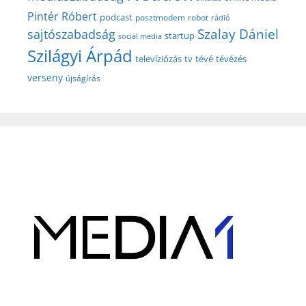
Pintér Róbert
podcast
posztmodem
robot
rádió
Szalay Dániel
sajtószabadság
startup
social media
Szilágyi Árpád
televíziózás
tv
tévé
tévézés
verseny
újságírás