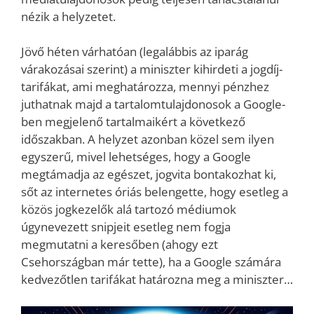
nézik a helyzetet.
Jövő héten várhatóan (legalábbis az iparág
várakozásai szerint) a miniszter kihirdeti a jogdíj-
tarifákat, ami meghatározza, mennyi pénzhez
juthatnak majd a tartalomtulajdonosok a Google-
ben megjelenő tartalmaikért a következő
időszakban. A helyzet azonban közel sem ilyen
egyszerű, mivel lehetséges, hogy a Google
megtámadja az egészet, jogvita bontakozhat ki,
sőt az internetes óriás belengette, hogy esetleg a
közös jogkezelők alá tartozó médiumok
úgynevezett snipjeit esetleg nem fogja
megmutatni a keresőben (ahogy ezt
Csehországban már tette), ha a Google számára
kedvezőtlen tarifákat határozna meg a miniszter…