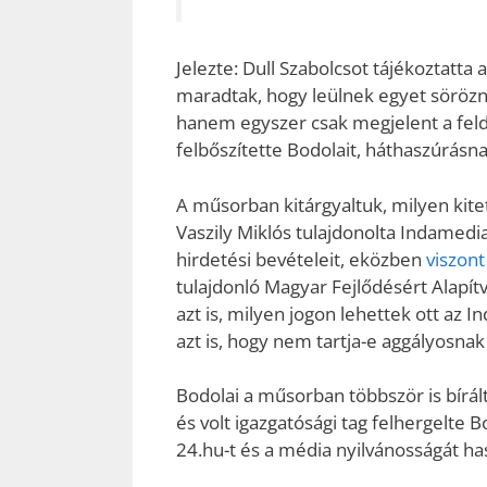
Jelezte: Dull Szabolcsot tájékoztatta
maradtak, hogy leülnek egyet sörözni
hanem egyszer csak megjelent a felda
felbőszítette Bodolait, háthaszúrásna
A műsorban kitárgyaltuk, milyen kit
Vaszily Miklós tulajdonolta Indamedia 
hirdetési bevételeit, eközben
viszont
tulajdonló Magyar Fejlődésért Alapít
azt is, milyen jogon lehettek ott az 
azt is, hogy nem tartja-e aggályosnak
Bodolai a műsorban többször is bírált
és volt igazgatósági tag felhergelte B
24.hu-t és a média nyilvánosságát has