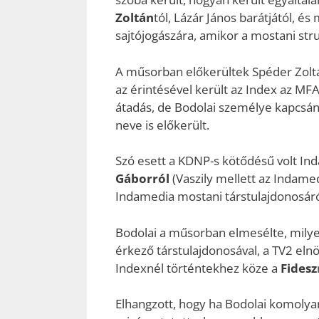
Zoltán
tól, Lázár János barátjától, és
sajtójogászára, amikor a mostani stru
A műsorban előkerültek Spéder Zoltá
az érintésével került az Index az MFA
átadás, de Bodolai személye kapcs
neve is előkerült.
Szó esett a KDNP-s kötődésű volt In
Gáborról
(Vaszily mellett az Indame
Indamedia mostani társtulajdonosár
Bodolai a műsorban elmesélte, milye
érkező társtulajdonosával, a TV2 elnök
Indexnél történtekhez köze a
Fidesz
Elhangzott, hogy ha Bodolai komolyan 