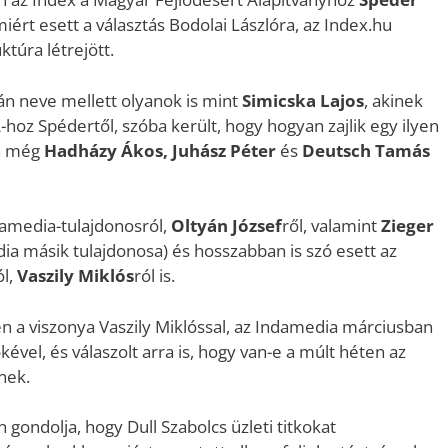
 miért esett a választás Bodolai Lászlóra, az Index.hu
ktúra létrejött.
n neve mellett olyanok is mint
Simicska Lajos
, akinek
-hoz Spédertől, szóba került, hogy hogyan zajlik egy ilyen
án még
Hadházy Ákos, Juhász Péter
és
Deutsch Tamás
damedia-tulajdonosról,
Oltyán József
ről, valamint
Zieger
dia másik tulajdonosa) és hosszabban is szó esett az
ól,
Vaszily Miklós
ról is.
n a viszonya Vaszily Miklóssal, az Indamedia márciusban
ével, és válaszolt arra is, hogy van-e a múlt héten az
nek.
gondolja, hogy Dull Szabolcs üzleti titkokat