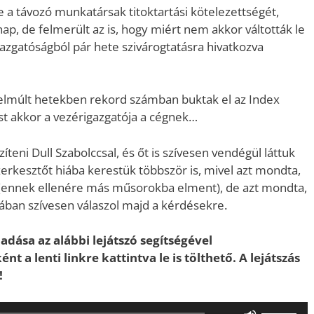
e a távozó munkatársak titoktartási kötelezettségét,
ap, de felmerült az is, hogy miért nem akkor váltották le
gazgatóságból pár hete szivárogtatásra hivatkozva
 elmúlt hetekben rekord számban buktak el az Index
ost akkor a vezérigazgatója a cégnek…
íteni Dull Szabolccsal, és őt is szívesen vendégül láttuk
zerkesztőt hiába kerestük többször is, mivel azt mondta,
ak (ennek ellenére más műsorokba elment), de azt mondta,
ban szívesen válaszol majd a kérdésekre.
adása az alábbi lejátszó segítségével
nt a lenti linkre kattintva le is tölthető. A lejátszás
!
A