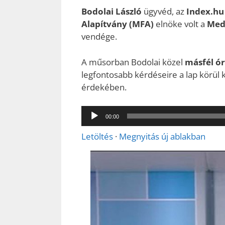
Bodolai László
ügyvéd, az
Index.hu 
Alapítvány (MFA)
elnöke volt a
Med
vendége.
A műsorban Bodolai közel
másfél ó
legfontosabb kérdéseire a lap körül k
érdekében.
Audió
00:00
lejátszó
Letöltés
·
Megnyitás új ablakban