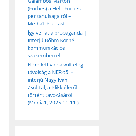
Galambos Márton
(Forbes) a Hell–Forbes
per tanulságairól –
Media1 Podcast
Így ver át a propaganda |
Interjú Bőhm Kornél
kommunikációs
szakemberrel
Nem lett volna volt elég
távolság a NER-től –
interjú Nagy Iván
Zsolttal, a Blikk éléről
történt távozásáról
(Media1, 2025.11.11.)