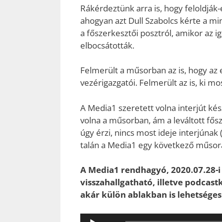
Rákérdeztünk arra is, hogy feloldják-
ahogyan azt Dull Szabolcs kérte a min
a főszerkesztői posztról, amikor az i
elbocsátották.
Felmerült a műsorban az is, hogy az
vezérigazgatói. Felmerült az is, ki m
A Media1 szeretett volna interjút kész
volna a műsorban, ám a leváltott fős
úgy érzi, nincs most ideje interjún
talán a Media1 egy következő műsorá
A Media1 rendhagyó, 2020.07.28-i 
visszahallgatható, illetve podcastké
akár külön ablakban is lehetséges
Audió