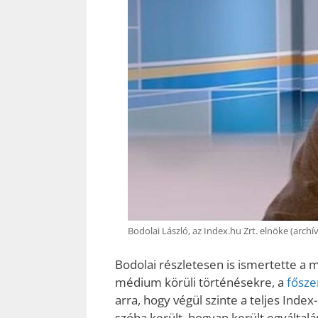
Bodolai László, az Index.hu Zrt. elnöke (archív
Bodolai részletesen is ismertette a m
médium körüli történésekre, a
fősze
arra, hogy végül szinte a teljes Inde
szóba került, hogyan került egyáltal