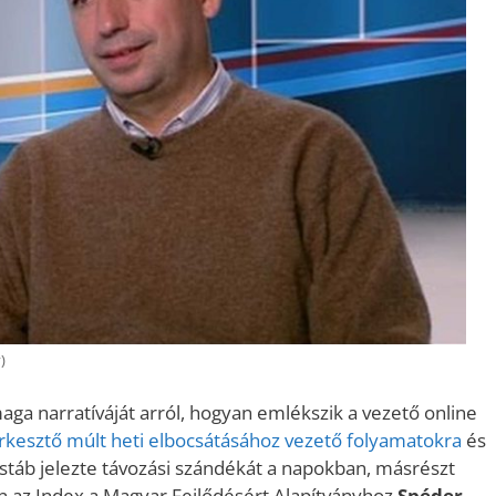
)
aga narratíváját arról, hogyan emlékszik a vezető online
rkesztő múlt heti elbocsátásához vezető folyamatokra
és
x-stáb jelezte távozási szándékát a napokban, másrészt
án az Index a Magyar Fejlődésért Alapítványhoz
Spéder