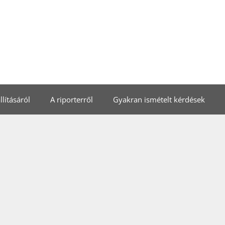
lításáról
A riporterről
Gyakran ismételt kérdések