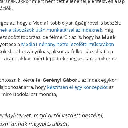
rsnak, akkor miért nem tett ellene feljelentést, és a lap
ációk.
es az, hogy a Media1 több olyan újságíróval is beszélt,
nek a távozások után munkatársai az Indexnek
, míg
ezdődött toborzás, de felmerült az is, hogy ha
Munk
lyettese a
Media1 néhány héttel ezelőtti műsorában
abolcshoz hozzányúlnak, akkor az felkorbácsolhatja a
lis iránt, akkor miért lepődtek meg azután, amikor ez
ontosan ki kérte fel
Gerényi Gábor
t, az Index egykori
ulajdonosát arra, hogy
készítsen el egy koncepciót
az
mire Bodolai azt mondta,
rényi-tervet, majd arról kezdett beszélni,
ozni annak megvalósulását.