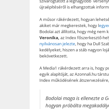
szivárogtatott a legnagyobb versenytá
újraépítéséről is elhangzottak inform
A műsor rákérdezett, hogyan lehetség
akiket már megkerestek, hogy l
egye
Bodolai azt állította, hogy még nem k
Veronika,
az Index főszerkesztő-he
nyilvánosan jelezte
, hogy ha Dull Sz
kedélyeket, hiszen a stáb nagyon lojá
bekövetkezett.
A Media1 rákérdezett arra is, hogy p
egyik alapítóját, az Azonnali.hu társt
Index működésének átszervezésére, 
Bodolai maga is ellenezte a Ge
hogyan próbálta megakadály