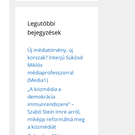
Legutóbbi
bejegyzések
Új médiatörvény, új
korszak? Interjú Sükösd
Miklós
médiaprofesszorral
(Media1)
„A közmédia a
demokrácia
immunrendszere” –
Szabó Stein Imre arról,
miképp reformálná meg
a közmédiát