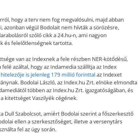
 arról, hogy a terv nem fog megvalósulni, majd abban
, azonban végül Bodolait nem hívták a sörözésre,
rabolásról szóló cikk a 24.hu-n, ami nagyon
k és felelőtlenségnek tartotta.
ettsége van az Indexnek a fele részben NER-kötődésű,
felé azáltal, hogy az Indamedia szállítja az Index
 hitelezője is jelenleg 179 millió forinttal
az Indexet
ványnak. Bodolai László, az Index.hu Zrt. elnöke elmondta
Indamediától többen az Index.hu Zrt. igazgatóságában, és
 a kitettséget Vaszilyék cégének.
a Dull Szabolcsot, amiért Bodolai szerint a főszerkesztő
odolai ellen a szerkesztőséget, illetve a versenytárs
ználta fel az ügy során.