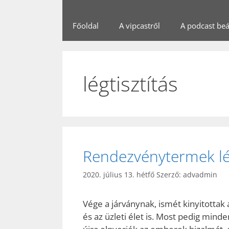
Főoldal
A vipcastről
A podcast beál
légtisztítás
Rendezvénytermek lég
2020. július 13. hétfő
Szerző:
advadmin
Vége a járványnak, ismét kinyitottak
és az üzleti élet is. Most pedig min