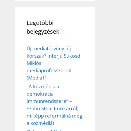
Legutóbbi
bejegyzések
Új médiatörvény, új
korszak? Interjú Sükösd
Miklós
médiaprofesszorral
(Media1)
„A közmédia a
demokrácia
immunrendszere” –
Szabó Stein Imre arról,
miképp reformálná meg
a közmédiát