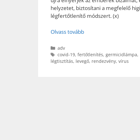
újra elnyerjék az emberek bizalmát, 
helyzetet, biztosítani a megfelelő hi
légfertőtlenítő módszert. (x)
Olvass tovább
Kategória
adv
Címkék
covid-19
,
fertőtlenítés
,
germicidlámpa
,
légtisztítás
,
levegő
,
rendezvény
,
vírus