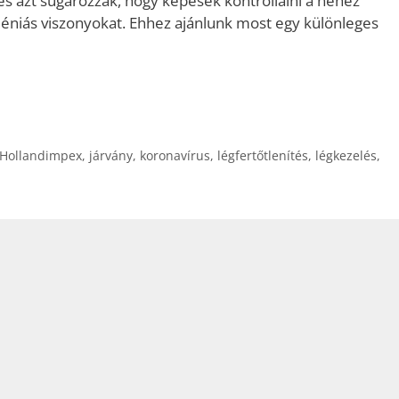
és azt sugározzák, hogy képesek kontrollálni a nehéz
giéniás viszonyokat. Ehhez ajánlunk most egy különleges
Hollandimpex
,
járvány
,
koronavírus
,
légfertőtlenítés
,
légkezelés
,