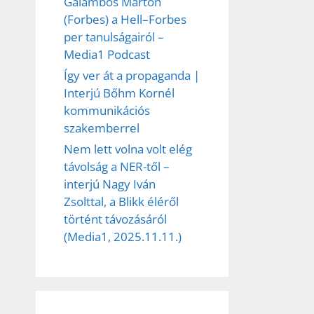
Galambos Márton
(Forbes) a Hell–Forbes
per tanulságairól –
Media1 Podcast
Így ver át a propaganda |
Interjú Bőhm Kornél
kommunikációs
szakemberrel
Nem lett volna volt elég
távolság a NER-től –
interjú Nagy Iván
Zsolttal, a Blikk éléről
történt távozásáról
(Media1, 2025.11.11.)