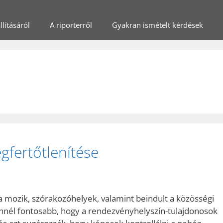
lításáról
A riporterről
Gyakran ismételt kérdések
fertőtlenítése
 a mozik, szórakozóhelyek, valamint beindult a közösségi
dennél fontosabb, hogy a rendezvényhelyszín-tulajdonosok