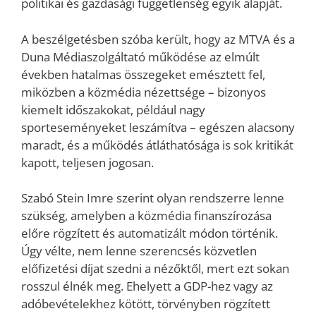
politikai és gazdasági függetlenség egyik alapját.
A beszélgetésben szóba került, hogy az MTVA és a
Duna Médiaszolgáltató működése az elmúlt
években hatalmas összegeket emésztett fel,
miközben a közmédia nézettsége – bizonyos
kiemelt időszakokat, például nagy
sporteseményeket leszámítva – egészen alacsony
maradt, és a működés átláthatósága is sok kritikát
kapott, teljesen jogosan.
Szabó Stein Imre szerint olyan rendszerre lenne
szükség, amelyben a közmédia finanszírozása
előre rögzített és automatizált módon történik.
Úgy vélte, nem lenne szerencsés közvetlen
előfizetési díjat szedni a nézőktől, mert ezt sokan
rosszul élnék meg. Ehelyett a GDP-hez vagy az
adóbevételekhez kötött, törvényben rögzített