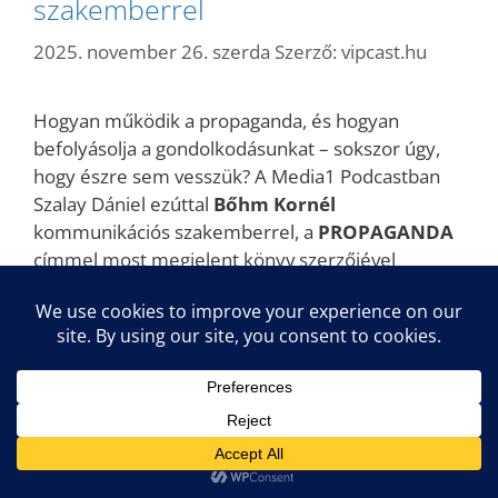
szakemberrel
2025. november 26. szerda
Szerző:
vipcast.hu
Hogyan működik a propaganda, és hogyan
befolyásolja a gondolkodásunkat – sokszor úgy,
hogy észre sem vesszük? A Media1 Podcastban
Szalay Dániel ezúttal
Bőhm Kornél
kommunikációs szakemberrel, a
PROPAGANDA
címmel most megjelent könyv szerzőjével
beszélgetett a manipuláció modern technikáiról, a
közélet formálásáról és arról, hogyan
védekezhetünk tudatosabban a minket célzó
üzenetekkel szemben.