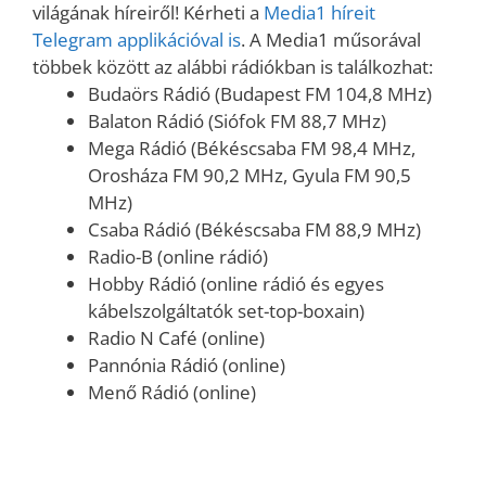
világának híreiről! Kérheti a
Media1 híreit
Telegram applikációval is
. A Media1 műsorával
többek között az alábbi rádiókban is találkozhat:
Budaörs Rádió (Budapest FM 104,8 MHz)
Balaton Rádió (Siófok FM 88,7 MHz)
Mega Rádió (Békéscsaba FM 98,4 MHz,
Orosháza FM 90,2 MHz, Gyula FM 90,5
MHz)
Csaba Rádió (Békéscsaba FM 88,9 MHz)
Radio-B (online rádió)
Hobby Rádió (online rádió és egyes
kábelszolgáltatók set-top-boxain)
Radio N Café (online)
Pannónia Rádió (online)
Menő Rádió (online)