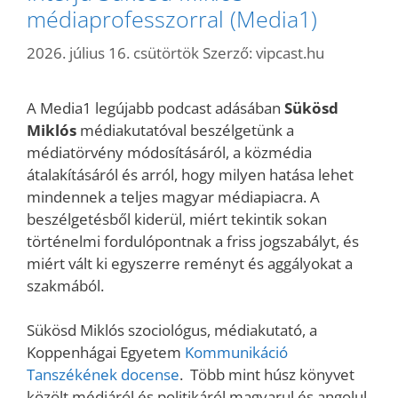
médiaprofesszorral (Media1)
2026. július 16. csütörtök
Szerző:
vipcast.hu
A Media1 legújabb podcast adásában
Sükösd
Miklós
médiakutatóval beszélgetünk a
médiatörvény módosításáról, a közmédia
átalakításáról és arról, hogy milyen hatása lehet
mindennek a teljes magyar médiapiacra. A
beszélgetésből kiderül, miért tekintik sokan
történelmi fordulópontnak a friss jogszabályt, és
miért vált ki egyszerre reményt és aggályokat a
szakmából.
Sükösd Miklós szociológus, médiakutató, a
Koppenhágai Egyetem
Kommunikáció
Tanszékének docense
. Több mint húsz könyvet
közölt médiáról és politikáról magyarul és angolul.