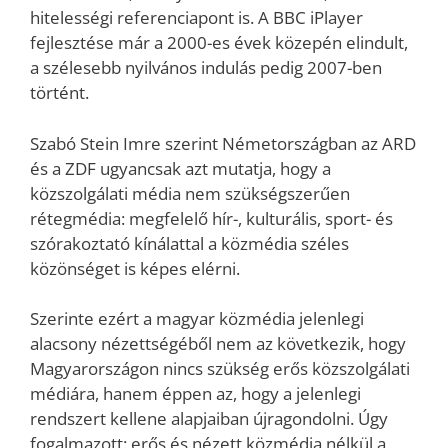
hitelességi referenciapont is. A BBC iPlayer
fejlesztése már a 2000-es évek közepén elindult,
a szélesebb nyilvános indulás pedig 2007-ben
történt.
Szabó Stein Imre szerint Németországban az ARD
és a ZDF ugyancsak azt mutatja, hogy a
közszolgálati média nem szükségszerűen
rétegmédia: megfelelő hír-, kulturális, sport- és
szórakoztató kínálattal a közmédia széles
közönséget is képes elérni.
Szerinte ezért a magyar közmédia jelenlegi
alacsony nézettségéből nem az következik, hogy
Magyarországon nincs szükség erős közszolgálati
médiára, hanem éppen az, hogy a jelenlegi
rendszert kellene alapjaiban újragondolni. Úgy
fogalmazott: erős és nézett közmédia nélkül a