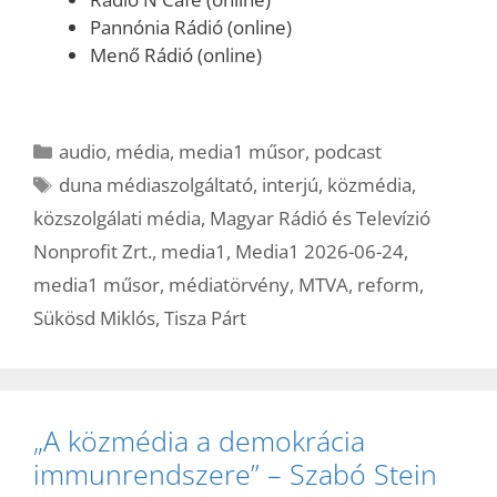
Pannónia Rádió (online)
Menő Rádió (online)
Kategória
audio
,
média
,
media1 műsor
,
podcast
Címkék
duna médiaszolgáltató
,
interjú
,
közmédia
,
közszolgálati média
,
Magyar Rádió és Televízió
Nonprofit Zrt.
,
media1
,
Media1 2026-06-24
,
media1 műsor
,
médiatörvény
,
MTVA
,
reform
,
Sükösd Miklós
,
Tisza Párt
„A közmédia a demokrácia
immunrendszere” – Szabó Stein