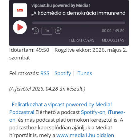
vipcast.hu powered by Media1
„A közmédia a demokrácia immunrendszere” – Szabó Stein Imre arról, miképp reformálná meg
Play
1x
00:00
/
49:50
Episode
FELIRATKOZÁS
MEGOSZTÁS
Időtartam: 49:50
|
Rögzítve ekkor: 2026. május 2.
MEGOSZT
szombat
RSS
Spotify
ÁS
iTunes
LINK
Feliratkozás:
RSS
|
Spotify
|
iTunes
RSS FEED
EMBED
(A felvétel 2026. 04.28-án készült.)
Feliratkozhat a vipcast powered by Media1
Podcastra!
Elérhető a podcast
Spotify-on
,
iTunes-
on,
és más podcast platformokon keresztül is. A
podcasthoz kapcsolódóan ajánljuk a Media1
hírportált is, mely a
www.media1.hu oldalon