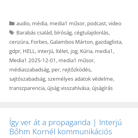
Kategória
audio
,
média
,
media1 műsor
,
podcast
,
video
Címkék
Barabás család
,
bíróság
,
cégtulajdonlás
,
cenzúra
,
Forbes
,
Galambos Márton
,
gazdaglista
,
gdpr
,
HELL
,
interjú
,
ítélet
,
jog
,
Kúria
,
media1
,
Media1 2025-12-01
,
media1 műsor
,
médiaszabadság
,
per
,
rejtőzködés
,
sajtószabadság
,
személyes adatok védelme
,
transzparencia
,
újság visszahívása
,
újságírás
Így ver át a propaganda | Interjú
Bőhm Kornél kommunikációs