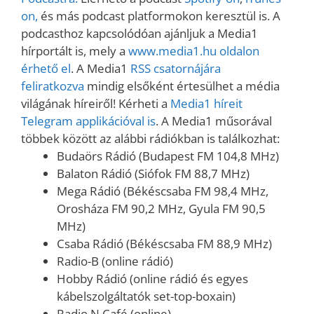
on,
és más podcast platformokon keresztül is. A
podcasthoz kapcsolódóan ajánljuk a Media1
hírportált is, mely a
www.media1.hu oldalon
érhető el
. A Media1
RSS csatornájára
feliratkozva
mindig elsőként értesülhet a média
világának híreiről! Kérheti a
Media1 híreit
Telegram applikációval is
. A Media1 műsorával
többek között az alábbi rádiókban is találkozhat:
Budaörs Rádió (Budapest FM 104,8 MHz)
Balaton Rádió (Siófok FM 88,7 MHz)
Mega Rádió (Békéscsaba FM 98,4 MHz,
Orosháza FM 90,2 MHz, Gyula FM 90,5
MHz)
Csaba Rádió (Békéscsaba FM 88,9 MHz)
Radio-B (online rádió)
Hobby Rádió (online rádió és egyes
kábelszolgáltatók set-top-boxain)
Radio N Café (online)