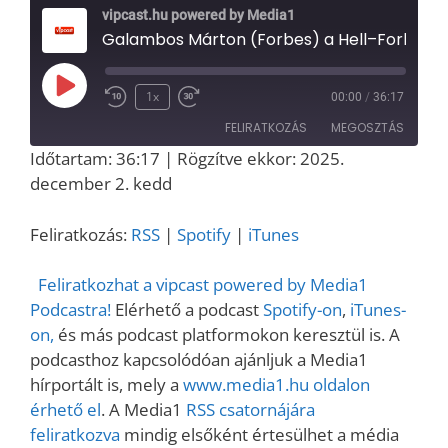
vipcast.hu powered by Media1
Galambos Márton (Forbes) a Hell–Forbes per tanulságairól – Media1 Podcast
Play
1x
00:00
/
36:17
Episode
FELIRATKOZÁS
MEGOSZTÁS
Időtartam: 36:17
|
Rögzítve ekkor: 2025.
MEGOSZT
december 2. kedd
RSS
Spotify
ÁS
iTunes
LINK
Feliratkozás:
RSS
|
Spotify
|
iTunes
RSS FEED
EMBED
Feliratkozhat a vipcast powered by Media1
Podcastra!
Elérhető a podcast
Spotify-on
,
iTunes-
on,
és más podcast platformokon keresztül is. A
podcasthoz kapcsolódóan ajánljuk a Media1
hírportált is, mely a
www.media1.hu oldalon
érhető el
. A Media1
RSS csatornájára
feliratkozva
mindig elsőként értesülhet a média