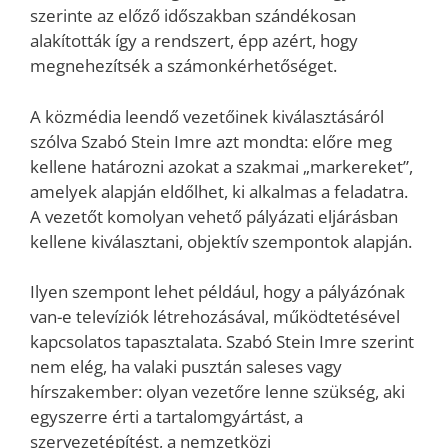
szerinte az előző időszakban szándékosan
alakították így a rendszert, épp azért, hogy
megnehezítsék a számonkérhetőséget.
A közmédia leendő vezetőinek kiválasztásáról
szólva Szabó Stein Imre azt mondta: előre meg
kellene határozni azokat a szakmai „markereket”,
amelyek alapján eldőlhet, ki alkalmas a feladatra.
A vezetőt komolyan vehető pályázati eljárásban
kellene kiválasztani, objektív szempontok alapján.
Ilyen szempont lehet például, hogy a pályázónak
van-e televíziók létrehozásával, működtetésével
kapcsolatos tapasztalata. Szabó Stein Imre szerint
nem elég, ha valaki pusztán saleses vagy
hírszakember: olyan vezetőre lenne szükség, aki
egyszerre érti a tartalomgyártást, a
szervezetépítést, a nemzetközi