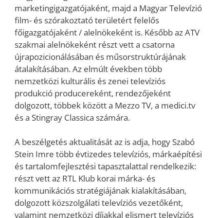
marketingigazgatójaként, majd a Magyar Televízió
film- és szórakoztató területért felelős
főigazgatójaként / alelnökeként is. Később az ATV
szakmai alelnökeként részt vett a csatorna
újrapozicionálásában és műsorstruktúrájának
átalakításában. Az elmúlt években több
nemzetközi kulturális és zenei televíziós
produkció producereként, rendezőjeként
dolgozott, többek között a Mezzo TV, a medici.tv
és a Stingray Classica számára.
A beszélgetés aktualitását az is adja, hogy Szabó
Stein Imre több évtizedes televíziós, márkaépítési
és tartalomfejlesztési tapasztalattal rendelkezik:
részt vett az RTL Klub korai márka- és
kommunikációs stratégiájának kialakításában,
dolgozott közszolgálati televíziós vezetőként,
valamint nemzetközi díjakkal elismert televíziós