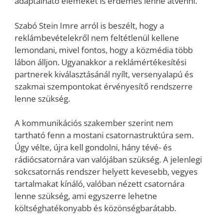
adaptálható elemeket is érdemes lenne átvenni.
Szabó Stein Imre arról is beszélt, hogy a
reklámbevételekről nem feltétlenül kellene
lemondani, mivel fontos, hogy a közmédia több
lábon álljon. Ugyanakkor a reklámértékesítési
partnerek kiválasztásánál nyílt, versenyalapú és
szakmai szempontokat érvényesítő rendszerre
lenne szükség.
A kommunikációs szakember szerint nem
tartható fenn a mostani csatornastruktúra sem.
Úgy vélte, újra kell gondolni, hány tévé- és
rádiócsatornára van valójában szükség. A jelenlegi
sokcsatornás rendszer helyett kevesebb, vegyes
tartalmakat kínáló, valóban nézett csatornára
lenne szükség, ami egyszerre lehetne
költséghatékonyabb és közönségbarátabb.