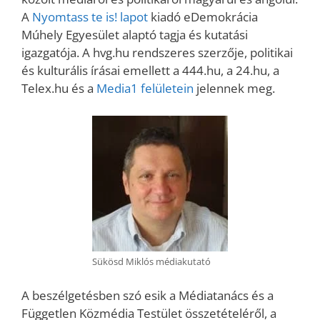
A
Nyomtass te is! lapot
kiadó eDemokrácia
Múhely Egyesület alaptó tagja és kutatási
igazgatója. A hvg.hu rendszeres szerzője, politikai
és kulturális írásai emellett a 444.hu, a 24.hu, a
Telex.hu és a
Media1 felületein
jelennek meg.
Sükösd Miklós médiakutató
A beszélgetésben szó esik a Médiatanács és a
Független Közmédia Testület összetételéről, a