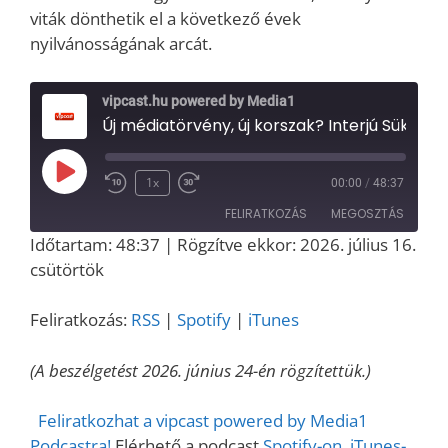
viták dönthetik el a következő évek
nyilvánosságának arcát.
vipcast.hu powered by Media1
Új médiatörvény, új korszak? Interjú Sükösd Miklós médiaprof
Play
1x
00:00
/
48:37
Episode
FELIRATKOZÁS
MEGOSZTÁS
Időtartam: 48:37
|
Rögzítve ekkor: 2026. július 16.
MEGOSZT
csütörtök
RSS
Spotify
ÁS
iTunes
LINK
Feliratkozás:
RSS
|
Spotify
|
iTunes
RSS FEED
EMBED
(A beszélgetést 2026. június 24-én rögzítettük.)
Feliratkozhat a vipcast powered by Media1
Podcastra!
Elérhető a podcast
Spotify-on
,
iTunes-