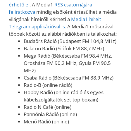
érhető el
. A Media1
RSS csatornájára
feliratkozva
mindig elsőként értesülhet a média
világának híreiről! Kérheti a
Media1 híreit
Telegram applikációval is
. A Media1 műsorával
többek között az alábbi rádiókban is találkozhat:
Budaörs Rádió (Budapest FM 104,8 MHz)
Balaton Rádió (Siófok FM 88,7 MHz)
Mega Rádió (Békéscsaba FM 98,4 MHz,
Orosháza FM 90,2 MHz, Gyula FM 90,5
MHz)
Csaba Rádió (Békéscsaba FM 88,9 MHz)
Radio-B (online rádió)
Hobby Rádió (online rádió és egyes
kábelszolgáltatók set-top-boxain)
Radio N Café (online)
Pannónia Rádió (online)
Menő Rádió (online)