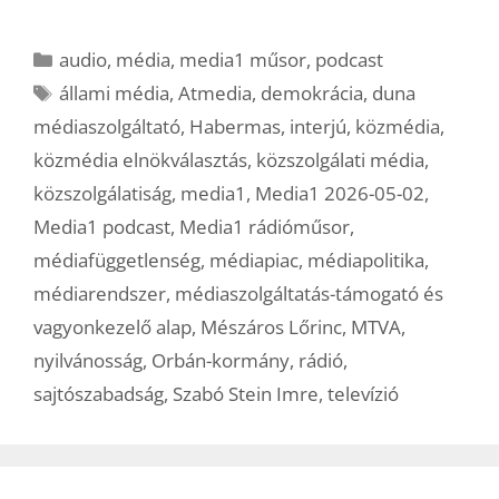
Kategória
audio
,
média
,
media1 műsor
,
podcast
Címkék
állami média
,
Atmedia
,
demokrácia
,
duna
médiaszolgáltató
,
Habermas
,
interjú
,
közmédia
,
közmédia elnökválasztás
,
közszolgálati média
,
közszolgálatiság
,
media1
,
Media1 2026-05-02
,
Media1 podcast
,
Media1 rádióműsor
,
médiafüggetlenség
,
médiapiac
,
médiapolitika
,
médiarendszer
,
médiaszolgáltatás-támogató és
vagyonkezelő alap
,
Mészáros Lőrinc
,
MTVA
,
nyilvánosság
,
Orbán-kormány
,
rádió
,
sajtószabadság
,
Szabó Stein Imre
,
televízió