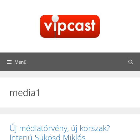
Kilépés
a
tartalomba
Menü
media1
Új médiatörvény, új korszak?
Interjú Sükösd Miklós