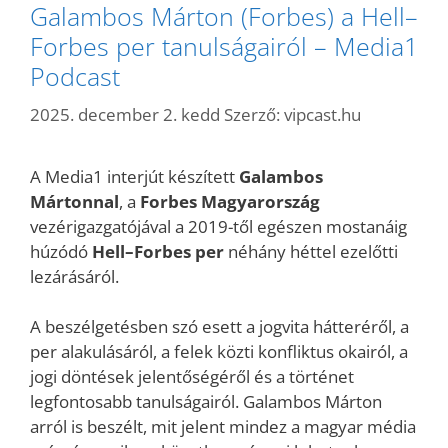
Galambos Márton (Forbes) a Hell–
Forbes per tanulságairól – Media1
Podcast
2025. december 2. kedd
Szerző:
vipcast.hu
A Media1 interjút készített
Galambos
Mártonnal
, a
Forbes Magyarország
vezérigazgatójával a 2019-től egészen mostanáig
húzódó
Hell–Forbes per
néhány héttel ezelőtti
lezárásáról.
A beszélgetésben szó esett a jogvita hátteréről, a
per alakulásáról, a felek közti konfliktus okairól, a
jogi döntések jelentőségéről és a történet
legfontosabb tanulságairól. Galambos Márton
arról is beszélt, mit jelent mindez a magyar média