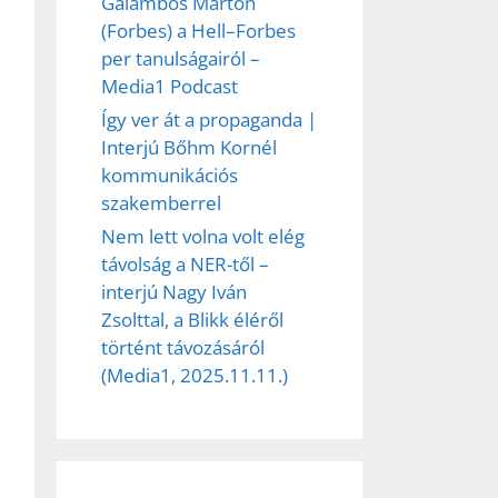
Galambos Márton
(Forbes) a Hell–Forbes
per tanulságairól –
Media1 Podcast
Így ver át a propaganda |
Interjú Bőhm Kornél
kommunikációs
szakemberrel
Nem lett volna volt elég
távolság a NER-től –
interjú Nagy Iván
Zsolttal, a Blikk éléről
történt távozásáról
(Media1, 2025.11.11.)