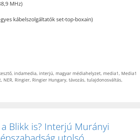
88,9 MHz)
gyes kábelszolgáltatók set-top-boxain)
kesztő
,
indamedia
,
interjú
,
magyar médiahelyzet
,
media1
,
Media1
t
,
NER
,
Ringier
,
Ringier Hungary
,
távozás
,
tulajdonosváltás
,
a Blikk is? Interjú Murányi
Népszabadság utolsó