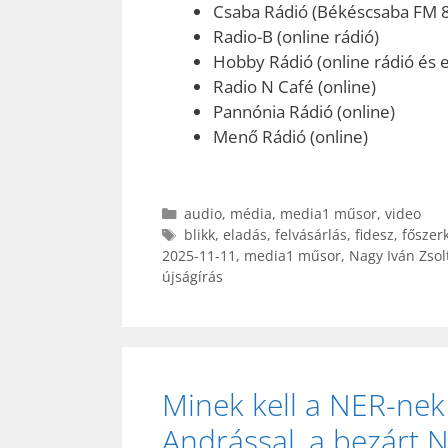
Csaba Rádió (Békéscsaba FM 
Radio-B (online rádió)
Hobby Rádió (online rádió és e
Radio N Café (online)
Pannónia Rádió (online)
Menő Rádió (online)
Kategória
audio
,
média
,
media1 műsor
,
video
Címkék
blikk
,
eladás
,
felvásárlás
,
fidesz
,
főszer
2025-11-11
,
media1 műsor
,
Nagy Iván Zsol
újságírás
Minek kell a NER-nek 
Andrással, a bezárt 