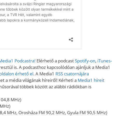
 Media1 Podcastra!
Elérhető a podcast
Spotify-on
,
iTunes-
sztül is. A podcasthoz kapcsolódóan ajánljuk a Media1
ldalon érhető el
. A Media1
RSS csatornájára
t a média világának híreiről! Kérheti a
Media1 híreit
műsorával többek között az alábbi rádiókban is
104,8 MHz)
 MHz)
8,4 MHz, Orosháza FM 90,2 MHz, Gyula FM 90,5 MHz)