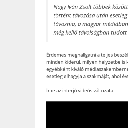
Nagy Iván Zsolt többek között 
történt távozása után esetleg e
távoznia, a magyar médiában
még kellő távolságban tudott
Érdemes meghallgatni a teljes beszé
minden kiderül, milyen helyzetbe is k
egyébként kiváló médiaszakembernek
esetleg elhagyja a szakmáját, ahol évt
Íme az interjú videós változata: