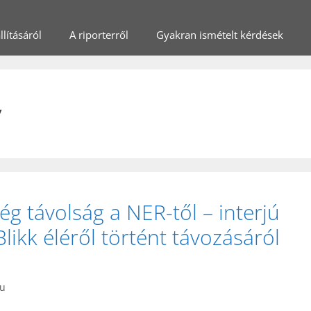
lításáról
A riporterről
Gyakran ismételt kérdések
y
ég távolság a NER-től – interjú
Blikk éléről történt távozásáról
)
hu