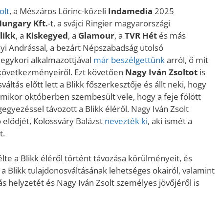
olt
, a Mészáros Lőrinc-közeli
Indamedia
2025
Hungary Kft.
-t, a svájci Ringier magyarországi
likk
, a
Kiskegyed
, a
Glamour
, a
TVR Hét
és más
 Andrással, a bezárt Népszabadság utolsó
 egykori alkalmazottjával
már beszélgettünk
arról, ő mit
 következményeiről. Ezt követően
Nagy Iván Zsoltot
is
áltás előtt lett a Blikk főszerkesztője és állt neki, hogy
amikor októberben szembesült vele, hogy a feje fölött
gyezéssel távozott a Blikk éléről. Nagy Iván Zsolt
 elődjét, Kolossváry Balázst
nevezték ki
, aki ismét a
t.
lte a Blikk éléről történt távozása körülményeit, és
a Blikk tulajdonosváltásának lehetséges okairól, valamint
s helyzetét és Nagy Iván Zsolt személyes jövőjéről is