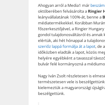
Ahogyan arról a Media1 már
beszám
októberében felvásárolta a
Ringier 
leányvállalatának 100%-át, benne a
B
médiatermékekkel. Korábban Murányi
főszerkesztőjével, a Ringier Hungary
gondol tulajdonosváltásról és annak
elértük, aki hét hónappal a tulajdonosv
szeriőz lappá formálja át a lapot
, de 
időközben eladták a lapot, közös mege
helyére egyébként a tavasszal távozó
bulvár felé kormányozná a médiumo
Nagy Iván Zsolt részletesen is elmesé
természetesen vele is beszélgettünk 
kielemeztük a magyarországi újságírá
beszélgettünk.