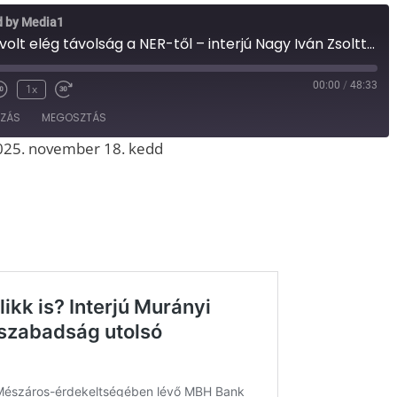
d by Media1
Nem lett volna volt elég távolság a NER-től – interjú Nagy Iván Zsolttal, a Blikk éléről történt távozásáról (Media1, 2025.11.11.)
00:00
/
48:33
1x
OZÁS
MEGOSZTÁS
2025. november 18. kedd
Spotify
iTunes