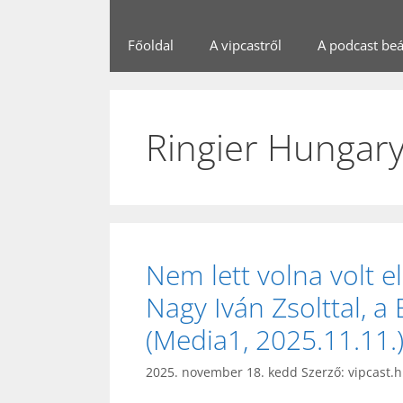
Főoldal
A vipcastről
A podcast beál
Ringier Hungar
Nem lett volna volt el
Nagy Iván Zsolttal, a 
(Media1, 2025.11.11.
2025. november 18. kedd
Szerző:
vipcast.