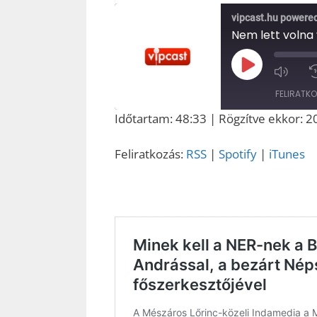
vipcast.hu powere
Play
Episode
FELIRATK
Időtartam: 48:33
|
Rögzítve ekkor: 
MEGOSZT
RSS
ÁS
Feliratkozás:
RSS
|
Spotify
|
iTunes
RSS FEED
LINK
EMBED