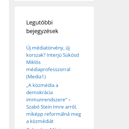
Legutóbbi
bejegyzések
Új médiatörvény, új
korszak? Interjú Sükösd
Miklós
médiaprofesszorral
(Media1)
„A közmédia a
demokrácia
immunrendszere” –
Szabó Stein Imre arról,
miképp reformálná meg
a közmédiát