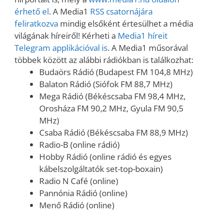
érhető el
. A Media1
RSS csatornájára
feliratkozva
mindig elsőként értesülhet a média
világának híreiről! Kérheti a
Media1 híreit
Telegram applikációval is
. A Media1 műsorával
többek között az alábbi rádiókban is találkozhat:
Budaörs Rádió (Budapest FM 104,8 MHz)
Balaton Rádió (Siófok FM 88,7 MHz)
Mega Rádió (Békéscsaba FM 98,4 MHz,
Orosháza FM 90,2 MHz, Gyula FM 90,5
MHz)
Csaba Rádió (Békéscsaba FM 88,9 MHz)
Radio-B (online rádió)
Hobby Rádió (online rádió és egyes
kábelszolgáltatók set-top-boxain)
Radio N Café (online)
Pannónia Rádió (online)
Menő Rádió (online)