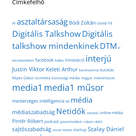
Címkefelhő
asztaltársaság
Bódi Zoltán
covid-19
AI
Digitális Talkshow
Digitális
talkshow mindenkinek
DTM
e-
interjú
facebook
innováció
Index
kereskedelem
Justin Viktor
Keleti Arthur
kutatás
koronavírus
közösségi média
Képes Gábor
közmédia
magyar médiahelyzet
media1
media1 műsor
média
mesterséges intelligencia
MI
Netidők
médiaszabadság
online média
oktatás
Pintér Róbert
podcast
posztmodem
robot
rádió
Szalay Dániel
sajtószabadság
startup
social media