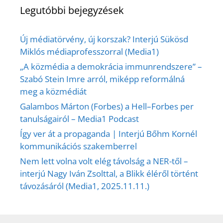
Legutóbbi bejegyzések
Új médiatörvény, új korszak? Interjú Sükösd
Miklós médiaprofesszorral (Media1)
„A közmédia a demokrácia immunrendszere” –
Szabó Stein Imre arról, miképp reformálná
meg a közmédiát
Galambos Márton (Forbes) a Hell–Forbes per
tanulságairól – Media1 Podcast
Így ver át a propaganda | Interjú Bőhm Kornél
kommunikációs szakemberrel
Nem lett volna volt elég távolság a NER-től –
interjú Nagy Iván Zsolttal, a Blikk éléről történt
távozásáról (Media1, 2025.11.11.)