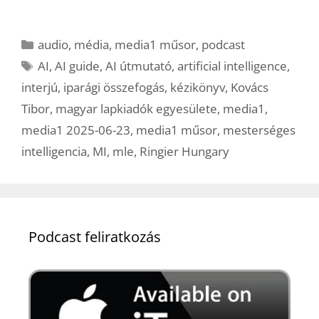
Kategória
audio
,
média
,
media1 műsor
,
podcast
Címkék
AI
,
AI guide
,
AI útmutató
,
artificial intelligence
,
interjú
,
iparági összefogás
,
kézikönyv
,
Kovács
Tibor
,
magyar lapkiadók egyesülete
,
media1
,
media1 2025-06-23
,
media1 műsor
,
mesterséges
intelligencia
,
MI
,
mle
,
Ringier Hungary
Podcast feliratkozás