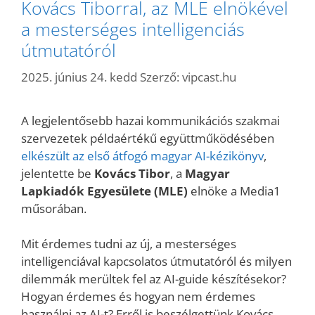
Kovács Tiborral, az MLE elnökével
a mesterséges intelligenciás
útmutatóról
2025. június 24. kedd
Szerző:
vipcast.hu
A legjelentősebb hazai kommunikációs szakmai
szervezetek példaértékű együttműködésében
elkészült az első átfogó magyar AI-kézikönyv
,
jelentette be
Kovács Tibor
, a
Magyar
Lapkiadók Egyesülete (MLE)
elnöke a Media1
műsorában.
Mit érdemes tudni az új, a mesterséges
intelligenciával kapcsolatos útmutatóról és milyen
dilemmák merültek fel az AI-guide készítésekor?
Hogyan érdemes és hogyan nem érdemes
használni az AI-t? Erről is beszélgettünk Kovács