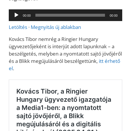
Audió
00:00
00:00
lejátszó
Letöltés
·
Megnyitás új ablakban
Kovács Tibor nemrég a Ringier Hungary
ügyvezetőjeként is interjút adott lapunknak – a
beszélgetés, melyben a nyomtatott sajtó jövőjéről
és a Blikk megújulásáról beszélgettünk,
itt érhető
el
.