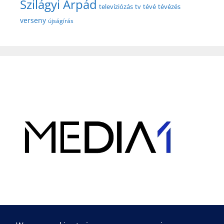
Szilágyi Árpád
televíziózás
tv
tévé
tévézés
verseny
újságírás
Hirdetés