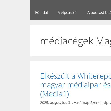
Főoldal
A vipcastről
A podcast beál
médiacégek Ma
Elkészült a Whiterepo
magyar médiaipar és
(Media1)
2025. augusztus 31. vasárnap
Szerző:
vipc