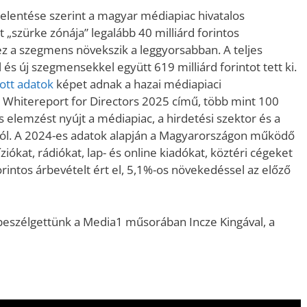
jelentése szerint a magyar médiapiac hivatalos
 „szürke zónája” legalább 40 milliárd forintos
ez a szegmens növekszik a leggyorsabban. A teljes
s új szegmensekkel együtt 619 milliárd forintot tett ki.
ott adatok
képet adnak a hazai médiapiaci
A Whitereport for Directors 2025 című, több mint 100
s elemzést nyújt a médiapiac, a hirdetési szektor és a
ról. A 2024-es adatok alapján a Magyarországon működő
iókat, rádiókat, lap- és online kiadókat, köztéri cégeket
rintos árbevételt ért el, 5,1%-os növekedéssel az előző
beszélgettünk a Media1 műsorában Incze Kingával, a