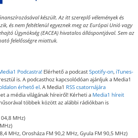
nanszírozásával készült. Az itt szereplő vélemények és
rözik, és nem feltétlenül egyeznek meg az Európai Unió vagy
rehajtó Ügynökség (EACEA) hivatalos álláspontjával. Sem az
tó felelősségre miattuk.
 Media1 Podcastra!
Elérhető a podcast
Spotify-on
,
iTunes-
sztül is. A podcasthoz kapcsolódóan ajánljuk a Media1
ldalon érhető el
. A Media1
RSS csatornájára
t a média világának híreiről! Kérheti a
Media1 híreit
műsorával többek között az alábbi rádiókban is
104,8 MHz)
 MHz)
8,4 MHz, Orosháza FM 90,2 MHz, Gyula FM 90,5 MHz)