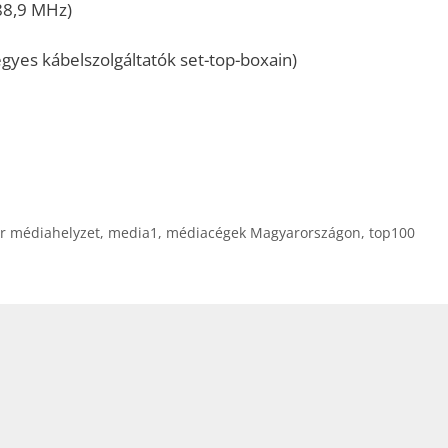
88,9 MHz)
gyes kábelszolgáltatók set-top-boxain)
r médiahelyzet
,
media1
,
médiacégek Magyarországon
,
top100