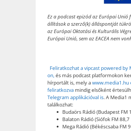
Ez a podcast epizód az Európai Unió fi
állítások a szerző(k) álláspontját tük
az Európai Oktatási és Kulturális Vég
Európai Unió, sem az EACEA nem vonha
Feliratkozhat a vipcast powered by
on,
és más podcast platformokon kere
hírportált is, mely a
www.media1.hu o
feliratkozva
mindig elsőként értesülhe
Telegram applikációval is
. A Media1 
találkozhat:
Budaörs Rádió (Budapest FM 
Balaton Rádió (Siófok FM 88,7
Mega Rádió (Békéscsaba FM 9