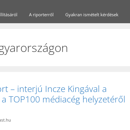
lításáról
A riporterről
Gyakran ismételt kérdések
gyarországon
rt – interjú Incze Kingával a
 a TOP100 médiacég helyzetéről
ast.hu