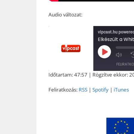
Audio változat:
vipcast.hu powere
Play
Episode
FELIRATK
Időtartam: 47:57
|
Rögzítve ekkor: 2
MEGOSZT
RSS
ÁS
Feliratkozás:
RSS
|
Spotify
|
iTunes
RSS FEED
LINK
EMBED