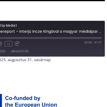
d by Media1
Elkészült a Whitereport – interjú Incze Kingával a magyar médiaipar és a TOP100 médiacég helyzetéről (Media1)
00:00
/
47:57
1x
OZÁS
MEGOSZTÁS
025. augusztus 31. vasárnap
Spotify
iTunes