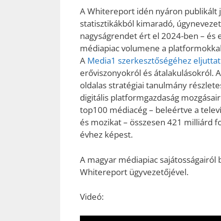
A Whitereport idén nyáron publikált 
statisztikákból kimaradó, úgynevezett
nagyságrendet ért el 2024-ben – és 
médiapiac volumene a platformokkal é
A
Media1 szerkesztőségéhez eljuttat
erőviszonyokról és átalakulásokról. 
oldalas stratégiai tanulmány részlete
digitális platformgazdaság mozgásai
top100 médiacég – beleértve a televíz
és mozikat – összesen 421 milliárd fo
évhez képest.
A magyar médiapiac sajátosságairól 
Whitereport ügyvezetőjével.
Videó: