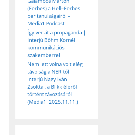
Galambos Márton
(Forbes) a Hell–Forbes
per tanulságairól –
Media1 Podcast
Így ver át a propaganda |
Interjú Bőhm Kornél
kommunikációs
szakemberrel
Nem lett volna volt elég
távolság a NER-től –
interjú Nagy Iván
Zsolttal, a Blikk éléről
történt távozásáról
(Media1, 2025.11.11.)