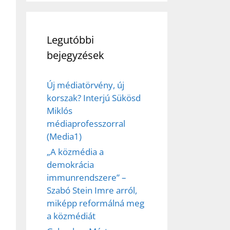
Legutóbbi
bejegyzések
Új médiatörvény, új
korszak? Interjú Sükösd
Miklós
médiaprofesszorral
(Media1)
„A közmédia a
demokrácia
immunrendszere” –
Szabó Stein Imre arról,
miképp reformálná meg
a közmédiát