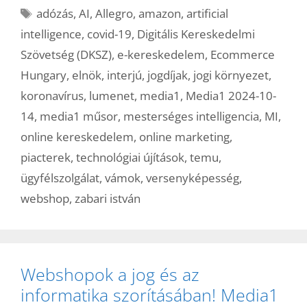
Címkék
adózás
,
AI
,
Allegro
,
amazon
,
artificial
intelligence
,
covid-19
,
Digitális Kereskedelmi
Szövetség (DKSZ)
,
e-kereskedelem
,
Ecommerce
Hungary
,
elnök
,
interjú
,
jogdíjak
,
jogi környezet
,
koronavírus
,
lumenet
,
media1
,
Media1 2024-10-
14
,
media1 műsor
,
mesterséges intelligencia
,
MI
,
online kereskedelem
,
online marketing
,
piacterek
,
technológiai újítások
,
temu
,
ügyfélszolgálat
,
vámok
,
versenyképesség
,
webshop
,
zabari istván
Webshopok a jog és az
informatika szorításában! Media1