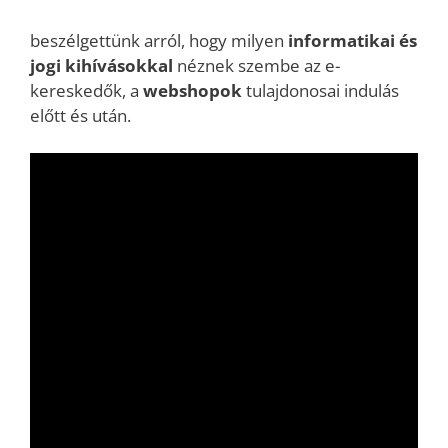
beszélgettünk arról, hogy milyen
informatikai és
jogi kihívásokkal
néznek szembe az e-
kereskedők, a
webshopok
tulajdonosai indulás
előtt és után.