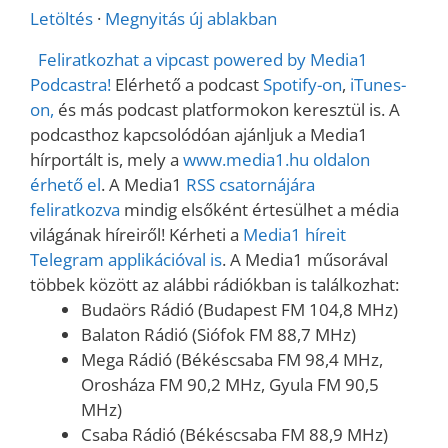
Letöltés
·
Megnyitás új ablakban
Feliratkozhat a vipcast powered by Media1
Podcastra!
Elérhető a podcast
Spotify-on
,
iTunes-
on,
és más podcast platformokon keresztül is. A
podcasthoz kapcsolódóan ajánljuk a Media1
hírportált is, mely a
www.media1.hu oldalon
érhető el
. A Media1
RSS csatornájára
feliratkozva
mindig elsőként értesülhet a média
világának híreiről! Kérheti a
Media1 híreit
Telegram applikációval is
. A Media1 műsorával
többek között az alábbi rádiókban is találkozhat:
Budaörs Rádió (Budapest FM 104,8 MHz)
Balaton Rádió (Siófok FM 88,7 MHz)
Mega Rádió (Békéscsaba FM 98,4 MHz,
Orosháza FM 90,2 MHz, Gyula FM 90,5
MHz)
Csaba Rádió (Békéscsaba FM 88,9 MHz)