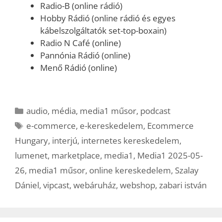
Radio-B (online rádió)
Hobby Rádió (online rádió és egyes
kábelszolgáltatók set-top-boxain)
Radio N Café (online)
Pannónia Rádió (online)
Menő Rádió (online)
Kategória
audio
,
média
,
media1 műsor
,
podcast
Címkék
e-commerce
,
e-kereskedelem
,
Ecommerce
Hungary
,
interjú
,
internetes kereskedelem
,
lumenet
,
marketplace
,
media1
,
Media1 2025-05-
26
,
media1 műsor
,
online kereskedelem
,
Szalay
Dániel
,
vipcast
,
webáruház
,
webshop
,
zabari istván