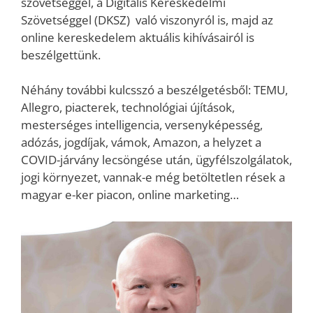
szövetséggel, a Digitális Kereskedelmi
Szövetséggel (DKSZ) való viszonyról is, majd az
online kereskedelem aktuális kihívásairól is
beszélgettünk.
Néhány további kulcsszó a beszélgetésből: TEMU,
Allegro, piacterek, technológiai újítások,
mesterséges intelligencia, versenyképesség,
adózás, jogdíjak, vámok, Amazon, a helyzet a
COVID-járvány lecsöngése után, ügyfélszolgálatok,
jogi környezet, vannak-e még betöltetlen rések a
magyar e-ker piacon, online marketing…