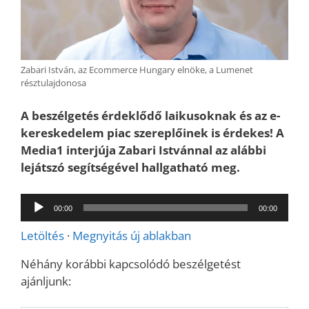
Zabari István, az Ecommerce Hungary elnöke, a Lumenet
résztulajdonosa
A beszélgetés érdeklődő laikusoknak és az e-
kereskedelem piac szereplőinek is érdekes! A
Media1 interjúja Zabari Istvánnal az alábbi
lejátszó segítségével hallgatható meg.
Audió
00:00
00:00
lejátszó
Letöltés
·
Megnyitás új ablakban
Néhány korábbi kapcsolódó beszélgetést
ajánljunk: