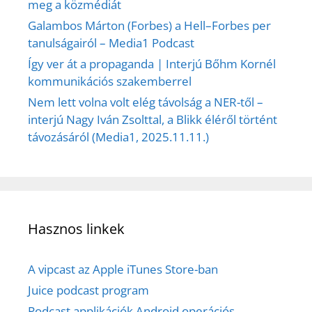
meg a közmédiát
Galambos Márton (Forbes) a Hell–Forbes per
tanulságairól – Media1 Podcast
Így ver át a propaganda | Interjú Bőhm Kornél
kommunikációs szakemberrel
Nem lett volna volt elég távolság a NER-től –
interjú Nagy Iván Zsolttal, a Blikk éléről történt
távozásáról (Media1, 2025.11.11.)
Hasznos linkek
A vipcast az Apple iTunes Store-ban
Juice podcast program
Podcast applikációk Android operációs