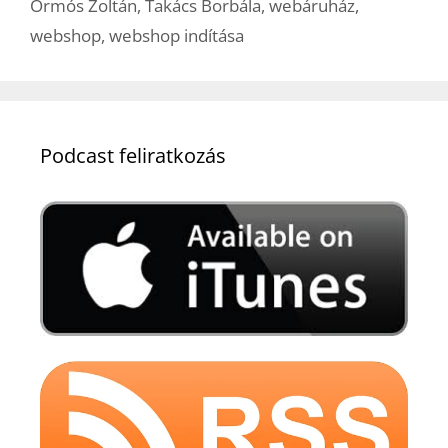
Ormós Zoltán
,
Takács Borbála
,
webáruház
,
webshop
,
webshop indítása
Podcast feliratkozás