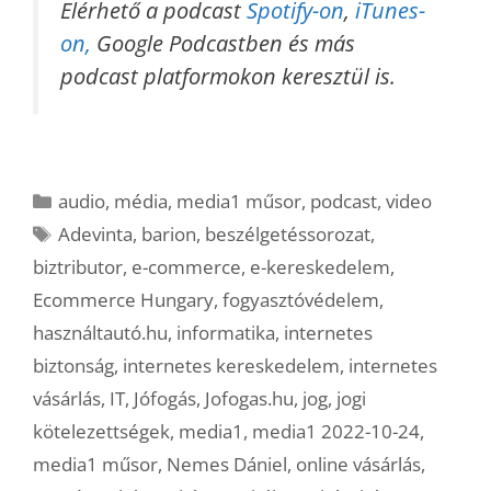
Elérhető a podcast
Spotify-on
,
iTunes-
on,
Google Podcastben és más
podcast platformokon keresztül is.
Kategória
audio
,
média
,
media1 műsor
,
podcast
,
video
Címkék
Adevinta
,
barion
,
beszélgetéssorozat
,
biztributor
,
e-commerce
,
e-kereskedelem
,
Ecommerce Hungary
,
fogyasztóvédelem
,
használtautó.hu
,
informatika
,
internetes
biztonság
,
internetes kereskedelem
,
internetes
vásárlás
,
IT
,
Jófogás
,
Jofogas.hu
,
jog
,
jogi
kötelezettségek
,
media1
,
media1 2022-10-24
,
media1 műsor
,
Nemes Dániel
,
online vásárlás
,