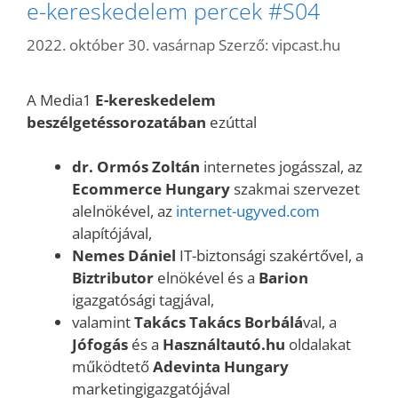
e-kereskedelem percek #S04
2022. október 30. vasárnap
Szerző:
vipcast.hu
A
Media1
E-kereskedelem
beszélgetéssorozatában
ezúttal
dr. Ormós Zoltán
internetes jogásszal, az
Ecommerce Hungary
szakmai szervezet
alelnökével, az
internet-ugyved.com
alapítójával,
Nemes Dániel
IT-biztonsági szakértővel, a
Biztributor
elnökével és a
Barion
igazgatósági tagjával,
valamint
Takács Takács Borbálá
val, a
Jófogás
és a
Használtautó.hu
oldalakat
működtető
Adevinta Hungary
marketingigazgatójával