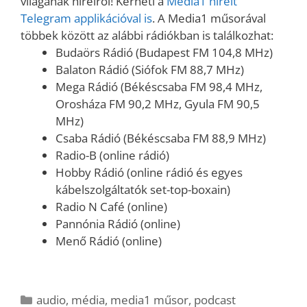
világának híreiről! Kérheti a
Media1 híreit
Telegram applikációval is
. A Media1 műsorával
többek között az alábbi rádiókban is találkozhat:
Budaörs Rádió (Budapest FM 104,8 MHz)
Balaton Rádió (Siófok FM 88,7 MHz)
Mega Rádió (Békéscsaba FM 98,4 MHz,
Orosháza FM 90,2 MHz, Gyula FM 90,5
MHz)
Csaba Rádió (Békéscsaba FM 88,9 MHz)
Radio-B (online rádió)
Hobby Rádió (online rádió és egyes
kábelszolgáltatók set-top-boxain)
Radio N Café (online)
Pannónia Rádió (online)
Menő Rádió (online)
Kategória
audio
,
média
,
media1 műsor
,
podcast