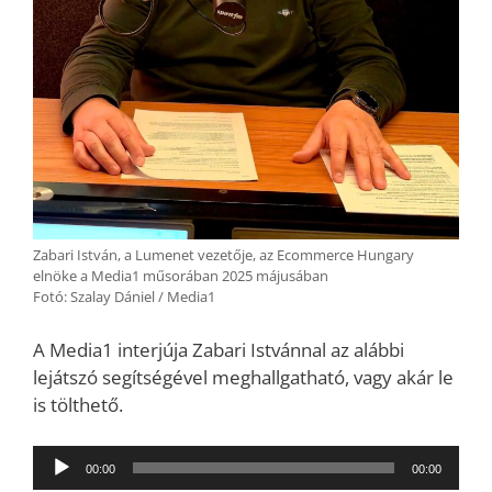
Zabari István, a Lumenet vezetője, az Ecommerce Hungary
elnöke a Media1 műsorában 2025 májusában
Fotó: Szalay Dániel / Media1
A Media1 interjúja Zabari Istvánnal az alábbi
lejátszó segítségével meghallgatható, vagy akár le
is tölthető.
Audió
00:00
00:00
lejátszó