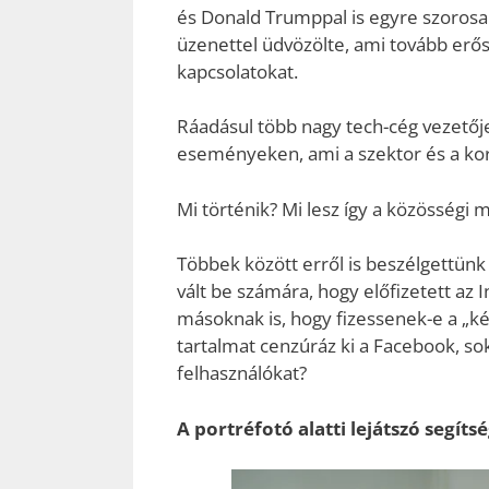
és Donald Trumppal is egyre szorosab
üzenettel üdvözölte, ami tovább erősít
kapcsolatokat.
Ráadásul több nagy tech-cég vezetőj
eseményeken, ami a szektor és a kor
Mi történik? Mi lesz így a közösségi 
Többek között erről is beszélgettün
vált be számára, hogy előfizetett az 
másoknak is, hogy fizessenek-e a „kék
tartalmat cenzúráz ki a Facebook, so
felhasználókat?
A portréfotó alatti lejátszó segít