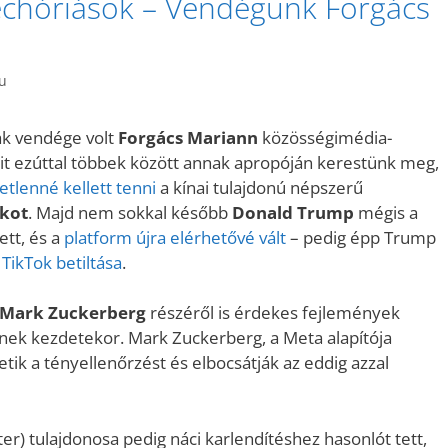
techóriások – Vendégünk Forgács
hu
ak vendége volt
Forgács Mariann
közösségimédia-
it ezúttal többek között annak apropóján kerestünk meg,
etlenné kellett tenni
a kínai tulajdonú népszerű
kot
. Majd nem sokkal később
Donald Trump
mégis a
tt, és a
platform újra elérhetővé vált
– pedig épp Trump
 TikTok betiltása
.
Mark Zuckerberg
részéről is érdekes fejlemények
ek kezdetekor. Mark Zuckerberg, a Meta alapítója
tik a tényellenőrzést és elbocsátják az eddig azzal
er) tulajdonosa pedig náci karlendítéshez hasonlót tett,