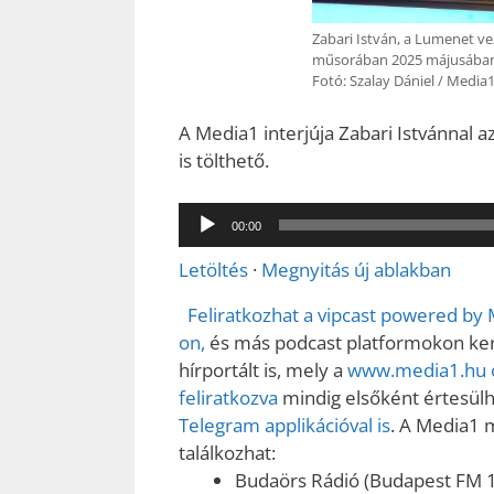
Zabari István, a Lumenet v
műsorában 2025 májusába
Fotó: Szalay Dániel / Media
A Media1 interjúja Zabari Istvánnal a
is tölthető.
Audió
00:00
lejátszó
Letöltés
·
Megnyitás új ablakban
Feliratkozhat a vipcast powered by
on,
és más podcast platformokon kere
hírportált is, mely a
www.media1.hu o
feliratkozva
mindig elsőként értesülhe
Telegram applikációval is
. A Media1 
találkozhat:
Budaörs Rádió (Budapest FM 