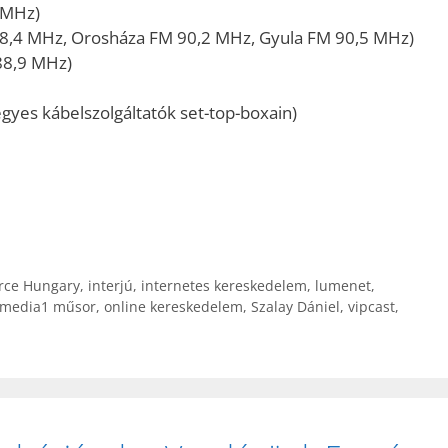
 MHz)
8,4 MHz, Orosháza FM 90,2 MHz, Gyula FM 90,5 MHz)
88,9 MHz)
gyes kábelszolgáltatók set-top-boxain)
ce Hungary
,
interjú
,
internetes kereskedelem
,
lumenet
,
media1 műsor
,
online kereskedelem
,
Szalay Dániel
,
vipcast
,