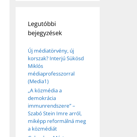
Legutóbbi
bejegyzések
Új médiatörvény, új
korszak? Interjú Sükösd
Miklós
médiaprofesszorral
(Media1)
„A közmédia a
demokrácia
immunrendszere” –
Szabó Stein Imre arról,
miképp reformálná meg
a közmédiát