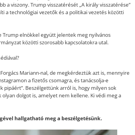
b a viszony. Trump visszatérését „A király visszatérése”
i a technológiai vezetők és a politikai vezetés közötti
e Trump elnökkel együtt jelentek meg nyilvános
mányzat közötti szorosabb kapcsolatokra utal.
médiával?
k Forgács Mariann-nal, de megkérdeztük azt is, mennyire
Instagramon a fizetős csomagra, és tanácsolja-e
 pipáért”. Beszélgettünk arról is, hogy milyen sok
k olyan dolgot is, amelyet nem kellene. Ki védi meg a
ségével hallgatható meg a beszélgetésünk.