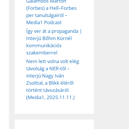
Galambos Márton
(Forbes) a Hell–Forbes
per tanulságairól –
Media1 Podcast
Így ver át a propaganda |
Interjú Bőhm Kornél
kommunikációs
szakemberrel
Nem lett volna volt elég
távolság a NER-től –
ez,
interjú Nagy Iván
Zsolttal, a Blikk éléről
éséhez
történt távozásáról
(Media1, 2025.11.11.)
et