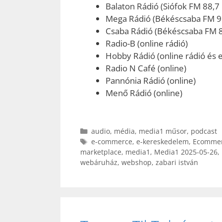
Balaton Rádió (Siófok FM 88,7
Mega Rádió (Békéscsaba FM 9
Csaba Rádió (Békéscsaba FM 
Radio-B (online rádió)
Hobby Rádió (online rádió és e
Radio N Café (online)
Pannónia Rádió (online)
Menő Rádió (online)
Kategória
audio
,
média
,
media1 műsor
,
podcast
Címkék
e-commerce
,
e-kereskedelem
,
Ecommer
marketplace
,
media1
,
Media1 2025-05-26
,
webáruház
,
webshop
,
zabari istván