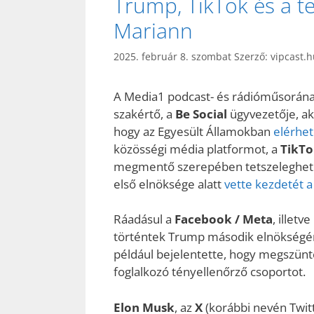
Trump, TikTok és a 
Mariann
2025. február 8. szombat
Szerző:
vipcast.
A Media1 podcast- és rádióműsorán
szakértő, a
Be Social
ügyvezetője, ak
hogy az Egyesült Államokban
elérhet
közösségi média platformot, a
TikTo
megmentő szerepében tetszeleghete
első elnöksége alatt
vette kezdetét a
Ráadásul a
Facebook / Meta
, illetve
történtek Trump második elnökségén
például bejelentette, hogy megszünte
foglalkozó tényellenőrző csoportot.
Elon Musk
, az
X
(korábbi nevén Twitt