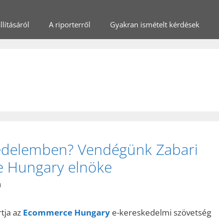
lításáról
A riporterről
Gyakran ismételt kérdések
kedelemben? Vendégünk Zabari
e Hungary elnöke
u
tja az
Ecommerce Hungary
e-kereskedelmi szövetség