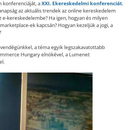
 konferenciáját, a
XXI. Ekereskedelmi konferenciát
.
manapság az aktuális trendek az online kereskedelem
z e-kereskedelembe? Ha igen, hogyan és milyen
a marketplace-ek kapcsán? Hogyan kezeljük a jogi, a
?
k vendégünkkel, a téma egyik legszakavatottabb
ommerce Hungary elnökével, a Lumenet
el.