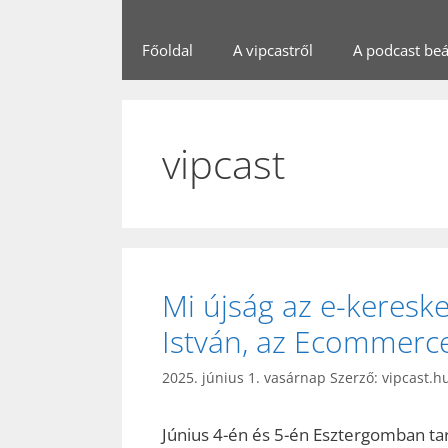
Főoldal
A vipcastről
A podcast beál
vipcast
Mi újság az e-keres
István, az Ecommerc
2025. június 1. vasárnap
Szerző:
vipcast.h
Június 4-én és 5-én Esztergomban tar