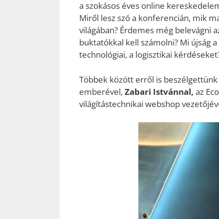
a szokásos éves online kereskedelem
Miről lesz szó a konferencián, mik 
világában? Érdemes még belevágni a
buktatókkal kell számolni? Mi újság 
technológiai, a logisztikai kérdéseket
Többek között erről is beszélgettün
emberével,
Zabari Istvánnal,
az Ec
világítástechnikai webshop vezetőjév