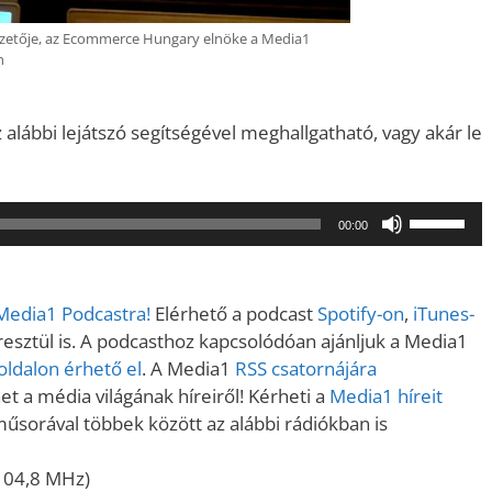
ezetője, az Ecommerce Hungary elnöke a Media1
n
1
z alábbi lejátszó segítségével meghallgatható, vagy akár le
A
00:00
hangerő
növeléséh
illetőleg
 Media1 Podcastra!
Elérhető a podcast
Spotify-on
,
iTunes-
csökkent
sztül is. A podcasthoz kapcsolódóan ajánljuk a Media1
a
ldalon érhető el
. A Media1
RSS csatornájára
Fel/Le
t a média világának híreiről! Kérheti a
Media1 híreit
billentyűk
műsorával többek között az alábbi rádiókban is
kell
használni.
104,8 MHz)