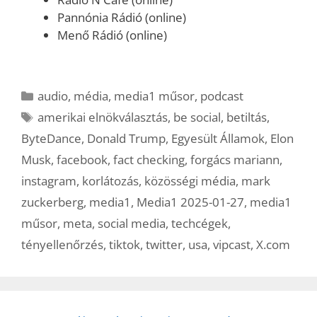
Pannónia Rádió (online)
Menő Rádió (online)
Kategória
audio
,
média
,
media1 műsor
,
podcast
Címkék
amerikai elnökválasztás
,
be social
,
betiltás
,
ByteDance
,
Donald Trump
,
Egyesült Államok
,
Elon
Musk
,
facebook
,
fact checking
,
forgács mariann
,
instagram
,
korlátozás
,
közösségi média
,
mark
zuckerberg
,
media1
,
Media1 2025-01-27
,
media1
műsor
,
meta
,
social media
,
techcégek
,
tényellenőrzés
,
tiktok
,
twitter
,
usa
,
vipcast
,
X.com