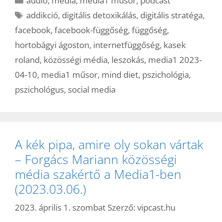
audio
,
média
,
media1 műsor
,
podcast
Címkék
addikció
,
digitális detoxikálás
,
digitális stratéga
,
facebook
,
facebook-függőség
,
függőség
,
hortobágyi ágoston
,
internetfüggőség
,
kasek
roland
,
közösségi média
,
leszokás
,
media1 2023-
04-10
,
media1 műsor
,
mind diet
,
pszichológia
,
pszichológus
,
social media
A kék pipa, amire oly sokan vártak
– Forgács Mariann közösségi
média szakértő a Media1-ben
(2023.03.06.)
2023. április 1. szombat
Szerző:
vipcast.hu