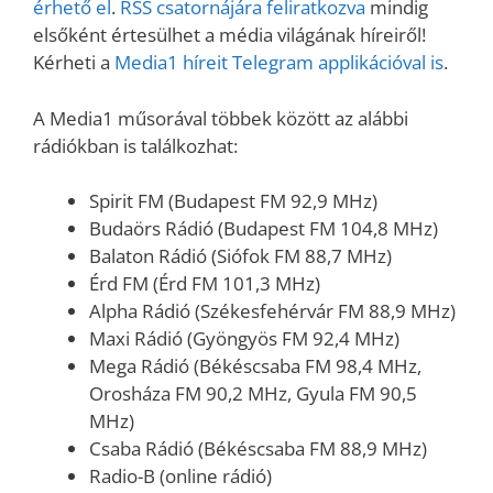
érhető el
.
RSS csatornájára feliratkozva
mindig
elsőként értesülhet a média világának híreiről!
Kérheti a
Media1 híreit Telegram applikációval is
.
A Media1 műsorával többek között az alábbi
rádiókban is találkozhat:
Spirit FM (Budapest FM 92,9 MHz)
Budaörs Rádió (Budapest FM 104,8 MHz)
Balaton Rádió (Siófok FM 88,7 MHz)
Érd FM (Érd FM 101,3 MHz)
Alpha Rádió (Székesfehérvár FM 88,9 MHz)
Maxi Rádió (Gyöngyös FM 92,4 MHz)
Mega Rádió (Békéscsaba FM 98,4 MHz,
Orosháza FM 90,2 MHz, Gyula FM 90,5
MHz)
Csaba Rádió (Békéscsaba FM 88,9 MHz)
Radio-B (online rádió)