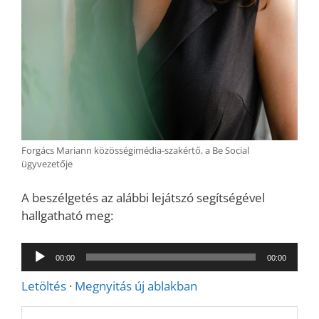
Forgács Mariann közösségimédia-szakértő, a Be Social
ügyvezetője
A beszélgetés az alábbi lejátszó segítségével
hallgatható meg:
Audió
00:00
00:00
lejátszó
Letöltés
·
Megnyitás új ablakban