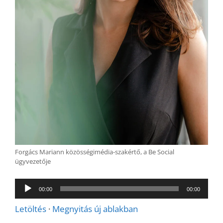
Forgács Mariann közösségimédia-szakértő, a Be Social
ügyvezetője
Audió
00:00
00:00
lejátszó
Letöltés
·
Megnyitás új ablakban