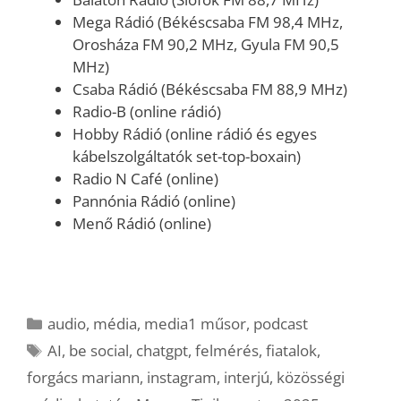
Mega Rádió (Békéscsaba FM 98,4 MHz,
Orosháza FM 90,2 MHz, Gyula FM 90,5
MHz)
Csaba Rádió (Békéscsaba FM 88,9 MHz)
Radio-B (online rádió)
Hobby Rádió (online rádió és egyes
kábelszolgáltatók set-top-boxain)
Radio N Café (online)
Pannónia Rádió (online)
Menő Rádió (online)
Kategória
audio
,
média
,
media1 műsor
,
podcast
Címkék
AI
,
be social
,
chatgpt
,
felmérés
,
fiatalok
,
forgács mariann
,
instagram
,
interjú
,
közösségi