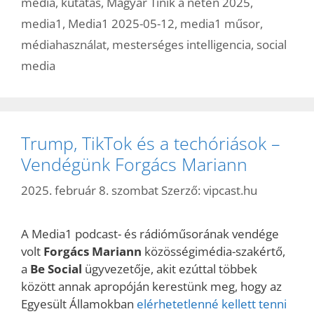
média
,
kutatás
,
Magyar Tinik a neten 2025
,
media1
,
Media1 2025-05-12
,
media1 műsor
,
médiahasználat
,
mesterséges intelligencia
,
social
media
Trump, TikTok és a techóriások –
Vendégünk Forgács Mariann
2025. február 8. szombat
Szerző:
vipcast.hu
A Media1 podcast- és rádióműsorának vendége
volt
Forgács Mariann
közösségimédia-szakértő,
a
Be Social
ügyvezetője, akit ezúttal többek
között annak apropóján kerestünk meg, hogy az
Egyesült Államokban
elérhetetlenné kellett tenni