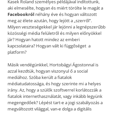
Kasek Roland személyes példájával indítottunk,
aki elmesélte, hogyan és miért törölte le magát a
Facebookról
néhány éve és hogyan változott
meg az élete azután, hogy lejött a „szerről”.
Milyen veszteségekkel jár lejönni a legnépszerűbb
közösségi média felületről és milyen előnyökkel
jár? Hogyan hatott mindez az emberi
kapcsolataira? Hogyan vált ki függőséget a
platform?
Másik vendégünkkel, Hortobágyi Ágostonnal is
azzal kezdtük, hogyan viszonyul ő a social
mediához. Szóba került a fiatalok
médiatudatossága, és hogy szerinte mi a helyes
irány. Az, hogy a szülők szoftverrel korlátozzák a
fiatalok internethasználatát, vagy inkább legyünk
megengedőek? Lépést tart-e a jogi szabályozás a
megváltozott világgal, van-e dolga a digitális