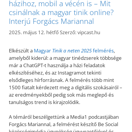
házihoz, mobil a vécén is – Mit
csinálnak a magyar tinik online?
Interjú Forgács Mariannal
2025. május 12. hétfő
Szerző:
vipcast.hu
Elkészült a
Magyar
Tinik a neten 2025
felmérés
,
amelyből kiderül: a magyar tinédzserek többsége
már a ChatGPT-t használja a házi feladatok
elkészítéséhez, és az Instagramot tekinti
elsődleges hírforrásnak. A felmérés több mint
1500 fiatalt kérdezett meg a digitális szokásairól –
az eredményekből pedig sok más meglepő és
tanulságos trend is kirajzolódik.
A témáról beszélgettünk a Media1 podcastjában
Forgács Mariannal, a felmérést készítő Be Social
közösségimédia-ügynökség ügyvezetőjével és