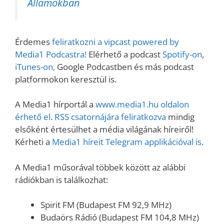
Államokban
Érdemes
feliratkozni a vipcast powered by
Media1 Podcastra!
Elérhető a podcast
Spotify-on
,
iTunes-on,
Google Podcastben és más podcast
platformokon keresztül is.
A Media1 hírportál a
www.media1.hu oldalon
érhető el
.
RSS csatornájára feliratkozva
mindig
elsőként értesülhet a média világának híreiről!
Kérheti a
Media1 híreit Telegram applikációval is
.
A Media1 műsorával többek között az alábbi
rádiókban is találkozhat:
Spirit FM (Budapest FM 92,9 MHz)
Budaörs Rádió (Budapest FM 104,8 MHz)