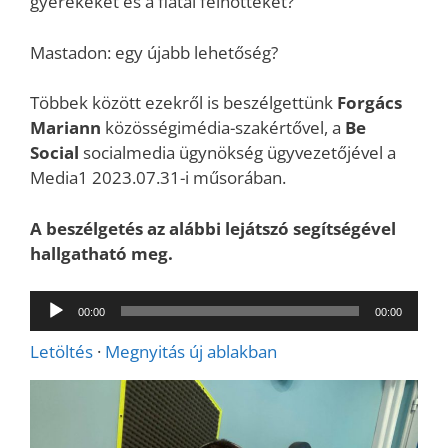
gyerekeket és a fiatal felnőtteket?
Mastadon: egy újabb lehetőség?
Többek között ezekről is beszélgettünk
Forgács
Mariann
közösségimédia-szakértővel, a
Be
Social
socialmedia ügynökség ügyvezetőjével a
Media1 2023.07.31-i műsorában.
A beszélgetés az alábbi lejátszó segítségével
hallgatható meg.
Audió
00:00
00:00
lejátszó
Letöltés
·
Megnyitás új ablakban