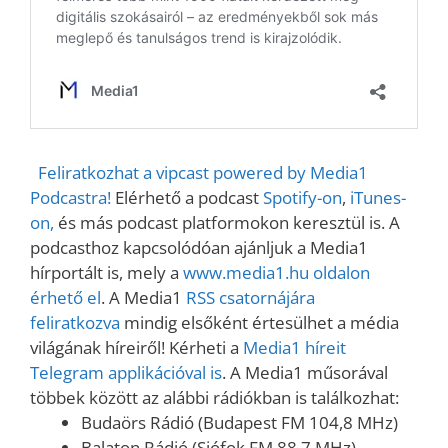
Feliratkozhat a vipcast powered by Media1
Podcastra!
Elérhető a podcast
Spotify-on
,
iTunes-
on,
és más podcast platformokon keresztül is. A
podcasthoz kapcsolódóan ajánljuk a Media1
hírportált is, mely a
www.media1.hu oldalon
érhető el
. A Media1
RSS csatornájára
feliratkozva
mindig elsőként értesülhet a média
világának híreiről! Kérheti a
Media1 híreit
Telegram applikációval is
. A Media1 műsorával
többek között az alábbi rádiókban is találkozhat:
Budaörs Rádió (Budapest FM 104,8 MHz)
Balaton Rádió (Siófok FM 88,7 MHz)