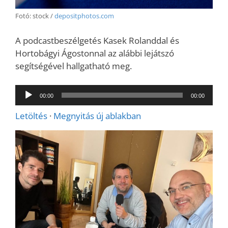
Fotó: stock /
depositphotos.com
A podcastbeszélgetés Kasek Rolanddal és
Hortobágyi Ágostonnal az alábbi lejátszó
segítségével hallgatható meg.
Audió
00:00
00:00
lejátszó
Letöltés
·
Megnyitás új ablakban