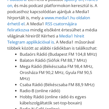
on,
és más podcast platformokon keresztül is. A
podcasthoz kapcsolódóan ajánljuk a Media1
hírportált is, mely a
www.media1.hu oldalon
érhető el
. A Media1
RSS csatornájára
feliratkozva
mindig elsőként értesülhet a média
világának híreiről! Kérheti a
Media1 híreit
Telegram applikációval is
. A Media1 műsorával
többek között az alábbi rádiókban is találkozhat:
Budaörs Rádió (Budapest FM 104,8 MHz)
Balaton Rádió (Siófok FM 88,7 MHz)
Mega Rádió (Békéscsaba FM 98,4 MHz,
Orosháza FM 90,2 MHz, Gyula FM 90,5
MHz)
Csaba Rádió (Békéscsaba FM 88,9 MHz)
Radio-B (online rádió)
Hobby Rádió (online rádió és egyes
kábelszolgáltatók set-top-boxain)
Radio N Café (online)