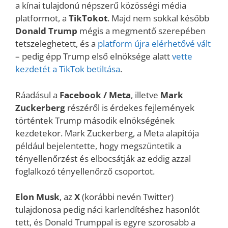
a kínai tulajdonú népszerű közösségi média
platformot, a
TikTokot
. Majd nem sokkal később
Donald Trump
mégis a megmentő szerepében
tetszeleghetett, és a
platform újra elérhetővé vált
– pedig épp Trump első elnöksége alatt
vette
kezdetét a TikTok betiltása
.
Ráadásul a
Facebook / Meta
, illetve
Mark
Zuckerberg
részéről is érdekes fejlemények
történtek Trump második elnökségének
kezdetekor. Mark Zuckerberg, a Meta alapítója
például bejelentette, hogy megszüntetik a
tényellenőrzést és elbocsátják az eddig azzal
foglalkozó tényellenőrző csoportot.
Elon Musk
, az
X
(korábbi nevén Twitter)
tulajdonosa pedig náci karlendítéshez hasonlót
tett, és Donald Trumppal is egyre szorosabb a