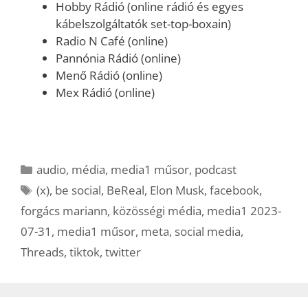
Hobby Rádió (online rádió és egyes
kábelszolgáltatók set-top-boxain)
Radio N Café (online)
Pannónia Rádió (online)
Menő Rádió (online)
Mex Rádió (online)
Kategória
audio
,
média
,
media1 műsor
,
podcast
Címkék
(x)
,
be social
,
BeReal
,
Elon Musk
,
facebook
,
forgács mariann
,
közösségi média
,
media1 2023-
07-31
,
media1 műsor
,
meta
,
social media
,
Threads
,
tiktok
,
twitter