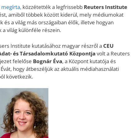
 megírta,
közzétették a legfrissebb
Reuters Institute
tést, amiből többek között kiderül, mely médiumokat
 és a világ más országaiban élők, illetve hogyan
a világ különféle részein.
rs Institute kutatásához magyar részről a
CEU
dat​- és Társadalomkutató Központja
volt a Reuters
jezet felelőse
Bognár Éva
, a Központ kutatója és
vát, hogy átbeszéljük az aktuális médiahasználati
ól következik.