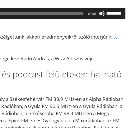
A
00:00
hangerő
növeléséh
illetőleg
eszélgettünk, akkori eredményeikről szóló interjúnk
itt
csökkent
a
Fel/Le
e lesz Radó András, a Wizz Air szóvivője.
billentyűk
kell
és podcast felületeken hallható
használni.
ly a Székesfehérvár FM 88,9 MHz-en az Alpha Rádióban;
Rádióban, a Gyula FM 90,5 MHz-en a Gyula Rádióban, a
 Rádióban, a Békéscsaba FM 98,4 MHz-en a Mega
n a Spirit FM-en és Gyöngyösön a Maxirádióban az FM
s a jelenleg csak neten elérhető Pannónia Rádióban is