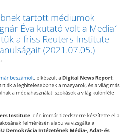
ebbnek tartott médiumok
nár Éva kutató volt a Media1
k a friss Reuters Institute
anulságait (2021.07.05.)
u
 már beszámolt
, elkészült a
Digital News Report
,
rtják a leghitelesebbnek a magyarok, és a világ más
ulnak a médiahasználati szokások a világ különféle
ers Institute
idén immár tizedszerre készítette el a
lakosának felmérésén alapulva vizsgálta a
U Demokrácia Intézetének Média-, Adat​- és