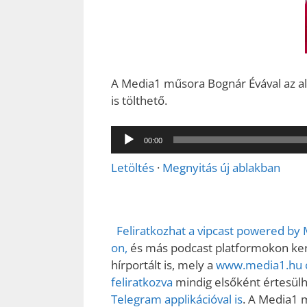
A Media1 műsora Bognár Évával az aláb
is tölthető.
Audió
00:00
lejátszó
Letöltés
·
Megnyitás új ablakban
Feliratkozhat a vipcast powered by
on,
és más podcast platformokon kere
hírportált is, mely a
www.media1.hu o
feliratkozva
mindig elsőként értesülhe
Telegram applikációval is
. A Media1 