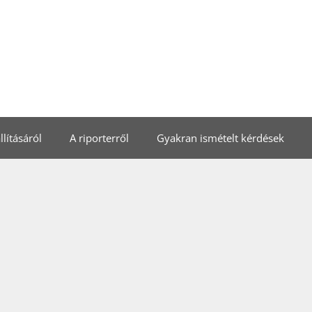
lításáról
A riporterről
Gyakran ismételt kérdések