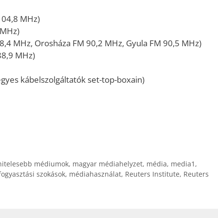
104,8 MHz)
 MHz)
8,4 MHz, Orosháza FM 90,2 MHz, Gyula FM 90,5 MHz)
88,9 MHz)
gyes kábelszolgáltatók set-top-boxain)
hitelesebb médiumok
,
magyar médiahelyzet
,
média
,
media1
,
ogyasztási szokások
,
médiahasználat
,
Reuters Institute
,
Reuters