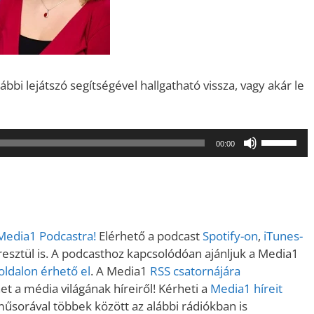
bi lejátszó segítségével hallgatható vissza, vagy akár le
A
00:00
hangerő
növeléséh
illetőleg
csökkent
a
 Media1 Podcastra!
Elérhető a podcast
Spotify-on
,
iTunes-
Fel/Le
sztül is. A podcasthoz kapcsolódóan ajánljuk a Media1
billentyűk
ldalon érhető el
. A Media1
RSS csatornájára
kell
t a média világának híreiről! Kérheti a
Media1 híreit
használni.
műsorával többek között az alábbi rádiókban is