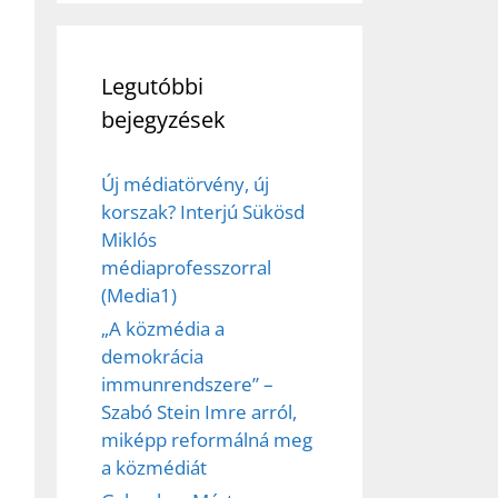
Legutóbbi
bejegyzések
Új médiatörvény, új
korszak? Interjú Sükösd
Miklós
médiaprofesszorral
ez,
(Media1)
„A közmédia a
éséhez
demokrácia
immunrendszere” –
Szabó Stein Imre arról,
et
miképp reformálná meg
a közmédiát