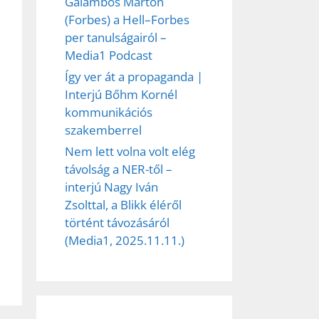
Galambos Márton
(Forbes) a Hell–Forbes
per tanulságairól –
Media1 Podcast
Így ver át a propaganda |
Interjú Bőhm Kornél
kommunikációs
szakemberrel
Nem lett volna volt elég
távolság a NER-től –
interjú Nagy Iván
Zsolttal, a Blikk éléről
történt távozásáról
(Media1, 2025.11.11.)