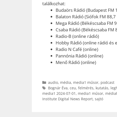
találkozhat:
Budaörs Rádió (Budapest FM 
Balaton Rádió (Siófok FM 88,7
Mega Rádió (Békéscsaba FM 9
Csaba Rádió (Békéscsaba FM 
Radio-B (online rádió)
Hobby Rádió (online rádió és e
Radio N Café (online)
Pannónia Rádió (online)
Menő Rádió (online)
Kategória
audio
,
média
,
media1 műsor
,
podcast
Címkék
Bognár Éva
,
ceu
,
felmérés
,
kutatás
,
leg
media1 2024-07-01
,
media1 műsor
,
médiaf
Institute Digital News Report
,
sajtó