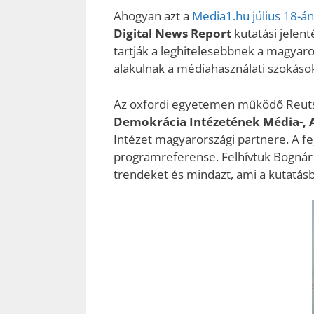
Ahogyan azt a
Media1.hu július 18-án
Digital News Report
kutatási jelen
tartják a leghitelesebbnek a magyarok
alakulnak a médiahasználati szokások 
Az oxfordi egyetemen működő Reutse
Demokrácia Intézetének Média-, A
Intézet magyarországi partnere. A fe
programreferense. Felhívtuk Bognár É
trendeket és mindazt, ami a kutatásb