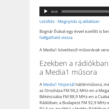
Audió
00:00
lejátszó
Letöltés
·
Megnyitás új ablakban
Bognár Évával egy évvel ezelőtt is b
hallgatható vissza
.
A Media1 következő műsorának vendég
Ezekben a rádiókban 
a Media1 műsora
A
Media1 hírportál
háttérműsora, me
az Orosháza FM 90,2 MHz-en a Mega 
Békéscsaba FM 88,9 MHz-en a Csaba
Rádióban; a Budapest FM 92,9 MHz-e
92,4-en, továbbá a Hobby Rádióban é