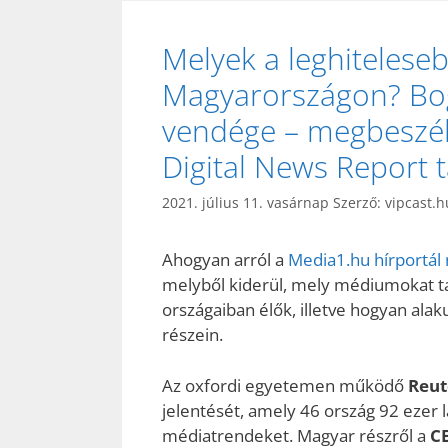
Melyek a leghiteles
Magyarországon? Bog
vendége – megbeszéltü
Digital News Report t
2021. július 11. vasárnap
Szerző:
vipcast.h
Ahogyan arról a
Media1.hu hírportál
melyből kiderül, mely médiumokat ta
országaiban élők, illetve hogyan alak
részein.
Az oxfordi egyetemen működő
Reut
jelentését, amely 46 ország 92 ezer 
médiatrendeket. Magyar részről a
CE