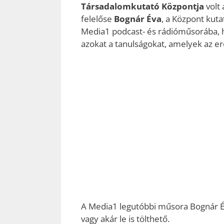
Társadalomkutató Központja
volt 
felelőse
Bognár Éva
, a Központ kut
Media1 podcast- és rádióműsorába, h
azokat a tanulságokat, amelyek az 
A Media1 legutóbbi műsora Bognár Éváv
vagy akár le is tölthető.