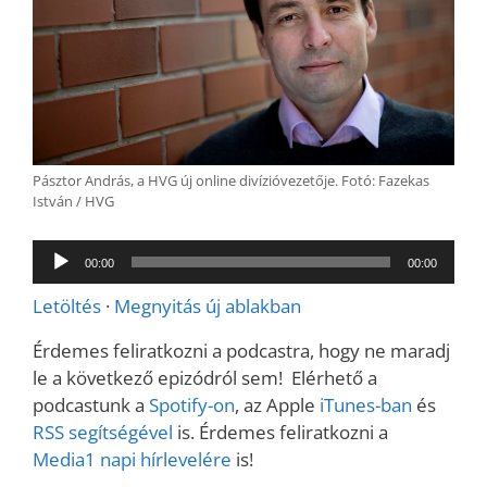
Pásztor András, a HVG új online divízióvezetője. Fotó: Fazekas
István / HVG
Audió
00:00
00:00
lejátszó
Letöltés
·
Megnyitás új ablakban
Érdemes feliratkozni a podcastra, hogy ne maradj
le a következő epizódról sem! Elérhető a
podcastunk a
Spotify-on
, az Apple
iTunes-ban
és
RSS segítségével
is. Érdemes feliratkozni a
Media1 napi hírlevelére
is!