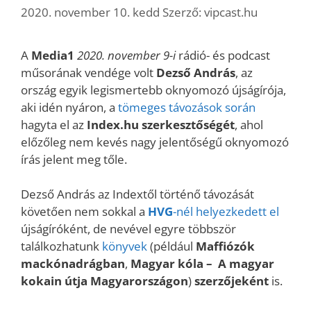
2020. november 10. kedd
Szerző:
vipcast.hu
A
Media1
2020. november 9-i
rádió- és podcast
műsorának vendége volt
Dezső András
, az
ország egyik legismertebb oknyomozó újságírója,
aki idén nyáron, a
tömeges távozások során
hagyta el az
Index.hu szerkesztőségét
, ahol
előzőleg nem kevés nagy jelentőségű oknyomozó
írás jelent meg tőle.
Dezső András az Indextől történő távozását
követően nem sokkal a
HVG
-nél helyezkedett el
újságíróként, de nevével egyre többször
találkozhatunk
könyvek
(például
Maffiózók
mackónadrágban
,
Magyar kóla – A magyar
kokain útja Magyarországon
)
szerzőjeként
is.