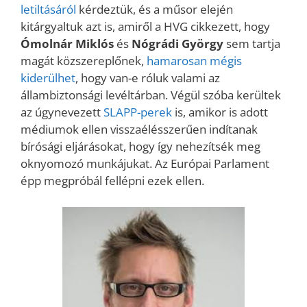
letiltásáról
kérdeztük, és a műsor elején
kitárgyaltuk azt is, amiről a HVG cikkezett, hogy
Ómolnár Miklós
és
Nógrádi György
sem tartja
magát közszereplőnek,
hamarosan mégis
kiderülhet
, hogy van-e róluk valami az
állambiztonsági levéltárban. Végül szóba kerültek
az úgynevezett
SLAPP-perek
is, amikor is adott
médiumok ellen visszaélésszerűen indítanak
bírósági eljárásokat, hogy így nehezítsék meg
oknyomozó munkájukat. Az Európai Parlament
épp megpróbál fellépni ezek ellen.