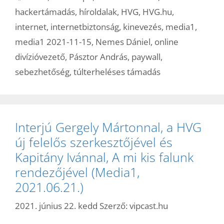
hackertámadás
,
híroldalak
,
HVG
,
HVG.hu
,
internet
,
internetbiztonság
,
kinevezés
,
media1
,
media1 2021-11-15
,
Nemes Dániel
,
online
divízióvezető
,
Pásztor András
,
paywall
,
sebezhetőség
,
túlterheléses támadás
Interjú Gergely Mártonnal, a HVG
új felelős szerkesztőjével és
Kapitány Ivánnal, A mi kis falunk
rendezőjével (Media1,
2021.06.21.)
2021. június 22. kedd
Szerző:
vipcast.hu