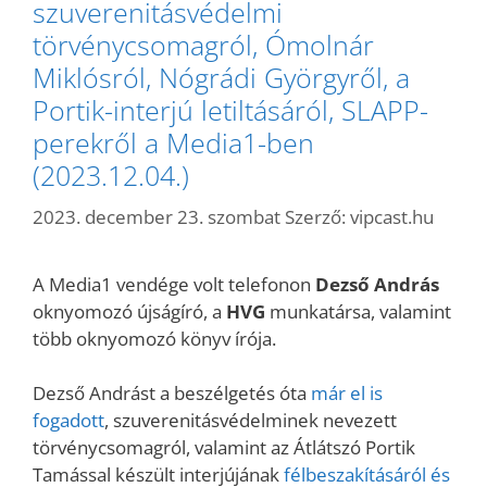
szuverenitásvédelmi
törvénycsomagról, Ómolnár
Miklósról, Nógrádi Györgyről, a
Portik-interjú letiltásáról, SLAPP-
perekről a Media1-ben
(2023.12.04.)
2023. december 23. szombat
Szerző:
vipcast.hu
A Media1 vendége volt telefonon
Dezső András
oknyomozó újságíró, a
HVG
munkatársa, valamint
több oknyomozó könyv írója.
Dezső Andrást a beszélgetés óta
már el is
fogadott
, szuverenitásvédelminek nevezett
törvénycsomagról, valamint az Átlátszó Portik
Tamással készült interjújának
félbeszakításáról és