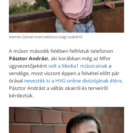
Nemes Dániel internetbiztonsági szakértő
A műsor második felében felhívtuk telefonon
Pásztor András
t, aki korábban még az Mfor
ügyvezetőjeként
volt a Media1 műsorainak
a
vendége, most viszont éppen a felvétel előtt pár
órával
nevezték ki a HVG online divíziójának élére.
Pásztor Andrást a váltás okairól és terveiről
kérdeztük.