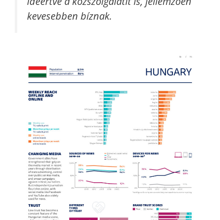
ideértve a közszolgálatit is, jellemzően
kevesebben bíznak.