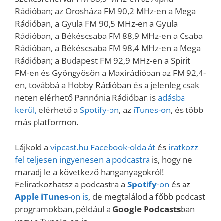
Rádióban; az Orosháza FM 90,2 MHz-en a Mega
Rádióban, a Gyula FM 90,5 MHz-en a Gyula
Rádióban, a Békéscsaba FM 88,9 MHz-en a Csaba
Rádióban, a Békéscsaba FM 98,4 MHz-en a Mega
Rádióban; a Budapest FM 92,9 MHz-en a Spirit
FM-en és Gyöngyösön a Maxirádióban az FM 92,4-
en, továbbá a Hobby Rádióban és a jelenleg csak
neten elérhető Pannónia Rádióban is
adásba
kerül,
elérhető a
Spotify-on
, az
iTunes-on
, és több
más platformon.
Lájkold a
vipcast.
hu Facebook-oldalát
és
iratkozz
fel teljesen ingyenesen a podcastra
is, hogy ne
maradj le a következő hanganyagokról!
Feliratkozhatsz a podcastra a
Spotify
-on
és az
Apple iTunes
-on is
, de megtalálod a főbb podcast
programokban, például a
Google Podcasts
ban