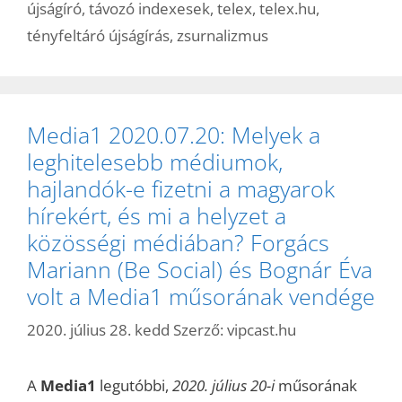
újságíró
,
távozó indexesek
,
telex
,
telex.hu
,
tényfeltáró újságírás
,
zsurnalizmus
Media1 2020.07.20: Melyek a
leghitelesebb médiumok,
hajlandók-e fizetni a magyarok
hírekért, és mi a helyzet a
közösségi médiában? Forgács
Mariann (Be Social) és Bognár Éva
volt a Media1 műsorának vendége
2020. július 28. kedd
Szerző:
vipcast.hu
A
Media1
legutóbbi,
2020. július 20-i
műsorának