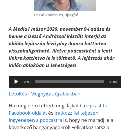
Dezső András író, újságíró
A Media1 műsor 2020. november 9-i adása és
benne a Dezső Andrással készült interjú
az
alábbi lejátszón lévő play ikonra kattintva
visszahallgatható, illetve podcastként a lenti
linkre kattintva le is tölthető. A lejátszás akár
külön ablakban is lehetséges!
Audió
00:00
00:00
lejátszó
Letöltés
·
Megnyitás új ablakban
Ha még nem tetted meg, lájkold a
vipcast.
hu
Facebook-oldalát
és
iratkozz fel teljesen
ingyenesen a podcastra
is, hogy ne maradj le a
következő hanganyagokról! Feliratkozhatsz a