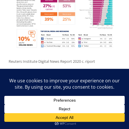
Reuters Institute Digital News Report 2020 c. riport
(A kutatás még az
Index.hu körüli helyzet
kirobbanása
előtt készült.)
Bognár Évával és Forgács Mariannal átbeszéltük
a műsorban a kutatások tanulságait, és néhány
aktualitásról is szó esett a műsorban, mely az
alábbi lejátszó segítségével visszahallgatható,
illetve podcastként a lenti linkre kattintva le is