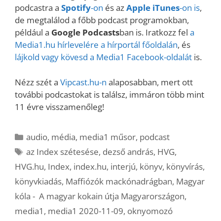
podcastra a
Spotify
-on
és az
Apple iTunes
-on is
,
de megtalálod a főbb podcast programokban,
például a
Google Podcasts
ban is. Iratkozz fel
a
Media1.hu hírlevelére a hírportál főoldalán
, és
lájkold vagy kövesd a Media1 Facebook-oldalát
is.
Nézz szét a
Vipcast.hu-n
alaposabban, mert ott
további podcastokat is találsz, immáron több mint
11 évre visszamenőleg!
Kategória
audio
,
média
,
media1 műsor
,
podcast
Címkék
az Index szétesése
,
dezső andrás
,
HVG
,
HVG.hu
,
Index
,
index.hu
,
interjú
,
könyv
,
könyvírás
,
könyvkiadás
,
Maffiózók mackónadrágban
,
Magyar
kóla - A magyar kokain útja Magyarországon
,
media1
,
media1 2020-11-09
,
oknyomozó