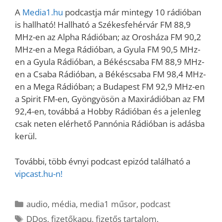
A
Media1.hu
podcastja már mintegy 10 rádióban
is hallható! Hallható a Székesfehérvár FM 88,9
MHz-en az Alpha Rádióban; az Orosháza FM 90,2
MHz-en a Mega Rádióban, a Gyula FM 90,5 MHz-
en a Gyula Rádióban, a Békéscsaba FM 88,9 MHz-
en a Csaba Rádióban, a Békéscsaba FM 98,4 MHz-
en a Mega Rádióban; a Budapest FM 92,9 MHz-en
a Spirit FM-en, Gyöngyösön a Maxirádióban az FM
92,4-en, továbbá a Hobby Rádióban és a jelenleg
csak neten elérhető Pannónia Rádióban is adásba
kerül.
További, több évnyi podcast epizód található a
vipcast.hu-n!
Kategória
audio
,
média
,
media1 műsor
,
podcast
Címkék
DDos
,
fizetőkapu
,
fizetős tartalom
,