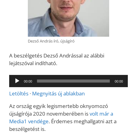
Dezső András író, újságíró
A beszélgetés Dezső Andrással az alábbi
lejátszóval indítható.
Audió
00:00
00:00
lejátszó
Letöltés
·
Megnyitás új ablakban
Az ország egyik legismertebb oknyomozó
újságírója 2020 novemberében is
volt már a
Media1 vendége
. Érdemes meghallgatni azt a
beszélgetést is.