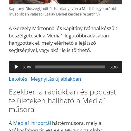
Kapitány-Diószegi Judit és Kapitány Iván a Media1 egy korábbi
műsorában válaszol Szalay Dániel kérdéseire (archív)
A Gergely Mártonnal és Kapitány Ivánnal készült
beszélgetések a Media1 legutóbbi adásában
hangzottak el, mely elérhető a lejátszó
segítségével, vagy akár le is tölthető.
Audió
00:00
00:00
lejátszó
Letöltés
·
Megnyitás új ablakban
Ezekben a rádiókban és podcast
felületeken hallható a Media1
műsora
A
Media1 hírportál
háttérműsora, mely a
Székesfehérvár FM 88,9 MHz-en az Alpha