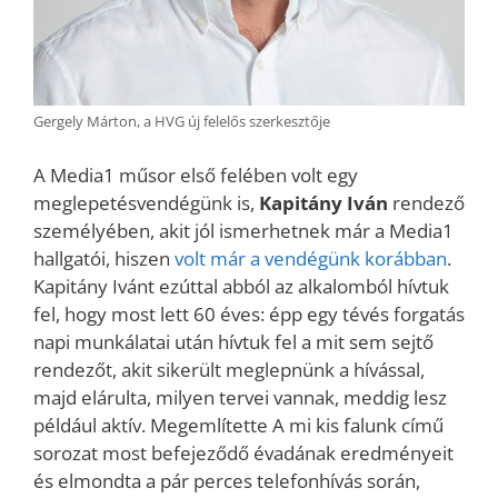
Gergely Márton, a HVG új felelős szerkesztője
A Media1 műsor első felében volt egy
meglepetésvendégünk is,
Kapitány Iván
rendező
személyében, akit jól ismerhetnek már a Media1
hallgatói, hiszen
volt már a vendégünk korábban
.
Kapitány Ivánt ezúttal abból az alkalomból hívtuk
fel, hogy most lett 60 éves: épp egy tévés forgatás
napi munkálatai után hívtuk fel a mit sem sejtő
rendezőt, akit sikerült meglepnünk a hívással,
majd elárulta, milyen tervei vannak, meddig lesz
például aktív. Megemlítette A mi kis falunk című
sorozat most befejeződő évadának eredményeit
és elmondta a pár perces telefonhívás során,