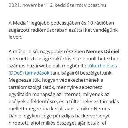
2021. november 16. kedd
Szerző:
vipcast.hu
A Media1 legújabb podcastjában és 10 rádióban
sugárzott rádióműsorában ezúttal két vendégünk
is volt.
A műsor első, nagyobbik részében
Nemes Dániel
internetbiztonsági szakértővel az elmúlt hetekben
számos hazai weboldalt megbénító
túlterheléses
(DDoS) támadások
tanulságairól beszélgettünk.
Megbeszéltük, hogyan védekezhetnének a
tartalomszolgáltatók, mennyire sebezhető
egyáltalán manapság az internet, milyenek az
esélyek a felderítésre, és a túlterheléses támadás
mellett még szóba került az is, amikor Nemes
Dániel egykori cége pénzdíjas hackerversenyt
hirdetett, ahol milliós összeget ajánlottak fel