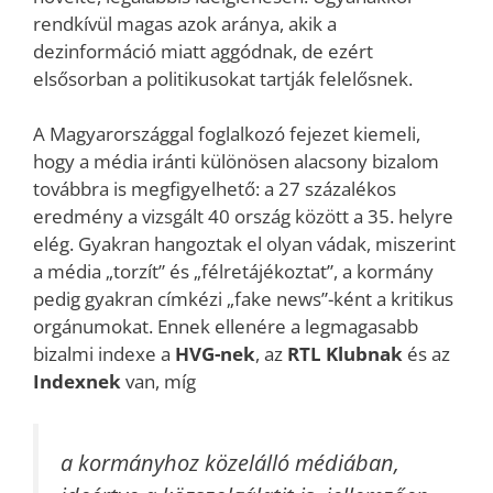
rendkívül magas azok aránya, akik a
dezinformáció miatt aggódnak, de ezért
elsősorban a politikusokat tartják felelősnek.
A Magyarországgal foglalkozó fejezet kiemeli,
hogy a média iránti különösen alacsony bizalom
továbbra is megfigyelhető: a 27 százalékos
eredmény a vizsgált 40 ország között a 35. helyre
elég. Gyakran hangoztak el olyan vádak, miszerint
a média „torzít” és „félretájékoztat”, a kormány
pedig gyakran címkézi „fake news”-ként a kritikus
orgánumokat. Ennek ellenére a legmagasabb
bizalmi indexe a
HVG-nek
, az
RTL Klubnak
és az
Indexnek
van, míg
a kormányhoz közelálló médiában,