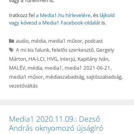
vagy a TuneIn-en is.
Iratkozz fel
a Media1.hu hírlevelére
, és
lájkold
vagy kövesd a Media1 Facebook-oldalát
is.
Kategória
audio
,
média
,
media1 műsor
,
podcast
Címkék
A mi kis falunk
,
felelős szerkesztő
,
Gergely
Márton
,
HA-LCI
,
HVG
,
interjú
,
Kapitány Iván
,
MALÉV
,
média
,
media1
,
media1 2021-06-21
,
media1 műsor
,
médiaszabadság
,
sajtószabadság
,
vezetőváltás
Media1 2020.11.09.: Dezső
András oknyomozó újságíró