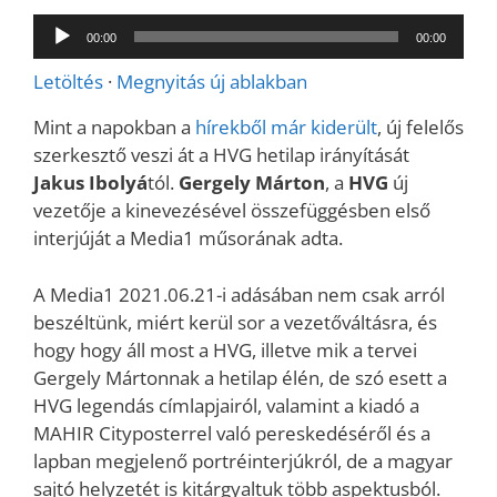
Audió
00:00
00:00
lejátszó
Letöltés
·
Megnyitás új ablakban
Mint a napokban a
hírekből már kiderült
, új felelős
szerkesztő veszi át a HVG hetilap irányítását
Jakus Ibolyá
tól.
Gergely Márton
, a
HVG
új
vezetője a kinevezésével összefüggésben első
interjúját a Media1 műsorának adta.
A Media1 2021.06.21-i adásában nem csak arról
beszéltünk, miért kerül sor a vezetőváltásra, és
hogy hogy áll most a HVG, illetve mik a tervei
Gergely Mártonnak a hetilap élén, de szó esett a
HVG legendás címlapjairól, valamint a kiadó a
MAHIR Cityposterrel való pereskedéséről és a
lapban megjelenő portréinterjúkról, de a magyar
sajtó helyzetét is kitárgyaltuk több aspektusból.