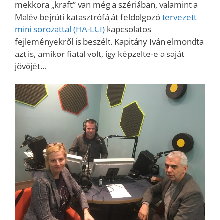
mekkora „kraft” van még a szériában, valamint a
Malév bejrúti katasztrófáját feldolgozó
tervezett
mini sorozattal (HA-LCI)
kapcsolatos
fejleményekről is beszélt. Kapitány Iván elmondta
azt is, amikor fiatal volt, így képzelte-e a saját
jövőjét…