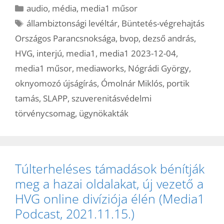
Kategória
audio
,
média
,
media1 műsor
Címkék
állambiztonsági levéltár
,
Büntetés-végrehajtás
Országos Parancsnoksága
,
bvop
,
dezső andrás
,
HVG
,
interjú
,
media1
,
media1 2023-12-04
,
media1 műsor
,
mediaworks
,
Nógrádi György
,
oknyomozó újságírás
,
Ómolnár Miklós
,
portik
tamás
,
SLAPP
,
szuverenitásvédelmi
törvénycsomag
,
ügynökakták
Túlterheléses támadások bénítják
meg a hazai oldalakat, új vezető a
HVG online divíziója élén (Media1
Podcast, 2021.11.15.)