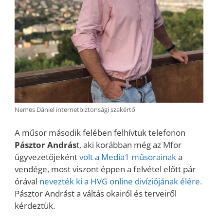
Nemes Dániel internetbiztonsági szakértő
A műsor második felében felhívtuk telefonon
Pásztor András
t, aki korábban még az Mfor
ügyvezetőjeként
volt a Media1 műsorainak
a
vendége, most viszont éppen a felvétel előtt pár
órával
nevezték ki a HVG online divíziójának élére.
Pásztor Andrást a váltás okairól és terveiről
kérdeztük.