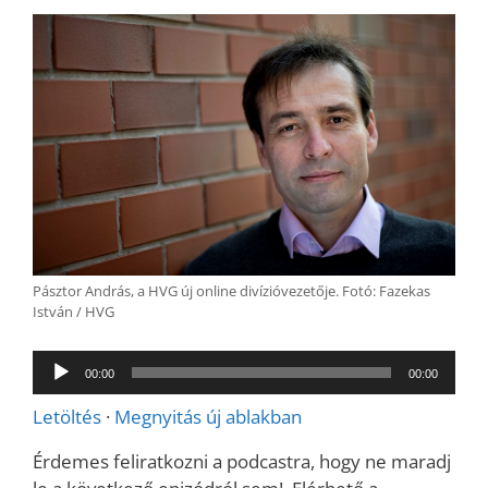
Pásztor András, a HVG új online divízióvezetője. Fotó: Fazekas
István / HVG
Audió
00:00
00:00
lejátszó
Letöltés
·
Megnyitás új ablakban
Érdemes feliratkozni a podcastra, hogy ne maradj