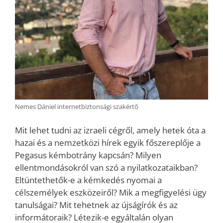
Nemes Dániel internetbiztonsági szakértő
Mit lehet tudni az izraeli cégről, amely hetek óta a
hazai és a nemzetközi hírek egyik főszereplője a
Pegasus kémbotrány kapcsán? Milyen
ellentmondásokról van szó a nyilatkozataikban?
Eltüntethetők-e a kémkedés nyomai a
célszemélyek eszközeiről? Mik a megfigyelési ügy
tanulságai? Mit tehetnek az újságírók és az
informátoraik? Létezik-e egyáltalán olyan