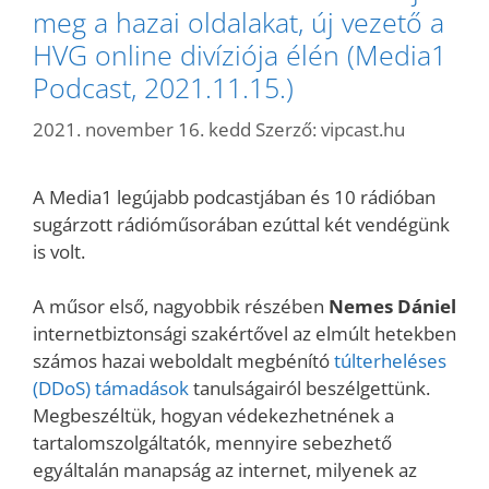
meg a hazai oldalakat, új vezető a
HVG online divíziója élén (Media1
Podcast, 2021.11.15.)
2021. november 16. kedd
Szerző:
vipcast.hu
A Media1 legújabb podcastjában és 10 rádióban
sugárzott rádióműsorában ezúttal két vendégünk
is volt.
A műsor első, nagyobbik részében
Nemes Dániel
internetbiztonsági szakértővel az elmúlt hetekben
számos hazai weboldalt megbénító
túlterheléses
(DDoS) támadások
tanulságairól beszélgettünk.
Megbeszéltük, hogyan védekezhetnének a
tartalomszolgáltatók, mennyire sebezhető
egyáltalán manapság az internet, milyenek az