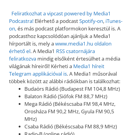
Feliratkozhat a vipcast powered by Media1
Podcastra!
Elérhető a podcast
Spotify-on
,
iTunes-
on,
és más podcast platformokon keresztül is. A
podcasthoz kapcsolódóan ajánljuk a Media1
hírportált is, mely a
www.media1.hu oldalon
érhető el
. A Media1
RSS csatornájára
feliratkozva
mindig elsőként értesülhet a média
világának híreiről! Kérheti a
Media1 híreit
Telegram applikációval is
. A Media1 műsorával
többek között az alábbi rádiókban is találkozhat:
Budaörs Rádió (Budapest FM 104,8 MHz)
Balaton Rádió (Siófok FM 88,7 MHz)
Mega Rádió (Békéscsaba FM 98,4 MHz,
Orosháza FM 90,2 MHz, Gyula FM 90,5
MHz)
Csaba Rádió (Békéscsaba FM 88,9 MHz)
Radio-B (online rádió)