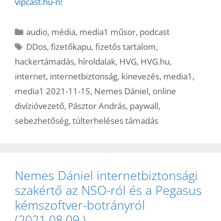
vipcast.hu-n!
Kategória
audio
,
média
,
media1 műsor
,
podcast
Címkék
DDos
,
fizetőkapu
,
fizetős tartalom
,
hackertámadás
,
híroldalak
,
HVG
,
HVG.hu
,
internet
,
internetbiztonság
,
kinevezés
,
media1
,
media1 2021-11-15
,
Nemes Dániel
,
online
divízióvezető
,
Pásztor András
,
paywall
,
sebezhetőség
,
túlterheléses támadás
Nemes Dániel internetbiztonsági
szakértő az NSO-ról és a Pegasus
kémszoftver-botrányról
(2021.08.09.)