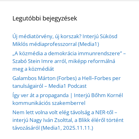
Legutóbbi bejegyzések
Új médiatörvény, új korszak? Interjú Sükösd
Miklós médiaprofesszorral (Media1)
„A közmédia a demokrácia immunrendszere” –
Szabó Stein Imre arról, miképp reformálná
meg a közmédiát
Galambos Márton (Forbes) a Hell–Forbes per
tanulságairól – Media1 Podcast
Így ver át a propaganda | Interjú Bőhm Kornél
kommunikációs szakemberrel
Nem lett volna volt elég távolság a NER-től –
interjú Nagy Iván Zsolttal, a Blikk éléről történt
távozásáról (Media1, 2025.11.11.)