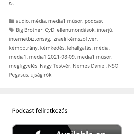
is.
Kategória
audio
,
média
,
media1 műsor
,
podcast
Címkék
Big Brother
,
CyD
,
ellentmondások
,
interjú
,
internetbiztonság
,
izraeli kémszoftver
,
kémbotrány
,
kémkedés
,
lehallgatás
,
média
,
media1
,
media1 2021-08-09
,
media1 műsor
,
megfigyelés
,
Nagy Testvér
,
Nemes Dániel
,
NSO
,
Pegasus
,
újságírók
Podcast feliratkozás