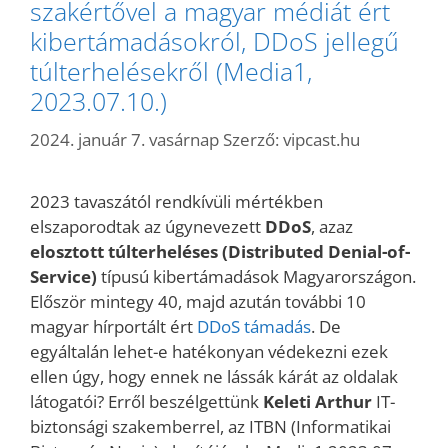
szakértővel a magyar médiát ért
kibertámadásokról, DDoS jellegű
túlterhelésekről (Media1,
2023.07.10.)
2024. január 7. vasárnap
Szerző:
vipcast.hu
2023 tavaszától rendkívüli mértékben
elszaporodtak az úgynevezett
DDoS
, azaz
elosztott túlterheléses (Distributed Denial-of-
Service)
típusú kibertámadások Magyarországon.
Először mintegy 40, majd azután további 10
magyar hírportált ért
DDoS támadás
. De
egyáltalán lehet-e hatékonyan védekezni ezek
ellen úgy, hogy ennek ne lássák kárát az oldalak
látogatói? Erről beszélgettünk
Keleti Arthur
IT-
biztonsági szakemberrel, az ITBN (Informatikai