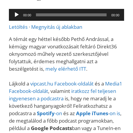
Audió
00:00
00:00
lejátszó
Letöltés
·
Megnyitás új ablakban
A témát egy héttel később Pethő Andrással, a
kémügy magyar vonatkozásait feltáró Direkt36
oknyomozó műhely vezető szerkesztőjével
folytattuk, érdemes meghallgatni azt a
beszélgetést is,
mely elérhető ITT
.
Lájkold a
vipcast.
hu Facebook-oldalát
és a
Media1
Facebook-oldalát
, valamint
iratkozz fel teljesen
ingyenesen a podcastra
is, hogy ne maradj le a
következő hanganyagokról! Feliratkozhatsz a
podcastra a
Spotify
-on
és az
Apple iTunes
-on is
,
de megtalálod a főbb podcast programokban,
például a
Google Podcasts
ban vagy a TuneIn-en