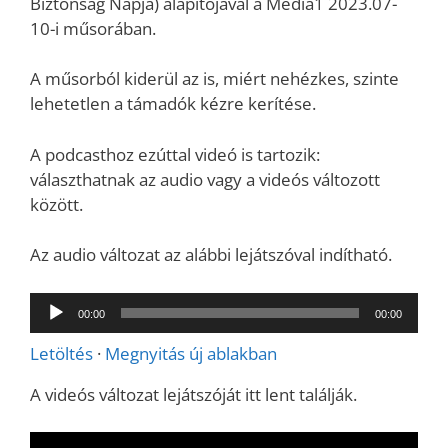
Biztonság Napja) alapítójával a Media1 2023.07-
10-i műsorában.
A műsorból kiderül az is, miért nehézkes, szinte
lehetetlen a támadók kézre kerítése.
A podcasthoz ezúttal videó is tartozik:
választhatnak az audio vagy a videós változott
között.
Az audio változat az alábbi lejátszóval indítható.
Audió
00:00
00:00
lejátszó
Letöltés
·
Megnyitás új ablakban
A videós változat lejátszóját itt lent találják.