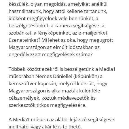
készülék, olyan megoldás, amelyiket anélkül
használhatunk, hogy attól kellene tartanunk,
időként megfigyelnek vele bennünket, a
beszélgetésünket, a kamera segítségével a
szobánkat, a fényképeinket, az e-mailjeinket,
üzeneteinket? Mi lehet az oka, hogy megugrott
Magyarországon az elmúlt időszakban az
engedélyezett megfigyelések száma?
Többek között ezekről is beszélgetünk a Media1
műsorában Nemes Dániellel (képünkön) a
kémszoftver kapcsán, melyről kiderült, hogy
Magyarországon is alkalmazták különféle
célszemélyek, köztük médiavezetők és
szerkesztők titkos megfigyelésére.
A Media1 műsora az alábbi lejátszó segítségével
indítható, vagy akár le is tölthető.