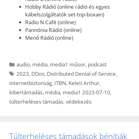
Hobby Rádió (online rádió és egyes
kábelszolgáltatók set-top-boxain)
Radio N Café (online)
Pannónia Rádió (online)
Menő Rádió (online)
Kategória
audio
,
média
,
media1 műsor
,
podcast
Címkék
2023
,
DDos
,
Distributed Denial-of-Service
,
internetbiztonság
,
ITBN
,
Keleti Arthur
,
kibertámadás
,
média
,
media1 2023-07-10
,
túlterheléses támadás
,
védekezés
Túlterheléses támadások bénítják