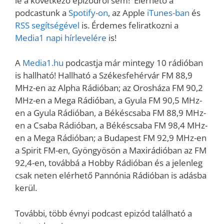
le a következő epizódról sem! Elérhető a
podcastunk a
Spotify-on
, az Apple
iTunes-ban
és
RSS segítségével
is. Érdemes feliratkozni a
Media1 napi hírlevelére
is!
A
Media1.hu
podcastja már mintegy 10 rádióban
is hallható! Hallható a Székesfehérvár FM 88,9
MHz-en az Alpha Rádióban; az Orosháza FM 90,2
MHz-en a Mega Rádióban, a Gyula FM 90,5 MHz-
en a Gyula Rádióban, a Békéscsaba FM 88,9 MHz-
en a Csaba Rádióban, a Békéscsaba FM 98,4 MHz-
en a Mega Rádióban; a Budapest FM 92,9 MHz-en
a Spirit FM-en, Gyöngyösön a Maxirádióban az FM
92,4-en, továbbá a Hobby Rádióban és a jelenleg
csak neten elérhető Pannónia Rádióban is adásba
kerül.
További, több évnyi podcast epizód található a