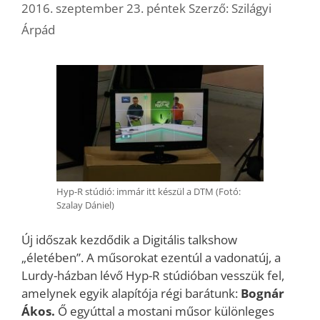
2016. szeptember 23. péntek
Szerző:
Szilágyi
Árpád
Hyp-R stúdió: immár itt készül a DTM (Fotó:
Szalay Dániel)
Új időszak kezdődik a Digitális talkshow
„életében”. A műsorokat ezentúl a vadonatúj, a
Lurdy-házban lévő Hyp-R stúdióban vesszük fel,
amelynek egyik alapítója régi barátunk:
Bognár
Ákos.
Ő egyúttal a mostani műsor különleges