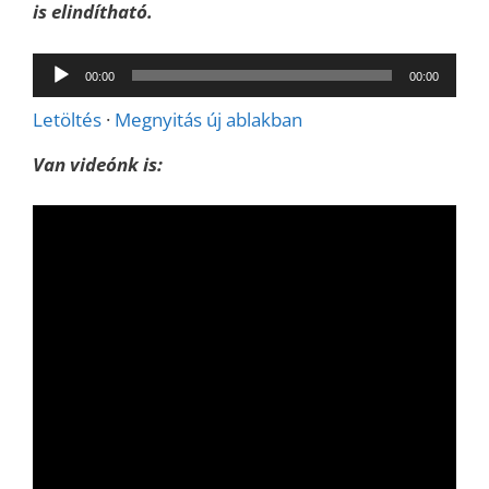
is elindítható.
Audió
00:00
00:00
lejátszó
Letöltés
·
Megnyitás új ablakban
Van videónk is: