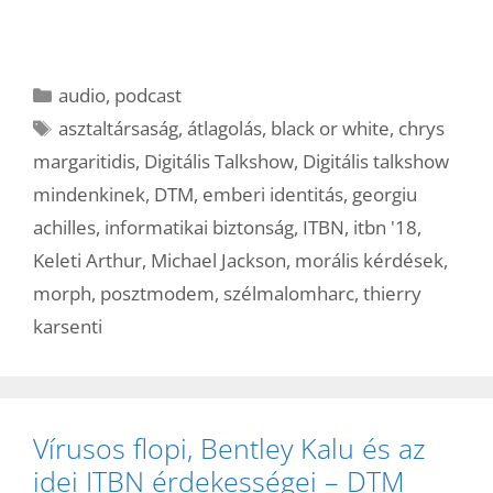
Kategória
audio
,
podcast
Címkék
asztaltársaság
,
átlagolás
,
black or white
,
chrys
margaritidis
,
Digitális Talkshow
,
Digitális talkshow
mindenkinek
,
DTM
,
emberi identitás
,
georgiu
achilles
,
informatikai biztonság
,
ITBN
,
itbn '18
,
Keleti Arthur
,
Michael Jackson
,
morális kérdések
,
morph
,
posztmodem
,
szélmalomharc
,
thierry
karsenti
Vírusos flopi, Bentley Kalu és az
idei ITBN érdekességei – DTM