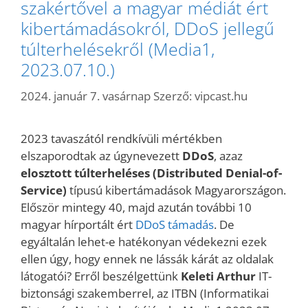
szakértővel a magyar médiát ért
kibertámadásokról, DDoS jellegű
túlterhelésekről (Media1,
2023.07.10.)
2024. január 7. vasárnap
Szerző:
vipcast.hu
2023 tavaszától rendkívüli mértékben
elszaporodtak az úgynevezett
DDoS
, azaz
elosztott túlterheléses (Distributed Denial-of-
Service)
típusú kibertámadások Magyarországon.
Először mintegy 40, majd azután további 10
magyar hírportált ért
DDoS támadás
. De
egyáltalán lehet-e hatékonyan védekezni ezek
ellen úgy, hogy ennek ne lássák kárát az oldalak
látogatói? Erről beszélgettünk
Keleti Arthur
IT-
biztonsági szakemberrel, az ITBN (Informatikai