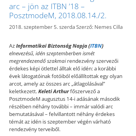
arc – jön az ITBN ’18 –
PosztmodeM, 2018.08.14./2.
2018. szeptember 5. szerda
Szerző:
Nemes Cilla
Az
Informatikai Biztonság Napja (
ITBN
)
elnevezésű, idén szeptemberben ismét
megrendezendő szakmai
rendezvény szervezői
érdekes képi ötlettel álltak elő idén: a korábbi
évek látogatóinak fotóiból előállítottak egy olyan
arcot, amely az összes arc „átlagolásával”
keletkezett.
Keleti Arthur
főszervező a
PosztmodeM augusztus 14-i adásának második
részében néhány további – immár valódi arc
bemutatásával – felvillantott néhány érdekes
témát az idén is szeptember végén várható
rendezvény terveiből.