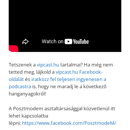
Tetszenek a
vipcast.hu
tartalmai? Ha még nem
tetted meg, lájkold a
vipcast.h
u Facebook-
oldalát
és
iratkozz fel teljesen ingyenesen a
podcastra
is, hogy ne maradj le a következő
hanganyagokról!
A Posztmodem asztaltársasággal közvetlenül itt
lehet kapcsolatba
lépni:
https://www.facebook.com/PosztmodeM/