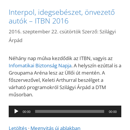
Interpol, idegsebészet, önvezető
autók – ITBN 2016
2016. szeptember 22. csütörtök
Szerző:
Szilágyi
Árpád
Néhány nap múlva kezdődik az ITBN, vagyis az
Infomatikai Biztonság Napja
. A helyszín ezúttal is a
Groupama Aréna lesz az Üllői út mentén. A
főszervezővel, Keleti Arthurral beszélget a
várható programokról Szilágyi Árpád a DTM
műsorban.
Audió
00:00
00:00
lejátszó
Letöltés
·
Megnyitás új ablakban