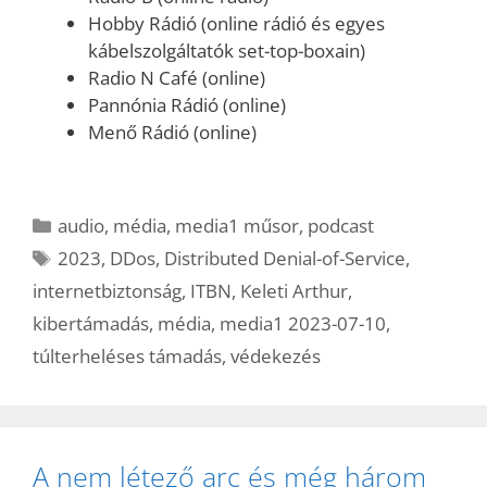
Hobby Rádió (online rádió és egyes
kábelszolgáltatók set-top-boxain)
Radio N Café (online)
Pannónia Rádió (online)
Menő Rádió (online)
Kategória
audio
,
média
,
media1 műsor
,
podcast
Címkék
2023
,
DDos
,
Distributed Denial-of-Service
,
internetbiztonság
,
ITBN
,
Keleti Arthur
,
kibertámadás
,
média
,
media1 2023-07-10
,
túlterheléses támadás
,
védekezés
A nem létező arc és még három