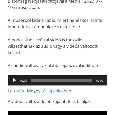
Biztonság Napja) alapítójával a Media1 2023.07-
10-i műsorában.
A műsorból kiderül az is, miért nehézkes, szinte
lehetetlen a támadók kézre kerítése.
A podcasthoz ezúttal videó is tartozik:
választhatnak az audio vagy a videós változott
között.
Az audio változat az alábbi lejátszóval indítható.
Audió
00:00
00:00
lejátszó
Letöltés
·
Megnyitás új ablakban
A videós változat lejátszóját itt lent találják.