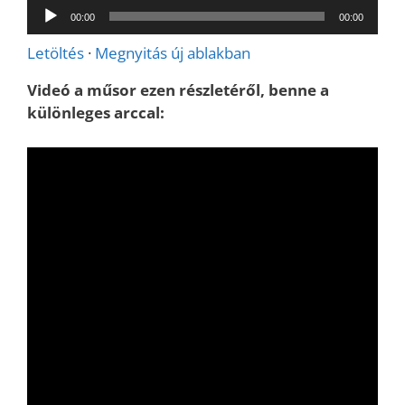
Audió
00:00
00:00
lejátszó
Letöltés
·
Megnyitás új ablakban
Videó a műsor ezen részletéről, benne a
különleges arccal: