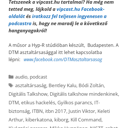
Tetszenek a vipcast.hu tartalmai? Ha még nem
tetted meg, lájkold a
vipcast.hu Facebook-
oldalát
és
iratkozz fel teljesen ingyenesen a
podcastra
is, hogy ne maradj le a következő
hanganyagokról!
A műsor a Hyp-R stúdióban készült, Budapesten.
A
DTM asztaltársasággal itt lehet kapcsolatba
lépni:
www.facebook.com/DTMasztaltarsasag
Kategória
audio
,
podcast
Címkék
asztaltársaság
,
Bentley Kalu
,
Bódi Zoltán
,
Digitális Talkshow
,
Digitális talkshow mindenkinek
,
DTM
,
etikus hackelés
,
Gyilkos parancs
,
IT-
biztonság
,
ITBN
,
itbn 2017
,
Justin Viktor
,
Keleti
Arthur
,
kiberkatona
,
kiborg
,
Kill Command
,