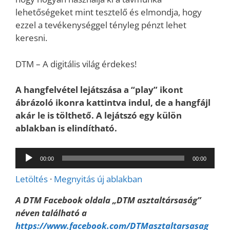
lehetőségeket mint tesztelő és elmondja, hogy
ezzel a tevékenységgel tényleg pénzt lehet
keresni.
DTM – A digitális világ érdekes!
A hangfelvétel lejátszása a “play” ikont
ábrázoló ikonra kattintva indul, de a hangfájl
akár le is tölthető. A lejátszó egy külön
ablakban is elindítható.
Audió
00:00
00:00
lejátszó
Letöltés
·
Megnyitás új ablakban
A DTM Facebook oldala „DTM asztaltársaság”
néven található a
https://www.facebook.com/DTMasztaltarsasag