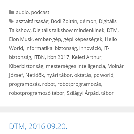
Kategória
audio
,
podcast
Címkék
asztaltársaság
,
Bódi Zoltán
,
démon
,
Digitális
Talkshow
,
Digitális talkshow mindenkinek
,
DTM
,
Elon Musk
,
ember-gép
,
gépi képességek
,
Hello
World
,
informatikai biztonság
,
innováció
,
IT-
biztonság
,
ITBN
,
itbn 2017
,
Keleti Arthur
,
Kiberbiztonság
,
mesterséges intelligencia
,
Molnár
József
,
Netidők
,
nyári tábor
,
oktatás
,
pc world
,
programozás
,
robot
,
robotprogramozás
,
robotprogramozó tábor
,
Szilágyi Árpád
,
tábor
DTM, 2016.09.20.