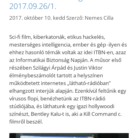
2017.09.26/1.
2017. október 10. kedd
Szerző:
Nemes Cilla
Sci-fi film, kiberkatonák, etikus hackelés,
mesterséges intelligencia, ember és gép -ilyen és
ehhez hasonló témák voltak az idei ITBN-en, azaz
az Informatikai Biztonság Napján. A műsor első
részében Szilágyi Árpád és Justin Viktor
élménybeszámolót tartott a helyszínen
működtetett internetes „látható-rádióban”
elhangzott interjúk alapján. Ezenkívül feltűnik egy
vírusos flopi, benézhetünk az ITBN-rádió
stúdiójába, és láthatunk egy igazi hollywoodi
színészt, Bentley Kalu-t is, aki a Kill Command c.
filmről beszél.