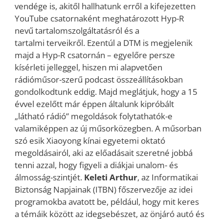
vendége is, akitől hallhatunk erről a kifejezetten
YouTube csatornaként meghatározott Hyp-R
nevű tartalomszolgáltatásról és a
tartalmi terveikről. Ezentúl a DTM is megjelenik
majd a Hyp-R csatornán – egyelőre persze
kísérleti jelleggel, hiszen mi alapvetően
rádióműsor-szerű podcast összeállításokban
gondolkodtunk eddig. Majd meglátjuk, hogy a 15
évvel ezelőtt már éppen általunk kipróbált
„látható rádió” megoldások folytathatók-e
valamiképpen az új műsorközegben. A műsorban
szó esik Xiaoyong kínai egyetemi oktató
megoldásairól, aki az előadásait szeretné jobbá
tenni azzal, hogy figyeli a diákjai unalom- és
álmosság-szintjét.
Keleti Arthur
, az Informatikai
Biztonság Napjainak (ITBN) főszervezője az idei
programokba avatott be, például, hogy mit keres
a témáik között az idegsebészet, az önjáró autó és