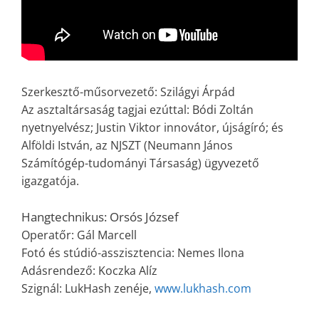
Szerkesztő-műsorvezető: Szilágyi Árpád
Az asztaltársaság tagjai ezúttal: Bódi Zoltán
nyetnyelvész;
Justin Viktor innovátor, újságíró; és
Alföldi István, az NJSZT (Neumann János
Számítógép-tudományi Társaság) ügyvezető
igazgatója.
Hangtechnikus: Orsós József
Operatőr: Gál Marcell
Fotó és stúdió-asszisztencia: Nemes Ilona
Adásrendező: Koczka Alíz
Szignál: LukHash zenéje,
www.lukhash.com