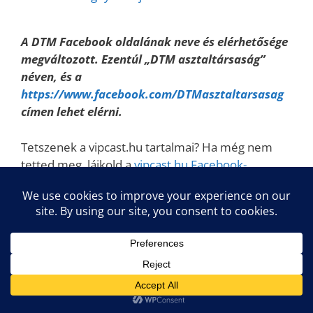
A DTM Facebook oldalának neve és elérhetősége
megváltozott. Ezentúl „DTM asztaltársaság”
néven, és a
https://www.facebook.com/DTMasztaltarsasag
címen lehet elérni.
Tetszenek a vipcast.hu tartalmai? Ha még nem
tetted meg, lájkold a
vipcast.hu Facebook-
oldalát
és
iratkozz fel teljesen ingyenesen a
podcastra
is, hogy ne maradj le a következő
hanganyagokról!
Kategória
audio
,
podcast
Címkék
Digitális Talkshow
,
Digitális talkshow
mindenkinek
,
DTM
,
idegsebészet
,
Interpol
,
ITBN
,