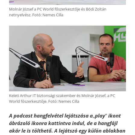
Molnár József a PC World főszerkesztője és Bódi Zoltán
netnyelvész. Fotó: Nemes Cilla
Keleti Arthur IT biztonsági szakember és Molnár József, a PC
World főszerkesztője. Fotó: Nemes Cilla
A podcast hangfelvétel lejátszása a
„
play
”
ikont
ábrázoló ikonra kattintva indul, de a hangfájl
akár le is tölthető. A lejátszó egy külön ablakban