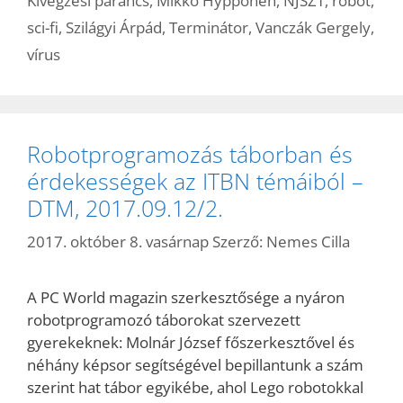
Kivégzési parancs
,
Mikko Hyppönen
,
NJSZT
,
robot
,
sci-fi
,
Szilágyi Árpád
,
Terminátor
,
Vanczák Gergely
,
vírus
Robotprogramozás táborban és
érdekességek az ITBN témáiból –
DTM, 2017.09.12/2.
2017. október 8. vasárnap
Szerző:
Nemes Cilla
A PC World magazin szerkesztősége a nyáron
robotprogramozó táborokat szervezett
gyerekeknek: Molnár József főszerkesztővel és
néhány képsor segítségével bepillantunk a szám
szerint hat tábor egyikébe, ahol Lego robotokkal