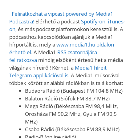
Feliratkozhat a vipcast powered by Media1
Podcastra!
Elérhető a podcast
Spotify-on
,
iTunes-
on,
és más podcast platformokon keresztül is. A
podcasthoz kapcsolódóan ajánljuk a Media1
hírportált is, mely a
www.media1.hu oldalon
érhető el
. A Media1
RSS csatornájára
feliratkozva
mindig elsőként értesülhet a média
világának híreiről! Kérheti a
Media1 híreit
Telegram applikációval is
. A Media1 műsorával
többek között az alábbi rádiókban is találkozhat:
Budaörs Rádió (Budapest FM 104,8 MHz)
Balaton Rádió (Siófok FM 88,7 MHz)
Mega Rádió (Békéscsaba FM 98,4 MHz,
Orosháza FM 90,2 MHz, Gyula FM 90,5
MHz)
Csaba Rádió (Békéscsaba FM 88,9 MHz)
Radio-B (online rádió)