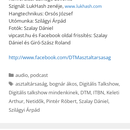
Szignál: LukHash zenéje,
www.lukhash.com
Hangtechnikus: Orsós József
Utómunka: Szilágyi Árpád
Fotók: Szalay Dániel
vipcast.hu és Facebook oldal frissítés: Szalay
Dániel és Giró-Szász Roland
http://www.facebook.com/DTMasztaltarsasag
Kategória
audio
,
podcast
Címkék
asztaltársaság
,
bognár ákos
,
Digitális Talkshow
,
Digitális talkshow mindenkinek
,
DTM
,
ITBN
,
Keleti
Arthur
,
Netidők
,
Pintér Róbert
,
Szalay Dániel
,
Szilágyi Árpád