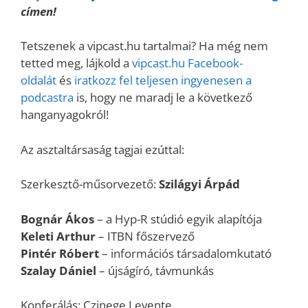
címen!
Tetszenek a vipcast.hu tartalmai? Ha még nem
tetted meg, lájkold a
vipcast.hu Facebook-
oldalát
és
iratkozz fel teljesen ingyenesen a
podcastra
is, hogy ne maradj le a következő
hanganyagokról!
Az asztaltársaság tagjai ezúttal:
Szerkesztő-műsorvezető:
Szilágyi Árpád
Bognár Ákos
– a Hyp-R stúdió egyik alapítója
Keleti Arthur
– ITBN főszervező
Pintér Róbert
– információs társadalomkutató
Szalay Dániel
– újságíró, távmunkás
Konferálás: Czinege Levente