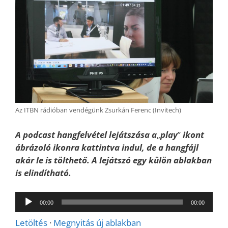
Az ITBN rádióban vendégünk Zsurkán Ferenc (Invitech)
A podcast hangfelvétel lejátszása a
„
play
”
ikont
ábrázoló ikonra kattintva indul, de a hangfájl
akár le is tölthető. A lejátszó egy külön ablakban
is elindítható.
Audió
00:00
00:00
lejátszó
Letöltés
·
Megnyitás új ablakban