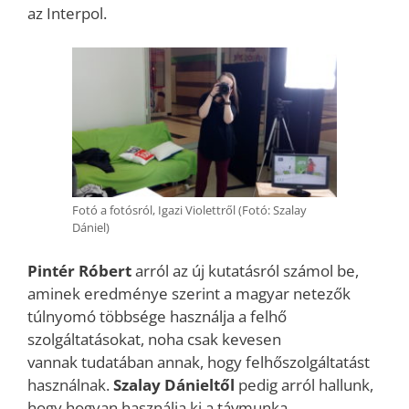
az Interpol.
Fotó a fotósról, Igazi Violettről (Fotó: Szalay
Dániel)
Pintér Róbert
arról az új kutatásról számol be,
aminek eredménye szerint a magyar netezők
túlnyomó többsége használja a felhő
szolgáltatásokat, noha csak kevesen
vannak tudatában annak, hogy felhőszolgáltatást
használnak.
Szalay Dánieltől
pedig arról hallunk,
hogy hogyan használja ki a távmunka