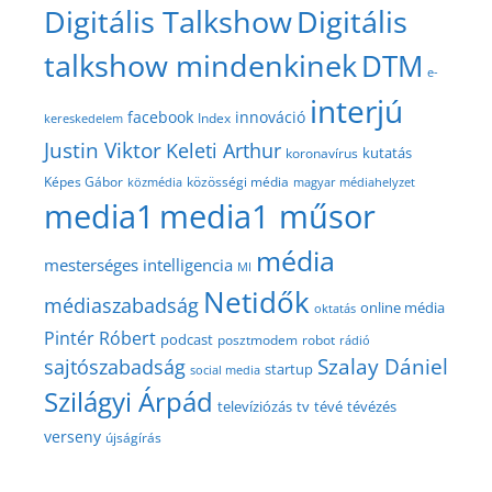
Digitális Talkshow
Digitális
talkshow mindenkinek
DTM
e-
interjú
facebook
innováció
Index
kereskedelem
Justin Viktor
Keleti Arthur
kutatás
koronavírus
közösségi média
Képes Gábor
közmédia
magyar médiahelyzet
media1
media1 műsor
média
mesterséges intelligencia
MI
Netidők
médiaszabadság
online média
oktatás
Pintér Róbert
podcast
posztmodem
robot
rádió
Szalay Dániel
sajtószabadság
startup
social media
Szilágyi Árpád
televíziózás
tv
tévé
tévézés
verseny
újságírás