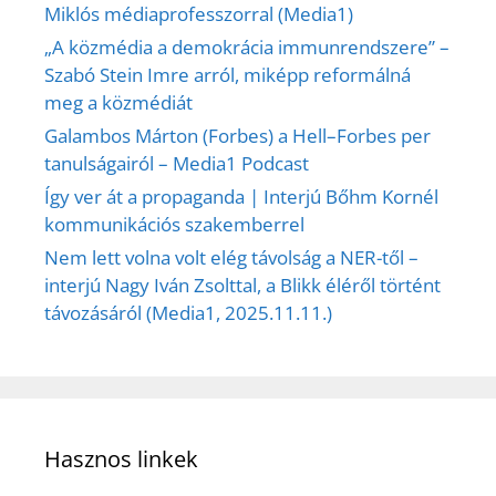
Miklós médiaprofesszorral (Media1)
„A közmédia a demokrácia immunrendszere” –
Szabó Stein Imre arról, miképp reformálná
meg a közmédiát
Galambos Márton (Forbes) a Hell–Forbes per
tanulságairól – Media1 Podcast
Így ver át a propaganda | Interjú Bőhm Kornél
kommunikációs szakemberrel
Nem lett volna volt elég távolság a NER-től –
interjú Nagy Iván Zsolttal, a Blikk éléről történt
távozásáról (Media1, 2025.11.11.)
Hasznos linkek