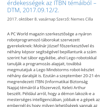
érdekességek az ITBN témáiból –
DTM, 2017.09.12/2.
2017. október 8. vasárnap
Szerző:
Nemes Cilla
A PC World magazin szerkesztősége a nyáron
robotprogramozó táborokat szervezett
gyerekeknek: Molnár József főszerkesztővel és
néhány képsor segítségével bepillantunk a szám
szerint hat tábor egyikébe, ahol Lego robotokkal
tanulják a programozás alapjait, továbbá
megmutatjuk a Lego Mindstorms robot-készlet
néhány darabját is. Ezután a szeptember 20-21-én
megrendezett ITBN (Informatikai Biztonság
Napja) témáiról a főszervező, Keleti Arthur
beszélt. Például arról, hogy a démon lakozik-e a
mesterséges intelligenciában, jobbak-e a gépek az
embernél és hogy milyen lehetőségek vannak az