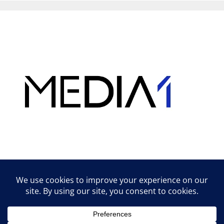
Hirdetés
Lifestyle tippek & trükkök