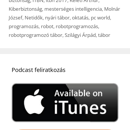
biztonság
,
ITBN
,
itbn 2017
,
Keleti Arthur
,
Kiberbiztonság
,
mesterséges intelligencia
,
Molnár
József
,
Netidők
,
nyári tábor
,
oktatás
,
pc world
,
programozás
,
robot
,
robotprogramozás
,
robotprogramozó tábor
,
Szilágyi Árpád
,
tábor
Podcast feliratkozás