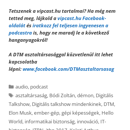
Tetszenek a vipcast.hu tartalmai? Ha még nem
tetted meg, lájkold a
vipcast.hu Facebook-
oldalát
és
iratkozz fel teljesen ingyenesen a
podcastra
is, hogy ne maradj le a következő
hanganyagokról!
A DTM asztaltársasággal közvetlenül itt lehet
kapcsolatba
lépni:
www.facebook.com/DTMasztaltarsasag
Kategória
audio
,
podcast
Címkék
asztaltársaság
,
Bódi Zoltán
,
démon
,
Digitális
Talkshow
,
Digitális talkshow mindenkinek
,
DTM
,
Elon Musk
,
ember-gép
,
gépi képességek
,
Hello
World
,
informatikai biztonság
,
innováció
,
IT-