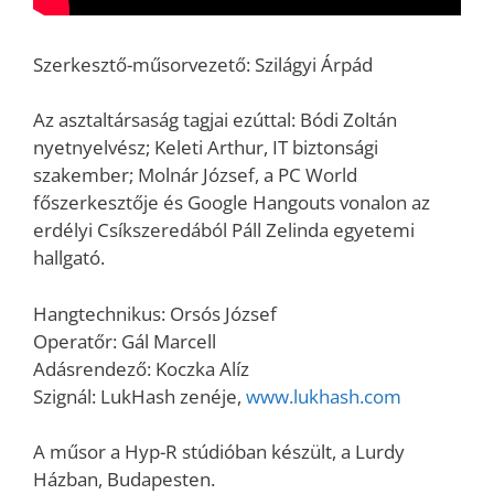
Szerkesztő-műsorvezető: Szilágyi Árpád
Az asztaltársaság tagjai ezúttal: Bódi Zoltán
nyetnyelvész; Keleti Arthur, IT biztonsági
szakember; Molnár József, a PC World
főszerkesztője és Google Hangouts vonalon az
erdélyi Csíkszeredából Páll Zelinda egyetemi
hallgató.
Hangtechnikus: Orsós József
Operatőr: Gál Marcell
Adásrendező: Koczka Alíz
Szignál: LukHash zenéje,
www.lukhash.com
A műsor a Hyp-R stúdióban készült, a Lurdy
Házban, Budapesten.