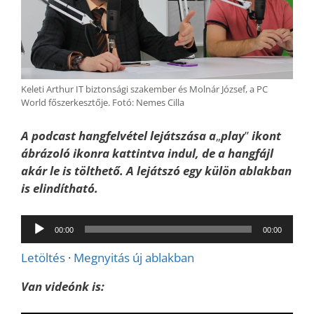
Keleti Arthur IT biztonsági szakember és Molnár József, a PC
World főszerkesztője. Fotó: Nemes Cilla
A podcast hangfelvétel lejátszása a
„
play
”
ikont
ábrázoló ikonra kattintva indul, de a hangfájl
akár le is tölthető. A lejátszó egy külön ablakban
is elindítható.
Audió
00:00
00:00
lejátszó
Letöltés
·
Megnyitás új ablakban
Van videónk is: