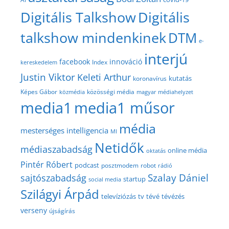
Digitális Talkshow
Digitális
talkshow mindenkinek
DTM
e-
interjú
facebook
innováció
Index
kereskedelem
Justin Viktor
Keleti Arthur
kutatás
koronavírus
közösségi média
Képes Gábor
közmédia
magyar médiahelyzet
media1
media1 műsor
média
mesterséges intelligencia
MI
Netidők
médiaszabadság
online média
oktatás
Pintér Róbert
podcast
posztmodem
robot
rádió
Szalay Dániel
sajtószabadság
startup
social media
Szilágyi Árpád
televíziózás
tv
tévé
tévézés
verseny
újságírás