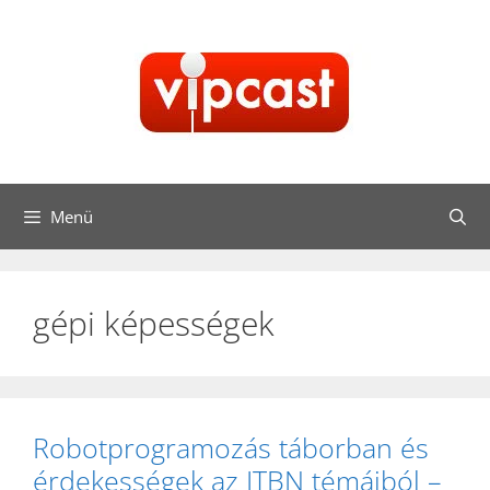
Kilépés
a
tartalomba
Menü
gépi képességek
Robotprogramozás táborban és
érdekességek az ITBN témáiból –