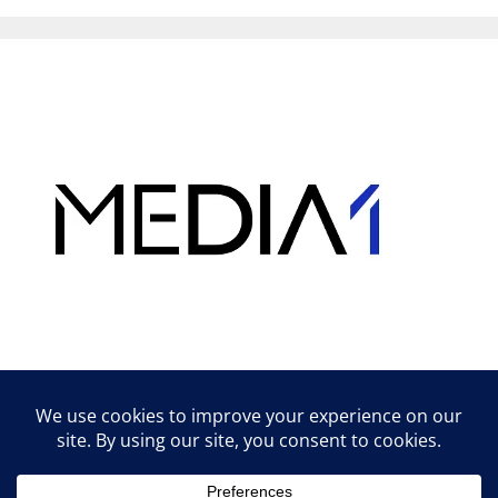
Hirdetés
Lifestyle tippek & trükkök