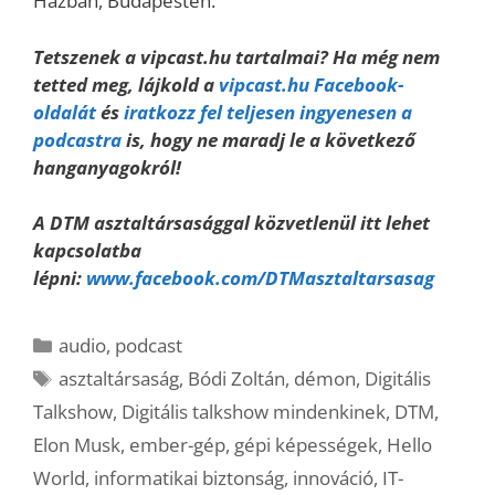
Házban, Budapesten.
Tetszenek a vipcast.hu tartalmai? Ha még nem
tetted meg, lájkold a
vipcast.hu Facebook-
oldalát
és
iratkozz fel teljesen ingyenesen a
podcastra
is, hogy ne maradj le a következő
hanganyagokról!
A DTM asztaltársasággal közvetlenül itt lehet
kapcsolatba
lépni:
www.facebook.com/DTMasztaltarsasag
Kategória
audio
,
podcast
Címkék
asztaltársaság
,
Bódi Zoltán
,
démon
,
Digitális
Talkshow
,
Digitális talkshow mindenkinek
,
DTM
,
Elon Musk
,
ember-gép
,
gépi képességek
,
Hello
World
,
informatikai biztonság
,
innováció
,
IT-