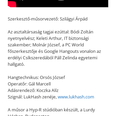
Szerkesztő-műsorvezető: Szilágyi Árpád
Az asztaltársaság tagjai ezúttal: Bódi Zoltán
nyetnyelvész; Keleti Arthur, IT biztonsági
szakember; Molnár József, a PC World
főszerkesztője és Google Hangouts vonalon az
erdélyi Csíkszeredából Páll Zelinda egyetemi
hallgató.
Hangtechnikus: Orsós József
Operatőr: Gál Marcell
Adásrendező: Koczka Alíz
Szignál: LukHash zenéje,
www.lukhash.com
A műsor a Hyp-R stúdióban készült, a Lurdy