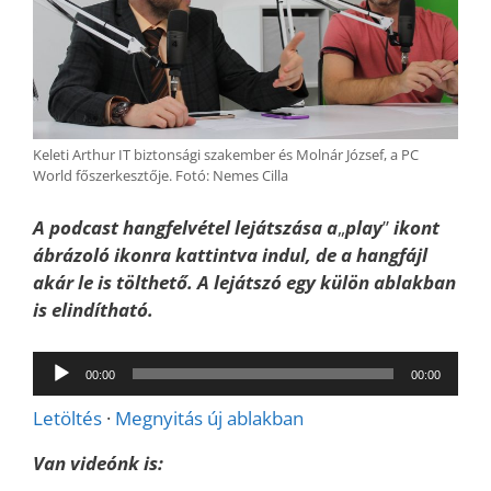
Keleti Arthur IT biztonsági szakember és Molnár József, a PC
World főszerkesztője. Fotó: Nemes Cilla
A podcast hangfelvétel lejátszása a
„
play
”
ikont
ábrázoló ikonra kattintva indul, de a hangfájl
akár le is tölthető. A lejátszó egy külön ablakban
is elindítható.
Audió
00:00
00:00
lejátszó
Letöltés
·
Megnyitás új ablakban
Van videónk is: