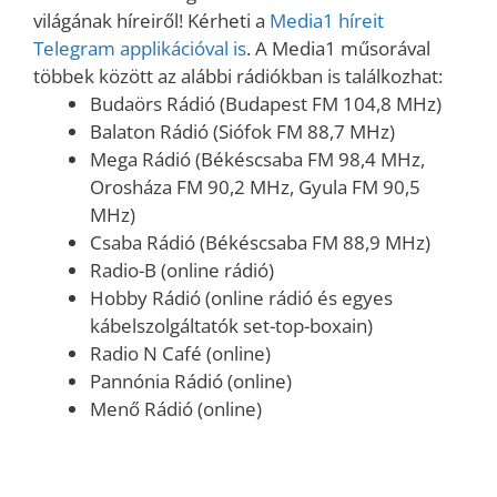
világának híreiről! Kérheti a
Media1 híreit
Telegram applikációval is
. A Media1 műsorával
többek között az alábbi rádiókban is találkozhat:
Budaörs Rádió (Budapest FM 104,8 MHz)
Balaton Rádió (Siófok FM 88,7 MHz)
Mega Rádió (Békéscsaba FM 98,4 MHz,
Orosháza FM 90,2 MHz, Gyula FM 90,5
MHz)
Csaba Rádió (Békéscsaba FM 88,9 MHz)
Radio-B (online rádió)
Hobby Rádió (online rádió és egyes
kábelszolgáltatók set-top-boxain)
Radio N Café (online)
Pannónia Rádió (online)
Menő Rádió (online)