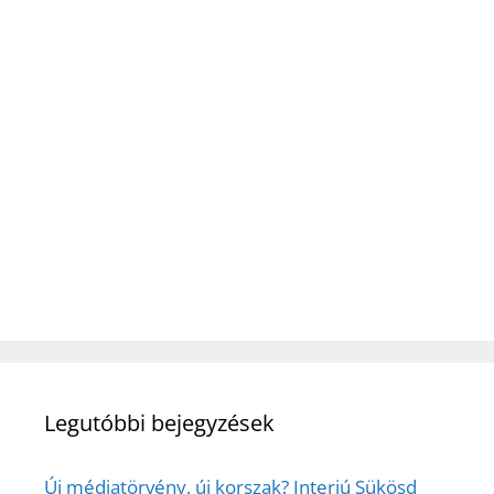
Legutóbbi bejegyzések
Új médiatörvény, új korszak? Interjú Sükösd