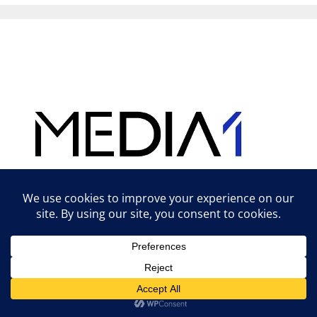
Hirdetés
Lifestyle tippek & trükkök