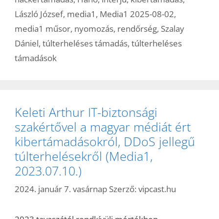
László József
,
media1
,
Media1 2025-08-02
,
media1 műsor
,
nyomozás
,
rendőrség
,
Szalay
Dániel
,
túlterheléses támadás
,
túlterheléses
támadások
Keleti Arthur IT-biztonsági
szakértővel a magyar médiát ért
kibertámadásokról, DDoS jellegű
túlterhelésekről (Media1,
2023.07.10.)
2024. január 7. vasárnap
Szerző:
vipcast.hu