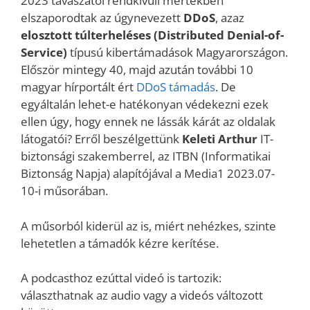
2023 tavaszától rendkívüli mértékben
elszaporodtak az úgynevezett
DDoS
, azaz
elosztott túlterheléses (Distributed Denial-of-
Service)
típusú kibertámadások Magyarországon.
Először mintegy 40, majd azután további 10
magyar hírportált ért
DDoS támadás
. De
egyáltalán lehet-e hatékonyan védekezni ezek
ellen úgy, hogy ennek ne lássák kárát az oldalak
látogatói? Erről beszélgettünk
Keleti Arthur
IT-
biztonsági szakemberrel, az ITBN (Informatikai
Biztonság Napja) alapítójával a Media1 2023.07-
10-i műsorában.
A műsorból kiderül az is, miért nehézkes, szinte
lehetetlen a támadók kézre kerítése.
A podcasthoz ezúttal videó is tartozik:
választhatnak az audio vagy a videós változott