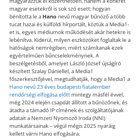
magyarázzuk el közérthetően, hanem a konkrét
magyar esetekről is sok szó esett: hogyan
bénította le a
Hano
nevű magyar bűnöző a több
tucat hazai és külföldi hírportált, köztük a Media1-
et is, egyes médiumok működését akár hetekre is
lebénítva. Kiderül, milyen eszközöket foglaltak le a
hatóságok nemrégiben, miért számítanak ezek
egyértelműen bűncselekménynek. A
beszélgetésből, amelyet László József újságíró
készített Szalay Dániellel, a Media1
főszerkesztőjével, megtudhatják, hogy a Media1 a
Hano nevű 23 éves budapesti fiatalember
rendőrségi elfogása előtt
mintegy másfél évvel,
még 2024 elején csapdát állított a bűnözőnek, és
átadta a támadó IP címének és szolgáltatójának
adatait a Nemzeti Nyomozó Iroda (NNI)
munkatársainak – végül mégis 2025 nyaráig
kellett várni Hano elfogására.