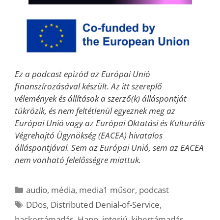
Ez a podcast epizód az Európai Unió
finanszírozásával készült. Az itt szereplő
vélemények és állítások a szerző(k) álláspontját
tükrözik, és nem feltétlenül egyeznek meg az
Európai Unió vagy az Európai Oktatási és Kulturális
Végrehajtó Ügynökség (EACEA) hivatalos
álláspontjával. Sem az Európai Unió, sem az EACEA
nem vonható felelősségre miattuk.
Kategória
audio
,
média
,
media1 műsor
,
podcast
Címkék
DDos
,
Distributed Denial-of-Service
,
hackertámadás
,
Hano
,
interjú
,
kibertámadás
,