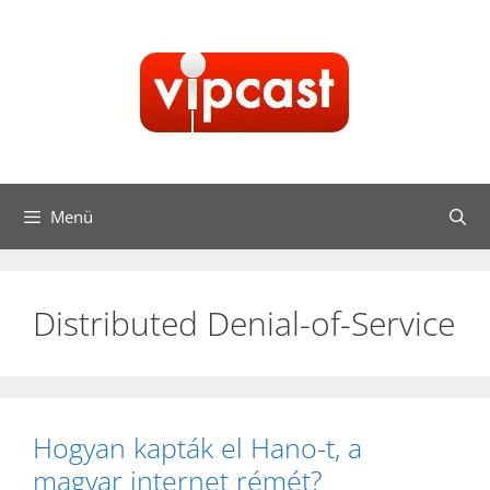
Kilépés
a
tartalomba
Menü
Distributed Denial-of-Service
Hogyan kapták el Hano-t, a
magyar internet rémét?