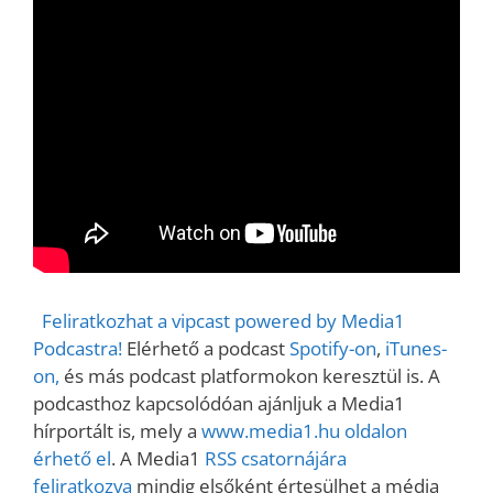
Feliratkozhat a vipcast powered by Media1
Podcastra!
Elérhető a podcast
Spotify-on
,
iTunes-
on,
és más podcast platformokon keresztül is. A
podcasthoz kapcsolódóan ajánljuk a Media1
hírportált is, mely a
www.media1.hu oldalon
érhető el
. A Media1
RSS csatornájára
feliratkozva
mindig elsőként értesülhet a média