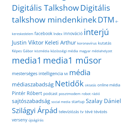
Digitális Talkshow
Digitális
talkshow mindenkinek
DTM
e-
interjú
facebook
innováció
Index
kereskedelem
Justin Viktor
Keleti Arthur
kutatás
koronavírus
közösségi média
Képes Gábor
közmédia
magyar médiahelyzet
media1
media1 műsor
média
mesterséges intelligencia
MI
Netidők
médiaszabadság
online média
oktatás
Pintér Róbert
podcast
posztmodem
robot
rádió
Szalay Dániel
sajtószabadság
startup
social media
Szilágyi Árpád
televíziózás
tv
tévé
tévézés
verseny
újságírás