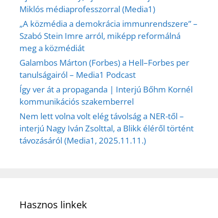
Miklós médiaprofesszorral (Media1)
„A közmédia a demokrácia immunrendszere” –
Szabó Stein Imre arról, miképp reformálná
meg a közmédiát
Galambos Márton (Forbes) a Hell–Forbes per
tanulságairól – Media1 Podcast
Így ver át a propaganda | Interjú Bőhm Kornél
kommunikációs szakemberrel
Nem lett volna volt elég távolság a NER-től –
interjú Nagy Iván Zsolttal, a Blikk éléről történt
távozásáról (Media1, 2025.11.11.)
Hasznos linkek