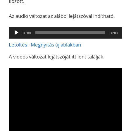
között.
Az audio változat az alábbi lejátszóval indítható.
Audió
00:00
00:00
lejátszó
Letöltés
·
Megnyitás új ablakban
A videós változat lejátszóját itt lent találják.