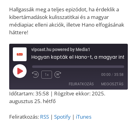
Hallgassák meg a teljes epizódot, ha érdeklik a
kibertámadások kulisszatitkai és a magyar
médiapiac elleni akciók, illetve Hano elfogásának
háttere!
vipcast.hu powered by Media1
Hogyan kapták el Hano-t, a magyar internet rémét?
Play
1x
00:00
/
35:58
Episode
FELIRATKOZÁS
MEGOSZTÁS
Időtartam: 35:58
|
Rögzítve ekkor: 2025.
MEGOSZT
augusztus 25. hétfő
RSS
Spotify
ÁS
iTunes
LINK
Feliratkozás:
RSS
|
Spotify
|
iTunes
RSS FEED
EMBED