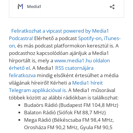
Feliratkozhat a vipcast powered by Media1
Podcastra!
Elérhető a podcast
Spotify-on
,
iTunes-
on,
és más podcast platformokon keresztül is. A
podcasthoz kapcsolódóan ajánljuk a Media1
hírportált is, mely a
www.media1.hu oldalon
érhető el
. A Media1
RSS csatornájára
feliratkozva
mindig elsőként értesülhet a média
világának híreiről! Kérheti a
Media1 híreit
Telegram applikációval is
. A Media1 műsorával
többek között az alábbi rádiókban is találkozhat:
Budaörs Rádió (Budapest FM 104,8 MHz)
Balaton Rádió (Siófok FM 88,7 MHz)
Mega Rádió (Békéscsaba FM 98,4 MHz,
Orosháza FM 90,2 MHz, Gyula FM 90,5