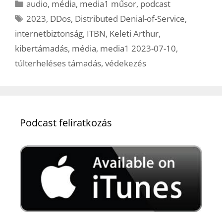
Kategória
audio
,
média
,
media1 műsor
,
podcast
Címkék
2023
,
DDos
,
Distributed Denial-of-Service
,
internetbiztonság
,
ITBN
,
Keleti Arthur
,
kibertámadás
,
média
,
media1 2023-07-10
,
túlterheléses támadás
,
védekezés
Podcast feliratkozás