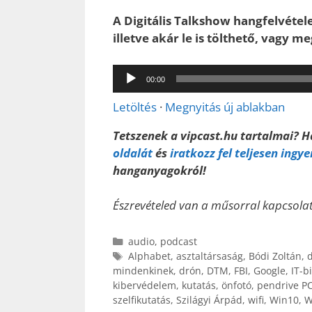
A Digitális Talkshow hangfelvétel
illetve akár le is tölthető, vagy 
Audió
00:00
lejátszó
Letöltés
·
Megnyitás új ablakban
Tetszenek a vipcast.hu tartalmai? 
oldalát
és
iratkozz fel teljesen ingy
hanganyagokról!
Észrevételed van a műsorral kapcsol
Kategória
audio
,
podcast
Címkék
Alphabet
,
asztaltársaság
,
Bódi Zoltán
,
d
mindenkinek
,
drón
,
DTM
,
FBI
,
Google
,
IT-b
kibervédelem
,
kutatás
,
önfotó
,
pendrive P
szelfikutatás
,
Szilágyi Árpád
,
wifi
,
Win10
,
W