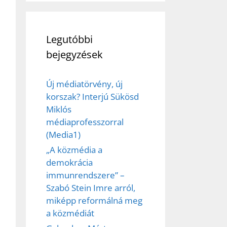
Legutóbbi
bejegyzések
ez,
Új médiatörvény, új
korszak? Interjú Sükösd
éséhez
Miklós
médiaprofesszorral
(Media1)
et
„A közmédia a
demokrácia
immunrendszere” –
Szabó Stein Imre arról,
miképp reformálná meg
a közmédiát