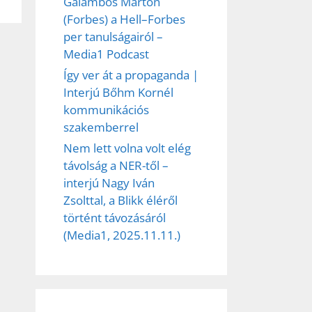
Galambos Márton
(Forbes) a Hell–Forbes
per tanulságairól –
Media1 Podcast
Így ver át a propaganda |
Interjú Bőhm Kornél
kommunikációs
szakemberrel
Nem lett volna volt elég
távolság a NER-től –
interjú Nagy Iván
Zsolttal, a Blikk éléről
történt távozásáról
(Media1, 2025.11.11.)