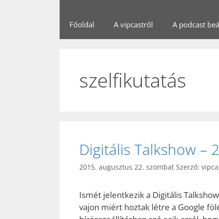
Főoldal
A vipcastről
A podcast beál
szelfikutatás
Digitális Talkshow – 
2015. augusztus 22. szombat
Szerző:
vipca
Ismét jelentkezik a Digitális Talksho
vajon miért hoztak létre a Google fö