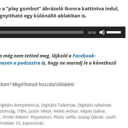
e a “play gombot” ábrázoló ikonra kattintva indul,
megnyitható egy különálló ablakban is.
A
00:00
hangerő
növeléséh
illetőleg
Ha még nem tetted meg, lájkold a
Facebook-
csökkent
enesen a podcastra
is, hogy ne maradj le a következő
a
Fel/Le
billentyűk
atban? Megírhatod hozzászólásként.
kell
használni.
igitális kompetencia
,
Digitális Talkshow
,
Digitális talkshow
iztonság
,
ITBN
,
Justin Viktor
,
Keleti Arthur
,
Képes Gábor
,
C
,
Pintér Róbert
,
Playstation
,
Plútó
,
selfie
,
Szalay Dániel
,
szelfi
,
indows 10
,
Zaporozsec