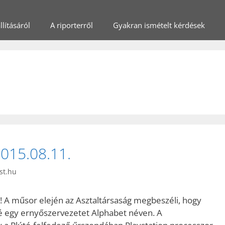
lításáról
A riporterről
Gyakran ismételt kérdések
2015.08.11.
st.hu
w! A műsor elején az Asztaltársaság megbeszéli, hogy
lé egy ernyőszervezetet Alphabet néven. A