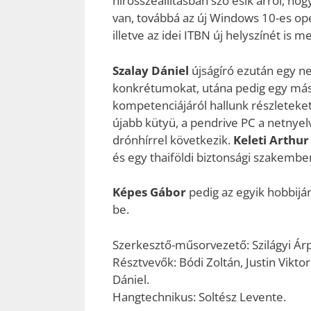
hírösszeállításban szó esik arról, ho
van, továbbá az új Windows 10-es o
illetve az idei ITBN új helyszínét is 
Szalay Dániel
újságíró ezután egy ne
konkrétumokat, utána pedig egy másik
kompetenciájáról hallunk részleteke
újabb kütyü, a pendrive PC a netnyel
drónhírrel következik.
Keleti Arthur
és egy thaiföldi biztonsági szakember
Képes Gábor
pedig az egyik hobbijá
be.
Szerkesztő-műsorvezető: Szilágyi Ár
Résztvevők: Bódi Zoltán, Justin Viktor
Dániel.
Hangtechnikus: Soltész Levente.