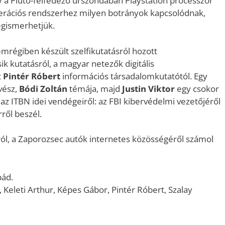
gy a Plútó-felfedező űrszondában Playstation processzor
perációs rendszerhez milyen botrányok kapcsolódnak,
megismerhetjük.
mrégiben készült szelfikutatásról hozott
 kutatásról, a magyar netezők digitális
t
Pintér Róbert
információs társadalomkutatótól. Egy
vész,
Bódi Zoltán
témája, majd
Justin Viktor
egy csokor
az ITBN idei vendégeiről: az FBI kibervédelmi vezetőjéről
ről beszél.
ról, a Zaporozsec autók internetes közösségéről számol
pád.
, Keleti Arthur, Képes Gábor, Pintér Róbert, Szalay