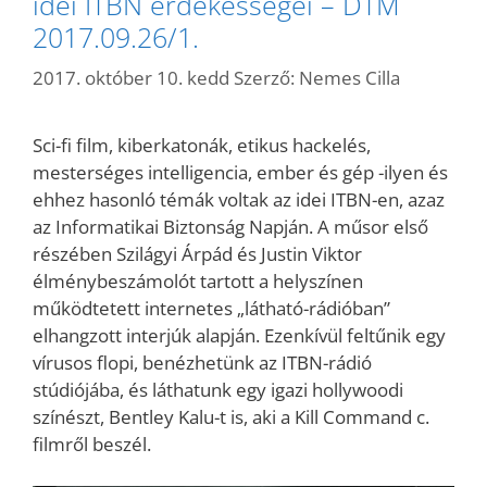
idei ITBN érdekességei – DTM
2017.09.26/1.
2017. október 10. kedd
Szerző:
Nemes Cilla
Sci-fi film, kiberkatonák, etikus hackelés,
mesterséges intelligencia, ember és gép -ilyen és
ehhez hasonló témák voltak az idei ITBN-en, azaz
az Informatikai Biztonság Napján. A műsor első
részében Szilágyi Árpád és Justin Viktor
élménybeszámolót tartott a helyszínen
működtetett internetes „látható-rádióban”
elhangzott interjúk alapján. Ezenkívül feltűnik egy
vírusos flopi, benézhetünk az ITBN-rádió
stúdiójába, és láthatunk egy igazi hollywoodi
színészt, Bentley Kalu-t is, aki a Kill Command c.
filmről beszél.