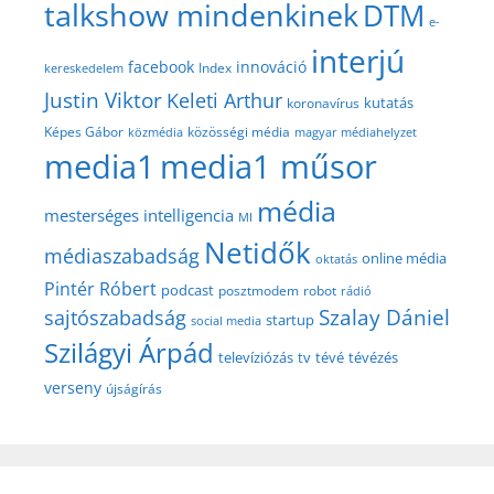
talkshow mindenkinek
DTM
e-
interjú
facebook
innováció
Index
kereskedelem
Justin Viktor
Keleti Arthur
kutatás
koronavírus
közösségi média
Képes Gábor
közmédia
magyar médiahelyzet
media1
media1 műsor
média
mesterséges intelligencia
MI
Netidők
médiaszabadság
online média
oktatás
Pintér Róbert
podcast
posztmodem
robot
rádió
Szalay Dániel
sajtószabadság
startup
social media
Szilágyi Árpád
televíziózás
tv
tévé
tévézés
verseny
újságírás