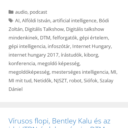
Kategória
audio
,
podcast
Címkék
AI
,
Alföldi István
,
artificial intelligence
,
Bódi
Zoltán
,
Digitális Talkshow
,
Digitális talkshow
mindenkinek
,
DTM
,
felforgatók
,
gépi értelem
,
gépi intelligencia
,
infoszótár
,
Internet Hungary
,
internet hungary 2017
,
írástudók
,
kiborg
,
konferencia
,
megoldó képesség
,
megoldóképesség
,
mesterséges intelligencia
,
MI
,
MI mit tud
,
Netidők
,
NJSZT
,
robot
,
Siófok
,
Szalay
Dániel
Vírusos flopi, Bentley Kalu és az