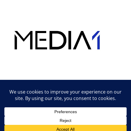
Hirdetés
Lifestyle tippek & trükkök
© 2026 vipcast.hu powered by Media1
• Készült