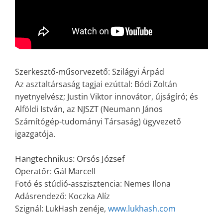
Szerkesztő-műsorvezető: Szilágyi Árpád
Az asztaltársaság tagjai ezúttal: Bódi Zoltán
nyetnyelvész;
Justin Viktor innovátor, újságíró; és
Alföldi István, az NJSZT (Neumann János
Számítógép-tudományi Társaság) ügyvezető
igazgatója.
Hangtechnikus: Orsós József
Operatőr: Gál Marcell
Fotó és stúdió-asszisztencia: Nemes Ilona
Adásrendező: Koczka Alíz
Szignál: LukHash zenéje,
www.lukhash.com