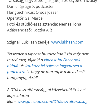
Társaság) ügyvezető igazgatója és Skype-on Szalay
Dániel újságíró, podcaster
Hangtechnikus: Orsós József
Operatőr:Gál Marcell
Fotó és stúdió-asszisztencia:
Nemes Ilona
Adásrendező: Koczka Alíz
Szignál: LukHash zenéje,
www.lukhash.com
Tetszenek a vipcast.hu tartalmai? Ha még nem
tetted meg, lájkold a
vipcast.hu Facebook-
oldalát
és
iratkozz fel teljesen ingyenesen a
podcastra
is, hogy ne maradj le a következő
hanganyagokról!
A DTM asztaltársasággal közvetlenül itt lehet
kapcsolatba
lépni:
www.facebook.com/DTMasztaltarsasag