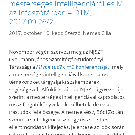
mesterséges intelligenciáról és MI
az infoszótárban – DTM,
2017.09.26/2.
2017. október 10. kedd
Szerző:
Nemes Cilla
November végén szervezi meg az NJSZT
(Neumann János Számítógép-tudományi
Társaság) a
MI mit tud?
című konferenciáját
, mely
a mesterséges intelligenciával kapcsolatos
témaköröket tárgyalja ki szakemberek
segítségével. Alföldi István, az NJSZT ügyvezetője
szerint a mesterséges intelligenciával kapcsolatos
rossz forgatókönyvek elkerülhetők, de ez az
írástudók felelőssége. A netnyelvész, Bódi Zoltán
szerint az intelligencia szó egy összetett és
ellentmondásos kifejezés, jelentése az idők során
változott, a mesterséges intelligencia pedig ebből