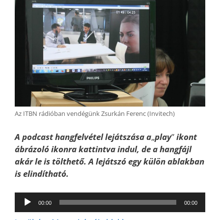
Az ITBN rádióban vendégünk Zsurkán Ferenc (Invitech)
A podcast hangfelvétel lejátszása a
„
play
”
ikont
ábrázoló ikonra kattintva indul, de a hangfájl
akár le is tölthető. A lejátszó egy külön ablakban
is elindítható.
Audió
00:00
00:00
lejátszó