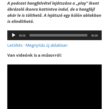
A podcast hangfelvétel lejátszása a „play” ikont
ábrázoló ikonra kattintva indul, de a hangfájl
akár le is tölthető. A lejátszó egy külön ablakban
is elindítható.
Audió
00:00
00:00
lejátszó
Letöltés
·
Megnyitás új ablakban
Van videónk is a műsorról: