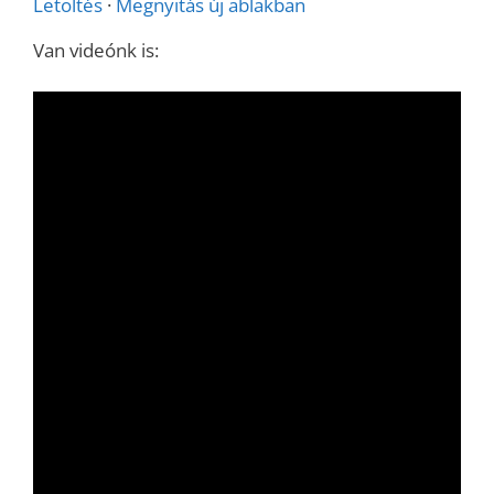
Letöltés
·
Megnyitás új ablakban
Van videónk is: