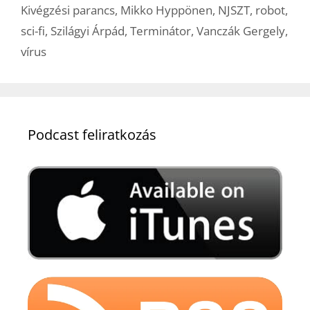
Kivégzési parancs
,
Mikko Hyppönen
,
NJSZT
,
robot
,
sci-fi
,
Szilágyi Árpád
,
Terminátor
,
Vanczák Gergely
,
vírus
Podcast feliratkozás