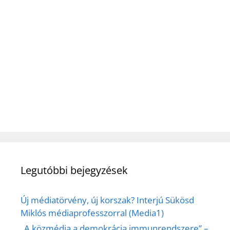
Legutóbbi bejegyzések
Új médiatörvény, új korszak? Interjú Sükösd
Miklós médiaprofesszorral (Media1)
„A közmédia a demokrácia immunrendszere” –