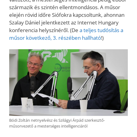
származik és szintén ellentmondásos. A műsor
elején rövid időre Siófokra kapcsoltunk, ahonnan
Szalay Dániel jelentkezett az Internet Hungary
konferencia helyszínéről. (De
a teljes tudósítás a
műsor következő, 3. részében hallható
!)
Bódi Zoltán netnyelvész és Szilágyi Árpád szerkesztő-
műsorvezető a mesterséges intelligenciáról