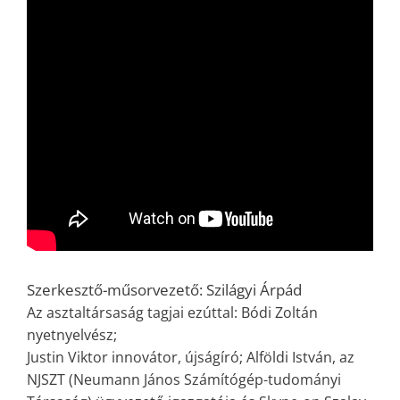
Szerkesztő-műsorvezető: Szilágyi Árpád
Az asztaltársaság tagjai ezúttal: Bódi Zoltán
nyetnyelvész;
Justin Viktor innovátor, újságíró; Alföldi István, az
NJSZT (Neumann János Számítógép-tudományi