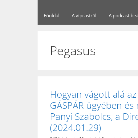
Főoldal
A vipcastről
A podcast beál
Pegasus
Hogyan vágott alá a
GÁSPÁR ügyében és 
Panyi Szabolcs, a Di
(2024.01.29)