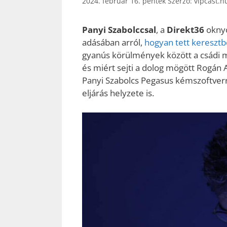
2024. február 16. péntek
Szerző:
vipcast.h
Panyi Szabolccsal
, a
Direkt36
oknyo
adásában arról,
hogyan tett keresz
gyanús körülmények között a csádi m
és miért sejti a dolog mögött Rogán 
Panyi Szabolcs Pegasus kémszoftverre
eljárás helyzete is.