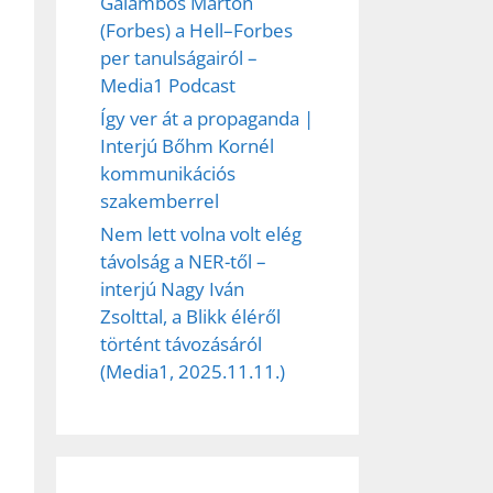
Galambos Márton
et
(Forbes) a Hell–Forbes
per tanulságairól –
Media1 Podcast
Így ver át a propaganda |
Interjú Bőhm Kornél
kommunikációs
szakemberrel
Nem lett volna volt elég
távolság a NER-től –
interjú Nagy Iván
Zsolttal, a Blikk éléről
történt távozásáról
(Media1, 2025.11.11.)