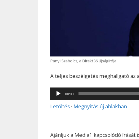
Panyi Szabolcs, a Direkt36 újságírója
A teljes beszélgetés meghallgató az a
Audió
00:00
lejátszó
Letöltés
·
Megnyitás új ablakban
Ajánljuk a Media1 kapcsolódó írását i