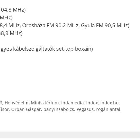
104,8 MHz)
 MHz)
8,4 MHz, Orosháza FM 90,2 MHz, Gyula FM 90,5 MHz)
88,9 MHz)
gyes kábelszolgáltatók set-top-boxain)
6
,
Honvédelmi Minisztérium
,
indamedia
,
Index
,
index.hu
,
űsor
,
Orbán Gáspár
,
panyi szabolcs
,
Pegasus
,
rogán antal
,