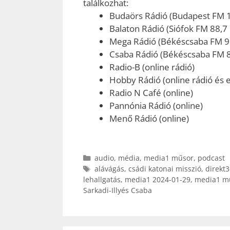
találkozhat:
Budaörs Rádió (Budapest FM 
Balaton Rádió (Siófok FM 88,7
Mega Rádió (Békéscsaba FM 9
Csaba Rádió (Békéscsaba FM 
Radio-B (online rádió)
Hobby Rádió (online rádió és e
Radio N Café (online)
Pannónia Rádió (online)
Menő Rádió (online)
Kategória
audio
,
média
,
media1 műsor
,
podcast
Címkék
alávágás
,
csádi katonai misszió
,
direkt3
lehallgatás
,
media1 2024-01-29
,
media1 m
Sarkadi-Illyés Csaba