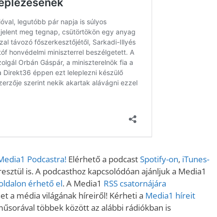
 Media1 Podcastra!
Elérhető a podcast
Spotify-on
,
iTunes-
sztül is. A podcasthoz kapcsolódóan ajánljuk a Media1
ldalon érhető el
. A Media1
RSS csatornájára
t a média világának híreiről! Kérheti a
Media1 híreit
műsorával többek között az alábbi rádiókban is