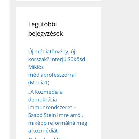
Legutóbbi
bejegyzések
Új médiatörvény, új
korszak? Interjú Sükösd
Miklós
médiaprofesszorral
(Media1)
„A közmédia a
demokrácia
immunrendszere” –
ez,
Szabó Stein Imre arról,
miképp reformálná meg
éséhez
a közmédiát