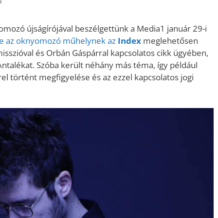
u
mozó újságírójával beszélgettünk a Media1 január 29-i
tbe az oknyomozó műhelynek az
Index
meglehetősen
isszióval és Orbán Gáspárral kapcsolatos cikk ügyében,
Antalékat. Szóba került néhány más téma, így például
l történt megfigyelése és az ezzel kapcsolatos jogi