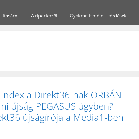
lításáról
A riporterről
Gyakran ismételt kérdések
z Index a Direkt36-nak ORBÁN
mi újság PEGASUS ügyben?
rekt36 újságírója a Media1-ben