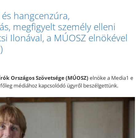
 és hangcenzúra,
ás, megfigyelt személy elleni
ocsi Ilonával, a MÚOSZ elnökével
)
írók Országos Szövetsége (MÚOSZ)
elnöke a Media1 e
, főleg médiához kapcsolódó ügyről beszélgettünk.