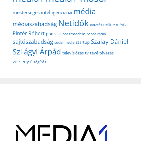
média
mesterséges intelligencia
MI
Netidők
médiaszabadság
online média
oktatás
Pintér Róbert
podcast
posztmodem
robot
rádió
Szalay Dániel
sajtószabadság
startup
social media
Szilágyi Árpád
televíziózás
tv
tévé
tévézés
verseny
újságírás