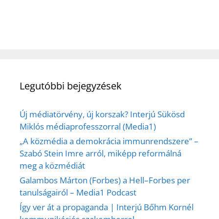
Legutóbbi bejegyzések
Új médiatörvény, új korszak? Interjú Sükösd
Miklós médiaprofesszorral (Media1)
„A közmédia a demokrácia immunrendszere” –
Szabó Stein Imre arról, miképp reformálná
meg a közmédiát
Galambos Márton (Forbes) a Hell–Forbes per
tanulságairól – Media1 Podcast
Így ver át a propaganda | Interjú Bőhm Kornél