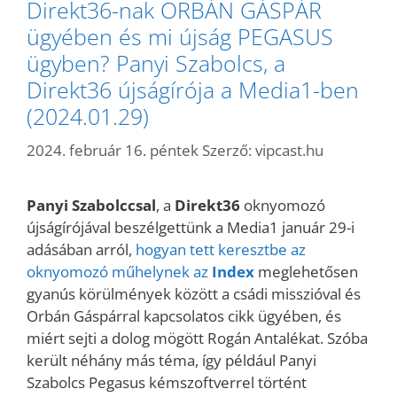
Direkt36-nak ORBÁN GÁSPÁR
ügyében és mi újság PEGASUS
ügyben? Panyi Szabolcs, a
Direkt36 újságírója a Media1-ben
(2024.01.29)
2024. február 16. péntek
Szerző:
vipcast.hu
Panyi Szabolccsal
, a
Direkt36
oknyomozó
újságírójával beszélgettünk a Media1 január 29-i
adásában arról,
hogyan tett keresztbe az
oknyomozó műhelynek az
Index
meglehetősen
gyanús körülmények között a csádi misszióval és
Orbán Gáspárral kapcsolatos cikk ügyében, és
miért sejti a dolog mögött Rogán Antalékat. Szóba
került néhány más téma, így például Panyi
Szabolcs Pegasus kémszoftverrel történt