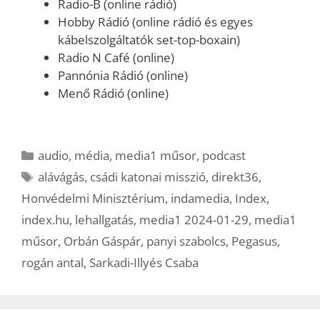
Radio-B (online rádió)
Hobby Rádió (online rádió és egyes
kábelszolgáltatók set-top-boxain)
Radio N Café (online)
Pannónia Rádió (online)
Menő Rádió (online)
Kategória
audio
,
média
,
media1 műsor
,
podcast
Címkék
alávágás
,
csádi katonai misszió
,
direkt36
,
Honvédelmi Minisztérium
,
indamedia
,
Index
,
index.hu
,
lehallgatás
,
media1 2024-01-29
,
media1
műsor
,
Orbán Gáspár
,
panyi szabolcs
,
Pegasus
,
rogán antal
,
Sarkadi-Illyés Csaba