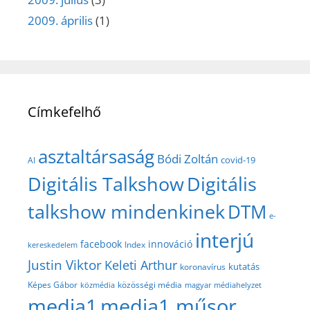
2009. április
(1)
Címkefelhő
asztaltársaság
Bódi Zoltán
covid-19
AI
Digitális Talkshow
Digitális
talkshow mindenkinek
DTM
e-
interjú
facebook
innováció
Index
kereskedelem
Justin Viktor
Keleti Arthur
kutatás
koronavírus
közösségi média
Képes Gábor
közmédia
magyar médiahelyzet
media1
media1 műsor