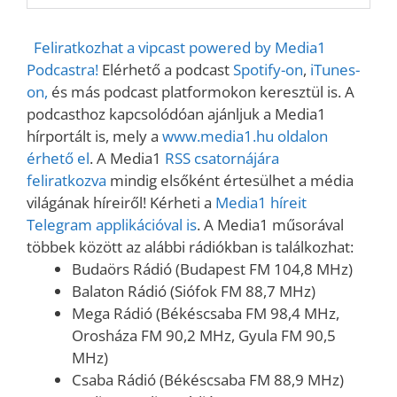
Feliratkozhat a vipcast powered by Media1
Podcastra!
Elérhető a podcast
Spotify-on
,
iTunes-
on,
és más podcast platformokon keresztül is. A
podcasthoz kapcsolódóan ajánljuk a Media1
hírportált is, mely a
www.media1.hu oldalon
érhető el
. A Media1
RSS csatornájára
feliratkozva
mindig elsőként értesülhet a média
világának híreiről! Kérheti a
Media1 híreit
Telegram applikációval is
. A Media1 műsorával
többek között az alábbi rádiókban is találkozhat:
Budaörs Rádió (Budapest FM 104,8 MHz)
Balaton Rádió (Siófok FM 88,7 MHz)
Mega Rádió (Békéscsaba FM 98,4 MHz,
Orosháza FM 90,2 MHz, Gyula FM 90,5
MHz)
Csaba Rádió (Békéscsaba FM 88,9 MHz)