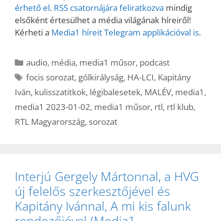
érhető el
.
RSS csatornájára feliratkozva
mindig
elsőként értesülhet a média világának híreiről!
Kérheti a
Media1 híreit Telegram applikációval is
.
Kategória
audio
,
média
,
media1 műsor
,
podcast
Címkék
focis sorozat
,
gólkirályság
,
HA-LCI
,
Kapitány
Iván
,
kulisszatitkok
,
légibalesetek
,
MALÉV
,
media1
,
media1 2023-01-02
,
media1 műsor
,
rtl
,
rtl klub
,
RTL Magyarország
,
sorozat
Interjú Gergely Mártonnal, a HVG
új felelős szerkesztőjével és
Kapitány Ivánnal, A mi kis falunk
rendezőjével (Media1,