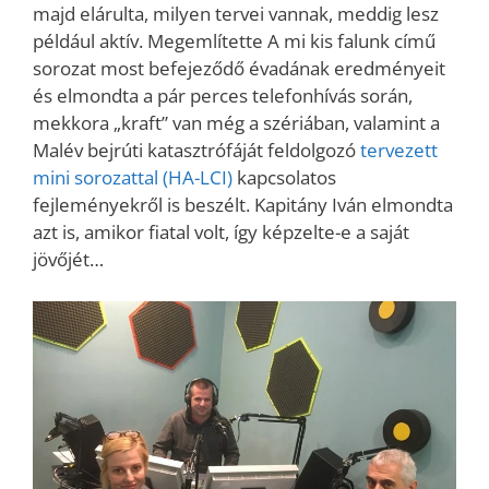
majd elárulta, milyen tervei vannak, meddig lesz
például aktív. Megemlítette A mi kis falunk című
sorozat most befejeződő évadának eredményeit
és elmondta a pár perces telefonhívás során,
mekkora „kraft” van még a szériában, valamint a
Malév bejrúti katasztrófáját feldolgozó
tervezett
mini sorozattal (HA-LCI)
kapcsolatos
fejleményekről is beszélt. Kapitány Iván elmondta
azt is, amikor fiatal volt, így képzelte-e a saját
jövőjét…