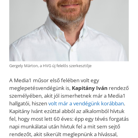
Gergely Márton, a HVG új felelős szerkesztője
A Media1 műsor első felében volt egy
meglepetésvendégünk is,
Kapitány Iván
rendező
személyében, akit jól ismerhetnek már a Media1
hallgatói, hiszen
volt már a vendégünk korábban
.
Kapitány Ivánt ezúttal abból az alkalomból hívtuk
fel, hogy most lett 60 éves: épp egy tévés forgatás
napi munkálatai után hívtuk fel a mit sem sejtő
rendezőt, akit sikerült meglepnünk a hívással,