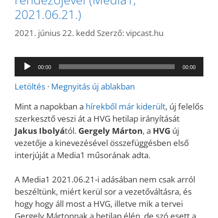
2021.06.21.)
2021. június 22. kedd
Szerző:
vipcast.hu
Audió
00:00
00:00
lejátszó
Letöltés
·
Megnyitás új ablakban
Mint a napokban a
hírekből már kiderült
, új felelős
szerkesztő veszi át a HVG hetilap irányítását
Jakus Ibolyá
tól.
Gergely Márton
, a
HVG
új
vezetője a kinevezésével összefüggésben első
interjúját a Media1 műsorának adta.
A Media1 2021.06.21-i adásában nem csak arról
beszéltünk, miért kerül sor a vezetőváltásra, és
hogy hogy áll most a HVG, illetve mik a tervei
Gergely Mártonnak a hetilap élén, de szó esett a