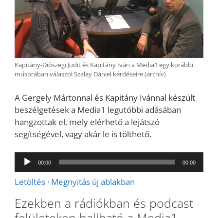
Kapitány-Diószegi Judit és Kapitány Iván a Media1 egy korábbi
műsorában válaszol Szalay Dániel kérdéseire (archív)
A Gergely Mártonnal és Kapitány Ivánnal készült
beszélgetések a Media1 legutóbbi adásában
hangzottak el, mely elérhető a lejátszó
segítségével, vagy akár le is tölthető.
Audió
00:00
00:00
lejátszó
Letöltés
·
Megnyitás új ablakban
Ezekben a rádiókban és podcast
felületeken hallható a Media1