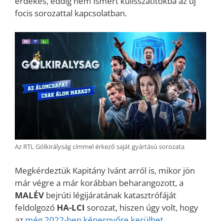
érdekes, eddig nem ismert kulisszatitokba az új
focis sorozattal kapcsolatban.
Az RTL Gólkirályság címmel érkező saját gyártású sorozata
Megkérdeztük Kapitány Ivánt arról is, mikor jön
már végre a már korábban beharangozott, a
MALÉV
bejrúti légijáratának katasztrófáját
feldolgozó
HA-LCI
sorozat, hiszen úgy volt, hogy
az
még 2022-ben képernyőre kerülhet
.