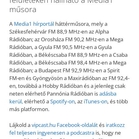
műsora
A
Media1 hírportál
háttérműsora, mely a
Székesfehérvár FM 88,9 MHz-en az Alpha
Rádióban; az Orosháza FM 90,2 MHz-en a Mega
Rádióban, a Gyula FM 90,5 MHz-en a Gyula
Rádióban, a Békéscsaba FM 88,9 MHz-en a Csaba
Rádióban, a Békéscsaba FM 98,4 MHz-en a Mega
Rádióban; a Budapest FM 92,9 MHz-en a Spirit
FM-en és Gyöngyösön a Maxirádióban az FM 92,4-
en, továbbá a Hobby Rádióban és a jelenleg csak
neten elérhető Pannónia Rádióban is
adásba
kerül,
elérhető a
Spotify-on
, az
iTunes-on
, és több
más platformon.
Lájkold a
vipcast.
hu Facebook-oldalát
és
iratkozz
fel teljesen ingyenesen a podcastra
is, hogy ne