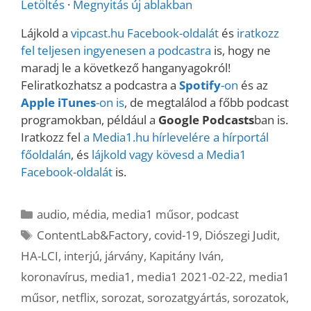
Letöltés
·
Megnyitás új ablakban
Lájkold a
vipcast.
hu Facebook-oldalát
és
iratkozz
fel teljesen ingyenesen a podcastra
is, hogy ne
maradj le a következő hanganyagokról!
Feliratkozhatsz a podcastra a
Spotify
-on
és az
Apple iTunes
-on is
, de megtalálod a főbb podcast
programokban, például a
Google Podcasts
ban is.
Iratkozz fel
a Media1.hu hírlevelére a hírportál
főoldalán
, és
lájkold vagy kövesd a Media1
Facebook-oldalát
is.
Kategória
audio
,
média
,
media1 műsor
,
podcast
Címkék
ContentLab&Factory
,
covid-19
,
Diószegi Judit
,
HA-LCI
,
interjú
,
járvány
,
Kapitány Iván
,
koronavírus
,
media1
,
media1 2021-02-22
,
media1
műsor
,
netflix
,
sorozat
,
sorozatgyártás
,
sorozatok
,