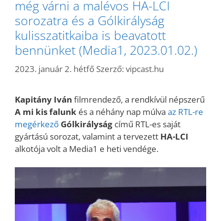
még várni a malévos HA-LCI
sorozatra és a Gólkirályság
kulisszatitkaiba is beavatott
bennünket (Media1, 2023.01.02.)
2023. január 2. hétfő
Szerző:
vipcast.hu
Kapitány Iván
filmrendező, a rendkívül népszerű
A mi kis falunk
és a néhány nap múlva
az RTL-re
megérkező
Gólkirályság
című RTL-es saját
gyártású sorozat, valamint a tervezett
HA-LCI
alkotója volt a Media1 e heti vendége.