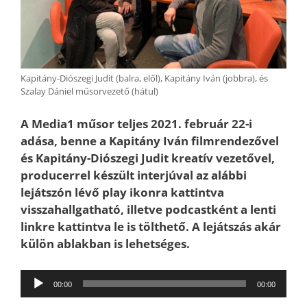
Kapitány-Diószegi Judit (balra, elől), Kapitány Iván (jobbra), és
Szalay Dániel műsorvezető (hátul)
A Media1 műsor teljes 2021. február 22-i
adása, benne a Kapitány Iván filmrendezővel
és Kapitány-Diószegi Judit kreatív vezetővel,
producerrel készült interjúval az alábbi
lejátszón lévő play ikonra kattintva
visszahallgatható, illetve podcastként a lenti
linkre kattintva le is tölthető. A lejátszás akár
külön ablakban is lehetséges.
Audió
00:00
00:00
lejátszó