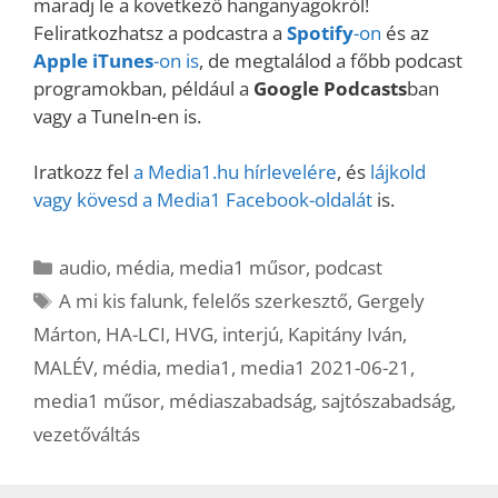
maradj le a következő hanganyagokról!
Feliratkozhatsz a podcastra a
Spotify
-on
és az
Apple iTunes
-on is
, de megtalálod a főbb podcast
programokban, például a
Google Podcasts
ban
vagy a TuneIn-en is.
Iratkozz fel
a Media1.hu hírlevelére
, és
lájkold
vagy kövesd a Media1 Facebook-oldalát
is.
Kategória
audio
,
média
,
media1 műsor
,
podcast
Címkék
A mi kis falunk
,
felelős szerkesztő
,
Gergely
Márton
,
HA-LCI
,
HVG
,
interjú
,
Kapitány Iván
,
MALÉV
,
média
,
media1
,
media1 2021-06-21
,
media1 műsor
,
médiaszabadság
,
sajtószabadság
,
vezetőváltás