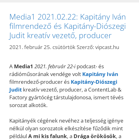
Media1 2021.02.22: Kapitány Iván
filmrendező és Kapitány-Diószegi
Judit kreatív vezető, producer
2021. február 25. csütörtök
Szerző:
vipcast.hu
A
Media1
2021. február 22-i
podcast- és
rádióműsorának vendége volt
Kapitány Iván
filmrendező-producer és
Kapitány-Diószegi
Judit
kreatív vezető, producer, a ContentLab &
Factory gyártócég társtulajdonosa, ismert tévés
sorozat alkotók.
Kapitányék cégének nevéhez a teljesség igénye
nélkül olyan sorozatok elkészítése fűződik mint
például
A mi kis falunk
, a
Drága örökösök
, a