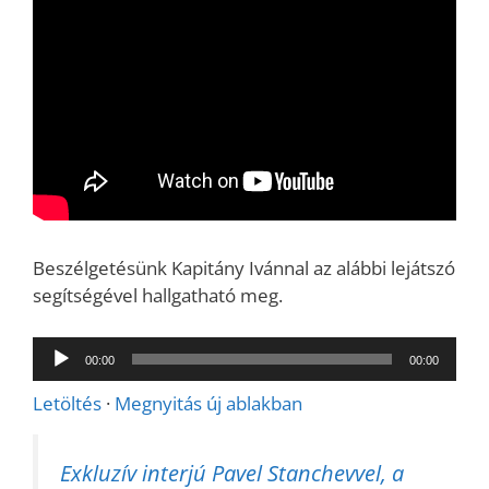
Beszélgetésünk Kapitány Ivánnal az alábbi lejátszó
segítségével hallgatható meg.
Audió
00:00
00:00
lejátszó
Letöltés
·
Megnyitás új ablakban
Exkluzív interjú Pavel Stanchevvel, a