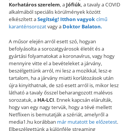
Korhatáros szerelem
, a
Jófiúk
, a tavaly a COVID
alkalmából speciális körülmények között
elkészített a
Segítség! Itthon vagyok
című
karanténsorozat
vagy a
Doktor Balaton.
A műsor elején arról esett szó, hogyan
befolyásolta a sorozatgyárosok életét és a
gyártási folyamatokat a koronavírus, vagy hogy
mennyire vitte el a bevételeket a járvány,
beszélgettünk arról, mi lesz a mozikkal, lesz-e
tartalom, ha a járvány miatti korlátozások után
újra kinyithatnak, de szó esett arról is, mikor lesz
látható a tavaly ősszel beharangozott malévos
sorozatuk, a
HA-LCI
. Ennek kapcsán elárulták,
hogy van egy nagy tervük, hogy a tévé mellett
Netflixen is bemutatják a szériát, amelyről a
media1.hu korábban
már mutatott be előzetest
.
Elbeszélgettünk a különféle streaming