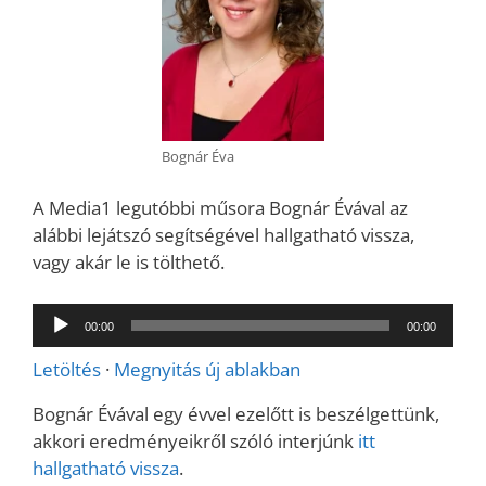
Bognár Éva
A Media1 legutóbbi műsora Bognár Évával az
alábbi lejátszó segítségével hallgatható vissza,
vagy akár le is tölthető.
Audió
00:00
00:00
lejátszó
Letöltés
·
Megnyitás új ablakban
Bognár Évával egy évvel ezelőtt is beszélgettünk,
akkori eredményeikről szóló interjúnk
itt
hallgatható vissza
.