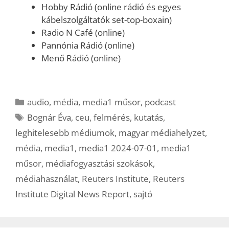
Hobby Rádió (online rádió és egyes
kábelszolgáltatók set-top-boxain)
Radio N Café (online)
Pannónia Rádió (online)
Menő Rádió (online)
Kategória
audio
,
média
,
media1 műsor
,
podcast
Címkék
Bognár Éva
,
ceu
,
felmérés
,
kutatás
,
leghitelesebb médiumok
,
magyar médiahelyzet
,
média
,
media1
,
media1 2024-07-01
,
media1
műsor
,
médiafogyasztási szokások
,
médiahasználat
,
Reuters Institute
,
Reuters
Institute Digital News Report
,
sajtó