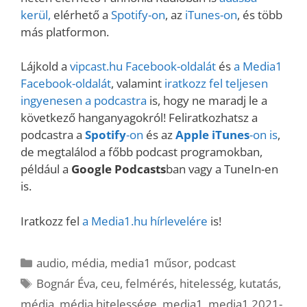
kerül,
elérhető a
Spotify-on
, az
iTunes-on
, és több
más platformon.
Lájkold a
vipcast.
hu Facebook-oldalát
és
a Media1
Facebook-oldalát
, valamint
iratkozz fel teljesen
ingyenesen a podcastra
is, hogy ne maradj le a
következő hanganyagokról! Feliratkozhatsz a
podcastra a
Spotify
-on
és az
Apple iTunes
-on is
,
de megtalálod a főbb podcast programokban,
például a
Google Podcasts
ban vagy a TuneIn-en
is.
Iratkozz fel
a Media1.hu hírlevelére
is!
Kategória
audio
,
média
,
media1 műsor
,
podcast
Címkék
Bognár Éva
,
ceu
,
felmérés
,
hitelesség
,
kutatás
,
média
,
média hitelessége
,
media1
,
media1 2021-