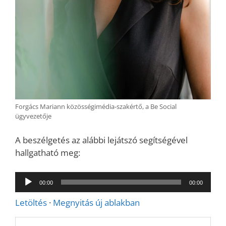
Forgács Mariann közösségimédia-szakértő, a Be Social
ügyvezetője
A beszélgetés az alábbi lejátszó segítségével
hallgatható meg:
Audió
00:00
00:00
lejátszó
Letöltés
·
Megnyitás új ablakban