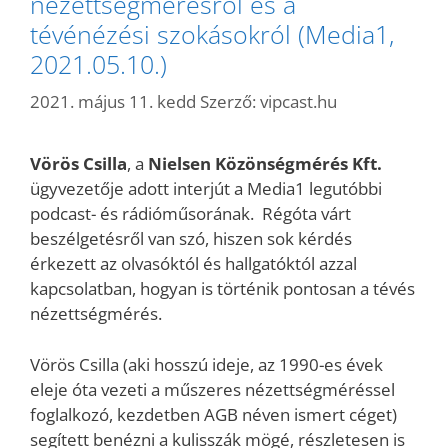
nézettségmérésről és a
tévénézési szokásokról (Media1,
2021.05.10.)
2021. május 11. kedd
Szerző:
vipcast.hu
Vörös Csilla
, a
Nielsen Közönségmérés Kft.
ügyvezetője adott interjút a Media1 legutóbbi
podcast- és rádióműsorának. Régóta várt
beszélgetésről van szó, hiszen sok kérdés
érkezett az olvasóktól és hallgatóktól azzal
kapcsolatban, hogyan is történik pontosan a tévés
nézettségmérés.
Vörös Csilla (aki hosszú ideje, az 1990-es évek
eleje óta vezeti a műszeres nézettségméréssel
foglalkozó, kezdetben AGB néven ismert céget)
segített benézni a kulisszák mögé, részletesen is