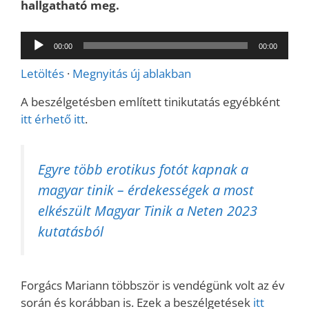
hallgatható meg.
Audió
00:00
00:00
lejátszó
Letöltés
·
Megnyitás új ablakban
A beszélgetésben említett tinikutatás egyébként
itt érhető itt
.
Egyre több erotikus fotót kapnak a
magyar tinik – érdekességek a most
elkészült Magyar Tinik a Neten 2023
kutatásból
Forgács Mariann többször is vendégünk volt az év
során és korábban is. Ezek a beszélgetések
itt