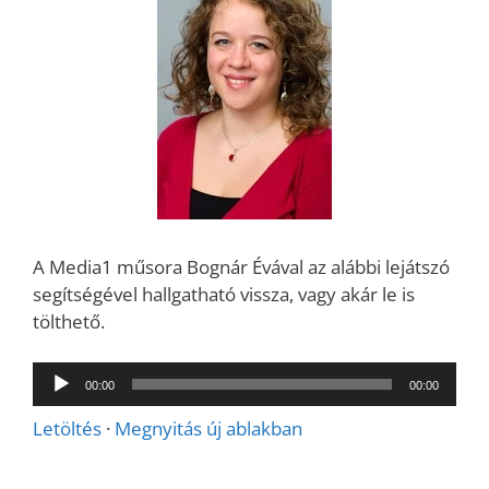
A Media1 műsora Bognár Évával az alábbi lejátszó
segítségével hallgatható vissza, vagy akár le is
tölthető.
Audió
00:00
00:00
lejátszó
Letöltés
·
Megnyitás új ablakban