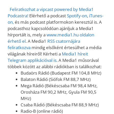
Feliratkozhat a vipcast powered by Media1
Podcastra!
Elérhető a podcast
Spotify-on
,
iTunes-
on,
és más podcast platformokon keresztül is. A
podcasthoz kapcsolódóan ajánljuk a Media1
hírportált is, mely a
www.media1.hu oldalon
érhető el
. A Media1
RSS csatornájára
feliratkozva
mindig elsőként értesülhet a média
világának híreiről! Kérheti a
Media1 híreit
Telegram applikációval is
. A Media1 műsorával
többek között az alábbi rádiókban is találkozhat:
Budaörs Rádió (Budapest FM 104,8 MHz)
Balaton Rádió (Siófok FM 88,7 MHz)
Mega Rádió (Békéscsaba FM 98,4 MHz,
Orosháza FM 90,2 MHz, Gyula FM 90,5
MHz)
Csaba Rádió (Békéscsaba FM 88,9 MHz)
Radio-B (online rádió)