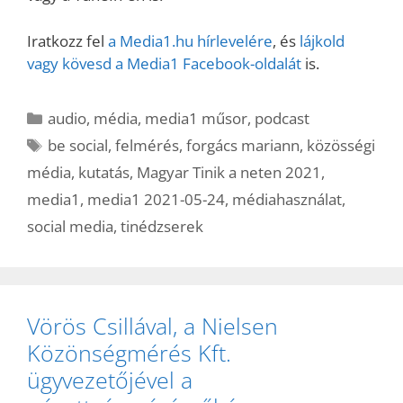
Iratkozz fel
a Media1.hu hírlevelére
, és
lájkold
vagy kövesd a Media1 Facebook-oldalát
is.
Kategória
audio
,
média
,
media1 műsor
,
podcast
Címkék
be social
,
felmérés
,
forgács mariann
,
közösségi
média
,
kutatás
,
Magyar Tinik a neten 2021
,
media1
,
media1 2021-05-24
,
médiahasználat
,
social media
,
tinédzserek
Vörös Csillával, a Nielsen
Közönségmérés Kft.
ügyvezetőjével a