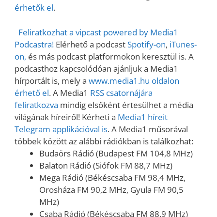
érhetők el
.
Feliratkozhat a vipcast powered by Media1
Podcastra!
Elérhető a podcast
Spotify-on
,
iTunes-
on,
és más podcast platformokon keresztül is. A
podcasthoz kapcsolódóan ajánljuk a Media1
hírportált is, mely a
www.media1.hu oldalon
érhető el
. A Media1
RSS csatornájára
feliratkozva
mindig elsőként értesülhet a média
világának híreiről! Kérheti a
Media1 híreit
Telegram applikációval is
. A Media1 műsorával
többek között az alábbi rádiókban is találkozhat:
Budaörs Rádió (Budapest FM 104,8 MHz)
Balaton Rádió (Siófok FM 88,7 MHz)
Mega Rádió (Békéscsaba FM 98,4 MHz,
Orosháza FM 90,2 MHz, Gyula FM 90,5
MHz)
Csaba Rádió (Békéscsaba FM 88,9 MHz)