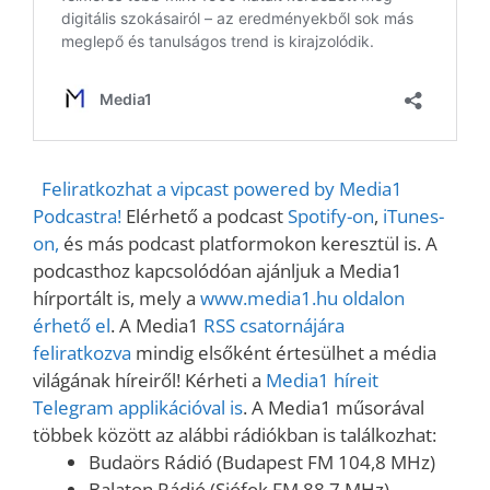
Feliratkozhat a vipcast powered by Media1
Podcastra!
Elérhető a podcast
Spotify-on
,
iTunes-
on,
és más podcast platformokon keresztül is. A
podcasthoz kapcsolódóan ajánljuk a Media1
hírportált is, mely a
www.media1.hu oldalon
érhető el
. A Media1
RSS csatornájára
feliratkozva
mindig elsőként értesülhet a média
világának híreiről! Kérheti a
Media1 híreit
Telegram applikációval is
. A Media1 műsorával
többek között az alábbi rádiókban is találkozhat:
Budaörs Rádió (Budapest FM 104,8 MHz)
Balaton Rádió (Siófok FM 88,7 MHz)