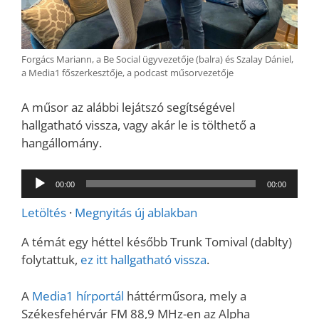
Forgács Mariann, a Be Social ügyvezetője (balra) és Szalay Dániel,
a Media1 főszerkesztője, a podcast műsorvezetője
A műsor az alábbi lejátszó segítségével
hallgatható vissza, vagy akár le is tölthető a
hangállomány.
Audió
00:00
00:00
lejátszó
Letöltés
·
Megnyitás új ablakban
A témát egy héttel később Trunk Tomival (dablty)
folytattuk,
ez itt hallgatható vissza
.
A
Media1 hírportál
háttérműsora, mely a
Székesfehérvár FM 88,9 MHz-en az Alpha