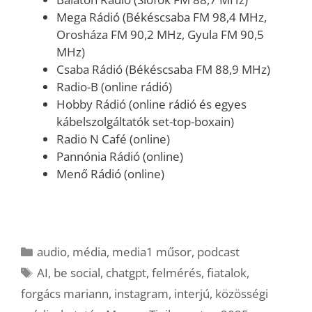
Mega Rádió (Békéscsaba FM 98,4 MHz,
Orosháza FM 90,2 MHz, Gyula FM 90,5
MHz)
Csaba Rádió (Békéscsaba FM 88,9 MHz)
Radio-B (online rádió)
Hobby Rádió (online rádió és egyes
kábelszolgáltatók set-top-boxain)
Radio N Café (online)
Pannónia Rádió (online)
Menő Rádió (online)
Kategória
audio
,
média
,
media1 műsor
,
podcast
Címkék
AI
,
be social
,
chatgpt
,
felmérés
,
fiatalok
,
forgács mariann
,
instagram
,
interjú
,
közösségi