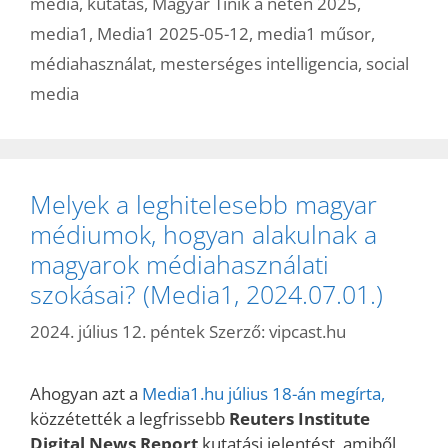
média
,
kutatás
,
Magyar Tinik a neten 2025
,
media1
,
Media1 2025-05-12
,
media1 műsor
,
médiahasználat
,
mesterséges intelligencia
,
social
media
Melyek a leghitelesebb magyar
médiumok, hogyan alakulnak a
magyarok médiahasználati
szokásai? (Media1, 2024.07.01.)
2024. július 12. péntek
Szerző:
vipcast.hu
Ahogyan azt a
Media1.hu július 18-án megírta,
közzétették a legfrissebb
Reuters Institute
Digital News Report
kutatási jelentést, amiből