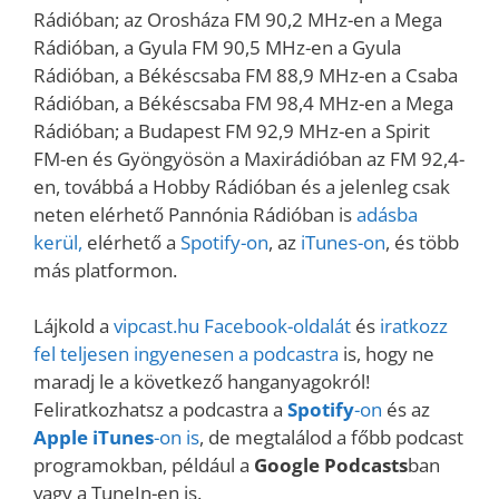
Rádióban; az Orosháza FM 90,2 MHz-en a Mega
Rádióban, a Gyula FM 90,5 MHz-en a Gyula
Rádióban, a Békéscsaba FM 88,9 MHz-en a Csaba
Rádióban, a Békéscsaba FM 98,4 MHz-en a Mega
Rádióban; a Budapest FM 92,9 MHz-en a Spirit
FM-en és Gyöngyösön a Maxirádióban az FM 92,4-
en, továbbá a Hobby Rádióban és a jelenleg csak
neten elérhető Pannónia Rádióban is
adásba
kerül,
elérhető a
Spotify-on
, az
iTunes-on
, és több
más platformon.
Lájkold a
vipcast.
hu Facebook-oldalát
és
iratkozz
fel teljesen ingyenesen a podcastra
is, hogy ne
maradj le a következő hanganyagokról!
Feliratkozhatsz a podcastra a
Spotify
-on
és az
Apple iTunes
-on is
, de megtalálod a főbb podcast
programokban, például a
Google Podcasts
ban
vagy a TuneIn-en is.