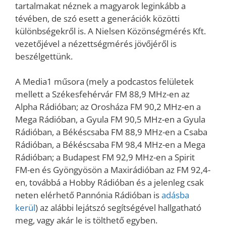
tartalmakat néznek a magyarok leginkább a
tévében, de szó esett a generációk közötti
különbségekről is. A Nielsen Közönségmérés Kft.
vezetőjével a nézettségmérés jövőjéről is
beszélgettünk.
A Media1 műsora (mely a podcastos felületek
mellett a Székesfehérvár FM 88,9 MHz-en az
Alpha Rádióban; az Orosháza FM 90,2 MHz-en a
Mega Rádióban, a Gyula FM 90,5 MHz-en a Gyula
Rádióban, a Békéscsaba FM 88,9 MHz-en a Csaba
Rádióban, a Békéscsaba FM 98,4 MHz-en a Mega
Rádióban; a Budapest FM 92,9 MHz-en a Spirit
FM-en és Gyöngyösön a Maxirádióban az FM 92,4-
en, továbbá a Hobby Rádióban és a jelenleg csak
neten elérhető Pannónia Rádióban is
adásba
kerül
) az alábbi lejátszó segítségével hallgatható
meg, vagy akár le is tölthető egyben.