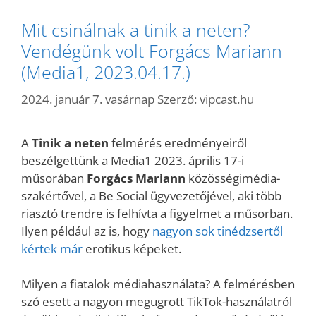
Mit csinálnak a tinik a neten?
Vendégünk volt Forgács Mariann
(Media1, 2023.04.17.)
2024. január 7. vasárnap
Szerző:
vipcast.hu
A
Tinik a neten
felmérés eredményeiről
beszélgettünk a Media1 2023. április 17-i
műsorában
Forgács Mariann
közösségimédia-
szakértővel, a Be Social ügyvezetőjével, aki több
riasztó trendre is felhívta a figyelmet a műsorban.
Ilyen például az is, hogy
nagyon sok tinédzsertől
kértek már
erotikus képeket.
Milyen a fiatalok médiahasználata? A felmérésben
szó esett a nagyon megugrott TikTok-használatról