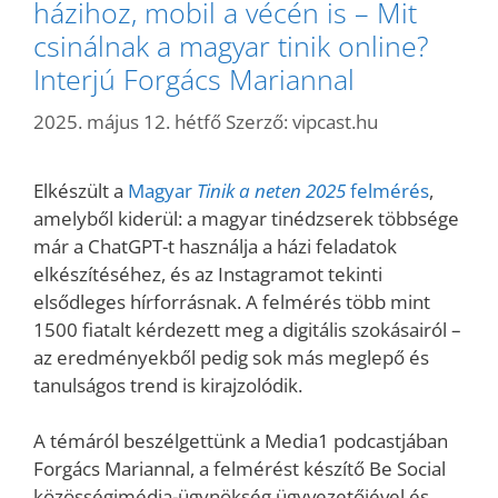
házihoz, mobil a vécén is – Mit
csinálnak a magyar tinik online?
Interjú Forgács Mariannal
2025. május 12. hétfő
Szerző:
vipcast.hu
Elkészült a
Magyar
Tinik a neten 2025
felmérés
,
amelyből kiderül: a magyar tinédzserek többsége
már a ChatGPT-t használja a házi feladatok
elkészítéséhez, és az Instagramot tekinti
elsődleges hírforrásnak. A felmérés több mint
1500 fiatalt kérdezett meg a digitális szokásairól –
az eredményekből pedig sok más meglepő és
tanulságos trend is kirajzolódik.
A témáról beszélgettünk a Media1 podcastjában
Forgács Mariannal, a felmérést készítő Be Social
közösségimédia-ügynökség ügyvezetőjével és