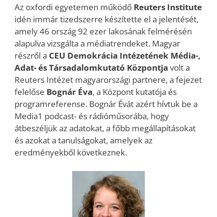
Az oxfordi egyetemen működő
Reuters Institute
idén immár tizedszerre készítette el a jelentését,
amely 46 ország 92 ezer lakosának felmérésén
alapulva vizsgálta a médiatrendeket. Magyar
részről a
CEU Demokrácia Intézetének Média-,
Adat​- és Társadalomkutató Központja
volt a
Reuters Intézet magyarországi partnere, a fejezet
felelőse
Bognár Éva
, a Központ kutatója és
programreferense. Bognár Évát azért hívtuk be a
Media1 podcast- és rádióműsorába, hogy
átbeszéljük az adatokat, a főbb megállapításokat
és azokat a tanulságokat, amelyek az
eredményekből következnek.