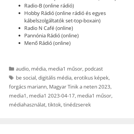
Radio-B (online rádió)
Hobby Rádió (online rádió és egyes
kábelszolgáltatók set-top-boxain)
Radio N Café (online)
Pannónia Rádió (online)
Menő Rádió (online)
Kategória
audio
,
média
,
media1 műsor
,
podcast
Címkék
be social
,
digitális média
,
erotikus képek
,
forgács mariann
,
Magyar Tinik a neten 2023
,
media1
,
media1 2023-04-17
,
media1 műsor
,
médiahasználat
,
tiktok
,
tinédzserek