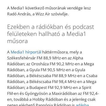
A Media1 következő műsorának vendége lesz
Radó András, a Wizz Air szóvivője.
Ezekben a rádiókban és podcast
felületeken hallható a Media1
műsora
A
Media1 hírportál
háttérműsora, mely a
Székesfehérvár FM 88,9 MHz-en az Alpha
Rádióban; az Orosháza FM 90,2 MHz-en a Mega
Rádióban, a Gyula FM 90,5 MHz-en a Gyula
Rádióban, a Békéscsaba FM 88,9 MHz-en a Csaba
Rádióban, a Békéscsaba FM 98,4 MHz-en a Mega
Rádióban; a Budapest FM 92,9 MHz-en a Spirit
FM-en és Gyöngyösön a Maxirádióban az FM 92,4-
en, továbbá a Hobby Rádióban és a jelenleg csak
neten elérhető Pannónia Rádióban is
adásba