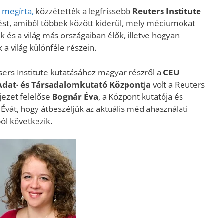
 megírta,
közzétették a legfrissebb
Reuters Institute
tést, amiből többek között kiderül, mely médiumokat
 és a világ más országaiban élők, illetve hogyan
a világ különféle részein.
rs Institute kutatásához magyar részről a
CEU
dat​- és Társadalomkutató Központja
volt a Reuters
jezet felelőse
Bognár Éva
, a Központ kutatója és
vát, hogy átbeszéljük az aktuális médiahasználati
ól következik.