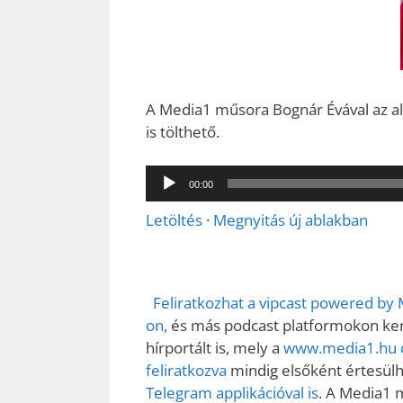
A Media1 műsora Bognár Évával az aláb
is tölthető.
Audió
00:00
lejátszó
Letöltés
·
Megnyitás új ablakban
Feliratkozhat a vipcast powered by
on,
és más podcast platformokon kere
hírportált is, mely a
www.media1.hu o
feliratkozva
mindig elsőként értesülhe
Telegram applikációval is
. A Media1 