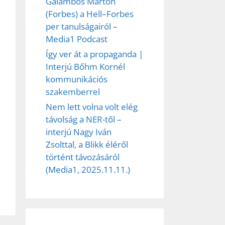
Galambos Márton
(Forbes) a Hell–Forbes
per tanulságairól –
Media1 Podcast
Így ver át a propaganda |
Interjú Bőhm Kornél
kommunikációs
szakemberrel
Nem lett volna volt elég
távolság a NER-től –
interjú Nagy Iván
Zsolttal, a Blikk éléről
történt távozásáról
(Media1, 2025.11.11.)