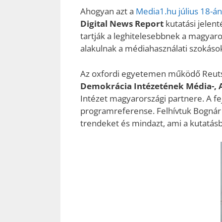
Ahogyan azt a
Media1.hu július 18-án
Digital News Report
kutatási jelen
tartják a leghitelesebbnek a magyarok
alakulnak a médiahasználati szokások 
Az oxfordi egyetemen működő Reutse
Demokrácia Intézetének Média-, A
Intézet magyarországi partnere. A fe
programreferense. Felhívtuk Bognár É
trendeket és mindazt, ami a kutatásb