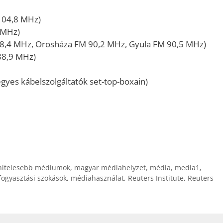
104,8 MHz)
 MHz)
8,4 MHz, Orosháza FM 90,2 MHz, Gyula FM 90,5 MHz)
88,9 MHz)
gyes kábelszolgáltatók set-top-boxain)
hitelesebb médiumok
,
magyar médiahelyzet
,
média
,
media1
,
ogyasztási szokások
,
médiahasználat
,
Reuters Institute
,
Reuters