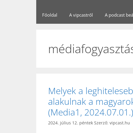
Főoldal
A vipcastről
A podcast beál
médiafogyasztás
Melyek a leghiteles
alakulnak a magyarok
(Media1, 2024.07.01.
2024. július 12. péntek
Szerző:
vipcast.hu