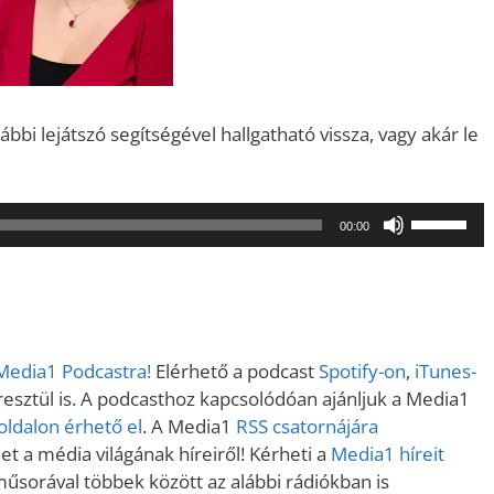
bi lejátszó segítségével hallgatható vissza, vagy akár le
A
00:00
hangerő
növeléséh
illetőleg
csökkent
a
 Media1 Podcastra!
Elérhető a podcast
Spotify-on
,
iTunes-
Fel/Le
sztül is. A podcasthoz kapcsolódóan ajánljuk a Media1
billentyűk
ldalon érhető el
. A Media1
RSS csatornájára
kell
t a média világának híreiről! Kérheti a
Media1 híreit
használni.
műsorával többek között az alábbi rádiókban is