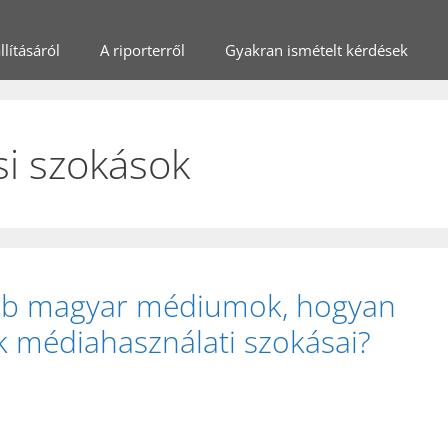
lításáról
A riporterről
Gyakran ismételt kérdések
i szokások
ebb magyar médiumok, hogyan
 médiahasználati szokásai?
)