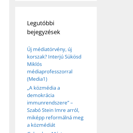
Legutóbbi
bejegyzések
Új médiatörvény, új
korszak? Interjú Sükösd
Miklós
médiaprofesszorral
ez,
(Media1)
„A közmédia a
éséhez
demokrácia
immunrendszere” –
Szabó Stein Imre arról,
et
miképp reformálná meg
a közmédiát