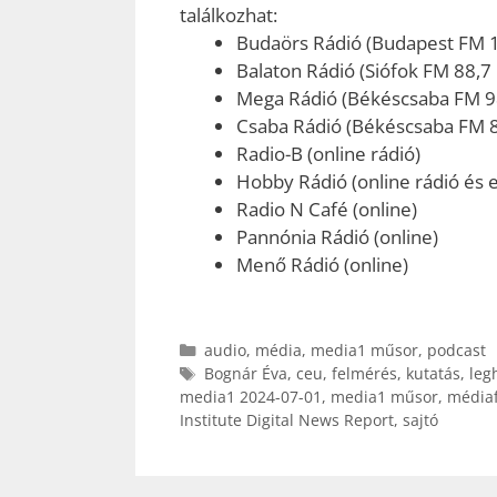
találkozhat:
Budaörs Rádió (Budapest FM 
Balaton Rádió (Siófok FM 88,7
Mega Rádió (Békéscsaba FM 9
Csaba Rádió (Békéscsaba FM 
Radio-B (online rádió)
Hobby Rádió (online rádió és e
Radio N Café (online)
Pannónia Rádió (online)
Menő Rádió (online)
Kategória
audio
,
média
,
media1 műsor
,
podcast
Címkék
Bognár Éva
,
ceu
,
felmérés
,
kutatás
,
leg
media1 2024-07-01
,
media1 műsor
,
médiaf
Institute Digital News Report
,
sajtó