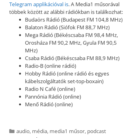
Telegram applikációval is
. A Media1 műsorával
többek között az alábbi rádiókban is találkozhat:
Budaörs Rádió (Budapest FM 104,8 MHz)
Balaton Rádió (Siófok FM 88,7 MHz)
Mega Rádió (Békéscsaba FM 98,4 MHz,
Orosháza FM 90,2 MHz, Gyula FM 90,5
MHz)
Csaba Rádió (Békéscsaba FM 88,9 MHz)
Radio-B (online rádió)
Hobby Rádió (online rádió és egyes
kábelszolgáltatók set-top-boxain)
Radio N Café (online)
Pannónia Rádió (online)
Menő Rádió (online)
Kategória
audio
,
média
,
media1 műsor
,
podcast