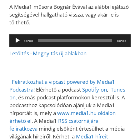
A Media1 műsora Bognár Évával az alábbi lejátszó
segítségével hallgatható vissza, vagy akár le is
tölthető.
Audió
00:00
00:00
lejátszó
Letöltés
·
Megnyitás új ablakban
Feliratkozhat a vipcast powered by Media1
Podcastra!
Elérhető a podcast
Spotify-on
,
iTunes-
on,
és más podcast platformokon keresztül is. A
podcasthoz kapcsolódóan ajánljuk a Media1
hírportált is, mely a
www.media1.hu oldalon
érhető el
. A Media1
RSS csatornájára
feliratkozva
mindig elsőként értesülhet a média
világának híreiről! Kérheti a
Media1 híreit