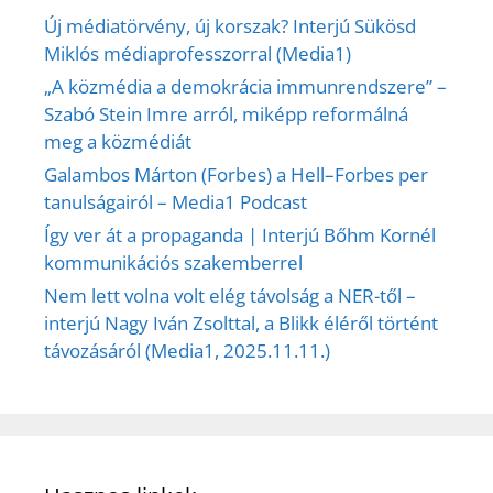
Új médiatörvény, új korszak? Interjú Sükösd
Miklós médiaprofesszorral (Media1)
„A közmédia a demokrácia immunrendszere” –
Szabó Stein Imre arról, miképp reformálná
meg a közmédiát
Galambos Márton (Forbes) a Hell–Forbes per
tanulságairól – Media1 Podcast
Így ver át a propaganda | Interjú Bőhm Kornél
kommunikációs szakemberrel
Nem lett volna volt elég távolság a NER-től –
interjú Nagy Iván Zsolttal, a Blikk éléről történt
távozásáról (Media1, 2025.11.11.)