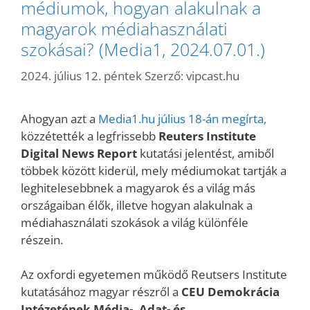
médiumok, hogyan alakulnak a
magyarok médiahasználati
szokásai? (Media1, 2024.07.01.)
2024. július 12. péntek
Szerző:
vipcast.hu
Ahogyan azt a
Media1.hu július 18-án megírta,
közzétették a legfrissebb
Reuters Institute
Digital News Report
kutatási jelentést, amiből
többek között kiderül, mely médiumokat tartják a
leghitelesebbnek a magyarok és a világ más
országaiban élők, illetve hogyan alakulnak a
médiahasználati szokások a világ különféle
részein.
Az oxfordi egyetemen működő Reutsers Institute
kutatásához magyar részről a
CEU Demokrácia
Intézetének Média-, Adat​- és