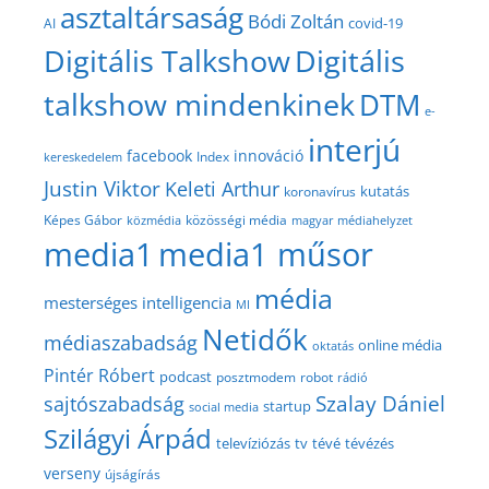
asztaltársaság
Bódi Zoltán
covid-19
AI
Digitális Talkshow
Digitális
talkshow mindenkinek
DTM
e-
interjú
facebook
innováció
Index
kereskedelem
Justin Viktor
Keleti Arthur
kutatás
koronavírus
közösségi média
Képes Gábor
közmédia
magyar médiahelyzet
media1
media1 műsor
média
mesterséges intelligencia
MI
Netidők
médiaszabadság
online média
oktatás
Pintér Róbert
podcast
posztmodem
robot
rádió
Szalay Dániel
sajtószabadság
startup
social media
Szilágyi Árpád
televíziózás
tv
tévé
tévézés
verseny
újságírás