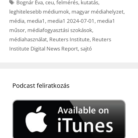
Címkék
Bognár Éva
,
ceu
,
felmérés
,
kutatás
,
leghitelesebb médiumok
,
magyar médiahelyzet
,
média
,
media1
,
media1 2024-07-01
,
media1
műsor
,
médiafogyasztási szokások
,
médiahasználat
,
Reuters Institute
,
Reuters
Institute Digital News Report
,
sajtó
Podcast feliratkozás