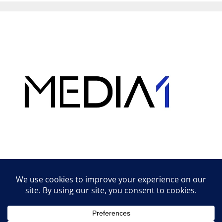
Hirdetés
Lifestyle tippek & trükkök