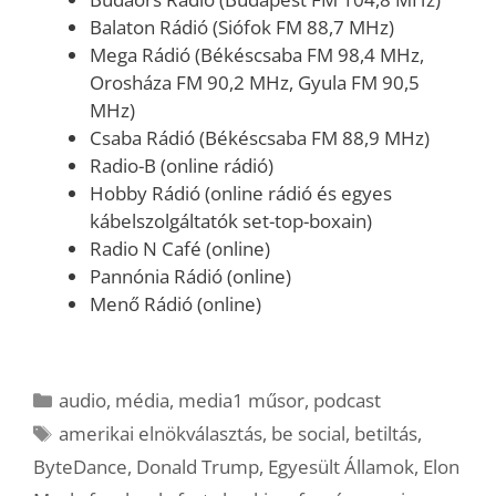
Balaton Rádió (Siófok FM 88,7 MHz)
Mega Rádió (Békéscsaba FM 98,4 MHz,
Orosháza FM 90,2 MHz, Gyula FM 90,5
MHz)
Csaba Rádió (Békéscsaba FM 88,9 MHz)
Radio-B (online rádió)
Hobby Rádió (online rádió és egyes
kábelszolgáltatók set-top-boxain)
Radio N Café (online)
Pannónia Rádió (online)
Menő Rádió (online)
Kategória
audio
,
média
,
media1 műsor
,
podcast
Címkék
amerikai elnökválasztás
,
be social
,
betiltás
,
ByteDance
,
Donald Trump
,
Egyesült Államok
,
Elon