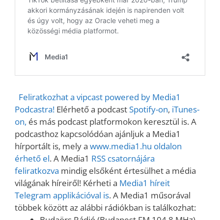
Feliratkozhat a vipcast powered by Media1
Podcastra!
Elérhető a podcast
Spotify-on
,
iTunes-
on,
és más podcast platformokon keresztül is. A
podcasthoz kapcsolódóan ajánljuk a Media1
hírportált is, mely a
www.media1.hu oldalon
érhető el
. A Media1
RSS csatornájára
feliratkozva
mindig elsőként értesülhet a média
világának híreiről! Kérheti a
Media1 híreit
Telegram applikációval is
. A Media1 műsorával
többek között az alábbi rádiókban is találkozhat:
Budaörs Rádió (Budapest FM 104,8 MHz)