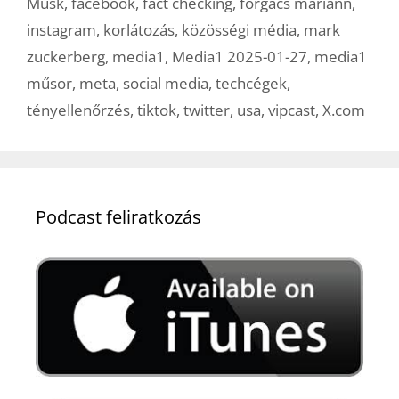
Musk
,
facebook
,
fact checking
,
forgács mariann
,
instagram
,
korlátozás
,
közösségi média
,
mark
zuckerberg
,
media1
,
Media1 2025-01-27
,
media1
műsor
,
meta
,
social media
,
techcégek
,
tényellenőrzés
,
tiktok
,
twitter
,
usa
,
vipcast
,
X.com
Podcast feliratkozás