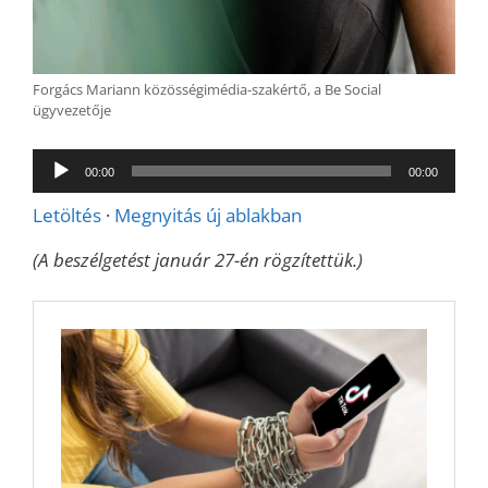
Forgács Mariann közösségimédia-szakértő, a Be Social
ügyvezetője
Audió
00:00
00:00
lejátszó
Letöltés
·
Megnyitás új ablakban
(A beszélgetést január 27-én rögzítettük.)