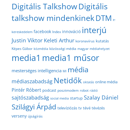
Digitális Talkshow
Digitális
talkshow mindenkinek
DTM
e-
interjú
facebook
innováció
Index
kereskedelem
Justin Viktor
Keleti Arthur
kutatás
koronavírus
közösségi média
Képes Gábor
közmédia
magyar médiahelyzet
media1
media1 műsor
média
mesterséges intelligencia
MI
Netidők
médiaszabadság
online média
oktatás
Pintér Róbert
podcast
posztmodem
robot
rádió
Szalay Dániel
sajtószabadság
startup
social media
Szilágyi Árpád
televíziózás
tv
tévé
tévézés
verseny
újságírás