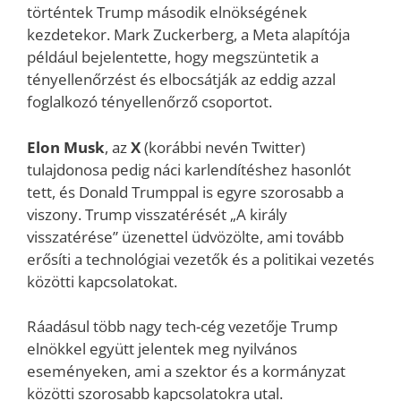
történtek Trump második elnökségének
kezdetekor. Mark Zuckerberg, a Meta alapítója
például bejelentette, hogy megszüntetik a
tényellenőrzést és elbocsátják az eddig azzal
foglalkozó tényellenőrző csoportot.
Elon Musk
, az
X
(korábbi nevén Twitter)
tulajdonosa pedig náci karlendítéshez hasonlót
tett, és Donald Trumppal is egyre szorosabb a
viszony. Trump visszatérését „A király
visszatérése” üzenettel üdvözölte, ami tovább
erősíti a technológiai vezetők és a politikai vezetés
közötti kapcsolatokat.
Ráadásul több nagy tech-cég vezetője Trump
elnökkel együtt jelentek meg nyilvános
eseményeken, ami a szektor és a kormányzat
közötti szorosabb kapcsolatokra utal.