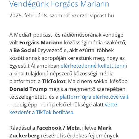
Vendégünk Forgács Mariann
2025. február 8. szombat
Szerző:
vipcast.hu
A Media1 podcast- és rádióműsorának vendége
volt
Forgács Mariann
közösségimédia-szakértő,
a
Be Social
ügyvezetője, akit ezúttal többek
között annak apropóján kerestünk meg, hogy az
Egyesült Államokban
elérhetetlenné kellett tenni
a kínai tulajdonú népszerű közösségi média
platformot, a
TikTokot
. Majd nem sokkal később
Donald Trump
mégis a megmentő szerepében
tetszeleghetett, és a
platform újra elérhetővé vált
– pedig épp Trump első elnöksége alatt
vette
kezdetét a TikTok betiltása
.
Ráadásul a
Facebook / Meta
, illetve
Mark
Zuckerberg
részéről is érdekes fejlemények