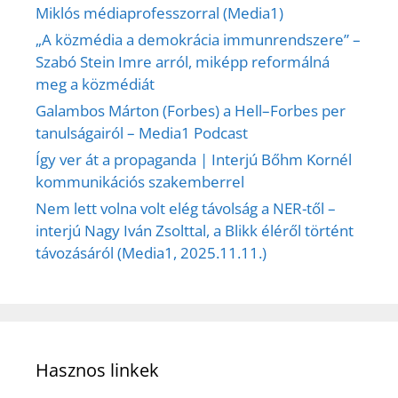
Miklós médiaprofesszorral (Media1)
„A közmédia a demokrácia immunrendszere” –
Szabó Stein Imre arról, miképp reformálná
meg a közmédiát
Galambos Márton (Forbes) a Hell–Forbes per
tanulságairól – Media1 Podcast
Így ver át a propaganda | Interjú Bőhm Kornél
kommunikációs szakemberrel
Nem lett volna volt elég távolság a NER-től –
interjú Nagy Iván Zsolttal, a Blikk éléről történt
távozásáról (Media1, 2025.11.11.)
Hasznos linkek