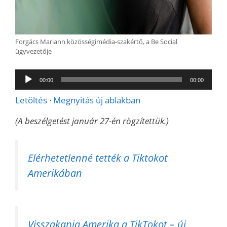
Forgács Mariann közösségimédia-szakértő, a Be Social
ügyvezetője
Audió
00:00
00:00
lejátszó
Letöltés
·
Megnyitás új ablakban
(A beszélgetést január 27-én rögzítettük.)
Elérhetetlenné tették a Tiktokot
Amerikában
Visszakapja Amerika a TikTokot – új