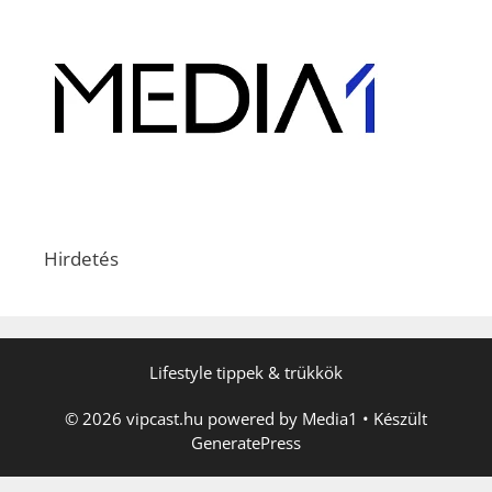
Hirdetés
Lifestyle tippek & trükkök
© 2026 vipcast.hu powered by Media1
• Készült
GeneratePress