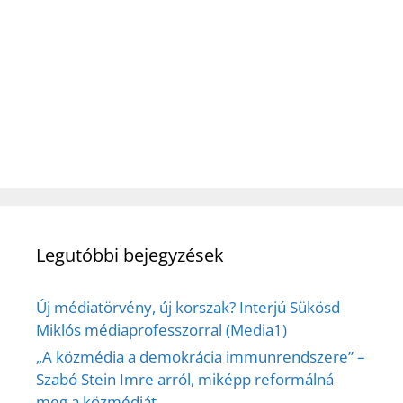
Legutóbbi bejegyzések
Új médiatörvény, új korszak? Interjú Sükösd
Miklós médiaprofesszorral (Media1)
„A közmédia a demokrácia immunrendszere” –
Szabó Stein Imre arról, miképp reformálná
meg a közmédiát