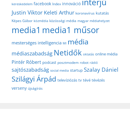
interjú
facebook
innováció
Index
kereskedelem
Justin Viktor
Keleti Arthur
kutatás
koronavírus
közösségi média
Képes Gábor
közmédia
magyar médiahelyzet
media1
media1 műsor
média
mesterséges intelligencia
MI
Netidők
médiaszabadság
online média
oktatás
Pintér Róbert
podcast
posztmodem
robot
rádió
Szalay Dániel
sajtószabadság
startup
social media
Szilágyi Árpád
televíziózás
tv
tévé
tévézés
verseny
újságírás