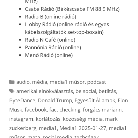
MHz)
Csaba Rádió (Békéscsaba FM 88,9 MHz)
Radio-B (online rádió)
Hobby Rádió (online rádió és egyes
kábelszolgáltatók set-top-boxain)
Radio N Café (online)
Pannónia Rádió (online)
Menő Rádió (online)
Kategória
audio
,
média
,
media1 műsor
,
podcast
Címkék
amerikai elnökválasztás
,
be social
,
betiltás
,
ByteDance
,
Donald Trump
,
Egyesült Államok
,
Elon
Musk
,
facebook
,
fact checking
,
forgács mariann
,
instagram
,
korlátozás
,
közösségi média
,
mark
zuckerberg
,
media1
,
Media1 2025-01-27
,
media1
műsor
,
meta
,
social media
,
techcégek
,