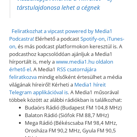
társtulajdonosa lehet a cégnek
Feliratkozhat a vipcast powered by Media1
Podcastra!
Elérhető a podcast
Spotify-on
,
iTunes-
on,
és más podcast platformokon keresztül is. A
podcasthoz kapcsolódóan ajánljuk a Media1
hírportált is, mely a
www.media1.hu oldalon
érhető el
. A Media1
RSS csatornájára
feliratkozva
mindig elsőként értesülhet a média
világának híreiről! Kérheti a
Media1 híreit
Telegram applikációval is
. A Media1 műsorával
többek között az alábbi rádiókban is találkozhat:
Budaörs Rádió (Budapest FM 104,8 MHz)
Balaton Rádió (Siófok FM 88,7 MHz)
Mega Rádió (Békéscsaba FM 98,4 MHz,
Orosháza FM 90,2 MHz, Gyula FM 90,5