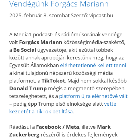
Vendégünk Forgács Mariann
2025. február 8. szombat
Szerző:
vipcast.hu
A Media1 podcast- és rádióműsorának vendége
volt
Forgács Mariann
közösségimédia-szakértő,
a
Be Social
ügyvezetője, akit ezúttal többek
között annak apropóján kerestünk meg, hogy az
Egyesült Államokban
elérhetetlenné kellett tenni
a kínai tulajdonú népszerű közösségi média
platformot, a
TikTokot
. Majd nem sokkal később
Donald Trump
mégis a megmentő szerepében
tetszeleghetett, és a
platform újra elérhetővé vált
– pedig épp Trump első elnöksége alatt
vette
kezdetét a TikTok betiltása
.
Ráadásul a
Facebook / Meta
, illetve
Mark
Zuckerberg
részéről is érdekes fejlemények