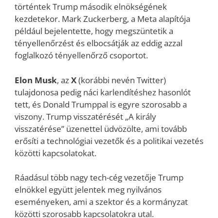
történtek Trump második elnökségének
kezdetekor. Mark Zuckerberg, a Meta alapítója
például bejelentette, hogy megszüntetik a
tényellenőrzést és elbocsátják az eddig azzal
foglalkozó tényellenőrző csoportot.
Elon Musk
, az
X
(korábbi nevén Twitter)
tulajdonosa pedig náci karlendítéshez hasonlót
tett, és Donald Trumppal is egyre szorosabb a
viszony. Trump visszatérését „A király
visszatérése” üzenettel üdvözölte, ami tovább
erősíti a technológiai vezetők és a politikai vezetés
közötti kapcsolatokat.
Ráadásul több nagy tech-cég vezetője Trump
elnökkel együtt jelentek meg nyilvános
eseményeken, ami a szektor és a kormányzat
közötti szorosabb kapcsolatokra utal.