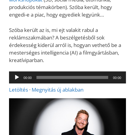
produkciós témakörben). Szóba került, hogy
engedi-e a piac, hogy egyediek legyünk…
Szóba került az is, mi ejt valakit rabul a
reklámszakmában? A beszélgetésből sok
érdekesség kiderül arról is, hogyan vethető be a
mesterséges intelligencia (AI) a filmgyártásban,
kreatíviparban.
Audió
00:00
00:00
lejátszó
Letöltés
·
Megnyitás új ablakban