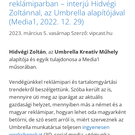
reklámiparban – interjú Hidvégi
Zoltánnal, az Umbrella alapítójával
(Media1, 2022. 12. 29)
2023. március 5. vasárnap
Szerző:
vipcast.hu
Hidvégi Zoltán
, az
Umbrella Kreatív Műhely
alapítója és egyik tulajdonosa a Media1
műsorában.
Vendégünkkel reklámipari és tartalomgyártási
trendekről beszélgettünk. Szóba került az is,
mennyire üti meg az iparágat az aktuális
gazdasági helyzet, mennyiben más a német és a
magyar reklámipar, hogyan lehet oda magyarként
betörni, de szó esett arról is, miért szerveznek az
Umbrella munkatársai teljesen
ingyenesen
workshopokat
(3D, social media, utómunka,