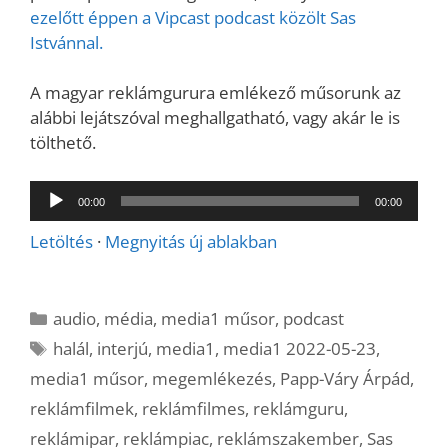
ezelőtt éppen a Vipcast podcast közölt Sas
Istvánnal.
A magyar reklámgurura emlékező műsorunk az
alábbi lejátszóval meghallgatható, vagy akár le is
tölthető.
Audió
00:00
00:00
lejátszó
Letöltés
·
Megnyitás új ablakban
Kategória
audio
,
média
,
media1 műsor
,
podcast
Címkék
halál
,
interjú
,
media1
,
media1 2022-05-23
,
media1 műsor
,
megemlékezés
,
Papp-Váry Árpád
,
reklámfilmek
,
reklámfilmes
,
reklámguru
,
reklámipar
,
reklámpiac
,
reklámszakember
,
Sas