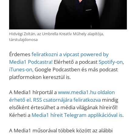
Hidvégi Zoltán, az Umbrella Kreatív Műhely alapítója,
társtulajdonosa
Érdemes
feliratkozni a vipcast powered by
Media1 Podcastra!
Elérhető a podcast
Spotify-on
,
iTunes-on,
Google Podcastben és más podcast
platformokon keresztül is.
A Media1 hírportál a
www.media1.hu oldalon
érhető el
.
RSS csatornájára feliratkozva
mindig
elsőként értesülhet a média világának híreiről!
Kérheti a
Media1 híreit Telegram applikációval is
.
A Media1 műsorával többek között az alábbi