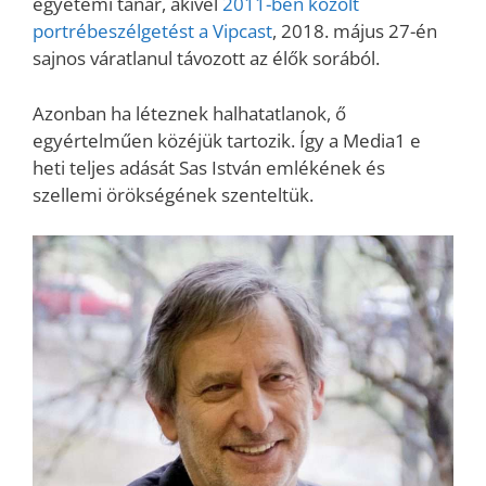
egyetemi tanár, akivel
2011-ben közölt
portrébeszélgetést a Vipcast
, 2018. május 27-én
sajnos váratlanul távozott az élők sorából.
Azonban ha léteznek halhatatlanok, ő
egyértelműen közéjük tartozik. Így a Media1 e
heti teljes adását Sas István emlékének és
szellemi örökségének szenteltük.