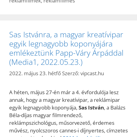
reklámfilmek
,
reklámfilmes
Sas Istvánra, a magyar kreatívipar
egyik legnagyobb koponyájára
emlékeztünk Papp-Váry Árpáddal
(Media1, 2022.05.23.)
2022. május 23. hétfő
Szerző:
vipcast.hu
A héten, május 27-én már a 4. évfordulója lesz
annak, hogy a magyar kreatívipar, a reklámipar
egyik legnagyobb koponyája,
Sas István
, a Balázs
Béla-díjas magyar filmrendező,
reklámpszichológus, műsorvezető, érdemes
művész, nyolcszoros cannes-i díjnyertes, címzetes