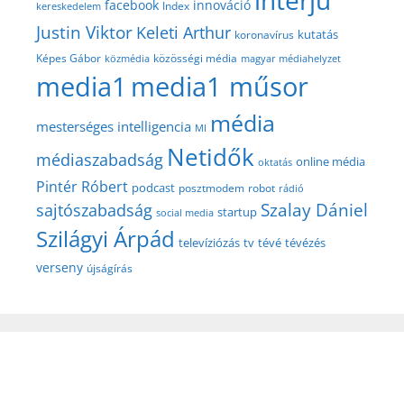
interjú
facebook
innováció
Index
kereskedelem
Justin Viktor
Keleti Arthur
kutatás
koronavírus
közösségi média
Képes Gábor
közmédia
magyar médiahelyzet
media1
media1 műsor
média
mesterséges intelligencia
MI
Netidők
médiaszabadság
online média
oktatás
Pintér Róbert
podcast
posztmodem
robot
rádió
Szalay Dániel
sajtószabadság
startup
social media
Szilágyi Árpád
televíziózás
tv
tévé
tévézés
verseny
újságírás