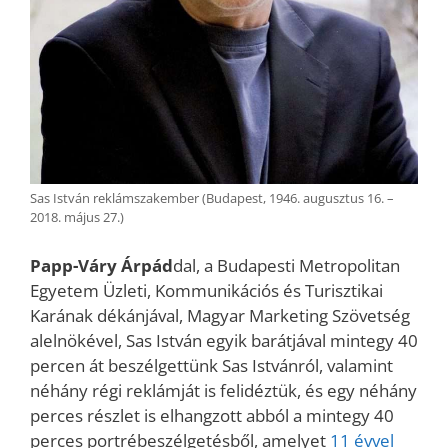
Sas István reklámszakember (Budapest, 1946. augusztus 16. –
2018. május 27.)
Papp-Váry Árpád
dal, a Budapesti Metropolitan
Egyetem Üzleti, Kommunikációs és Turisztikai
Karának dékánjával, Magyar Marketing Szövetség
alelnökével, Sas István egyik barátjával mintegy 40
percen át beszélgettünk Sas Istvánról, valamint
néhány régi reklámját is felidéztük, és egy néhány
perces részlet is elhangzott abból a mintegy 40
perces portrébeszélgetésből, amelyet
11 évvel