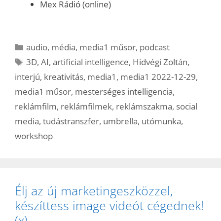
Mex Rádió (online)
Kategória
audio
,
média
,
media1 műsor
,
podcast
Címkék
3D
,
AI
,
artificial intelligence
,
Hidvégi Zoltán
,
interjú
,
kreativitás
,
media1
,
media1 2022-12-29
,
media1 műsor
,
mesterséges intelligencia
,
reklámfilm
,
reklámfilmek
,
reklámszakma
,
social
media
,
tudástranszfer
,
umbrella
,
utómunka
,
workshop
Élj az új marketingeszközzel,
készíttess image videót cégednek!
(x)