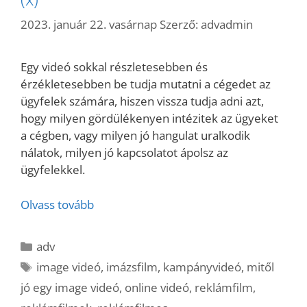
2023. január 22. vasárnap
Szerző:
advadmin
Egy videó sokkal részletesebben és
érzékletesebben be tudja mutatni a cégedet az
ügyfelek számára, hiszen vissza tudja adni azt,
hogy milyen gördülékenyen intézitek az ügyeket
a cégben, vagy milyen jó hangulat uralkodik
nálatok, milyen jó kapcsolatot ápolsz az
ügyfelekkel.
Olvass tovább
Kategória
adv
Címkék
image videó
,
imázsfilm
,
kampányvideó
,
mitől
jó egy image videó
,
online videó
,
reklámfilm
,