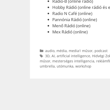
Radio-B (online rádió)
Hobby Rádió (online rádió és e
Radio N Café (online)
Pannónia Rádió (online)
Menő Rádió (online)
Mex Rádió (online)
Kategória
audio
,
média
,
media1 műsor
,
podcast
Címkék
3D
,
AI
,
artificial intelligence
,
Hidvégi Zo
műsor
,
mesterséges intelligencia
,
reklámf
umbrella
,
utómunka
,
workshop