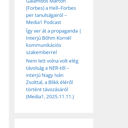
Galambos Márton
(Forbes) a Hell–Forbes
per tanulságairól –
Media1 Podcast
Így ver át a propaganda |
Interjú Bőhm Kornél
kommunikációs
szakemberrel
Nem lett volna volt elég
távolság a NER-től –
interjú Nagy Iván
Zsolttal, a Blikk éléről
történt távozásáról
(Media1, 2025.11.11.)