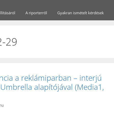
lításáról
A riporterről
Gyakran ismételt kérdések
2-29
ncia a reklámiparban – interjú
 Umbrella alapítójával (Media1,
.hu