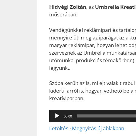
Hidvégi Zoltán
, az
Umbrella Kreat
műsorában.
Vendégünkkel reklámipari és tartalom
mennyire üti meg az iparágat az akt
magyar reklámipar, hogyan lehet oda 
szerveznek az Umbrella munkatársai
utómunka, produkciós témakörben). S
legyünk…
Szóba került az is, mi ejt valakit r
kiderül arról is, hogyan vethető be a 
kreatíviparban.
Audió
00:00
lejátszó
Letöltés
·
Megnyitás új ablakban