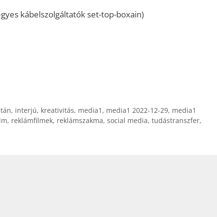
gyes kábelszolgáltatók set-top-boxain)
ltán
,
interjú
,
kreativitás
,
media1
,
media1 2022-12-29
,
media1
ilm
,
reklámfilmek
,
reklámszakma
,
social media
,
tudástranszfer
,