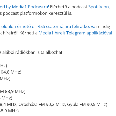
ered by Media1 Podcastra!
Elérhető a podcast
Spotify-on
,
podcast platformokon keresztül is.
oldalon érhető el
.
RSS csatornájára feliratkozva
mindig
 híreiről! Kérheti a
Media1 híreit Telegram applikációval
alábbi rádiókban is találkozhat:
MHz)
104,8 MHz)
 MHz)
FM 88,9 MHz)
4 MHz)
8,4 MHz, Orosháza FM 90,2 MHz, Gyula FM 90,5 MHz)
88,9 MHz)