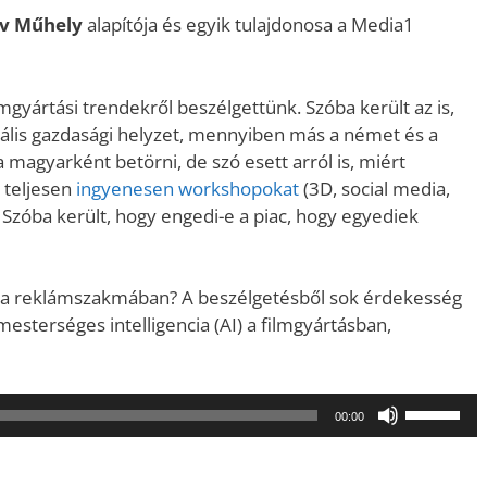
ív Műhely
alapítója és egyik tulajdonosa a Media1
gyártási trendekről beszélgettünk. Szóba került az is,
uális gazdasági helyzet, mennyiben más a német és a
magyarként betörni, de szó esett arról is, miért
 teljesen
ingyenesen workshopokat
(3D, social media,
zóba került, hogy engedi-e a piac, hogy egyediek
abul a reklámszakmában? A beszélgetésből sok érdekesség
mesterséges intelligencia (AI) a filmgyártásban,
A
00:00
hangerő
növeléséh