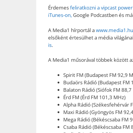
Érdemes
feliratkozni a vipcast pow
iTunes-on,
Google Podcastben és más 
A Media1 hírportál a
www.media1.hu 
elsőként értesülhet a média világának
is
.
A Media1 műsorával többek között az 
Spirit FM (Budapest FM 92,9 
Budaörs Rádió (Budapest FM 
Balaton Rádió (Siófok FM 88,7
Érd FM (Érd FM 101,3 MHz)
Alpha Rádió (Székesfehérvár 
Maxi Rádió (Gyöngyös FM 92,
Mega Rádió (Békéscsaba FM 9
Csaba Rádió (Békéscsaba FM 