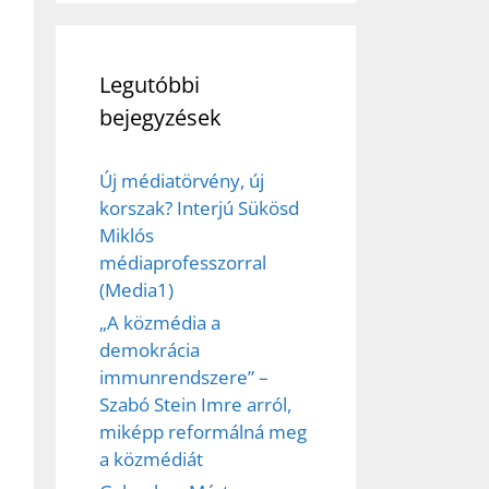
éséhez
Legutóbbi
et
bejegyzések
Új médiatörvény, új
korszak? Interjú Sükösd
Miklós
médiaprofesszorral
(Media1)
„A közmédia a
demokrácia
immunrendszere” –
Szabó Stein Imre arról,
miképp reformálná meg
a közmédiát