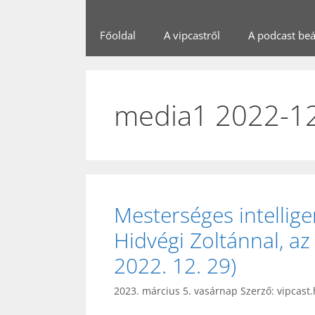
Főoldal
A vipcastről
A podcast beál
media1 2022-1
Mesterséges intellige
Hidvégi Zoltánnal, az
2022. 12. 29)
2023. március 5. vasárnap
Szerző:
vipcast