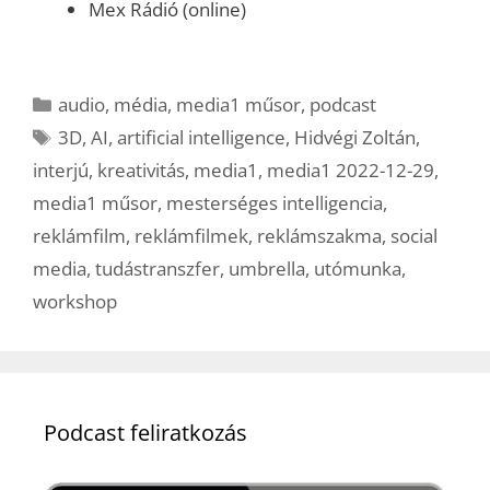
Mex Rádió (online)
Kategória
audio
,
média
,
media1 műsor
,
podcast
Címkék
3D
,
AI
,
artificial intelligence
,
Hidvégi Zoltán
,
interjú
,
kreativitás
,
media1
,
media1 2022-12-29
,
media1 műsor
,
mesterséges intelligencia
,
reklámfilm
,
reklámfilmek
,
reklámszakma
,
social
media
,
tudástranszfer
,
umbrella
,
utómunka
,
workshop
Podcast feliratkozás