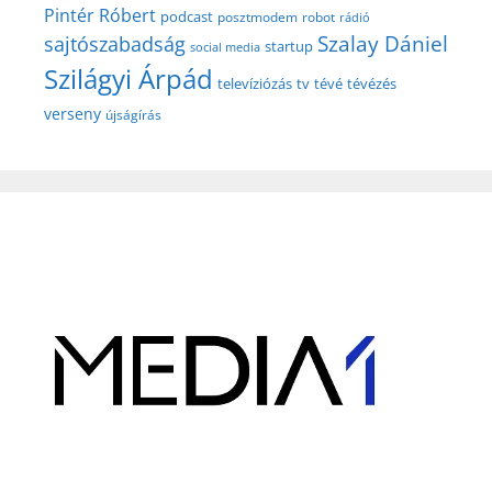
Pintér Róbert
podcast
posztmodem
robot
rádió
Szalay Dániel
sajtószabadság
startup
social media
Szilágyi Árpád
televíziózás
tv
tévé
tévézés
verseny
újságírás