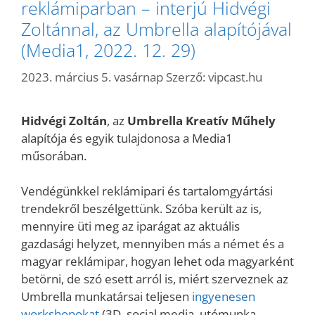
reklámiparban – interjú Hidvégi
Zoltánnal, az Umbrella alapítójával
(Media1, 2022. 12. 29)
2023. március 5. vasárnap
Szerző:
vipcast.hu
Hidvégi Zoltán
, az
Umbrella Kreatív Műhely
alapítója és egyik tulajdonosa a Media1
műsorában.
Vendégünkkel reklámipari és tartalomgyártási
trendekről beszélgettünk. Szóba került az is,
mennyire üti meg az iparágat az aktuális
gazdasági helyzet, mennyiben más a német és a
magyar reklámipar, hogyan lehet oda magyarként
betörni, de szó esett arról is, miért szerveznek az
Umbrella munkatársai teljesen
ingyenesen
workshopokat
(3D, social media, utómunka,