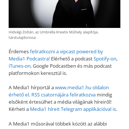
Hidvégi Zoltán, az Umbrella Kreatív Műhely alapítója,
társtulajdonosa
Érdemes
feliratkozni a vipcast powered by
Media1 Podcastra!
Elérhető a podcast
Spotify-on
,
iTunes-on,
Google Podcastben és más podcast
platformokon keresztül is.
A Media1 hírportál a
www.media1.hu oldalon
érhető el
.
RSS csatornájára feliratkozva
mindig
elsőként értesülhet a média világának híreiről!
Kérheti a
Media1 híreit Telegram applikációval is
.
A Media1 műsorával többek között az alábbi