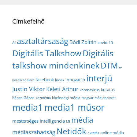
Címkefelhő
asztaltársaság
Bódi Zoltán
covid-19
AI
Digitális Talkshow
Digitális
talkshow mindenkinek
DTM
e-
interjú
facebook
innováció
Index
kereskedelem
Justin Viktor
Keleti Arthur
kutatás
koronavírus
közösségi média
Képes Gábor
közmédia
magyar médiahelyzet
media1
media1 műsor
média
mesterséges intelligencia
MI
Netidők
médiaszabadság
online média
oktatás