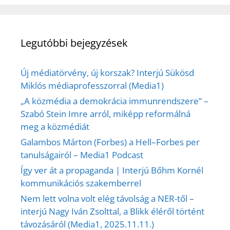
Legutóbbi bejegyzések
Új médiatörvény, új korszak? Interjú Sükösd
Miklós médiaprofesszorral (Media1)
„A közmédia a demokrácia immunrendszere” –
Szabó Stein Imre arról, miképp reformálná
meg a közmédiát
Galambos Márton (Forbes) a Hell–Forbes per
tanulságairól – Media1 Podcast
Így ver át a propaganda | Interjú Bőhm Kornél
kommunikációs szakemberrel
Nem lett volna volt elég távolság a NER-től –
interjú Nagy Iván Zsolttal, a Blikk éléről történt
távozásáról (Media1, 2025.11.11.)