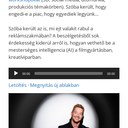
produkciós témakörben). Szóba került, hogy
engedi-e a piac, hogy egyediek legyünk…
Szóba került az is, mi ejt valakit rabul a
reklámszakmában? A beszélgetésből sok
érdekesség kiderül arról is, hogyan vethető be a
mesterséges intelligencia (AI) a filmgyártásban,
kreatíviparban.
Audió
00:00
00:00
lejátszó
Letöltés
·
Megnyitás új ablakban