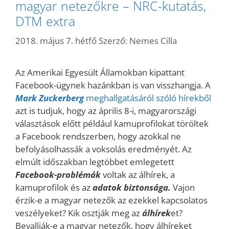
magyar netezőkre – NRC-kutatás,
DTM extra
2018. május 7. hétfő
Szerző:
Nemes Cilla
Az Amerikai Egyesült Államokban kipattant
Facebook-ügynek hazánkban is van visszhangja. A
Mark Zuckerberg
meghallgatásáról szóló hírekből
azt is tudjuk, hogy az április 8-i, magyarországi
választások előtt például kamuprofilokat töröltek
a Facebook rendszerben, hogy azokkal ne
befolyásolhassák a voksolás eredményét. Az
elmúlt időszakban legtöbbet emlegetett
Facebook-problémák
voltak az álhírek, a
kamuprofilok és az
adatok biztonsága.
Vajon
érzik-e a magyar netezők az ezekkel kapcsolatos
veszélyeket? Kik osztják meg az
álhírek
et?
Bevallják-e a magyar netezők, hogy álhíreket