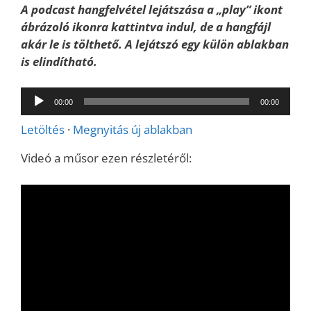
A podcast hangfelvétel lejátszása a „play” ikont
ábrázoló ikonra kattintva indul, de a hangfájl
akár le is tölthető. A lejátszó egy külön ablakban
is elindítható.
Audió
00:00
00:00
lejátszó
Letöltés
·
Megnyitás új ablakban
Videó a műsor ezen részletéről: