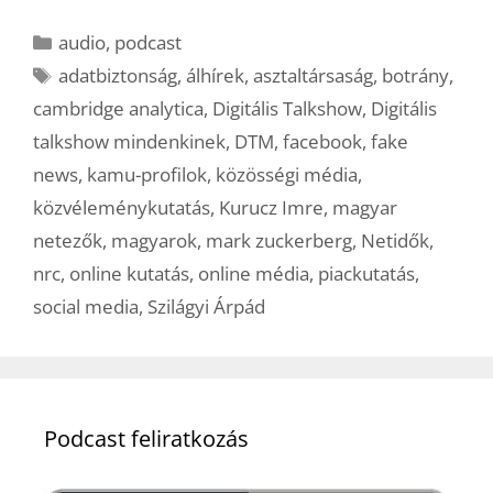
Kategória
audio
,
podcast
Címkék
adatbiztonság
,
álhírek
,
asztaltársaság
,
botrány
,
cambridge analytica
,
Digitális Talkshow
,
Digitális
talkshow mindenkinek
,
DTM
,
facebook
,
fake
news
,
kamu-profilok
,
közösségi média
,
közvéleménykutatás
,
Kurucz Imre
,
magyar
netezők
,
magyarok
,
mark zuckerberg
,
Netidők
,
nrc
,
online kutatás
,
online média
,
piackutatás
,
social media
,
Szilágyi Árpád
Podcast feliratkozás