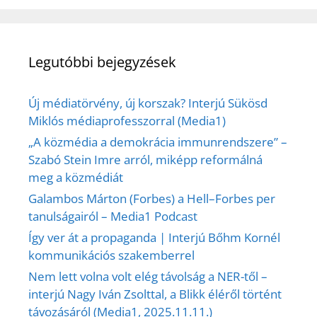
Legutóbbi bejegyzések
Új médiatörvény, új korszak? Interjú Sükösd
Miklós médiaprofesszorral (Media1)
„A közmédia a demokrácia immunrendszere” –
Szabó Stein Imre arról, miképp reformálná
meg a közmédiát
Galambos Márton (Forbes) a Hell–Forbes per
tanulságairól – Media1 Podcast
Így ver át a propaganda | Interjú Bőhm Kornél
kommunikációs szakemberrel
Nem lett volna volt elég távolság a NER-től –
interjú Nagy Iván Zsolttal, a Blikk éléről történt
távozásáról (Media1, 2025.11.11.)