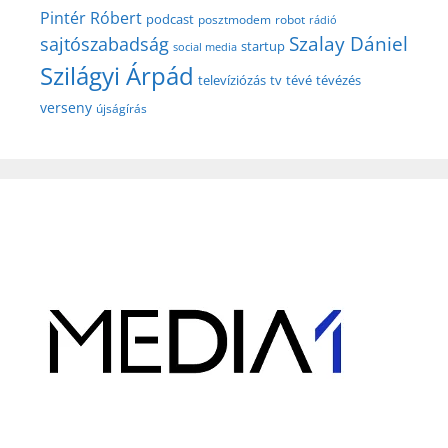
Pintér Róbert
podcast
posztmodem
robot
rádió
Szalay Dániel
sajtószabadság
startup
social media
Szilágyi Árpád
televíziózás
tv
tévé
tévézés
verseny
újságírás