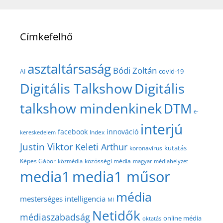
Címkefelhő
asztaltársaság
Bódi Zoltán
covid-19
AI
Digitális Talkshow
Digitális
talkshow mindenkinek
DTM
e-
interjú
facebook
innováció
Index
kereskedelem
Justin Viktor
Keleti Arthur
kutatás
koronavírus
közösségi média
Képes Gábor
közmédia
magyar médiahelyzet
media1
media1 műsor
média
mesterséges intelligencia
MI
Netidők
médiaszabadság
online média
oktatás