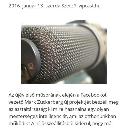
2016. január 13. szerda
Szerző:
vipcast.hu
Az újév első műsorának elején a Facebookot
vezető Mark Zuckerberg új projektjét beszéli meg
az asztaltársaság: ki mire használna egy olyan
mesterséges intelligenciát, ami az otthonunkban
működik? A hírösszeállításból kiderül, hogy már