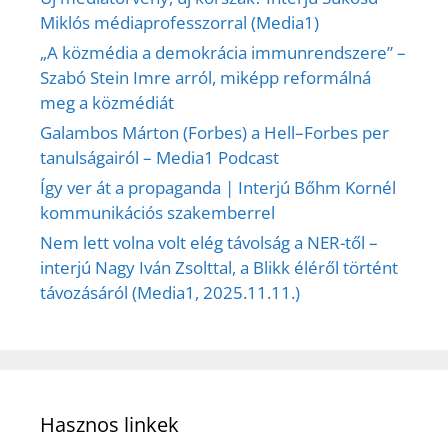
Miklós médiaprofesszorral (Media1)
„A közmédia a demokrácia immunrendszere” –
Szabó Stein Imre arról, miképp reformálná
meg a közmédiát
Galambos Márton (Forbes) a Hell–Forbes per
tanulságairól – Media1 Podcast
Így ver át a propaganda | Interjú Bőhm Kornél
kommunikációs szakemberrel
Nem lett volna volt elég távolság a NER-től –
interjú Nagy Iván Zsolttal, a Blikk éléről történt
távozásáról (Media1, 2025.11.11.)
Hasznos linkek