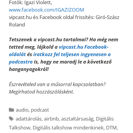
Fotók: Igazi Violett,
www.facebook.com/IGAZIZOOM
vipcast.hu és Facebook oldal frissítés: Giró-Szász
Roland
Tetszenek a vipcast.hu tartalmai? Ha még nem
tetted meg, lájkold a
vipcast.hu Facebook-
oldalát
és
iratkozz fel teljesen ingyenesen a
podcastra
is, hogy ne maradj le a következő
hanganyagokról!
Észrevételed van a műsorral kapcsolatban?
Megírhatod hozzászólásként.
Kategória
audio
,
podcast
Címkék
adattárolás
,
airbnb
,
asztaltársaság
,
Digitális
Talkshow
,
Digitális talkshow mindenkinek
,
DTM
,