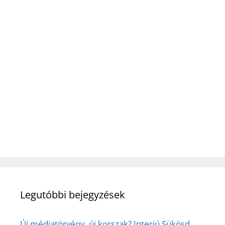
Legutóbbi bejegyzések
Új médiatörvény, új korszak? Interjú Sükösd