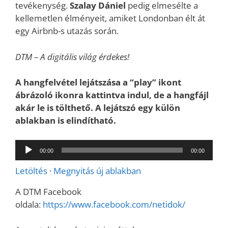
tevékenység.
Szalay Dániel
pedig elmesélte a
kellemetlen élményeit, amiket Londonban élt át
egy Airbnb-s utazás során.
DTM – A digitális világ érdekes!
A hangfelvétel lejátszása a “play” ikont
ábrázoló ikonra kattintva indul, de a hangfájl
akár le is tölthető. A lejátszó egy külön
ablakban is elindítható.
Audió
00:00
00:00
lejátszó
Letöltés
·
Megnyitás új ablakban
A DTM Facebook
oldala:
https://www.facebook.com/netidok/