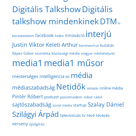
Digitális Talkshow
Digitális
talkshow mindenkinek
DTM
e-
interjú
facebook
innováció
Index
kereskedelem
Justin Viktor
Keleti Arthur
kutatás
koronavírus
közösségi média
Képes Gábor
közmédia
magyar médiahelyzet
media1
media1 műsor
média
mesterséges intelligencia
MI
Netidők
médiaszabadság
online média
oktatás
Pintér Róbert
podcast
posztmodem
robot
rádió
Szalay Dániel
sajtószabadság
startup
social media
Szilágyi Árpád
televíziózás
tv
tévé
tévézés
verseny
újságírás