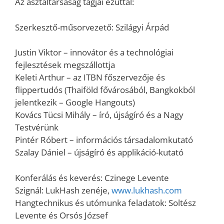
Az asztaltársaság tagjai ezúttal:
Szerkesztő-műsorvezető: Szilágyi Árpád
Justin Viktor – innovátor és a technológiai
fejlesztések megszállottja
Keleti Arthur – az ITBN főszervezője és
flippertudós (Thaiföld fővárosából, Bangkokból
jelentkezik – Google Hangouts)
Kovács Tücsi Mihály – író, újságíró és a Nagy
Testvérünk
Pintér Róbert – információs társadalomkutató
Szalay Dániel – újságíró és applikáció-kutató
Konferálás és keverés: Czinege Levente
Szignál: LukHash zenéje,
www.lukhash.com
Hangtechnikus és utómunka feladatok: Soltész
Levente és Orsós József