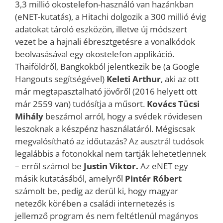
3,3 millió okostelefon-használó van hazánkban
(eNET-kutatás), a Hitachi dolgozik a 300 millió évig
adatokat tároló eszközön, illetve új módszert
vezet be a hajnali ébresztgetésre a vonalkódok
beolvasásával egy okostelefon applikáció.
Thaiföldről, Bangkokból jelentkezik be (a Google
Hangouts segítségével)
Keleti Arthur
, aki az ott
már megtapasztalható jövőről (2016 helyett ott
már 2559 van) tudósítja a műsort.
Kovács Tücsi
Mihály
beszámol arról, hogy a svédek rövidesen
leszoknak a készpénz használatáról. Mégiscsak
megvalósítható az időutazás? Az ausztrál tudósok
legalábbis a fotonokkal nem tartják lehetetlennek
– erről számol be
Justin Viktor.
Az eNET egy
másik kutatásából, amelyről
Pintér Róbert
számolt be, pedig az derül ki, hogy magyar
netezők körében a családi internetezés is
jellemző program és nem feltétlenül magányos