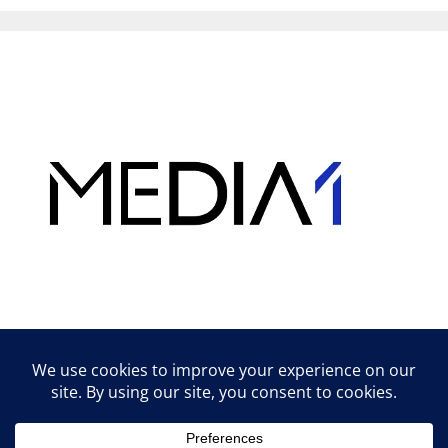
Hirdetés
Lifestyle tippek & trükkök