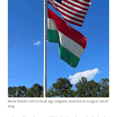
Béres Róbert otthonának egy szeglete: amerikai és magyar zászló
leng