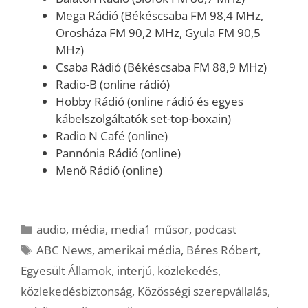
Mega Rádió (Békéscsaba FM 98,4 MHz,
Orosháza FM 90,2 MHz, Gyula FM 90,5
MHz)
Csaba Rádió (Békéscsaba FM 88,9 MHz)
Radio-B (online rádió)
Hobby Rádió (online rádió és egyes
kábelszolgáltatók set-top-boxain)
Radio N Café (online)
Pannónia Rádió (online)
Menő Rádió (online)
Kategória
audio
,
média
,
media1 műsor
,
podcast
Címkék
ABC News
,
amerikai média
,
Béres Róbert
,
Egyesült Államok
,
interjú
,
közlekedés
,
közlekedésbiztonság
,
Közösségi szerepvállalás
,