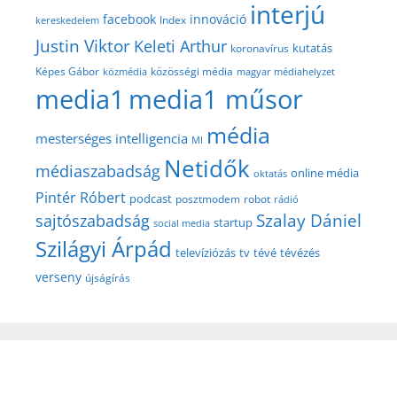
interjú
facebook
innováció
Index
kereskedelem
Justin Viktor
Keleti Arthur
kutatás
koronavírus
közösségi média
Képes Gábor
közmédia
magyar médiahelyzet
media1
media1 műsor
média
mesterséges intelligencia
MI
Netidők
médiaszabadság
online média
oktatás
Pintér Róbert
podcast
posztmodem
robot
rádió
Szalay Dániel
sajtószabadság
startup
social media
Szilágyi Árpád
televíziózás
tv
tévé
tévézés
verseny
újságírás