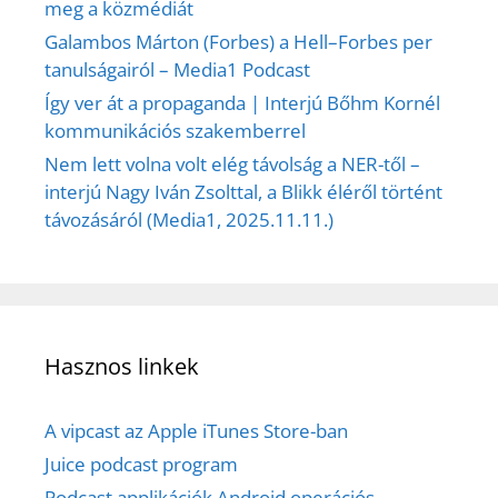
meg a közmédiát
Galambos Márton (Forbes) a Hell–Forbes per
tanulságairól – Media1 Podcast
Így ver át a propaganda | Interjú Bőhm Kornél
kommunikációs szakemberrel
Nem lett volna volt elég távolság a NER-től –
interjú Nagy Iván Zsolttal, a Blikk éléről történt
távozásáról (Media1, 2025.11.11.)
Hasznos linkek
A vipcast az Apple iTunes Store-ban
Juice podcast program
Podcast applikációk Android operációs