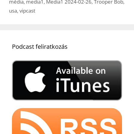
média
,
media1
,
Media1 2024-02-26
,
Trooper Bob
,
usa
,
vipcast
Podcast feliratkozás