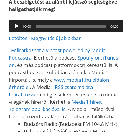
A beszélgetést az alábbi lejátszó segítségével
hallgathatják meg!
Audió
00:00
00:00
lejátszó
Letöltés
·
Megnyitás új ablakban
Feliratkozhat a vipcast powered by Media1
Podcastra!
Elérhető a podcast
Spotify-on
,
iTunes-
on,
és más podcast platformokon keresztül is. A
podcasthoz kapcsolódóan ajánljuk a Media1
hírportált is, mely a
www.media1.hu oldalon
érhető el
. A Media1
RSS csatornájára
feliratkozva
mindig elsőként értesülhet a média
világának híreiről! Kérheti a
Media1 híreit
Telegram applikációval is
. A Media1 műsorával
többek között az alábbi rádiókban is találkozhat:
Budaörs Rádió (Budapest FM 104,8 MHz)
Balaton Rádió (Siófok FM 88,7 MHz)