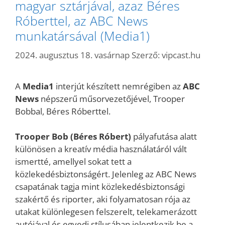
magyar sztárjával, azaz Béres
Róberttel, az ABC News
munkatársával (Media1)
2024. augusztus 18. vasárnap
Szerző:
vipcast.hu
A
Media1
interjút készített nemrégiben az
ABC
News
népszerű műsorvezetőjével, Trooper
Bobbal, Béres Róberttel.
Trooper Bob (Béres Róbert)
pályafutása alatt
különösen a kreatív média használatáról vált
ismertté, amellyel sokat tett a
közlekedésbiztonságért. Jelenleg az ABC News
csapatának tagja mint közlekedésbiztonsági
szakértő és riporter, aki folyamatosan rója az
utakat különlegesen felszerelt, telekamerázott
autójával és egyedi stílusában jelentkezik be a