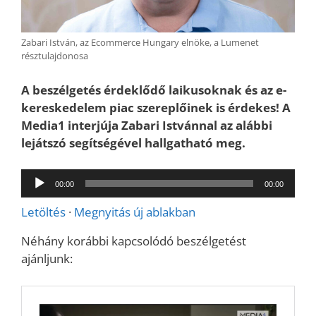
Zabari István, az Ecommerce Hungary elnöke, a Lumenet
résztulajdonosa
A beszélgetés érdeklődő laikusoknak és az e-
kereskedelem piac szereplőinek is érdekes! A
Media1 interjúja Zabari Istvánnal az alábbi
lejátszó segítségével hallgatható meg.
Audió
00:00
00:00
lejátszó
Letöltés
·
Megnyitás új ablakban
Néhány korábbi kapcsolódó beszélgetést
ajánljunk: