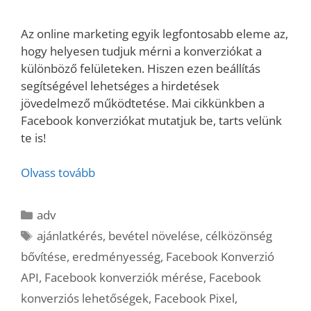
Az online marketing egyik legfontosabb eleme az,
hogy helyesen tudjuk mérni a konverziókat a
különböző felületeken. Hiszen ezen beállítás
segítségével lehetséges a hirdetések
jövedelmező működtetése. Mai cikkünkben a
Facebook konverziókat mutatjuk be, tarts velünk
te is!
Olvass tovább
Kategória
adv
Címkék
ajánlatkérés
,
bevétel növelése
,
célközönség
bővítése
,
eredményesség
,
Facebook Konverzió
API
,
Facebook konverziók mérése
,
Facebook
konverziós lehetőségek
,
Facebook Pixel
,