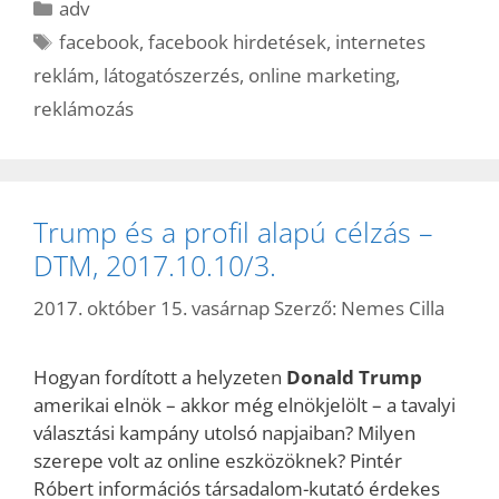
Kategória
adv
Címkék
facebook
,
facebook hirdetések
,
internetes
reklám
,
látogatószerzés
,
online marketing
,
reklámozás
Trump és a profil alapú célzás –
DTM, 2017.10.10/3.
2017. október 15. vasárnap
Szerző:
Nemes Cilla
Hogyan fordított a helyzeten
Donald Trump
amerikai elnök – akkor még elnökjelölt – a tavalyi
választási kampány utolsó napjaiban? Milyen
szerepe volt az online eszközöknek? Pintér
Róbert információs társadalom-kutató érdekes