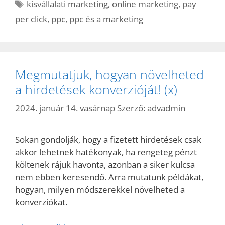
Címkék
kisvállalati marketing
,
online marketing
,
pay
per click
,
ppc
,
ppc és a marketing
Megmutatjuk, hogyan növelheted
a hirdetések konverzióját! (x)
2024. január 14. vasárnap
Szerző:
advadmin
Sokan gondolják, hogy a fizetett hirdetések csak
akkor lehetnek hatékonyak, ha rengeteg pénzt
költenek rájuk havonta, azonban a siker kulcsa
nem ebben keresendő. Arra mutatunk példákat,
hogyan, milyen módszerekkel növelheted a
konverziókat.