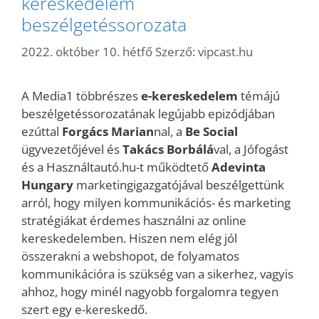
kereskedelem
beszélgetéssorozata
2022. október 10. hétfő
Szerző:
vipcast.hu
A Media1 többrészes
e-kereskedelem
témájú
beszélgetéssorozatának legújabb epizódjában
ezúttal
Forgács Marian
nal, a
Be Social
ügyvezetőjével és
Takács Borbálá
val, a Jófogást
és a Használtautó.hu-t működtető
Adevinta
Hungary
marketingigazgatójával beszélgettünk
arról, hogy milyen kommunikációs- és marketing
stratégiákat érdemes használni az online
kereskedelemben. Hiszen nem elég jól
összerakni a webshopot, de folyamatos
kommunikációra is szükség van a sikerhez, vagyis
ahhoz, hogy minél nagyobb forgalomra tegyen
szert egy e-kereskedő.