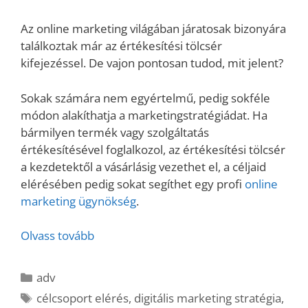
Az online marketing világában járatosak bizonyára
találkoztak már az értékesítési tölcsér
kifejezéssel. De vajon pontosan tudod, mit jelent?
Sokak számára nem egyértelmű, pedig sokféle
módon alakíthatja a marketingstratégiádat. Ha
bármilyen termék vagy szolgáltatás
értékesítésével foglalkozol, az értékesítési tölcsér
a kezdetektől a vásárlásig vezethet el, a céljaid
elérésében pedig sokat segíthet egy profi
online
marketing ügynökség
.
Olvass tovább
Kategória
adv
Címkék
célcsoport elérés
,
digitális marketing stratégia
,