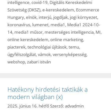
intelligence
,
covid-19
,
Digitális Kereskedelmi
Szövetség (DKSZ)
,
e-kereskedelem
,
Ecommerce
Hungary
,
elnök
,
interjú
,
jogdíjak
,
jogi környezet
,
koronavírus
,
lumenet
,
media1
,
Media1 2024-10-
14
,
media1 műsor
,
mesterséges intelligencia
,
MI
,
online kereskedelem
,
online marketing
,
piacterek
,
technológiai újítások
,
temu
,
ügyfélszolgálat
,
vámok
,
versenyképesség
,
webshop
,
zabari istván
Hatékony hirdetési taktikák a
modern világban (x)
2025. június 16. hétfő
Szerző:
advadmin