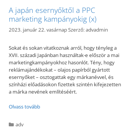
A japán esernyőktől a PPC
marketing kampányokig (x)
2023. január 22. vasárnap
Szerző:
advadmin
Sokat és sokan vitatkoznak arról, hogy tényleg a
XVII. századi Japánban használtak-e először a mai
marketingkampányokhoz hasonlót. Tény, hogy
reklámajándékokat – olajos papírból gyártott
esernyőket – osztogattak egy márkanévvel, és
színházi előadásokon fizettek szintén kifejezetten
a márka nevének említéséért.
Olvass tovább
Kategória
adv