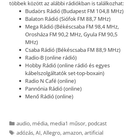
többek között az alábbi rádiókban is találkozhat:
Budaörs Rádió (Budapest FM 104,8 MHz)
Balaton Rádió (Siófok FM 88,7 MHz)
Mega Rádió (Békéscsaba FM 98,4 MHz,
Orosháza FM 90,2 MHz, Gyula FM 90,5
MHz)
Csaba Rádió (Békéscsaba FM 88,9 MHz)
Radio-B (online rádió)
Hobby Rádió (online rádió és egyes
kábelszolgáltatók set-top-boxain)
Radio N Café (online)
Pannónia Rádió (online)
Menő Rádió (online)
Kategória
audio
,
média
,
media1 műsor
,
podcast
Címkék
adózás
,
AI
,
Allegro
,
amazon
,
artificial