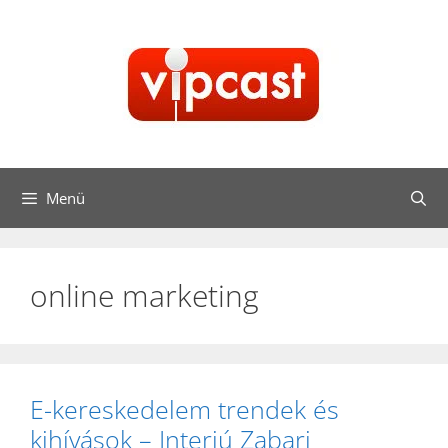
Kilépés
a
tartalomba
Menü
online marketing
E-kereskedelem trendek és
kihívások – Interjú Zabari