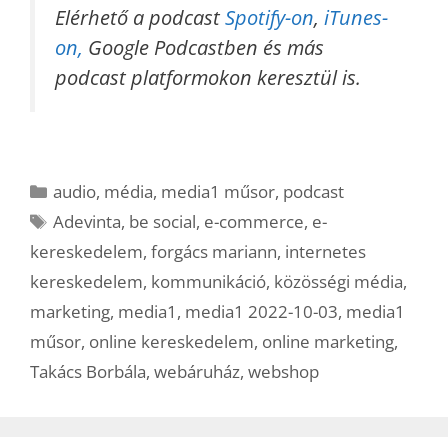
Elérhető a podcast
Spotify-on
,
iTunes-
on,
Google Podcastben és más
podcast platformokon keresztül is.
Kategória
audio
,
média
,
media1 műsor
,
podcast
Címkék
Adevinta
,
be social
,
e-commerce
,
e-
kereskedelem
,
forgács mariann
,
internetes
kereskedelem
,
kommunikáció
,
közösségi média
,
marketing
,
media1
,
media1 2022-10-03
,
media1
műsor
,
online kereskedelem
,
online marketing
,
Takács Borbála
,
webáruház
,
webshop