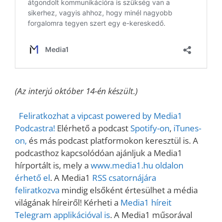
(Az interjú október 14-én készült.)
Feliratkozhat a vipcast powered by Media1
Podcastra!
Elérhető a podcast
Spotify-on
,
iTunes-
on,
és más podcast platformokon keresztül is. A
podcasthoz kapcsolódóan ajánljuk a Media1
hírportált is, mely a
www.media1.hu oldalon
érhető el
. A Media1
RSS csatornájára
feliratkozva
mindig elsőként értesülhet a média
világának híreiről! Kérheti a
Media1 híreit
Telegram applikációval is
. A Media1 műsorával