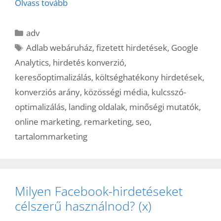
Olvass tovább
Kategória
adv
Címkék
Adlab webáruház
,
fizetett hirdetések
,
Google
Analytics
,
hirdetés konverzió
,
keresőoptimalizálás
,
költséghatékony hirdetések
,
konverziós arány
,
közösségi média
,
kulcsszó-
optimalizálás
,
landing oldalak
,
minőségi mutatók
,
online marketing
,
remarketing
,
seo
,
tartalommarketing
Milyen Facebook-hirdetéseket
célszerű használnod? (x)