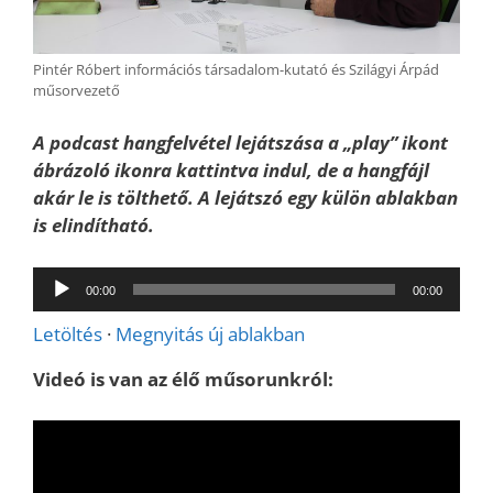
Pintér Róbert információs társadalom-kutató és Szilágyi Árpád
műsorvezető
A podcast hangfelvétel lejátszása a „play” ikont
ábrázoló ikonra kattintva indul, de a hangfájl
akár le is tölthető. A lejátszó egy külön ablakban
is elindítható.
Audió
00:00
00:00
lejátszó
Letöltés
·
Megnyitás új ablakban
Videó is van az élő műsorunkról: