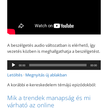
A beszélgetés audio változatban is elérhető, így
vezetés közben is meghallgathatja a beszélgetést.
Audió
00:00
00:00
lejátszó
Letöltés
·
Megnyitás új ablakban
A korábbi e-kereskedelem témájú epizódokból:
Mik a trendek manapság és mi
várható az online