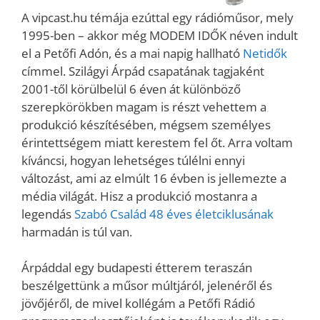
A vipcast.hu témája ezúttal egy rádióműsor, mely
1995-ben – akkor még MODEM IDŐK néven indult
el a Petőfi Adón, és a mai napig hallható
Netidők
címmel. Szilágyi Árpád csapatának tagjaként
2001-től körülbelül 6 éven át különböző
szerepkörökben magam is részt vehettem a
produkció készítésében, mégsem személyes
érintettségem miatt kerestem fel őt. Arra voltam
kíváncsi, hogyan lehetséges túlélni ennyi
változást, ami az elmúlt 16 évben is jellemezte a
média világát. Hisz a produkció mostanra a
legendás
Szabó Család 48 éves életciklusának
harmadán is túl van.
Árpáddal egy budapesti étterem teraszán
beszélgettünk a műsor múltjáról, jelenéről és
jövőjéről, de mivel kollégám a Petőfi Rádió