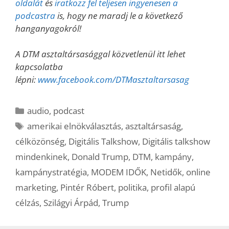
oldalát
és
iratkozz fel teljesen ingyenesen a
podcastra
is, hogy ne maradj le a következő
hanganyagokról!
A DTM asztaltársasággal közvetlenül itt lehet
kapcsolatba
lépni:
www.facebook.com/DTMasztaltarsasag
Kategória
audio
,
podcast
Címkék
amerikai elnökválasztás
,
asztaltársaság
,
célközönség
,
Digitális Talkshow
,
Digitális talkshow
mindenkinek
,
Donald Trump
,
DTM
,
kampány
,
kampánystratégia
,
MODEM IDŐK
,
Netidők
,
online
marketing
,
Pintér Róbert
,
politika
,
profil alapú
célzás
,
Szilágyi Árpád
,
Trump