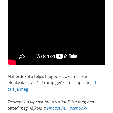
Akit érdekel a teljes blogposzt az amerikai
elnökválasztás és Trump győzelme kapcsán,
itt
találja meg.
Tetszenek a vipcast.hu tartalmai? Ha még nem
tetted meg, lájkold a
vipcast.hu Facebook-