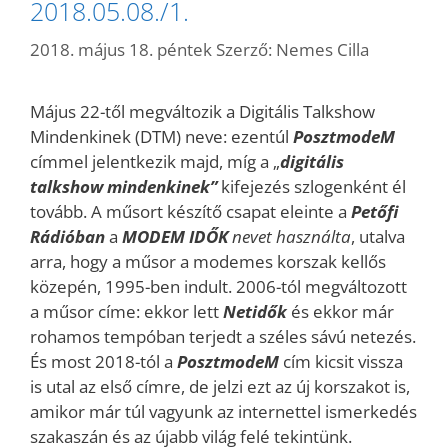
2018.05.08./1.
2018. május 18. péntek
Szerző:
Nemes Cilla
Május 22-től megváltozik a Digitális Talkshow
Mindenkinek (DTM) neve: ezentúl
PosztmodeM
címmel jelentkezik majd, míg a „
digitális
talkshow mindenkinek”
kifejezés szlogenként él
tovább. A műsort készítő csapat eleinte a
Petőfi
Rádióban
a
MODEM
IDŐK
nevet használta
, utalva
arra, hogy a műsor a modemes korszak kellős
közepén, 1995-ben indult. 2006-tól megváltozott
a műsor címe: ekkor lett
Netidők
és ekkor már
rohamos tempóban terjedt a széles sávú netezés.
És most 2018-tól a
PosztmodeM
cím kicsit vissza
is utal az első címre, de jelzi ezt az új korszakot is,
amikor már túl vagyunk az internettel ismerkedés
szakaszán és az újabb világ felé tekintünk.