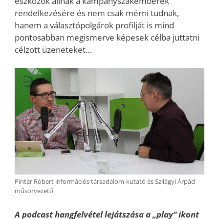
eszközök állnak a kampányszakemberek
rendelkezésére és nem csak mérni tudnak,
hanem a választópolgárok profilját is mind
pontosabban megismerve képesek célba juttatni
célzott üzeneteket…
Pintér Róbert információs társadalom-kutató és Szilágyi Árpád
műsorvezető
A podcast hangfelvétel lejátszása a „play” ikont