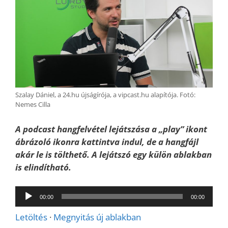
Szalay Dániel, a 24.hu újságírója, a vipcast.hu alapítója. Fotó:
Nemes Cilla
A podcast hangfelvétel lejátszása a „play” ikont
ábrázoló ikonra kattintva indul, de a hangfájl
akár le is tölthető. A lejátszó egy külön ablakban
is elindítható.
Audió
00:00
00:00
lejátszó
Letöltés
·
Megnyitás új ablakban