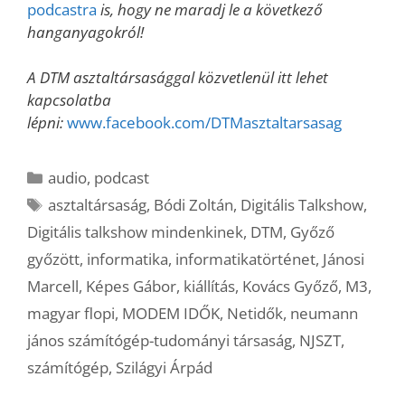
podcastra
is, hogy ne maradj le a következő
hanganyagokról!
A DTM asztaltársasággal közvetlenül itt lehet
kapcsolatba
lépni:
www.facebook.com/DTMasztaltarsasag
Kategória
audio
,
podcast
Címkék
asztaltársaság
,
Bódi Zoltán
,
Digitális Talkshow
,
Digitális talkshow mindenkinek
,
DTM
,
Győző
győzött
,
informatika
,
informatikatörténet
,
Jánosi
Marcell
,
Képes Gábor
,
kiállítás
,
Kovács Győző
,
M3
,
magyar flopi
,
MODEM IDŐK
,
Netidők
,
neumann
jános számítógép-tudományi társaság
,
NJSZT
,
számítógép
,
Szilágyi Árpád