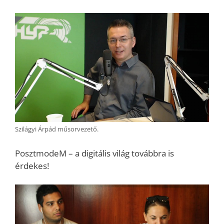
Szilágyi Árpád műsorvezető.
PosztmodeM – a digitális világ továbbra is
érdekes!