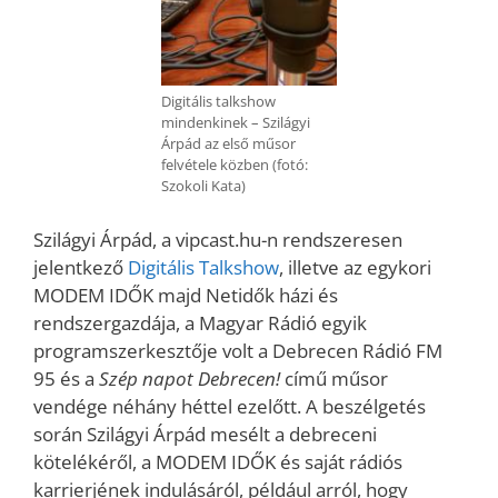
Digitális talkshow
mindenkinek – Szilágyi
Árpád az első műsor
felvétele közben (fotó:
Szokoli Kata)
Szilágyi Árpád, a vipcast.hu-n rendszeresen
jelentkező
Digitális Talkshow
, illetve az egykori
MODEM IDŐK majd Netidők házi és
rendszergazdája, a Magyar Rádió egyik
programszerkesztője volt a Debrecen Rádió FM
95 és a
Szép napot Debrecen!
című műsor
vendége néhány héttel ezelőtt. A beszélgetés
során Szilágyi Árpád mesélt a debreceni
kötelékéről, a MODEM IDŐK és saját rádiós
karrierjének indulásáról, például arról, hogy