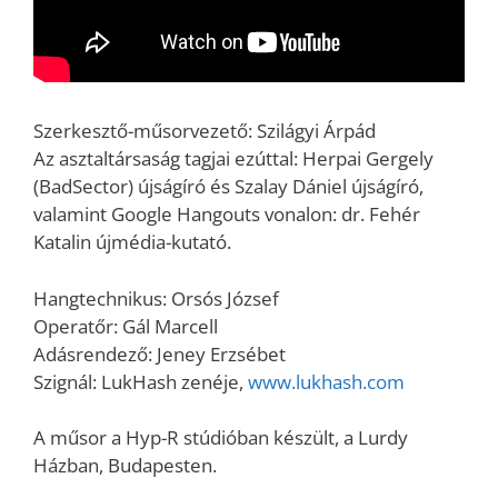
Szerkesztő-műsorvezető: Szilágyi Árpád
Az asztaltársaság tagjai ezúttal: Herpai Gergely
(BadSector) újságíró és Szalay Dániel újságíró,
valamint Google Hangouts vonalon: dr. Fehér
Katalin újmédia-kutató.
Hangtechnikus: Orsós József
Operatőr: Gál Marcell
Adásrendező: Jeney Erzsébet
Szignál: LukHash zenéje,
www.lukhash.com
A műsor a Hyp-R stúdióban készült, a Lurdy
Házban, Budapesten.