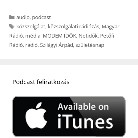
Kategória
audio
,
podcast
Címkék
közszolgálat
,
közszolgálati rádiózás
,
Magyar
Rádió
,
média
,
MODEM IDŐK
,
Netidők
,
Petőfi
Rádió
,
rádió
,
Szilágyi Árpád
,
születésnap
Podcast feliratkozás