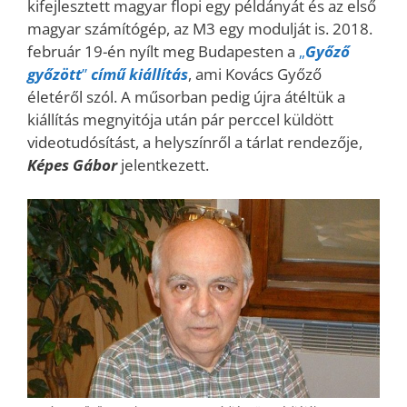
kifejlesztett magyar flopi egy példányát és az első
magyar számítógép, az M3 egy modulját is. 2018.
február 19-én nyílt meg Budapesten a
„
Győző
győzött
”
című kiállítás
, ami Kovács Győző
életéről szól. A műsorban pedig újra átéltük a
kiállítás megnyitója után pár perccel küldött
videotudósítást, a helyszínről a tárlat rendezője,
Képes Gábor
jelentkezett.