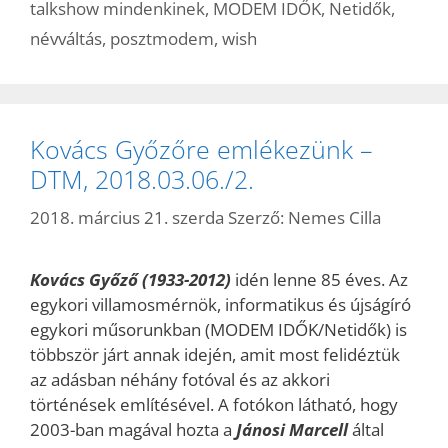
talkshow mindenkinek
,
MODEM IDŐK
,
Netidők
,
névváltás
,
posztmodem
,
wish
Kovács Győzőre emlékezünk –
DTM, 2018.03.06./2.
2018. március 21. szerda
Szerző:
Nemes Cilla
Kovács Győző (1933-2012)
idén lenne 85 éves. Az
egykori villamosmérnök, informatikus és újságíró
egykori műsorunkban (MODEM IDŐK/Netidők) is
többször járt annak idején, amit most felidéztük
az adásban néhány fotóval és az akkori
történések említésével. A fotókon látható, hogy
2003-ban magával hozta a
Jánosi Marcell
által