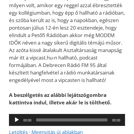
milyen volt, amikor egy reggel azzal ébresztették
egy kollégiumban, hogy épp ő hallható a rádióban,
és szóba került az is, hogy a napokban, egészen
pontosan július 12-én lesz 20 esztendeje, hogy
elindult a Petőfi Rádióban akkor még MODEM
IDŐK néven a nagy sikerű digitális témájú műsor.
Az azóta kissé átalakult Asztaltársaság manapság
már itt a vipcast.hu-n hallható, podcast
formájában. A Debrecen Rádió FM 95 által
készített hangfelvétel a rádió munkatársainak
engedélyével most a vipcasten is hallható!
A beszélgetés az alábbi lejátszógombra
kattintva indul, illetve akár le is tölthető.
Audió
00:00
00:00
lejátszó
Letöltés
·
Megnyitás új ablakban