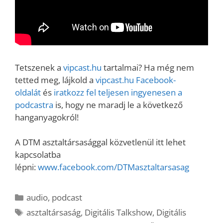
Tetszenek a
vipcast.hu
tartalmai? Ha még nem
tetted meg, lájkold a
vipcast.hu Facebook-
oldalát
és
iratkozz fel teljesen ingyenesen a
podcastra
is, hogy ne maradj le a következő
hanganyagokról!
A DTM asztaltársasággal közvetlenül itt lehet
kapcsolatba
lépni:
www.facebook.com/DTMasztaltarsasag
Kategória
audio
,
podcast
Címkék
asztaltársaság
,
Digitális Talkshow
,
Digitális