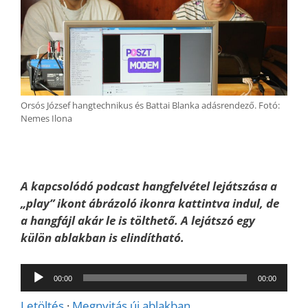
Orsós József hangtechnikus és Battai Blanka adásrendező. Fotó:
Nemes Ilona
A kapcsolódó podcast hangfelvétel lejátszása a
„play” ikont ábrázoló ikonra kattintva indul, de
a hangfájl akár le is tölthető. A lejátszó egy
külön ablakban is elindítható.
Audió
00:00
00:00
lejátszó
Letöltés
·
Megnyitás új ablakban