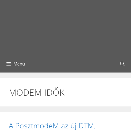
Menü
MODEM IDŐK
A PosztmodeM az új DTM,