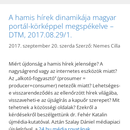
A hamis hírek dinamikája magyar
portál-körképpel megspékelve –
DTM, 2017.08.29/1.
2017. szeptember 20. szerda
Szerző:
Nemes Cilla
Miért újdonság a hamis hírek jelensége? A
nagyságrend vagy az internetes eszközök miatt?
Az „alkotó-fogyasztó” (prosumer =
producer+consumer) netezők miatt? Lehetséges-
e visszarendeződés az ellenőrzött hírek világába,
visszaveheti-e az újságírás a kapuőr szerepet? Mit
tehetnek a közösségi oldalak? Ezekről a
kérdésekről beszélgettünk dr. Fehér Katalin
újmédia-kutatóval. Aztán Szalay Dániel médiapiaci
újságíróval, a
24.hu média rovatának