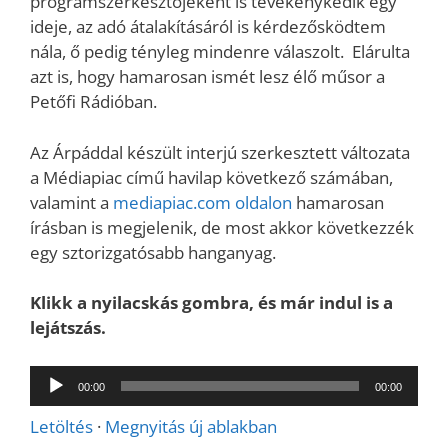
programszerkesztőjeként is tevékenykedik egy
ideje, az adó átalakításáról is kérdezősködtem
nála, ő pedig tényleg mindenre válaszolt. Elárulta
azt is, hogy hamarosan ismét lesz élő műsor a
Petőfi Rádióban.
Az Árpáddal készült interjú szerkesztett változata
a Médiapiac című havilap következő számában,
valamint a
mediapiac.com oldalon
hamarosan
írásban is megjelenik, de most akkor következzék
egy sztorizgatósabb hanganyag.
Klikk a nyilacskás gombra, és már indul is a
lejátszás.
Audió
00:00
00:00
lejátszó
Letöltés
·
Megnyitás új ablakban