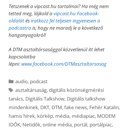
Tetszenek a vipcast.hu tartalmai? Ha még nem
tetted meg, lájkold a
vipcast.hu Facebook-
oldalát
és
iratkozz fel teljesen ingyenesen a
podcastra
is, hogy ne maradj le a következő
hanganyagokról!
A DTM asztaltársasággal közvetlenül itt lehet
kapcsolatba
lépni:
www.facebook.com/DTMasztaltarsasag
Kategória
audio
,
podcast
Címkék
asztaltársaság
,
digitális közönségmérési
tanács
,
Digitális Talkshow
,
Digitális talkshow
mindenkinek
,
DKT
,
DTM
,
fake news
,
Fehér Katalin
,
hamis hírek
,
körkép
,
média
,
médiapiac
,
MODEM
IDŐK
,
Netidők
,
online média
,
portál
,
portálpiac
,