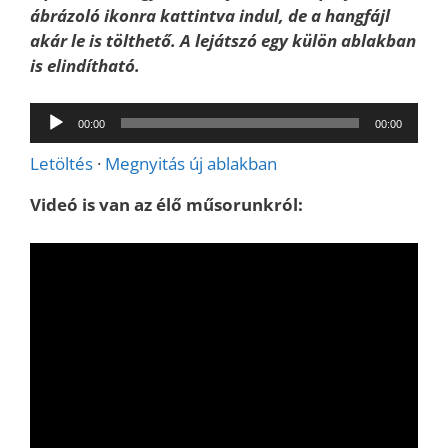
ábrázoló ikonra kattintva indul, de a hangfájl
akár le is tölthető. A lejátszó egy külön ablakban
is elindítható.
Audió
00:00
00:00
lejátszó
Letöltés
·
Megnyitás új ablakban
Videó is van az élő műsorunkról: