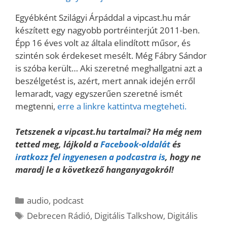
Egyébként Szilágyi Árpáddal a vipcast.hu már
készített egy nagyobb portréinterjút 2011-ben.
Épp 16 éves volt az általa elindított műsor, és
szintén sok érdekeset mesélt. Még Fábry Sándor
is szóba került… Aki szeretné meghallgatni azt a
beszélgetést is, azért, mert annak idején erről
lemaradt, vagy egyszerűen szeretné ismét
megtenni,
erre a linkre kattintva megteheti.
Tetszenek a vipcast.hu tartalmai? Ha még nem
tetted meg, lájkold a
Facebook-oldalát
és
iratkozz fel ingyenesen a podcastra is
, hogy ne
maradj le a következő hanganyagokról!
Kategória
audio
,
podcast
Címkék
Debrecen Rádió
,
Digitális Talkshow
,
Digitális