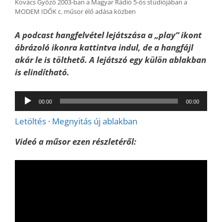
Kovács Győző 2003-ban a Magyar Rádió 5-ös stúdiójában a
MODEM IDŐK c. műsor élő adása közben
A podcast hangfelvétel lejátszása a „play” ikont
ábrázoló ikonra kattintva indul, de a hangfájl
akár le is tölthető. A lejátszó egy külön ablakban
is elindítható.
Audió
00:00
00:00
lejátszó
Letöltés
·
Megnyitás új ablakban
Videó a műsor ezen részletéről: